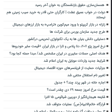
همسان‌سازی حقوق بازنشستگان به خوان آخر رسید
دولت در خواب عمیق غفلت | کارگران حتی قادر به خرید سیب‌ زمینی هم
نیستند
زلزله در بازار کریپتو با ورود میم‌کوین «ترامپ» به بازار ارزهای دیجیتال
طرح جدید سازمان بورس برای شرکت ها
دستیابی دانش بنیان ها به یک تکنولوژی تحریمی درکشور
نرخ امروز پژو ۲۰۷، دنا پلاس و تارا در بازار ایران +قیمت سایر خودروها
هدف اصلی حملات سایبری در ایران مشخص شد/ مبدا حمله کجا بود؟
شرایط جدید واردات موبایل به ایران اعلام شد
جزئیات حمایت از فریلنسرهای حوزه اقتصاد دیجیتال
تغییر نام استقلال منتفی شد
اجاره خانه در شهر پرند چند؟ + جدول
قیمت مرغ امروز جمعه ۲۹ دی چقدر است؟
شایعه هیجان‌انگیز از دوربین شیائومی ۱۵ الترا
قرارگاه خاتم‌الانبیاء(ص): عملیات متوقف شد
۳ روش دریافت گذرنامه زیارتی و بین‌المللی اعلام شد