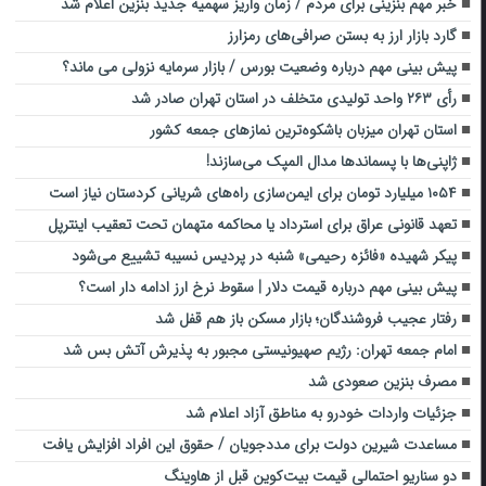
خبر مهم بنزینی برای مردم / زمان واریز سهمیه جدید بنزین اعلام شد
گارد بازار ارز به بستن صرافی‌های رمزارز
پیش بینی مهم درباره وضعیت بورس / بازار سرمایه نزولی می ماند؟
رأی ۲۶۳ واحد تولیدی متخلف در استان تهران صادر شد
استان تهران میزبان باشکوه‌ترین نمازهای جمعه کشور
ژاپنی‌ها با پسماندها مدال المپک می‌سازند!
۱۰۵۴ میلیارد تومان برای ایمن‌سازی راه‌های شریانی کردستان نیاز است
تعهد قانونی عراق برای استرداد یا محاکمه متهمان تحت تعقیب اینترپل
پیکر شهیده «فائزه رحیمی» شنبه در پردیس نسیبه تشییع می‌شود
پیش بینی مهم درباره قیمت دلار | سقوط نرخ ارز ادامه دار است؟
رفتار عجیب فروشندگان؛ بازار مسکن باز هم قفل شد
امام جمعه تهران: رژیم صهیونیستی مجبور به پذیرش آتش بس شد
مصرف بنزین صعودی شد
جزئیات واردات خودرو به مناطق آزاد اعلام شد
مساعدت شیرین دولت برای مددجویان / حقوق این افراد افزایش یافت
دو سناریو احتمالی قیمت بیت‌کوین قبل از هاوینگ