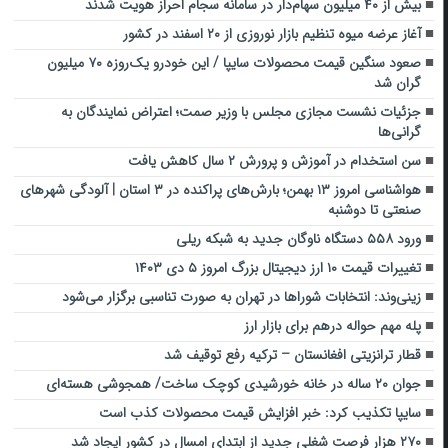
بیش از ۴۰ میلیون سهام‌دار در سامانه سجام احراز هویت شدند
آغاز عرضه میوه تنظیم بازار نوروزی از ۲۰ اسفند در کشور
صعود سنگین قیمت محصولات سایپا / این خودرو یک‌روزه ۷۰ میلیون
گران شد
جزئیات نشست مجازی مجلس با وزیر صمت؛ اعتراض نمایندگان به
گرانی‌ها
سن استخدام در آموزش و پرورش ۲ سال کاهش یافت
هواشناسی امروز ۱۳ بهمن؛ بارش‌های پراکنده در ۳ استان | آلودگی شهرهای
صنعتی تا دوشنبه
ورود ۵۵۸ دستگاه ناوگان جدید به شبکه ریلی
تغییرات قیمت ۱۰ ارز دیجیتال بزرگ امروز ۵ دی ۱۴۰۳
زینی‌وند: انتخابات شوراها در تهران به صورت تناسبی برگزار می‌شود
پله مهم حواله درهم برای بازار ارز
قطار ترانزیتی افغانستان – ترکیه رفع توقیف شد
جوان ۲۰ ساله در خانه خورشیدی کوچک ساخت/ همجوشی هسته‌ای
سایپا تکذیب کرد: خبر افزایش قیمت محصولات کذب است
۲۷۰ هزار فرصت شغلی جدید از ابتدای امسال در کشور ایجاد شد