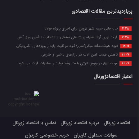
پربازدیدترین مقالات اقتصادی
جابه‌جایی حریم شهر قزوین برای اجرای پروژه فولاد!
11:28
فولاد نوین آرکا؛ همراه پروژه‌های صنعتی از انتخاب تا تأمین ورق آهن
19:28
خرید هوشمندانه میکروکنترلر؛ کلید موفقیت پایدار پروژه‌های الکترونیکی
12:01
کاهش قیمت آهن آلات در بازارهای داخلی و خارجی
21:07
عرضه برق در بورس انرژی باعث رشد تولید و صادرات فولاد می شود
21:07
اعتبار اقتصادژورنال
اقتصاد ژورنال
درباره اقتصاد ژورنال
تماس با اقتصاد ژورنال
سوالات متداول کاربران
حریم خصوصی کاربران