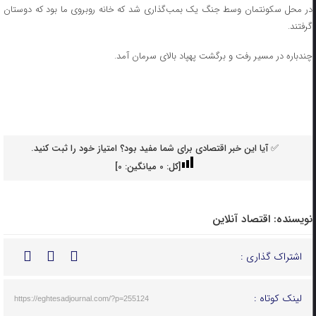
در محل سکونتمان وسط جنگ یک بمب‌گذاری شد که خانه روبروی ما بود که دوستان
گرفتند.
چندباره در مسیر رفت و برگشت پهپاد بالای سرمان آمد.
✅ آیا این خبر اقتصادی برای شما مفید بود؟ امتیاز خود را ثبت کنید.
[کل:
0
میانگین:
0
]
نویسنده:
اقتصاد آنلاین
اشتراک گذاری :
لینک کوتاه :
https://eghtesadjournal.com/?p=255124