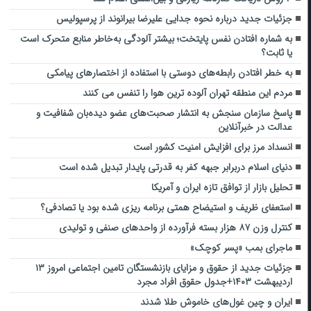
جزئیات جدید درباره نحوه جدایی علیرضا بیرانوند از پرسپولیس
به شماره افتادن نفس پایتخت؛ بیشتر آلودگی به‌خاطر منابع متحرک است
یا ثابت؟
به خطر افتادن رابطه‌های دوستی با استفاده از اختصارهای پیامکی
مردم این منطقه تهران آلوده ترین هوا را تنفس می کنند
پاسخ سازمان سنجش به انتشار صحبت‌های عضو دیده‌بان شفافیت و
عدالت در خبرآنلاین
انسداد مرز برای افزایش امنیت کشور است
دنیای اسلام دربرابر جبهه کفر به قدرتی پایدار تبدیل شده است
تحلیل بازار از توافق تازه ایران و آمریکا
استعفای ظریف و استیضاح همتی برنامه ریزی شده بود یا تصادفی؟
کنترل وزن ۸۷ هزار بسته فرآورده از واحدهای صنفی و تولیدی
ماجرای بمب «پسر کوچک»
جزئیات جدید از حقوق و مزایای بازنشستگان تامین اجتماعی امروز ۱۳
اردیبهشت ۱۴۰۳+جدول حقوق افراد مجرد
ایران و چین غول‌های خاموش طلا شدند