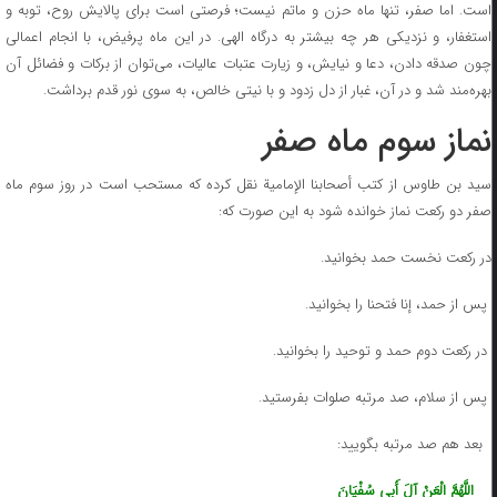
است. اما صفر، تنها ماه حزن و ماتم نیست؛ فرصتی است برای پالایش روح، توبه و
استغفار، و نزدیکی هر چه بیشتر به درگاه الهی. در این ماه پرفیض، با انجام اعمالی
چون صدقه دادن، دعا و نیایش، و زیارت عتبات عالیات، می‌توان از برکات و فضائل آن
بهره‌مند شد و در آن، غبار از دل زدود و با نیتی خالص، به سوی نور قدم برداشت.
نماز سوم ماه صفر
سید بن طاوس از کتب أصحابنا الإمامیة نقل کرده که مستحب است در روز سوم ماه
صفر دو رکعت نماز خوانده شود به این صورت که:
در رکعت نخست حمد بخوانید.
پس از حمد، إنا فتحنا را بخوانید.
در رکعت دوم حمد و توحید را بخوانید.
پس از سلام، صد مرتبه صلوات بفرستید.
بعد هم صد مرتبه بگویید:
اللَّهُمَّ الْعَنْ آلَ أَبِی سُفْیَانَ