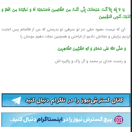
یَا لاَ إِلَهَ إِلاَّ أَنْتَ سُبْحَانَکَ إِنِّی کُنْتُ مِنَ الظَّالِمِینَ فَاسْتَجَبْنَا لَهُ وَ نَجَّیْنَاهُ مِنَ الْغَمِّ وَ
کَذَلِکَ نُنْجِی الْمُؤْمِنِینَ
اى که نیست معبود حقى جز تو منزهى تو بدرستى که من از ظالمانم پس اجابت
کردیم برایش و نجاتش دادیم از ناراحتی و همچنین نجات دهیم مومنان را
وَ صَلَّى اللَّهُ عَلَى مُحَمَّدٍ وَ آلِهِ الطَّیِّبِینَ الطَّاهِرِینَ
و رحمت خداى بر محمد و آل پاک و پاکیزه ‌اش