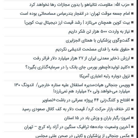
حزب الله: مقاومت، نتانیاهو را بدون مجازات رها نخواهد کرد
امام جمعه موقت تهران: در انفجار بندرعباس مسامحاتی بوده است
بیت کوین همچنان می‌تازد | رشد قیمت ارز دیجیتال بیت کوین!
نیاز به واردت ۵۰۰ هزار تن شکر داریم
گفت‌وگوی پزشکیان با همتای الجزایری
حقوق عامه را فدای مصلحت اندیشی نکردیم
ارزش ذخایر معدنی ایران از ۲۷ هزار میلیارد دلار فراتر رفت
«کلیدِ تولید»|‌چطور بورس جای بانک را در سرمایه‌گذاری بگیرد؟
نزول دوباره رتبه اعتباری آمریکا
وویس جنجالی هیات‌مدیره استقلال علیه ستاره خارجی/ اندونگ ۱۳۰
میلیارد می‌خواهد ولی ۲۰ میلیارد هم نمی‌ارزد!
افتتاح و کلنگ‌زنی ۴۴ پروژه عمرانی در باشت+تصاویر
تتر خلاف بازار حرکت کرد/ قیمت دلار به کف کانال صعودی رسید
امروز؛ رگبار باران و وزش باد در ۱۵ استان
آخرین وضعیت جاده‌ها؛ ترافیک سنگین در آزاد راه کرج – تهران
عکس جنجالی از پزشکیان و ثابتی در صحن علنی مجلس