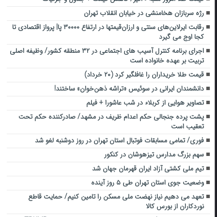
رژه سربازان هخامنشی در خیابان انقلاب تهران
رقابت ایرلاین‌های سنتی و ارزان‌قیمتها در ارتفاع ۳۰۰۰۰ پا| پرواز اقتصادی تا
کجا اوج می گیرد
اجرای برنامه کنترل آسیب های اجتماعی در ۳۲ منطقه کشور/ وظیفه اصلی
تربیت بر عهده خانواده است
قیمت طلا خریداران را غافلگیر کرد (۲۰ خرداد)
دانشمندان ایرانی در سوئیس «تراشه ذهن‌خوان» ساختند!
تصاویر هوایی از کربلاء در شب عاشورا + فیلم
پشت پرده جنجالی حکم اعدام ظریف در مشهد/ صادرکننده حکم تحت
تعقیب است
فوری/ تمامی مسابقات فوتبال استان تهران در روز دوشنبه لغو شد
سهم بزرگ مدارس تیزهوشان در کنکور
تیم ملی کشتی آزاد ایران قهرمان جهان شد
وضعیت جوی استان تهران طی ۵ روز آینده
تعهد می دهیم نیاز نهضت ملی مسکن را تامین کنیم/ حمایت قاطع
نوردکاران از بورس کالا