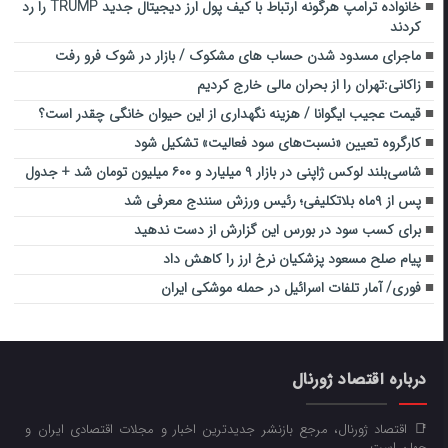
خانواده ترامپ هرگونه ارتباط با کیف پول ارز دیجیتال جدید TRUMP را رد
کردند
ماجرای مسدود شدن حساب های مشکوک / بازار در شوک فرو رفت
زاکانی:تهران را از بحران مالی خارج کردیم
قیمت عجیب ایگوانا / هزینه نگهداری از این حیوان خانگی چقدر است؟
کارگروه تعیین «نسبت‌های سود فعالیت» تشکیل شود
شاسی‌بلند لوکس ژاپنی در بازار ۹ میلیارد و ۶۰۰ میلیون تومان شد + جدول
پس از ۹ماه بلاتکلیفی؛ رئیس ورزش سنندج معرفی شد
برای کسب سود در بورس این‌ گزارش از دست ندهید
پیام صلح مسعود پزشکیان نرخ ارز را کاهش داد
فوری/ آمار تلفات اسرائیل در حمله موشکی ایران
درباره اقتصاد ژورنال
📑 اقتصاد ژورنال، مرجع بازنشر جدیدترین اخبار و مجلات اقتصادی ایران و
جهان است.