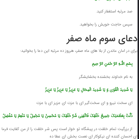
صد مرتبه استغفار کنید.
سپس حاجت خویش را بخواهید.
دعای سوم ماه صفر
برای در امان ماندن از بلا های ماه صفر، هرروز ده مرتبه این دعا را بخوانید:
بِسْمِ اللَّـهِ الرَّ حْمَنِ الرَّ حِیمِ
به نام خداوند بخشنده بخشایشگر
یَا شَدِیدَ الْقُوَى وَ یَا شَدِیدَ الْمِحَالِ یَا عَزِیزُ یَا عَزِیزُ یَا عَزِیزُ
اى سخت نیرو و اى سخت‌گیر اى با عزت اى عزیز اى با عزت
ذَلَّتْ بِعَظَمَتِکَ جَمِیعُ خَلْقِکَ فَاکْفِنِی شَرَّ خَلْقِکَ یَا مُحْسِنُ یَا مُجْمِلُ یَا مُنْعِمُ یَا مُفْضِلُ‌
از بزرگیت تمام خلقت در پیشگاه تو خوار است پس شر خلقت را از من کفایت فرما
اى احسان کننده اى نیکوکار اى نعمت بخش اى عطا ده