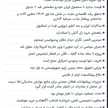
چرا آمریکا دنبال ممنوع کردن تیک‌تاک است؟
قیمت جدید ۸ محصول ایران خودرو مشخص شد + جدول
تحقق رشد اقتصادی مثبت در شش ماه اول ۱۴۰۳/ ماشین آلات و
ساختمان پیشتاز جذب سرمایه گذاری
مذاکرات ایران و سه کشور اروپایی فردا در استانبول
راهنمای خرید ژل آتش زا استاندارد
سرمربی النصر: نگران دیدار مقابل پرسپولیس نیستیم
بحران سیاسی در کره جنوبی/ وزیر خارجه آمریکا وارد سئول شد
پروژه ۷ ساله جاده گناباد ـ قائن در انتظار تخصیص اعتبار
ظریف: تنها تهدید وجودی اسرائیل صلح است
چرایی تعویق حمله زمینی رژیم صهیونیستی به نوار غزه
دفاع پیشکسوت اینتر از طارمی
جزییات پیشنهادات فعالان معدنی برای منابع عوارض صادراتی/۱۵ درصد
ارز حاصل از صادرات در اختیار صادر کننده قرار گیرد
تخت جمشید میزبان ۱۰ هزار مهمان بود
مشاوره تخصصی تلفنی داروکده؛ انتخاب آگاهانه و خرید هوشمند
قیمت طلا امروز شنبه ۲۰تیر/ کاهش قیمت + جدول و جزئیات