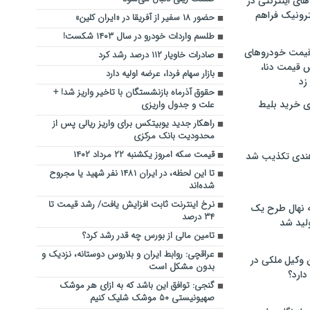
های اینترنتی در
ترونیک فراهم
حضور ۱۸ سفیر از آفریقا در «ایران کلین»
طلسم واردات خودرو در سال ۱۴۰۳ شکست!
 قیمت خودروهای
صادرات خاویار ۱۱۲ درصد رشد کرد
 قیمت دنا،
بازار سهام فردا، عرضه اولیه دارد
 زد
حقوق آذرماه بازنشستگان با تاخیر واریز شد! +
ی خرید بلیط
علت و جدول واریزی
راهکار جدید یوبیتکس برای واریز ریالی پس از
محدودیت بانک مرکزی
قیمت سکه امروز یکشنبه ۲۲ مرداد ۱۴۰۲
هندی تکذیب شد
تا این لحظه، در ایران ۱۴۸۱ نفر شهید یا مجروح
شده‌اند
نرخ اینترنت ثابت افزایش یافت/ رشد قیمت تا
له نهال طرح یک
۳۴ درصد
لید شد
تامین مالی از بورس چه قدر رشد کرد؟
عراقچی: روابط ایران و بلاروس دوستانه، نزدیک و
ن وکیل ملکی در
بدون مشکل است
دارد؟
گنجی: توافق این باشد که به ازای هر موشک
صهیونیستی ۵۰ موشک شلیک کنیم