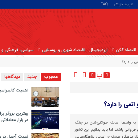
شرایط بازنشر
FAQ
اقتصاد کلان
ارزدیجیتال
اقتصاد شهری و روستایی
سیاسی، فرهنگی و ا
ی را دارد؟
پ
محبوب
جدید
دیدگاهها
اهمیت کالیبراسی
تمی را دارد؟
بهترین بروکر برا
در بازار معاملاتی
ه به واسطه سابقه طولانی‌شان در جنگ
اوانی باشند اما باید بدانیم این کشور
قیمت آجیل در م
 است که صاحب ۳۷۰ هزار پناهگاه‌ هسته‌ای است، پناهگاه‌هایی