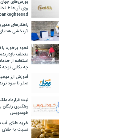
بورس‌های جهان 
روی آن‌ها + تحل
bankeghtesad
راهکارهای مدیری
اثربخشی هدایای 
نحوه برخورد با ق
متخلف بازدارنده
استفاده از خدما
چه نکاتی توجه ک
آموزش ارز دیجیت
صفر تا سود ترید 
ثبت قرارداد ملک
رهگیری رایگان با
خودنویس
خرید طلای آب ش
نسبت به طلای د