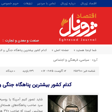
اقتصاد ژورنال
درباره ژورنال
تماس با سردبیر
تبلیغات
حریم خصوصی
صنعت و معدن و تجارت
شما اینجا هستید »
صفحه اصلی »
کدام کشور بیشترین پناهگاه جنگی و اتم
گروه :
سیاسی، فرهنگی و اجتماعی
شناسه خبر:
256900
02 آگوست 2025 - 0:12
239 بازدید
۰
دیدگاه
کدام کشور بیشترین پناهگاه جنگی و ا
شاید تصور کنیم آمریکا یا روسی
سرد صاحب پناهگاه‌های هسته‌ای فر
سوئیس