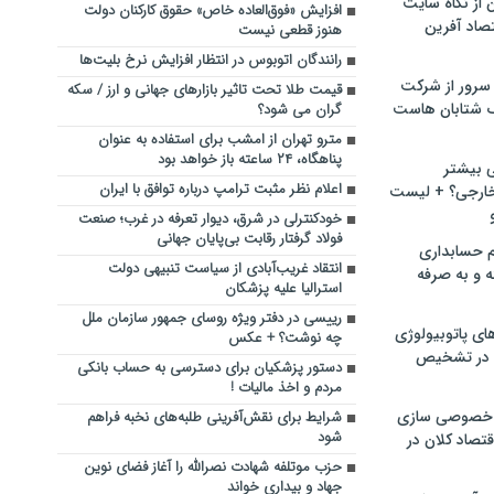
ن از نگاه سایت
افزایش «فوق‌العاده خاص» حقوق کارکنان دولت
صاد آفرین
هنوز قطعی نیست
رانندگان اتوبوس در انتظار افزایش نرخ بلیت‌ها
سرور از شرکت
قیمت طلا تحت تاثیر بازارهای جهانی و ارز / سکه
 شتابان هاست
گران می شود؟
مترو تهران از امشب برای استفاده به عنوان
پناهگاه، ۲۴ ساعته باز خواهد بود
ی بیشتر
اعلام نظر مثبت ترامپ درباره توافق با ایران
خارجی؟ + لیست
خودکنترلی در شرق، دیوار تعرفه در غرب؛ صنعت
فولاد گرفتار رقابت بی‌پایان جهانی
م حسابداری
انتقاد غریب‌آبادی از سیاست تنبیهی دولت
ه و به صرفه
استرالیا علیه پزشکان
رییسی در دفتر ویژه روسای جمهور سازمان ملل
ای پاتوبیولوژی
چه نوشت؟ + عکس
 در تشخیص
دستور پزشکیان برای دسترسی به حساب بانکی
مردم و اخذ مالیات !
خصوصی سازی
شرایط برای نقش‌آفرینی طلبه‌های نخبه فراهم
شود
تصاد کلان در
حزب موتلفه شهادت نصرالله را آغاز فضای نوین
جهاد و بیداری خواند