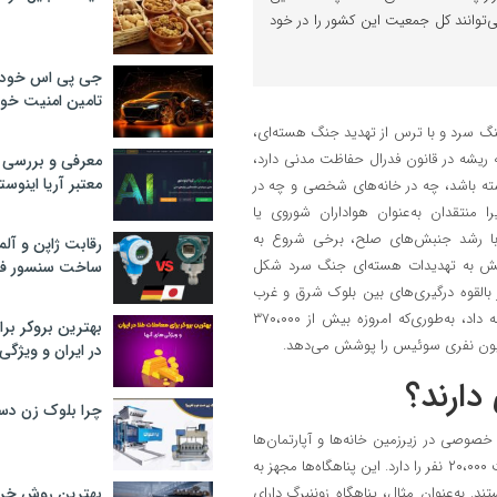
می‌توانند کل جمعیت این کشور را در خود
جی پی اس خودرو
تامین امنیت خود
 به نقل از خبر فوری، سوئیس از سال ۱۹۶۳، در اوج جنگ سرد و با ترس از تهدید جنگ هسته‌ای،
ه ریشه در قانون فدرال حفاظت مدنی دارد،
معرفی و بررسی پ
معتبر آریا اینوست
ته باشد، چه در خانه‌های شخصی و چه در
ا منتقدان به‌عنوان هواداران شوروی یا
ت‌ها کنار گذاشته می‌شدند. بااین‌حال، در دهه‌های ۱۹۷۰ و ۱۹۸۰، با رشد جنبش‌های صلح، برخی شروع به
رقابت ژاپن و آلم
واکنش به تهدیدات هسته‌ای جنگ سرد شکل
ساخت سنسور فش
القوه درگیری‌های بین بلوک شرق و غرب
می‌دید. حتی پس از پایان جنگ سرد، این کشور به ساخت پناهگاه‌ها ادامه داد، به‌طوری‌که امروزه بیش از ۳۷۰،۰۰۰
بهترین بروکر برا
در ایران و ویژگی‌
دارند؟
چرا بلوک زن دس
خصوصی در زیرزمین خانه‌ها و آپارتمان‌ها
گرفته تا پناهگاه‌های عمومی عظیم مانند پناهگاه زوننبرگ در لوسرن، که ظرفیت ۲۰،۰۰۰ نفر را دارد. این پناهگاه‌ها مجهز به
ند. به‌عنوان مثال، پناهگاه زوننبرگ دارای
بهترین روش خرید