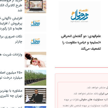
خرید از فروشگاه‌
طرح کالابرگ الک
شد
افزایش ناگهانی
پرفروش / افزایش
هایما و تارا رکورد
علم‌الهدی: دو گفتمان انحرافی
نکات ضروری برا
چارتر
«تسلیم» و «یاس» مقاومت را
تضعیف می‌کند
وارادات شربت 
۲۵۰ میلیون اص
میلیارد درخت تو
ل
منتشر خواهد شد.
مشاوره با بهتری
ی ایران
باشد منتشر نخواهد شد.
تهران چه تاثیری 
کلیه
مسئولیت های حقوقی
نظرات بر عهده
 شکایت مسئولیت بر عهده شخص نظر دهنده