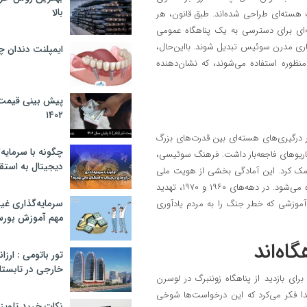
بالا
 هسته‌ای طراحی شده‌اند. طبق قانون، هر
ه‌ای برای دسترسی به یک پناهگاه عمومی
ماری مدرن سوئیس تبدیل شوند. بااین‌حال،
ایمپلنت دندان 
منظوره استفاده می‌شوند، که نشان‌دهنده
پیش بینی قیمت ت
۱۴۰۲
رگیری‌های هسته‌ای بین قدرت‌های بزرگ
چگونه با سرمایه‌
ناریو‌های فاجعه‌بار داشت. فرهنگ سوئیسی،
دیجیتال به استق
کمک کرد. این آمادگی بخشی از هویت ملی
سوئیس شده و به‌عنوان نشانه‌ای از خودکفایی و محافظت از شهروندان دیده می‌شود. در دهه‌های ۱۹۶۰ و ۱۹۷۰، تهدید
سرمایه‌گذاری غ
 آموزشی که خطر جنگ را به مردم یادآوری
مهم آموزش بور
اه‌اند
تور باتومی : ارزا
خارجی در تابستان ۰۲
اضا برای بازدید از پناهگاه زوننبرگ در لوسرن
بتدا فکر می‌کرد که این درخواست‌ها شوخی
نکات خرید تلویزیون