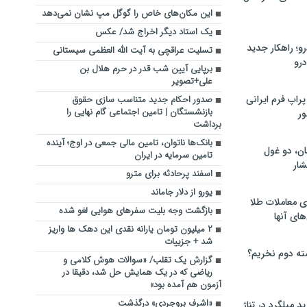
این مکان‌های خاص را گوگل مپ نشان نمی‌دهد
یک استاد دیگر اخراج شد/ عکس
؛ راهکار جدید
تسلیت عراقچی به آیت الله العظمی سیستانی
رو
برپایی آیین شب قدر در حرم هلال بن
علی+تصویر
راپ فرم ایرانی
صدور احکام جدید متناسب سازی حقوق
بازنشستگان | تامین اجتماعی گام نهایی را
ور
برداشت
بانک‌ها ناتوان، تامین مالی جمعی در اوج؛ آینده
ان، دو غول
تامین سرمایه در ایران
ار
اسفند پرحادثه برای مترو
یورو از دلار جاماند
ی معاملات طلا
بازگشت وجه بلیت سفرهای هوایی لغو شده
های آنها
۲ میلیون تومان یارانه نقدی این دهک ها واریز
شد + جزییات
ته دوم نخریم؟
گزارش یک تقلب/ «سوالات هوش کلامی و
ریاضی که در یک همایش حل شد، دقیقا در
آزمون هم آمده بود»
«اشرف بروجردی» درگذشت
 میلگرد در تناژ