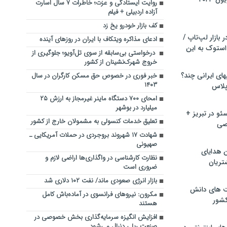
روایت ایستادگی و عزت؛ خاطرات ۷ سال اسارت
آزاده اردبیلی + فیلم
کف بازار خودرو یخ زد
بازار لپ‌تاپ /
ادعای مذاکره ویتکاف با ایران در روزهای آینده
استوک به این
️ درخواستی بی‌سابقه از سوی تل‌آویو؛ جلوگیری از
خروج شهرک‌نشینان از کشور
ماشین لباسشویی‎های ایرانی چند؟
خبر فوری در خصوص حق مسکن کارگران در سال
۱۴۰۳
 پلاس
امحای ۷۰۰ دستگاه ماینر غیرمجاز به ارزش ۲۵
میلیارد در بوشهر
و در تبریز +
تعلیق خدمات کنسولی به مشمولان خارج از کشور
صی
شهادت ۱۷ شهروند بروجردی در حملات آمریکایی ـ
صهیونی
ن هدایای
نظارت‌ کارشناسی در واگذاری‌ها اراضی لازم و
تریان
ضروری است
بازار انرژی صعودی ماند/ نفت ۱۰۲ دلاری شد
ت های دانش
مکرون: نیروهای فرانسوی در آماده‌باش کامل
کشور
هستند
افزایش انگیزه سرمایه‌گذاری بخش خصوصی در
صنعت ریلی دنبال می‌شود