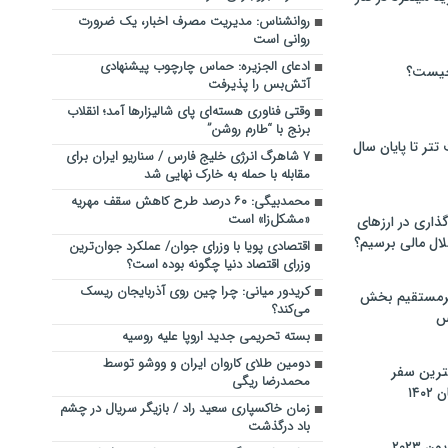
روانشناس: مدیریت مصرف اخبار، یک ضرورت
روانی است
ادعای الجزیره: حماس چارچوب پیشنهادی
چیست؟
آتش‌بس را پذیرفت
وقتی فناوری هسته‌ای پای شالیزارها آمد؛ انقلاب
برنج با “طارم روشن‌‌”
تر تا پایان سال
۷ شاهرگ انرژی خلیج فارس / سناریو ایران برای
مقابله با حمله به خارک نهایی شد
محمدبیگی: ۶۰ درصد طرح کاهش سقف مهریه
«مشکل‌زا» است
گذاری در ارزهای
لال مالی برسیم؟
اقتصادی پویا با وزرای جوان/ عملکرد جوان‌ترین
وزرای اقتصاد دنیا چگونه بوده است؟
کریدور میانی: چرا چین روی آذربایجان ریسک
یرمستقیم بخش
می‌کند؟
س
بسته تحریمی جدید اروپا علیه روسیه
دومین طلای کاروان ایران و ووشو توسط
نترین سفر
محمدرضا ریگی
۱۴
زمان خاکسپاری سعید راد / بازیگر سریال در چشم
باد درگذشت
 ۲۰۲۳