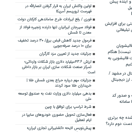
و آینده پیش
اولین واکنش ایران به قرار گرفتن انصارالله در
یل
فهرست تروریسم آمریکا
فوری / رفع ایرادات طرح ساماندهی کارکنان دولت
تی برای افزایش
فولاد سیرجان ایرانیان تنها دارنده زنجیره فولاد از
تبلیغاتی
معدن تا شمش
فرمول جدید کاهش قبض برق/ ۳۰ درصد تخفیف
الیشویان
برای ۱۰ درصد صرفه‌جویی
 نیست| هنگام
جزئیات جدید از تعیین مزد کارگران
ت قالیشویی به
ارزش ۴۳.۶میلیارد دلاری بازار شکلات وارداتی؛
نیم
تمرکز صنعت شکلات سازی ایران بر بازار داخلی
است
ال در مشهد /
ارز دیجیتال
جزئیات مهم درباره حراج بعدی شمش طلا |
خریداران طلا سود کردند
بدهی میلیارد دلاری وزارت نفت به صندوق توسعه
 و صدور کد
ملی
 سامانه
شرط ترامپ برای توافق با چین
فعال‌سازی تحویل حضوری خودروهای سایپا در
ده چه برتری
ایام تعطیل
ست دوم دارد؟
پیش‌نویس لایحه «کشتیرانی تجاری ایران»