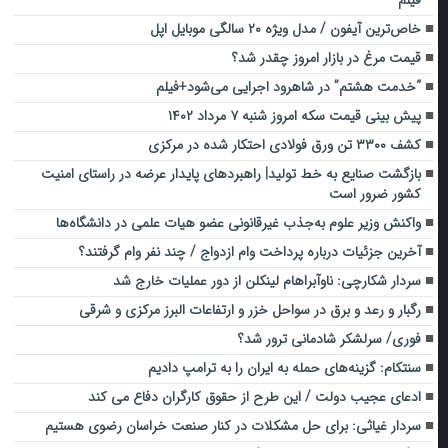
خاص‌ترین آیفون / مدل ویژه ۲۰ سالگی موبایل اپل
قیمت مرغ در بازار امروز چقدر شد؟
“خدمت هشتم” در شاهرود اجرایی می‌شود+فیلم
پیش بینی قیمت سکه امروز شنبه ۷ مرداد ۱۴۰۲
کشف ۳۳۰۰ تن ورق فولادی احتکار شده در مرکزی
بازگشت صنایع به خط تولید| راهبردهای پایدار عرضه در راستای امنیت
کشور ضرور است
واکنش وزیر علوم به‌جذب‌ غیرقانونی عضو هیات علمی در دانشگاه‌ها
آخرین جزئیات درباره پرداخت وام ازدواج / چند نفر وام گرفتند؟
سردار شکارچی: ناوآبراهام لینکلن از دور عملیات خارج شد
رگبار و رعد و برق در سواحل خزر و ارتفاعات البرز مرکزی و شرقی
فوری/ سرلشکر شادمانی ترور شد؟
سنتکام: گزینه‌های حمله به ایران را به ترامپ دادیم
ادعای عجیب دولت / این طرح از حقوق کارگران دفاع می کند
سردار غیاثی: برای حل مشکلات در کنار صنعت خراسان رضوی هستیم