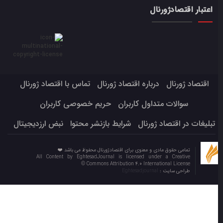
اعتبار اقتصادژورنال
اقتصاد ژورنال
درباره اقتصاد ژورنال
تماس با اقتصاد ژورنال
سوالات متداول کاربران
حریم خصوصی کاربران
تبلیغات در اقتصاد ژورنال
شرایط بازنشر محتوا
نبض ارزدیجیتال
تمامی حقوق مادی و معنوی برای اقتصادژورنال محفوظ می باشد ❤️
All Content by EghtesadJournal is licensed under a Creative
Commons Attribution 4.0 International License ©️
طراحی سایت :
Eghtesadjournal