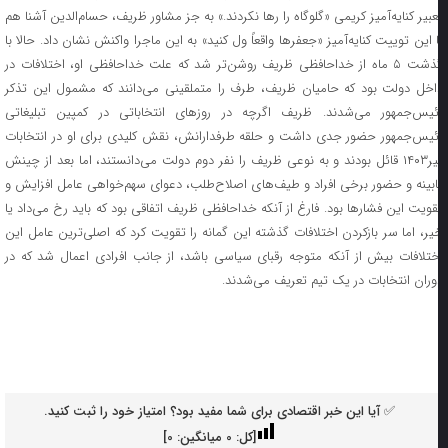
عبیر کنایه‌آمیز کریمی «گلوگاه را رها نکردند.» به جز مشاور ظریف، حسام‌الدین آشنا هم
ا این توییت کنایه‌آمیز «جعفر‌ها واقعاً ول کنید» به این ماجرا واکنش نشان داد. حالا با
گذشت ۵ ماه از خداحافظی ظریف روشن‌تر شد که علت خداحافظی او، اختلافات در
اخل دولت بود که حامیان ظریف، طرف را متملقینی می‌دانند که مشمول این تذکر
ئیس‌جمهور می‌شدند. ظریف اگرچه در روز‌های انتخاباتی در کمپین تبلیغاتی
ئیس‌جمهور حضور جدی داشت و حلقه طرفدارانش، نقش کلیدی برای او در انتخابات
تیر۱۴۰۳ قائل بودند و به نوعی ظریف را نفر دوم دولت می‌دانستند، اما بعد از چینش
ابینه و حضور برخی افراد و طیف‌های اصلاح‌طلب، دعوای سهم‌خواهی عامل افزایش و
قویت این فشار‌ها بود. فارغ از آنکه خداحافظی ظریف اتفاقی بود که باید رخ می‌داد یا
یر، اما سر بازکردن اختلافات گذشته این گمانه را تقویت کرد که اصلی‌ترین عامل این
ختلافات بیش از آنکه متوجه رقبای سیاسی باشد، از جانب افرادی اعمال شد که در
وران انتخابات در یک تیم تعریف می‌شدند.
✅ آیا این خبر اقتصادی برای شما مفید بود؟ امتیاز خود را ثبت کنید.
[کل:
0
میانگین:
0
]