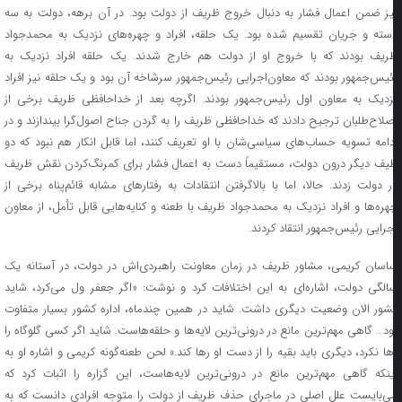
یز ضمن اعمال فشار به دنبال خروج ظریف از دولت بود. در آن برهه، دولت به سه
سته و جریان تقسیم شده بود. یک حلقه، افراد و چهره‌های نزدیک به محمدجواد
ریف بودند که با خروج او از دولت هم خارج شدند. یک حلقه افراد نزدیک به
ئیس‌جمهور بودند که معاون‌اجرایی رئیس‌جمهور سرشاخه آن بود و یک حلقه نیز افراد
زدیک به معاون اول رئیس‌جمهور بودند. اگرچه بعد از خداحافظی ظریف برخی از
صلاح‌طلبان ترجیح دادند که خداحافظی ظریف را به گردن جناح اصول‌گرا بیندازند و در
دامه تسویه حساب‌های سیاسی‌شان با او تعریف کنند، اما قابل انکار هم نبود که دو
یف دیگر درون دولت، مستقیماً دست به اعمال فشار برای کمرنگ‌کردن نقش ظریف
ر دولت زدند. حالا، اما با بالاگرفتن انتقادات به رفتار‌های مشابه قائم‌پناه برخی از
هره‌ها و افراد نزدیک به محمدجواد ظریف با طعنه و کنایه‌هایی قابل تأمل، از معاون
جرایی رئیس‌جمهور انتقاد کردند.
اسان کریمی، مشاور ظریف در زمان معاونت راهبردی‌اش در دولت، در آستانه یک
الگی دولت، اشاره‌ای به این اختلافات کرد و نوشت: «اگر جعفر ول می‌کرد، شاید
شور الان وضعیت دیگری داشت. شاید در همین چندماه، اداره کشور بسیار متفاوت
ود… گاهی مهم‌ترین مانع در درونی‌ترین لایه‌ها و حلقه‌هاست. شاید اگر کسی گلوگاه را
ها نکرد، دیگری باید بقیه را از دست او رها کند.» لحن طعنه‌گونه کریمی و اشاره او به
ینکه گاهی مهم‌ترین مانع در درونی‌ترین لایه‌هاست، این گزاره را اثبات کرد که
ی‌بایست علل اصلی در ماجرای حذف ظریف از دولت را متوجه افرادی دانست که به