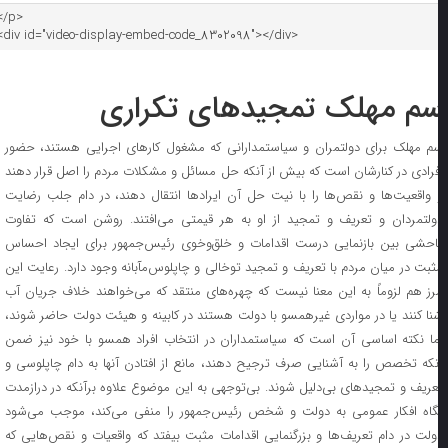
م مهلک تمجید‌های تکراری
م مهلک برای دولتمران و سیاستمدارانی که مشغول کار‌های اجرایی هستند، حضور
فرادی در کنارشان است که بیش از آنکه حل مسائل و مشکلات مردم را اصل قرار دهند
 واقعیت‌ها و نقص‌ها را با نیت حل آن ایراد‌ها انتقال دهند، در دام جلب رضایت
ولتمردان و تعریف و تمجید از او به هر قیمتی می‌افتند. روشن است که تفاوت
احشی بین بازنمایی درست اقدامات و خلق‌وخوی رئیس‌جمهور برای ایجاد احساس
ثبت در میان مردم با تعریف و تمجید توخالی و چاپلوس‌مآبانه وجود دارد. رعایت این
رز هم لزوماً به این معنا نیست که چهره‌های منتقد که می‌خواهند خلاف جریان آب
نا کنند یا در مواردی غیرهمسو با دولت هستند در کابینه و هیئت دولت حاضر شوند،
ما نکته اساسی آن است که سیاستمداران در انتخاب افراد همسو با خود نیز ضمن
نکه تخصص را به آشنایی صرف ترجیح دهند، مانع از افتادن آنها به دام چاپلوسی و
عریف و تمجید‌های بی‌دلیل شوند. بی‌توجهی به این موضوع علاوه برآنکه در درازمدت
گاه افکار عمومی به دولت و شخص رئیس‌جمهور را منفی می‌کند، موجب می‌شود
ولت در دام تعریف‌ها و بزرگنمایی اقدامات مثبت بیفتد که واقعیات و نقص‌هایی که