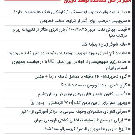
اخبار در حال مشاهده توسط کاربران
صفر تا صد وام صندوق بازنشستگان / کارشکنی بانک ها حقیقت دارد؟
متروپلیس؛ فرصتی برای گذر از شرایط سخت تحریمی
قیمت جهانی نفت امروز ۱۴۰۲/۱۰/۱۵ / بازار انرژی متأثر از تغییرات ریز و
درشت دنیا
خانه «ابوذر زمان» ویرانه شد
نماینده قم: اجرای پروژه مونوریل توجیه ندارد/خط دو مترو کلید می‌خورد
حذف رژیم صهیونیستی از اجلاس بین‌المللی UIC با درخواست جمهوری
اسلامی ایران
گروه تحریرالشام ۴۴ دقیقه با دمشق فاصله دارد! + عکس
گران شدن بلیت اتوبوس صحت داشت؟
تأسیس کانون علوم و فناوری‌های نوین در لرستان+فیلم
بهترین سم برای از بین بردن کک [۱۰۰% اثربخش – بدون بو]
معرفی انفرادی مشمولان وظیفه عمومی به مراکز آموزشی از ۱۰ تیر
۳ ایرانی در جمع ۶ مسابقه تماشایی کشتی قهرمانی جهان
تاریخ سازی رونالدو برای النصر/ کریستیانو ۱۰۰۰ شد!