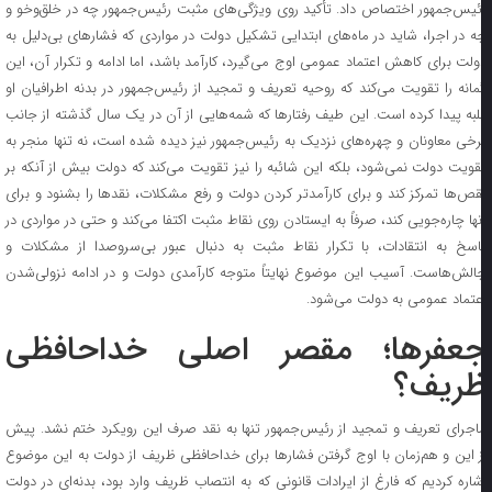
ئیس‌جمهور اختصاص داد. تأکید روی ویژگی‌های مثبت رئیس‌جمهور چه در خلق‌وخو و
ه در اجرا، شاید در ماه‌های ابتدایی تشکیل دولت در مواردی که فشار‌های بی‌دلیل به
ولت برای کاهش اعتماد عمومی اوج می‌گیرد، کارآمد باشد، اما ادامه و تکرار آن، این
مانه را تقویت می‌کند که روحیه تعریف و تمجید از رئیس‌جمهور در بدنه اطرافیان او
لبه پیدا کرده است. این طیف رفتار‌ها که شمه‌هایی از آن در یک سال گذشته از جانب
رخی معاونان و چهره‌های نزدیک به رئیس‌جمهور نیز دیده شده است، نه تنها منجر به
قویت دولت نمی‌شود، بلکه این شائبه را نیز تقویت می‌کند که دولت بیش از آنکه بر
قص‌ها تمرکز کند و برای کارآمدتر کردن دولت و رفع مشکلات، نقد‌ها را بشنود و برای
نها چاره‌جویی کند، صرفاً به ایستادن روی نقاط مثبت اکتفا می‌کند و حتی در مواردی در
اسخ به انتقادات، با تکرار نقاط مثبت به دنبال عبور بی‌سروصدا از مشکلات و
الش‌هاست. آسیب این موضوع نهایتاً متوجه کارآمدی دولت و در ادامه نزولی‌شدن
عتماد عمومی به دولت می‌شود.
عفرها؛ مقصر اصلی خداحافظی
ریف؟
اجرای تعریف و تمجید از رئیس‌جمهور تنها به نقد صرف این رویکرد ختم نشد. پیش
ز این و هم‌زمان با اوج گرفتن فشار‌ها برای خداحافظی ظریف از دولت به این موضوع
شاره کردیم که فارغ از ایرادات قانونی که به انتصاب ظریف وارد بود، بدنه‌ای در دولت