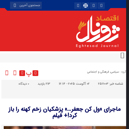
پ
گروه :
سیاسی، فرهنگی و اجتماعی
شناسه خبر:
257003
02 آگوست 2025 - 12:14
213 بازدید
۰
دیدگاه
ماجرای «ول کن جعفر…» پزشکیان زخم کهنه را باز
کرد!+ فیلم