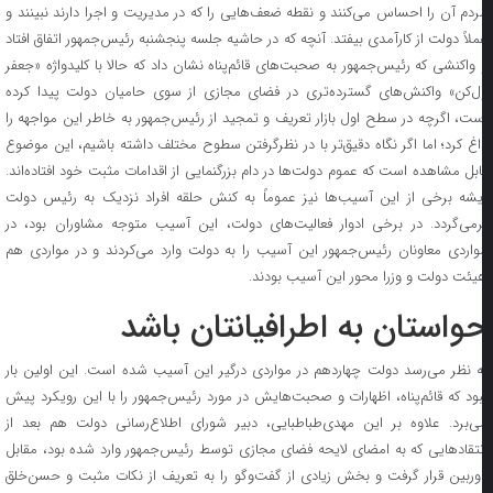
ردم آن را احساس می‌کنند و نقطه ضعف‌هایی را که در مدیریت و اجرا دارند نبینند و
ملاً دولت از کارآمدی بیفتد. آنچه که در حاشیه جلسه پنجشنبه رئیس‌جمهور اتفاق افتاد
 واکنشی که رئیس‌جمهور به صحبت‌های قائم‌پناه نشان داد که حالا با کلیدواژه «جعفر
ل‌کن» واکنش‌های گسترده‌تری در فضای مجازی از سوی حامیان دولت پیدا کرده
ست، اگرچه در سطح اول بازار تعریف و تمجید از رئیس‌جمهور به خاطر این مواجهه را
اغ کرد؛ اما اگر نگاه دقیق‌تر با در نظرگرفتن سطوح مختلف داشته باشیم، این موضوع
ابل مشاهده است که عموم دولت‌ها در دام بزرگنمایی از اقدامات مثبت خود افتاده‌اند.
یشه برخی از این آسیب‌ها نیز عموماً به کنش حلقه افراد نزدیک به رئیس دولت
رمی‌گردد. در برخی ادوار فعالیت‌های دولت، این آسیب متوجه مشاوران بود، در
واردی معاونان رئیس‌جمهور این آسیب را به دولت وارد می‌کردند و در مواردی هم
یئت دولت و وزرا محور این آسیب بودند.
واستان به اطرافیانتان باشد
ه نظر می‌رسد دولت چهاردهم در مواردی درگیر این آسیب شده است. این اولین بار
بود که قائم‌پناه، اظهارات و صحبت‌هایش در مورد رئیس‌جمهور را با این رویکرد پیش
ی‌برد. علاوه بر این مهدی‌طباطبایی، دبیر شورای اطلاع‌رسانی دولت هم بعد از
نتقاد‌هایی که به امضای لایحه فضای مجازی توسط رئیس‌جمهور وارد شده بود، مقابل
وربین قرار گرفت و بخش زیادی از گفت‌و‌گو را به تعریف از نکات مثبت و حسن‌خلق