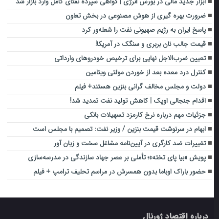
ابزار جدید مالی در بورس انرژی | گواهی سپرده نفتای کامل وارد بازار شد
ضرورت بهره گیری از هوش مصنوعی در بخش تعاون
پاسخ ایران به رژیم صهیونی نفت را شعله‌ور کرد
قیمت جالب نان بربری و سنگک در آمریکا!
تعیین ضرب‌الاجل نهایی برای ترخیص خودروهای وارداتی
کنترل درد معده بعد از خوردن مولتی ویتامین
دولت و مجلس مخالف گرانی بنزین هستند+ فیلم
اقدام جنجالی اوپک | کاهش تولید نفت تمدید شد!
جزئیات مهم درباره نرخ کارمزد تسهیلات بانکی
ابهام در سرنوشت قیمت بنزین / وزیر نفت: تصمیم با مجلس است
تغییرات ضد کارگری در آیین‌نامه مشاغل سخت و زیان آور
پویش «بیا پای تخته»؛ تأملی بر عصر جهاد سازندگی در مدرسه‌سازی
حضور باراک اوباما بدون همسرش در مراسم تحلیف ترامپ + فیلم
درباره اقتصاد ژورنال