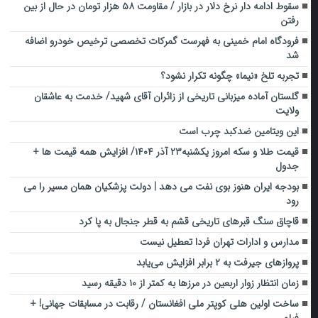
سقوط ادامه دار نرخ دلار در بازار / مقاومت ۵۸ هزار تومان در حال از بین
رفتن
فرودگاه امام خمینی به فهرست گمرکات تخصصی ترخیص خودرو اضافه
شد
تجربه تلخ «نیما» چگونه تکرار نشود؟
گلستان آماده میزبانی تاریخی از زائران آقای شهید/ خدمت به عاشقان
ولایت
این ویتامین ضدکبد چرب است
قیمت طلا و سکه امروز یکشنبه۲۳ آذر ۱۴۰۴/ افزایش همه قیمت ها +
جدول
بودجه ایران هنوز بوی نفت می دهد | دولت پزشکیان همان مسیر را می
رود
قاچاق سنگ قبرهای تاریخی قشم به قطر جنجال به پا کرد
‌مدارس و ادارات تهران فردا تعطیل نیست
پروازهای جیرفت به ۲ برابر افزایش می‌یابد
زمان انتظار زوار اربعین در مرزها به کمتر از ۱۰ دقیقه رسید
ساخت اولین هلی‌ کوپتر ملی افغانستان / رقابت در مسابقات جهانی! +
فیلم