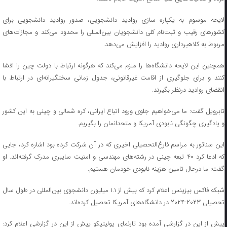
لایحه موسوم به یکپاره سازی روادید دانشجویی، صدور روادید دانشجویی برای
کشور‌های رقیب و ثبت‌نام کلی دانشجویان بین‌المللی را محدود می‌کند و مجازات‌های
مربوط به کلاهبرداری روادید را افزایش می‌دهد.
همچنین این لایحه دانشگاه‌ها را ملزم می‌کند که هرگونه ارتباط با دولت چین را افشا
کنند و برای جلوگیری از اقامت غیرقانونی، جدول زمانی سختگیرانه‌ای در ارتباط با
انقضای روادید درنظر بگیرند.
تابرویل گفت: ما می‌خواهیم جلوی ورود اتباع ایرانی، کره شمالی و چینی به این کشور
و یادگیری چگونگی نابودی آمریکا و متحدانمان را بگیریم.
این سناتور به مراسم فارغ‌التحصیلی اخیری که در آن شرکت کرده بود اشاره کرد، جایی
که ادعا کرد ۴۰ تبعه چینی در رشته‌های مهندسی و امنیت سایبری مدرک گرفته‌اند. او
گفت: ما درحال تامین هزینه نابودی خودمان هستیم.
شبکه فاکس بیزینس اعلام کرد که بیش از ۱.۱ میلیون دانشجوی بین‌المللی در طول سال
تحصیلی ۲۰۲۳-۲۰۲۴ در دانشگاه‌های آمریکا تحصیل کرده‌اند.
پیش از این در گزارشی آمده بود تارنمای پولیتیکو پیش از این در گزارشی اعلام کرد: