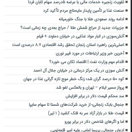
تقویت زنجیره خدمات مالی با عرضه ۵درصد سهام تابان فردا
صنعت غذا بر تأمین پایدار مایحتاج مردم تأکید کرد
ادامه روند صعودی طلا با جنگ خاورمیانه
جزییات جدید از حراج شمش طلا / حراج بعدی چه زمانی است؟
آتش‌سوزی در انبار مواد غذایی در خیابان دماوند + فیلم
اصلی‌ترین راهبرد استان زنجان تحقق رشد اقتصادی ۸.۷ درصدی است
آخرین خبر وزیر ارتباطات در مورد فیبر نوری
اقدام مهم وزارت نفت | اقتصاد تکان می خورد؟
آتش سوزی در یک مرکز درمانی در خیابان جلال آل احمد
کود ۵۰ درصد گران شد؛ زنگ خطر موج تازه گرانی غذا در جهان
پرواز مسیر ایلام – تهران و بالعکس لغو شد
سد محکم قیمت دلار در برابر افزایش
جنجال بابک زنجانی؛ از خرید شرکت‌های شستا تا سهام سایپا
قیمت طلا در بازار آزاد سر به فلک کشید ( ۱ تیر)
اما و اگرهای شاخص دلار در برابر یورو
ادعای جنجالی پریسا امامی علیه امیر قلعه‌نویی