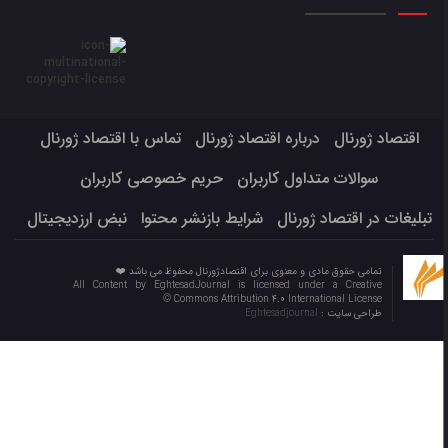
اقتصاد ژورنال
درباره اقتصاد ژورنال
تماس با اقتصاد ژورنال
سوالات متداول کاربران
حریم خصوصی کاربران
تبلیغات در اقتصاد ژورنال
شرایط بازنشر محتوا
نبض ارزدیجیتال
تمامی حقوق مادی و معنوی برای اقتصادژورنال محفوظ می باشد ❤️
All Content by EghtesadJournal is licensed under a Creative
Commons Attribution 4.0 International License ©️
طراحی سایت :
Eghtesadjournal