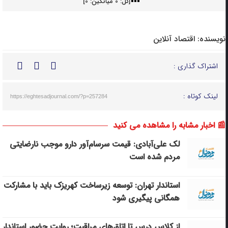
[کل:
0
میانگین:
0
]
نویسنده:
اقتصاد آنلاین
اشتراک گذاری :
لینک کوتاه :
https://eghtesadjournal.com/?p=257284
📰 اخبار مشابه را مشاهده می کنید
لک علی‌آبادی: قیمت سرسام‌آور دارو موجب نارضایتی
مردم شده است
استاندار تهران: توسعه زیرساخت‌ کهریزک باید با مشارکت
همگانی پیگیری شود
از کلاس درس تا اتاق‌های مراقبت؛ روایت حضور استاندار