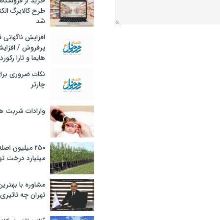
خرید از فروشگاه‌
طرح کالابرگ الک
شد
افزایش ناگهانی
پرفروش / افزایش
هایما و تارا رکورد
نکات ضروری برا
چارتر
وارادات شربت 
۲۵۰ میلیون اص
میلیارد درخت تو
مشاوره با بهتری
تهران چه تاثیری 