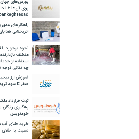
بورس‌های جهان 
روی آن‌ها + تحل
bankeghtesad
راهکارهای مدیری
اثربخشی هدایای 
نحوه برخورد با ق
متخلف بازدارنده
استفاده از خدما
چه نکاتی توجه ک
آموزش ارز دیجیت
صفر تا سود ترید 
ثبت قرارداد ملک
رهگیری رایگان با
خودنویس
خرید طلای آب ش
نسبت به طلای د