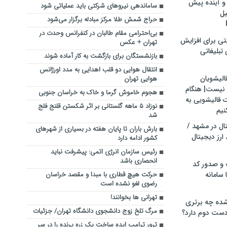
و آینده پیش
ساماندهی نیروهای شرکتی باید عملیاتی شود
یل
حراج شمش طلا مرکز مبادله برگزار می‌شود
بی‌احترامی مقام طالبان در کنفرانس وحدت در
تی برای افزایش
تهران + عکس
تبلیغاتی
بازنشستگان برای بازگشت به کار آماده شوند
انتقال هوایی دو قلب اهدایی به مدد اورژانس
الیشویان
هوایی تهران
 نیست| هنگام
هجوم خاموش گرما و خاک به خراسان جنوبی
ت قالیشویی به
نوزاد ۵ ماهه گلستانی بر اثر شکستن قلنج فلج
نیم
شد
ال در مشهد /
بارش باران تا پایان هفته در بسیاری از شهرهای
ارز دیجیتال
کشور ادامه دارد
رئیس سازمان انرژی اتمی: پیشرفت نباید
انحصاری باشد
 و صدور کد
 سامانه
حرکت هیچ قطاری با مبدا و مقصد خراسان
رضوی لغو نشده است
تهرانی ها بخوانند!
ده چه برتری
مرگ تلخ زوج دانشجوی دانشگاه تهران/ جزئیات
ست دوم دارد؟
ترور ترامپ ایده ساخت یک زره پرنده را در سر