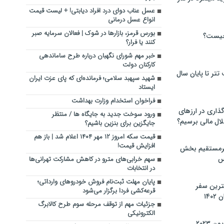
عسل عناب دوای درد افراد دیابتی! + لیست قیمت
انواع عسل درمانی
بورس قرمز، بازارها در شوک | فعالان سرمایه صبر
چیست؟
کنند یا فرار؟
خبر مهم شورای نگهبان درباره طرح ساماندهی
کارکنان دولت
تر تا پایان سال
شهید سپهبد سلامی؛ فرمانده‌ای که پای عزت ایران
ایستاد
فراخوان استخدام وزارت بهداشت
گذاری در ارزهای
ورود سوخت جدید به جایگاه ها / منتظر
لال مالی برسیم؟
جایگزین برای بنزین باشیم؟
قیمت سکه امروز ۱۲ مهر ۱۴۰۴ اعلام شد | باز هم
افزایش قیمت!
یرمستقیم بخش
س
سهم خرابی‌های مترو در کاهش مشارکت تهرانی‌ها
در انتخابات
پایان مهلت ثبت‌نام فروش خودروهای وارداتی؛
نترین سفر
قرعه‌کشی فردا برگزار می‌شود
۱۴
جزئیات مهم از توقف مرحله سوم طرح کالابرگ
الکترونیکی
 ۲۰۲۳