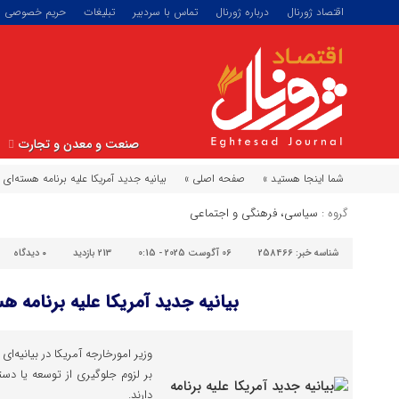
اقتصاد ژورنال
درباره ژورنال
تماس با سردبیر
تبلیغات
حریم خصوصی
صنعت و معدن و تجارت
شما اینجا هستید »
صفحه اصلی »
بیانیه جدید آمریکا علیه برنامه هسته‌ای ا
گروه :
سیاسی، فرهنگی و اجتماعی
شناسه خبر:
258466
06 آگوست 2025 - 0:15
213 بازدید
۰
دیدگاه
بیانیه جدید آمریکا علیه برنامه هس
وزیر امورخارجه آمریکا در بیانیه‌ای
بر لزوم جلوگیری از توسعه یا دست
دارند.