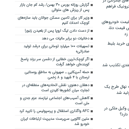
های اینترنتی در
گزارش روزانه بورس ۳۰ بهمن/ رشد کم جان بازار
ترونیک فراهم
پس از ریزش های متوالی
وزیر کار: برای تامین مسکن جوانان باید سازه‌های
 قیمت خودروهای
کوچک احداث کنیم
 قیمت دنا،
از دست دادن لیگ اروپا پس از بلعیدن زنبور!
 زد
دخانیات دو برابر مالیات می دهد
ی خرید بلیط
تسهیلات ۱۰۰ میلیارد تومانی برای «رشد تولید
صادراتی»
اگر کوچک‌ترین خطایی از دشمن سر بزند‌ پاسخ
کوبنده‌ای خواهد گرفت
هندی تکذیب شد
حمله آمریکایی ـ صهیونی به مناطق روستایی
لرستان با ۴ شهید و ۸ زخمی
دهقان دهنوی: نقش اتحادیه‌های منطقه‌ای در
له نهال طرح یک
تجارت میان کشورها کلیدی است
لید شد
کاهش آسیب‌های اجتماعی نیازمند عزم جدی و
ملی است
ن وکیل ملکی در
AFC واگذاری استقلال و پرسپولیس را تایید کرد
دارد؟
متین کاکویی سرپرست مدیریت ارتباطات ایران
خودرو شد