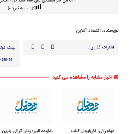
✅ آیا این خبر اقتصادی برای شما مفید بود؟ امتیاز 
[کل:
0
میانگین:
0
]
نویسنده:
اقتصاد آنلاین
اشتراک گذاری :
لینک کوتا
p=258466
📰 اخبار مشابه را مشاهده می کنید
مهاجرانی: آذربایجان کتاب
نماینده البرز: زمان گرانی بنزین