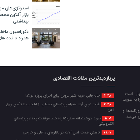
استراتژی‌های مو
بازار آنلاین محص
بهداشتی
دکوراسیون داخل
همراه با ایده ها
پربازدیدترین مقالات اقتصادی
جهان است.
جابه‌جایی حریم شهر قزوین برای اجرای پروژه فولاد!
11:28
را به صورت
فولاد نوین آرکا؛ همراه پروژه‌های صنعتی از انتخاب تا تأمین ورق
19:28
آهن
زنامه‌ها و
 می‌کند.
خرید هوشمندانه میکروکنترلر؛ کلید موفقیت پایدار پروژه‌های
12:01
الکترونیکی
کاهش قیمت آهن آلات در بازارهای داخلی و خارجی
21:07