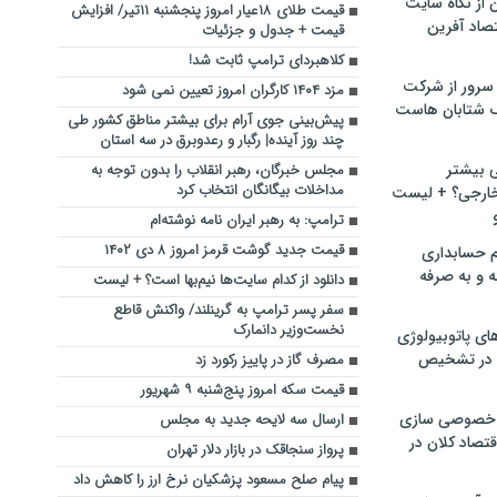
ن از نگاه سایت
قیمت طلای ۱۸عیار امروز پنجشنبه ۱۱تیر/ افزایش
صاد آفرین
قیمت + جدول و جزئیات
کلاهبردای ترامپ ثابت شد!
سرور از شرکت
مزد ۱۴۰۴ کارگران امروز تعیین نمی شود
 شتابان هاست
پیش‌بینی جوی آرام برای بیشتر مناطق کشور طی
چند روز آینده| رگبار و رعدوبرق در سه استان
ی بیشتر
مجلس خبرگان، رهبر انقلاب را بدون توجه به
مداخلات بیگانگان انتخاب کرد
خارجی؟ + لیست
ترامپ: به رهبر ایران نامه نوشته‌ام
قیمت جدید گوشت قرمز امروز ۸ دی ۱۴۰۲
م حسابداری
ه و به صرفه
دانلود از کدام سایت‌ها نیم‌بها است؟ + لیست
سفر پسر ترامپ به گرینلند/ واکنش قاطع
نخست‌وزیر دانمارک
ای پاتوبیولوژی
 در تشخیص
مصرف گاز در پاییز رکورد زد
قیمت سکه امروز پنج‌شنبه ۹ شهریور
خصوصی سازی
ارسال سه لایحه جدید به مجلس
تصاد کلان در
پرواز سنجاقک در بازار دلار تهران
پیام صلح مسعود پزشکیان نرخ ارز را کاهش داد