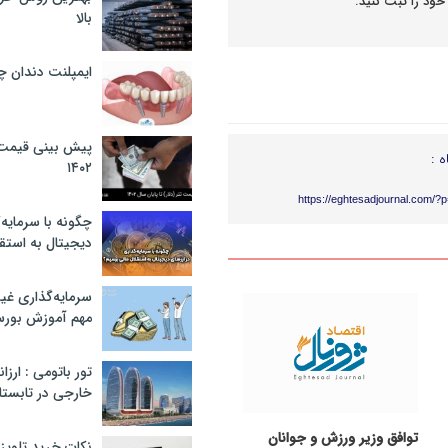
خود را ثبت کنید.
بالا
ایمپلنت دندان 
پیش بینی قیمت ت
ه :
۱۴۰۲
https://eghtesadjournal.com/?
چگونه با سرمایه‌
دیجیتال به استق
سرمایه‌گذاری غ
مهم آموزش بور
تور باتومی : ارزا
خارجی در تابستان ۰۲
توافق وزیر ورزش و جوانان
نکات خرید تلویزیون