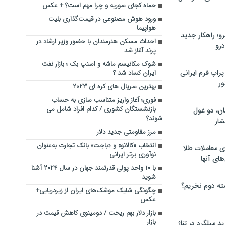
حماه کجای سوریه و چرا مهم است؟ + عکس
ورود هوش مصنوعی در قیمت‌گذاری بلیت
هواپیما
؛ راهکار جدید
احداث مسکن هنرمندان با حضور وزیر ارشاد در
رو
پرند آغاز شد
شوک مکانیسم ماشه و اسنپ‌ بک ؛ بازار نفت
راپ فرم ایرانی
ایران کساد شد ؟
ور
بهترین سریال های کره ای ۲۰۲۳
فوری؛ آغاز واریز متناسب سازی به حساب
بازنشستگان کشوری / کدام افراد شامل می
ان، دو غول
شوند؟
ار
مرز مقاومتی جدید دلار
انتخاب «کالانو» و «باجت» بانک تجارت به‌عنوان
ی معاملات طلا
نوآوری برتر ایرانی
های آنها
با ۱۰ واحد پولی قدرتمند جهان در سال ۲۰۲۴ آشنا
شوید
ته دوم نخریم؟
چگونگی شلیک موشک‌های ایران از زیردریایی+
عکس
بازار دلار بهم ریخت / دومینوی کاهش قیمت در
بازار
 میلگرد در تناژ