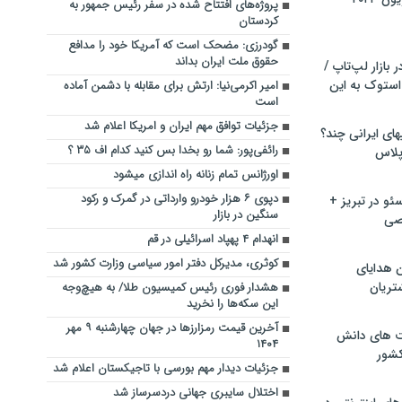
پروژه‌های افتتاح شده در سفر رئیس جمهور به
کردستان
گودرزی: مضحک است که آمریکا خود را مدافع
حقوق ملت ایران بداند
بازار لپ‌تاپ /
استوک به این
امیر اکرمی‌نیا: ارتش برای مقابله با دشمن آماده
است
جزئیات توافق مهم ایران و امریکا اعلام شد
ماشین لباسشویی‎های ایرانی چند؟
رائفی‌پور: شما رو بخدا بس کنید کدام اف‌ ۳۵ ؟
 پلاس
اورژانس تمام زنانه راه اندازی میشود
دپوی ۶ هزار خودرو وارداتی در گمرک و رکود
و در تبریز +
سنگین در بازار
صی
انهدام ۴ پهپاد اسرائیلی در قم
کوثری، مدیرکل دفتر امور سیاسی وزارت کشور شد
ن هدایای
تریان
هشدار فوری رئیس کمیسیون طلا/ به هیچ‌وجه
این سکه‌ها را نخرید
آخرین قیمت رمزارز‌ها در جهان چهارشنبه ۹ مهر
ت های دانش
۱۴۰۴
کشور
جزئیات دیدار مهم بورسی با تاجیکستان اعلام شد
اختلال سایبری جهانی دردسرساز شد