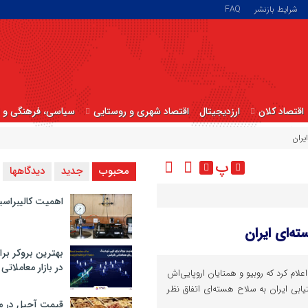
شرایط بازنشر
FAQ
اقتصاد کلان
ارزدیجیتال
اقتصاد شهری و روستایی
سیاسی، فرهنگی و ا
یران
پ
محبوب
جدید
دیدگاهها
اهمیت کالیبراسی
ته‌ای ایران
بهترین بروکر برا
در بازار معاملاتی
 اعلام کرد که روبیو و همتایان اروپایی‌اش
یابی ایران به سلاح هسته‌ای اتفاق نظر
قیمت آجیل در م