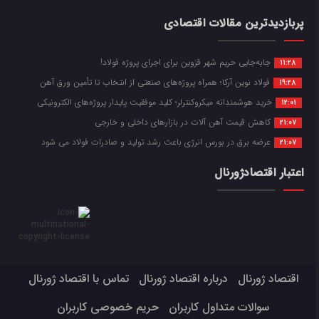
پربازدیدترین مقالات اقتصادی
جابه‌جایی حریم شهر قزوین برای اجرای پروژه فولاد!
11:28
فولاد نوین آرکا؛ همراه پروژه‌های صنعتی از انتخاب تا تأمین ورق آهن
19:28
خرید هوشمندانه میکروکنترلر؛ کلید موفقیت پایدار پروژه‌های الکترونیکی
12:01
کاهش قیمت آهن آلات در بازارهای داخلی و خارجی
21:07
عرضه برق در بورس انرژی باعث رشد تولید و صادرات فولاد می شود
21:07
اعتبار اقتصادژورنال
اقتصاد ژورنال
درباره اقتصاد ژورنال
تماس با اقتصاد ژورنال
سوالات متداول کاربران
حریم خصوصی کاربران