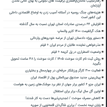
رفتارعجیب مالکان؛پافشاری برقیمت های نجومی به بهای خالی ماندن
آپارتمان
هزینه‌های جنگ روسیه در آستانه آسیب زدن به اوضاع اقتصادی داخلی
این کشور است
افزایش ۶۴ درصدی صادرات استان تهران نسبت به سال گذشته
هک گرانقیمت ۱۴۰۰ کاربر واتساپ
دستور ویژه دادستان تهران از عرضه خودروهای وارداتی
عذرخواهی نماینده طالبان از مردم ایران + فیلم
وضعیت اضطراری در پل کریمه + فیلم
روش ثبت نام کارت سوخت ۱۴۰۵ / کارت سوخت را ۴۸ ساعت تحویل
بگیرید
فعالیت ۳۰۰ کارگر ورزشکار حرفه‌ای در چهارمحال و بختیاری
پیش‌بینی جدید صندوق بین‌المللی پول از اقتصاد ایران
ایران جزو ۶ کشور برتر جهان از نظر برد موشک‌های زمین به هواست
اولین گل سال لیگ برتر برای استقلال
کاهش مصرف سوخت / تجدیدپذیرها دست به کار شدند!
پایان نیمه نخست / برتری شاگردان قلعه‌نویی از سوریه