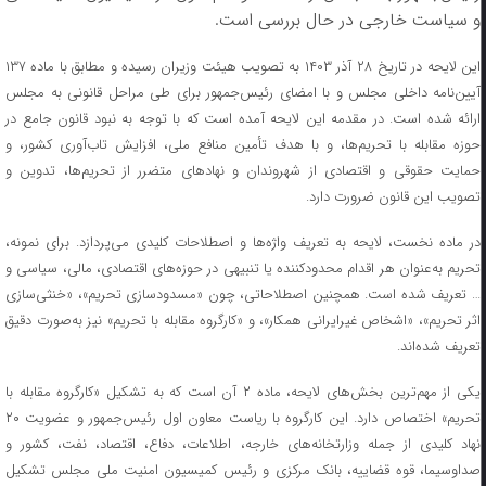
و سیاست خارجی در حال بررسی است.
این لایحه در تاریخ ۲۸ آذر ۱۴۰۳ به تصویب هیئت وزیران رسیده و مطابق با ماده ۱۳۷
آیین‌نامه داخلی مجلس و با امضای رئیس‌جمهور برای طی مراحل قانونی به مجلس
ارائه شده است. در مقدمه این لایحه آمده است که با توجه به نبود قانون جامع در
حوزه مقابله با تحریم‌ها، و با هدف تأمین منافع ملی، افزایش تاب‌آوری کشور، و
حمایت حقوقی و اقتصادی از شهروندان و نهاد‌های متضرر از تحریم‌ها، تدوین و
تصویب این قانون ضرورت دارد.
در ماده نخست، لایحه به تعریف واژه‌ها و اصطلاحات کلیدی می‌پردازد. برای نمونه،
تحریم به‌عنوان هر اقدام محدودکننده یا تنبیهی در حوزه‌های اقتصادی، مالی، سیاسی و
… تعریف شده است. همچنین اصطلاحاتی، چون «مسدودسازی تحریم»، «خنثی‌سازی
اثر تحریم»، «اشخاص غیرایرانی همکار»، و «کارگروه مقابله با تحریم» نیز به‌صورت دقیق
تعریف شده‌اند.
یکی از مهم‌ترین بخش‌های لایحه، ماده ۲ آن است که به تشکیل «کارگروه مقابله با
تحریم» اختصاص دارد. این کارگروه با ریاست معاون اول رئیس‌جمهور و عضویت ۲۰
نهاد کلیدی از جمله وزارتخانه‌های خارجه، اطلاعات، دفاع، اقتصاد، نفت، کشور و
صداوسیما، قوه قضاییه، بانک مرکزی و رئیس کمیسیون امنیت ملی مجلس تشکیل