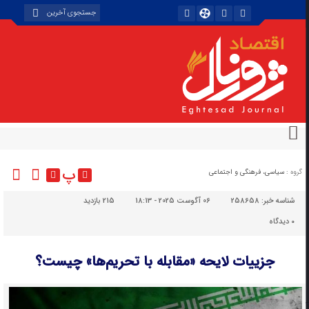
پ
گروه :
سیاسی، فرهنگی و اجتماعی
شناسه خبر:
258658
06 آگوست 2025 - 18:13
215 بازدید
۰
دیدگاه
جزییات لایحه «مقابله با تحریم‌ها» چیست؟