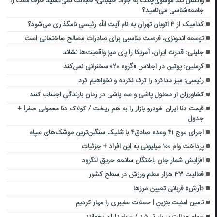
واکنش تند موسوی‌چلک به جواد خیابانی؛ خجالت نمی‌کشید حرف مفت را
جامعه‌شناسی می‌نامید؟
کدامیک از ۴ اتوبان تهران به نام آیت الله رئیسی نامگذاری می‌شود؟
توسعه اندونزی، فرصت مناسبی برای صادرات مصالح ساختمانی است
جلیلی: قدرت ایران، آمریکا را پای میزِ واقعیت‌ها نشاند
کرملین: پوتین در اجلاس «گروه ۲۰» سخنرانی نمی‌کند
رئیسی: میز مذاکره را ترک نکرده و نخواهیم کرد
کشاورزان از محلول پاشی و سم پاشی در زمان بارندگی اجتناب کنند
قیمت دنا ایران خودرو بازار را به هم ریخت / کولاک دنا معمولی صفر! +
جدول
اجرای موج ۴۱ وعده صادق۴ با شلیک سنگین‌ترین موشک‌های سپاه
پرداخت وام ۱۰۰ میلیونی به این افراد + جزئیات
افزایش شمار جان باختگان سانحه حریق لنگرود
فعالیت ۳۳ هزار معلم ورزش در سطح کشور
«آرش» قربانی تعیین مرزها
تامین امنیت بنزین | حملات سایبری را مهار کردیم
سهام عدالت پر بار تر شد / سهامداران بخوانند