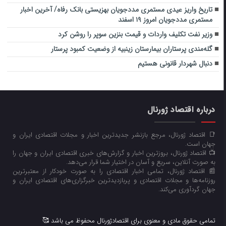
تاریخ واریز عیدی مستمری مددجویان بهزیستی بانک رفاه/ آخرین اخبار
مستمری مددجویان امروز ۱۹ اسفند
وزیر نفت تکلیف واردات و قیمت بنزین سوپر را روشن کرد
گله‌مندی پرستاران بیمارستان زینبیه از وضعیت کمبود پرستار
دنبال شهردار قانونی هستیم
درباره اقتصاد ژورنال
📑 اقتصاد ژورنال، مرجع بازنشر جدیدترین اخبار و مجلات اقتصادی ایران و
جهان است.
📺 اقتصاد ژورنال، بروزترین اخبار و گزارش‌های خبری اقتصادی ایران و جهان را
به صورت آنلاین، سریع و آسان در اختیار شما قرار می‌‌دهد.
📰 اقتصاد ژورنال، تمامی اخبار اقتصادی را به صورت خودکار از معتبرترین
روزنامه‌ها و مجلات اقتصادی و پربازدیدترین خبرگزاری‌های اقتصادی ایران و
جهان گردآوری می‌کند.
تمامی حقوق مادی و معنوی برای اقتصادژورنال محفوظ می باشد 🥰