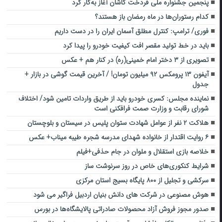
پنجمین جشنواره ملی فردخت کاشان آغاز به‌کار کرد
کدام رستوران‌ها در ماه رمضان باز هستند؟
فوری/ ترامپ: کنترل مطلق آسمان ایران را در دست داریم
باید در خط تولید مقصر افت کیفیت خودرو را پیدا کرد
تصویری از ۳ دختر امام خمینی(ره) در کنار هم + عکس
آیفون ۱۳ پرومکس ۹۲ میلیون تومان! / آخرین قیمت گوشی در بازار +
جدول
نماینده مجلس: کسری خودرو باید از طریق واردات تامین شود/ اختلاف
شورای رقابت و وزارت صمت فرافکنی است
هلاکت ۲ نفر از عوامل شهادت ستوان پلیس در سیستان و بلوچستان
۶ روایت‌ اقتدار از خانواده شهدای مدرسه شجره طیبه میناب+ عکس
خلاصه بازی استقلال و ملوان در جام حذفی+فیلم
شرایط کنکوری‌های خاص در روز سرنوشت ساز
سرکشی و تجلیل از ۸۰۰ پایگاه بسیج استان مرکزی
هوش مصنوعی در شرکت های دانش بنیان اردبیل فراگیر می شود
صدور مجوز فروش آزاد محصولات صادراتی پالایشگاه‌ها در بورس