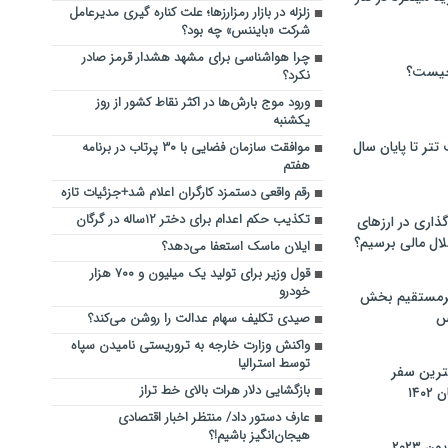
زلزله در بازار رمزارزها؛ علت کناره ‎گیری مدیرعامل
شرکت «بایننس» چه بود؟
چرا هواشناسی برای مشهد هشدار قرمز صادر
چیست؟
نکرد؟
ورود موج‌ بارش‌ها در اکثر نقاط کشور از روز
یکشنبه
تر تا پایان سال
موافقت سازمان فضایی با ۳۰ پرتاب در برنامه
هفتم
رقم واقعی دستمزد کارگران اعلام شد+جزئیات تازه
تکذیب حکم اعدام برای دختر ۱۲ساله در گرگان‌
گذاری در ارزهای
لال مالی برسیم؟
ایلان ماسک استعفا می‌دهد؟
قول وزیر برای تولید یک میلیون و ۷۰۰ هزار
خودرو
یرمستقیم بخش
س
صیدی تکلیف سهام عدالت را روشن می‌کند؟
واکنش وزارت خارجه به تروریستی نامیدن سپاه
توسط استرالیا
نترین سفر
بازگشایی دلار هرات بالای خط تراز
۱۴
عارف دستور داد/ منتظر اخبار اقتصادی
هیجان‌انگیز باشیم!؟
 ۲۰۲۳