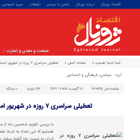
اقتصاد ژورنال
درباره ژورنال
تماس با سردبیر
تبلیغات
حریم خصوصی
صنعت و معدن و تجارت
شما اینجا هستید »
صفحه اصلی »
تعطیلی سراسری ۷ روزه در شهریور امسال + جزئیات
گروه :
سیاسی، فرهنگی و اجتماعی
شناسه خبر:
260325
11 آگوست 2025 - 19:31
226 بازدید
۰
دیدگاه
تعطیلی سراسری ۷ روزه در شهریور امسال + جزئیات
هستیم که این تعداد به شرط تعط
انرژی به نسبت ماه گشته بیشتر 