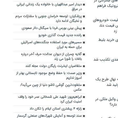
های اینترنتی در
دیدار امیر عبداللهیان با خانواده یک زندانی ایرانی
ترونیک فراهم
در عراق
پزشکیان: توسعه خراسان جنوبی با مشارکت مردم
 قیمت خودروهای
و نخبگان ادامه دارد
 قیمت دنا،
پیش بینی بورس فردا با سیگنال دلار صعودی
 زد
راننده جدید قیمت گذاری خودرو
ی خرید بلیط
مسیرهای مورد استفاده جنگنده‌های اسرائیلی
برای حمله به ایران
گلایه چمران از دیوان عدالت؛ حرف آخر درباره
باغات را شورا می زند
هندی تکذیب شد
متقاضیان اینترنت رایگان دولت عجله کنند
وزیر صمت: با حفظ وضع موجود تابستانی بهتر از
امروز نداریم
له نهال طرح یک
لید شد
متفاوت‌ترین گوشی تاشو دنیا از چین می‌آید!/
عکس
ابراهیم‌پور: شهید علی شمخانی عمر خود را وقف
ن وکیل ملکی در
امنیت ایران کرد
دارد؟
زلزله ۴ ریشتری استان ایلام را تکان داد
سند توسعه و آمایش شهرک‌های صنعتی گرمسار