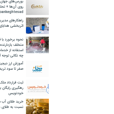
بورس‌های جهان 
روی آن‌ها + تحل
bankeghtesad
راهکارهای مدیری
اثربخشی هدایای 
نحوه برخورد با ق
متخلف بازدارنده
استفاده از خدما
چه نکاتی توجه ک
آموزش ارز دیجیت
صفر تا سود ترید 
ثبت قرارداد ملک
رهگیری رایگان با
خودنویس
خرید طلای آب ش
نسبت به طلای د