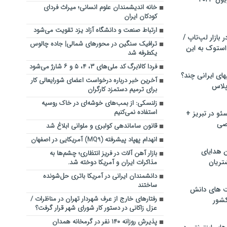
خانه اندیشمندان علوم انسانی؛ میراث فردای
کودکان ایران
ارتباط صنعت و دانشگاه آزاد یزد تقویت می‌شود
بازار لپ‌تاپ /
ترافیک سنگین در محورهای شمالی| جاده چالوس
استوک به این
یکطرفه شد
فردا کالابرگ کد ملی‌های ۳، ۴، ۵ و ۶ شارژ می‌شود
ماشین لباسشویی‎های ایرانی چند؟
آخرین خبر درباره درخواست اعضای شورایعالی کار
 پلاس
برای ترمیم دستمزد کارگران
زلنسکی: از بمب‌های خوشه‌ای در خاک روسیه
استفاده نمی‌کنیم
و در تبریز +
صی
قانون ساماندهی کولبری و ملوانی ابلاغ شد
انهدام پهپاد پیشرفته (MQ9) آمریکایی در اصفهان
ن هدایای
بازار آهن آلات در فریز انتظاری؛ چشم‌ها به
تریان
مذاکرات ایران و آمریکا دوخته شد.
دانشمندان ایرانی در آمریکا باتری حل‌شونده
ساختند
ت های دانش
رفتارهای خارج از عرف شهردار تهران در مناظرات /
کشور
عزل زاکانی در دستور کار شورای شهر قرار گرفت؟
پذیرش روزانه ۱۴۰ نفر در گرمخانه همدان