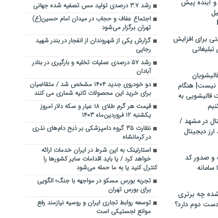
و آینده پیش
رشد ۳.۷ درصدی تولید مس تصفیه شده جهانی
یل
اجتماع عفاف و حجاب در میدان امام حسین(ع)
تهران برگزار می‌شود
تی برای افزایش
گزارش یکی از شهروندان از انفجار در بندر شهید
تبلیغاتی
رجایی
رشد ۵۷ درصدی عملیات تخلیه و بارگیری در بنادر
آبادان
الیشویان
دو خودروی جدید ۱۴۰۴ مشخص شد / متقاضیان
 نیست| هنگام
برای خرید این محصولات ثانیه شماری می کنند
ت قالیشویی به
نیم
قیمت هر گرم طلای ۱۸ عیار و سکه دلار امروز
یکشنبه ۱۲ فروردین‌ماه ۱۴۰۳
ال در مشهد /
نظارت ۳۵ گروه دامپزشکی بر ذبح دام‌های نذری
ارز دیجیتال
در کرمانشاه
استارلینک به این شرط در ایران خدمات ارائه
 و صدور کد
خواهد کرد / یا باید اقدامات سایر کشورها را
 سامانه
کنترل کنید یا به ما حمله می‌شود
تجربه بورس مسکو در مواجهه با جنگ؛ الگویی
برای بورس تهران
ده چه برتری
توسعه روابط تجاری ایران و روسیه نیازمند رفع
ست دوم دارد؟
موانع لجستیکی است