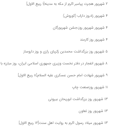
۲ شهریور هجرت پیامبر اکرم از مکه به مدینه[١ ربیع الاول]
۴ شهریور زادروز داراب (کوروش)
۴ شهریور شهریور روز،جشن شهریورگان
۴ شهریور روز کارمند
۵ شهریور روز بزرگداشت محمدبن زکریای رازی و روز داروساز
۸ شهریور انفجار در دفتر نخست وزیری جمهوری اسلامی ایران، روز مبارزه با تروریسم
۹ شهریور شهادت امام حسن عسکری علیه السلام[٨ ربیع الاول]
۱۱ شهریور روزصنعت چاپ
۱۳ شهریور روز بزرگداشت ابوریحان بیرونی
۱۳ شهریور روز تعاون
۱۳ شهریور میلاد رسول اکرم به روایت اهل سنت[١٢ ربیع الاول]