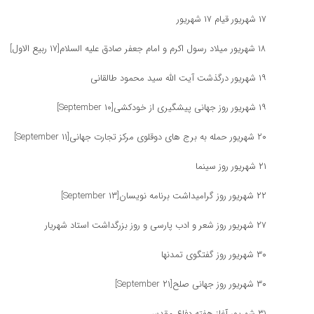
۱۷ شهریور قیام ۱۷ شهریور
۱۸ شهریور میلاد رسول اکرم و امام جعفر صادق علیه السلام[١٧ ربیع الاول]
۱۹ شهریور درگذشت آیت الله سید محمود طالقانی
۱۹ شهریور روز جهانی پیشگیری از خودکشی[۱۰ September]
۲۰ شهریور حمله به برج های دوقلوی مرکز تجارت جهانی[۱۱ September]
۲۱ شهریور روز سینما
۲۲ شهریور روز گرامیداشت برنامه نویسان[۱۳ September]
۲۷ شهریور روز شعر و ادب پارسی و روز بزرگداشت استاد شهریار
۳۰ شهریور روز گفتگوی تمدنها
۳۰ شهریور روز جهانی صلح[۲۱ September]
۳۱ شهریور آغاز هفته دفاع مقدس