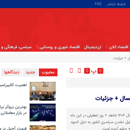
شرایط بازنشر
FAQ
اقتصاد کلان
ارزدیجیتال
اقتصاد شهری و روستایی
سیاسی، فرهنگی و ا
پ
محبوب
جدید
دیدگاهها
اهمیت کالیبراسی
بهترین بروکر برا
در بازار معاملاتی
با بررسی تقویم ششمین ماه از سال ۱۴۰۴ شاهد ۷ روز تعطیلی در این ماه
یل نشدن سراسری کشور به دلیل کمبود
قیمت آجیل در م
به چشم آمده است.