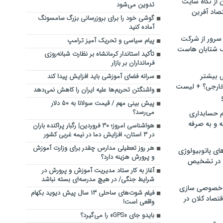
ن از نگاه سایت
تدوین می‌شود
صاد آفرین
گوشی خود را برای بروزرسانی بزرگ سامسونگ
آماده کنید
سرور از شرکت
پیام سیاسی و تحریک آمیز ترامپ
 شتابان هاست
تأکید استاندار کرمانشاه بر نظارت شبانه‌روزی
فرمانداران بر بازار
ی بیشتر
سرانه فضای آموزشی باید افزایش پیدا کند
خارجی؟ + لیست
واشنگتن تحریم‌ها علیه ایران را کاهش نمی‌دهد
پیش بینی مهم / قیمت سولانا به ۵۰ دلار
می‌رسد؟
م حسابداری
ه و به صرفه
هواشناسی امروز؛ ۳۰ فروردین| رگبار پراکنده باران
در ۳ استان، افزایش دما در نیمه غربی کشور
هر روز تعطیلی مدارس چقدر برای وزارت آموزش
ای پاتوبیولوژی
و پرورش هزینه‌ دارد؟
 در تشخیص
آغاز به کار ستاد مدیریت آموزش و پرورش در
شرایط جنگی/ در هیچ مدرسه‌ای بسته نباشد
خصوصی سازی
فیلم شوت‌های ساحلی ۱۳ سال پیش دیوید بکهام
تصاد کلان در
واقعی است!
بایدو جای «GPS» را می‌گیرد؟