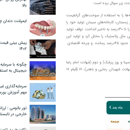
بالا
‌ها را به استفاده از سوخت‌های گرانقیمت
ایمپلنت دندان 
 ۳۵درصد افزایش داده است. در زمستان، کارخانه‌های سیمان تولید خود را
۴۰درصد کاهش دادند که قیمت سیمان را ۲۰درصد بالا برد و پروژه‌های عمرانی را تا ۳۰درصد به تاخیر انداخت. توقف تولید
تی مثل پلاستیک را مختل کرد و تولید این
پیش بینی قیمت ت
بخش‌ها را ۱۵درصد کاهش داد. این اختلال‌ها، با بالا بردن هزینه‌ها، تورم را به حدود ۴۵درصد رسانده و چرخه اقتصادی
۱۴۰۲
اشت ابوعلی سینا و روز پزشک) و دوم (شهادت امام رضا
چگونه با سرمایه‌
(ع) و آغاز هفته دولت) است. همچنین روزهای ۸ (روز مبارزه با تروریسم و شهادت شهیدان رجایی و باهنر)، ۱۷ (قیام ۱۷
دیجیتال به استق
سرمایه‌گذاری غ
مهم آموزش بور
تور باتومی : ارزا
خارجی در تابستان ۰۲
نکات خرید تلویزیون