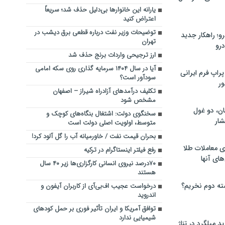
یارانه این خانوارها بی‌دلیل حذف شد؛ سریعاً
اعتراض کنید
توضیحات وزیر نفت درباره قطعی برق دیشب در
؛ راهکار جدید
تهران
رو
ارز ترجیحی واردات برنج حذف شد
آیا در سال ۱۴۰۴ سرمایه گذاری روی سکه امامی
راپ فرم ایرانی
سودآور است؟
ور
تکلیف درآمدهای آزادراه شیراز – اصفهان
مشخص شود
ان، دو غول
سخنگوی دولت: اشتغال بنگاه‌های کوچک و
ار
متوسط، اولویت اصلی دولت است
بحران قیمت نفت / خاورمیانه آب را گل آلود کرد!
ی معاملات طلا
رفع فیلتر اینستاگرام در ترکیه
های آنها
۷۰درصد نیروی انسانی کارگزاری‌ها زیر ۴۰ سال
هستند
ته دوم نخریم؟
درخواست عجیب اف‌بی‌آی از کاربران آیفون و
اندروید
توافق آمریکا و ایران تأثیر فوری بر حمل کودهای
شیمیایی ندارد
 میلگرد در تناژ