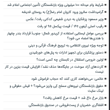
شرایط وام عیدانه ۱۰۰ میلیونی ویژه بازنشستگان تأمین اجتماعی اعلام شد
گرامیداشت سالروز ورود کاروان امام رضا(ع) به روستای فدیشه
وزیر مسعود پزشکیان به دیدن شفیعی کدکنی رفت/ عکس
رقیب اصلی آیفون ۱۶e / قیمت پیکسل ۹a لو رفت
بررسی عوامل ایستایی استفاده از کریدور شمال- جنوب| قرارداد بندر چابهار
با هندی‌ها امضاء می شود؟
توجه ویژه نیروی انتظامی به ترویج فرهنگ قرآنی و دینی
دستور پزشکیان برای تجهیز ادارات به پنل‌های خورشیدی
اولین خروجی استقلال در تابستان چه کسی است؟
کارت‌های آزاد سوخت در جایگاه‌ها حذف نشد/ افزایش قیمت بنزین در کار
نیست
خاتمی: می‌خواهند کاری کنند که حجاب فراموش شود
حقوق بازنشستگان نیرو‌های مسلح کِی واریز می‌شود؟ + فیش حقوقی و
لینک سایت
بازار مرغ داغ شد + قیمت مرغ کاهش یافت؟
افشاگری خضریان از پست‌فروشی در صندوق بازنشستگی