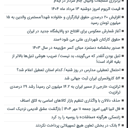
برگزاری مسابقات والیبال جام سردار در ایلام
قیمت اتریوم امروز دوشنبه ۱۳ مرداد ماه ۱۴۰۴
افزایش ۲۰ درصدی حقوق ایثارگران و خانواده شهدا/مستمری والدین به ۱۵
میلیون تومان رسید
آغاز شمارش معکوس برای افتتاح دو پالایشگاه جدید در ایران
حقوق کارکنان شهرداری علنی می شود+سند
صدور بخشنامه دستمزد مبنای کسر حق‏‌بیمه در سال ۱۴۰۳
تنبل بودن آنقدر که می‌گویند، بد نیست/ ضریب هوشی تنبل‌ها بالاتر از
بقیه افراد است!
احتمال تعطیلی مدارس در روز شنبه/ کدام استان تعطیل اعلام شد؟
۵۴ کاروانسرای ایران ثبت جهانی شد
ترانزیت خارجی از مسیر ایران به ۱۴.۲ میلیون تن رسید| رشد ۲۹ درصدی
ترانزیت
حذف دلالان با واگذاری تنظیم بازار کالاهای اساسی به اتاق اصناف
فال انبیا الهی امروز جمعه ۱۱ مهر ۱۴۰۴ | بازگشت عشق قدیمی نزدیک است
زلنسکی هرگونه «مماشات» با روسیه را رد کرد
۴ بانک در بخش تعاون هیچ تسهیلاتی پرداخت نکردند