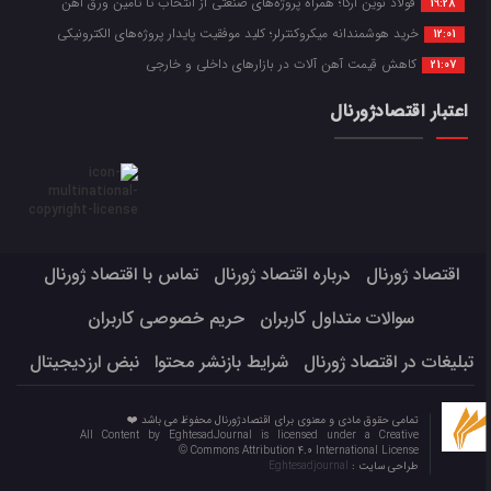
فولاد نوین آرکا؛ همراه پروژه‌های صنعتی از انتخاب تا تأمین ورق آهن
19:28
خرید هوشمندانه میکروکنترلر؛ کلید موفقیت پایدار پروژه‌های الکترونیکی
12:01
کاهش قیمت آهن آلات در بازارهای داخلی و خارجی
21:07
اعتبار اقتصادژورنال
اقتصاد ژورنال
درباره اقتصاد ژورنال
تماس با اقتصاد ژورنال
سوالات متداول کاربران
حریم خصوصی کاربران
تبلیغات در اقتصاد ژورنال
شرایط بازنشر محتوا
نبض ارزدیجیتال
تمامی حقوق مادی و معنوی برای اقتصادژورنال محفوظ می باشد ❤️
All Content by EghtesadJournal is licensed under a Creative
Commons Attribution 4.0 International License ©️
طراحی سایت :
Eghtesadjournal