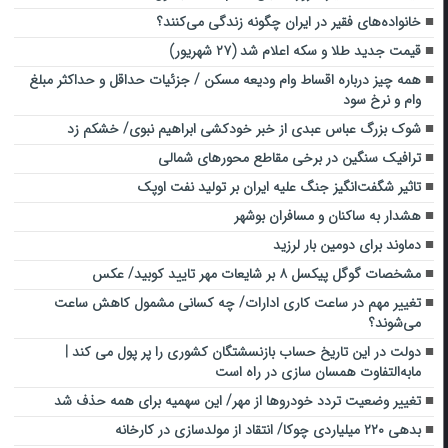
خانواده‌های فقیر در ایران چگونه زندگی می‌کنند؟
قیمت جدید طلا و سکه اعلام شد (۲۷ شهریور)
همه چیز درباره اقساط وام ودیعه مسکن / جزئیات حداقل و حداکثر مبلغ
وام و نرخ سود
شوک بزرگ عباس عبدی از خبر خودکشی ابراهیم نبوی/ خشکم زد
ترافیک سنگین در برخی مقاطع محورهای شمالی
تاثیر شگفت‌انگیز جنگ علیه ایران بر تولید نفت اوپک
هشدار به ساکنان و مسافران بوشهر
دماوند برای دومین بار لرزید
مشخصات گوگل پیکسل ۸ بر شایعات مهر تایید کوبید/ عکس
تغییر مهم در ساعت کاری ادارات/ چه کسانی مشمول کاهش ساعت
می‌شوند؟
دولت در این تاریخ حساب بازنسشتگان کشوری را پر پول می کند |
مابه‌التفاوت همسان سازی در راه است
تغییر وضعیت تردد خودروها از مهر/ این سهمیه برای همه حذف شد
بدهی ۲۲۰ میلیاردی چوکا‌/ انتقاد از مولدسازی در کارخانه