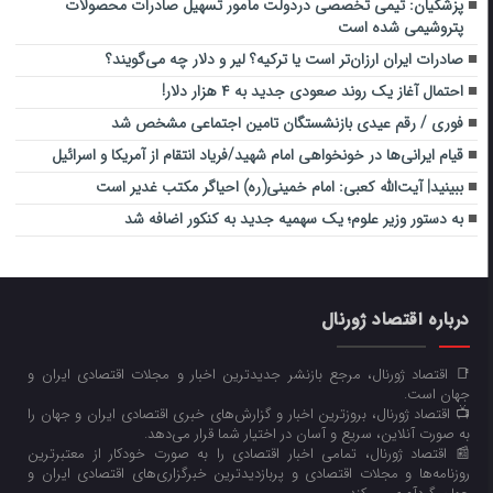
پزشکیان: تیمی تخصصی دردولت مأمور تسهیل صادرات محصولات
پتروشیمی شده است
صادرات ایران ارزان‌تر است یا ترکیه؟ لیر و دلار چه می‌گویند؟
احتمال آغاز یک روند صعودی جدید به ۴ هزار دلار!
فوری / رقم عیدی بازنشستگان تامین اجتماعی مشخص شد
قیام ایرانی‌ها در خونخواهی امام شهید/فریاد انتقام از آمریکا و اسرائیل
ببینید| آیت‌الله کعبی: امام خمینی(ره) احیاگر مکتب غدیر است
به دستور وزیر علوم؛ یک سهمیه جدید به کنکور اضافه شد
درباره اقتصاد ژورنال
📑 اقتصاد ژورنال، مرجع بازنشر جدیدترین اخبار و مجلات اقتصادی ایران و
جهان است.
📺 اقتصاد ژورنال، بروزترین اخبار و گزارش‌های خبری اقتصادی ایران و جهان را
به صورت آنلاین، سریع و آسان در اختیار شما قرار می‌‌دهد.
📰 اقتصاد ژورنال، تمامی اخبار اقتصادی را به صورت خودکار از معتبرترین
روزنامه‌ها و مجلات اقتصادی و پربازدیدترین خبرگزاری‌های اقتصادی ایران و