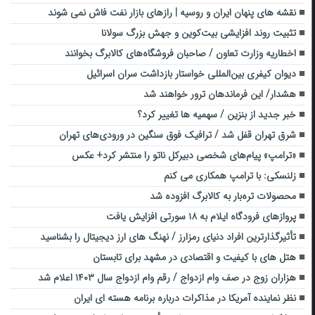
نقشه های پنهان ایران و روسیه | رازهای بازار نفت فاش نمی‌ شوند
تثبیت روند افزایشی بیت‌کوین و جهش بزرگ سولانا
اخطاریه وزارت تعاون / صاحبان فروشگاه‌های کالابرگ بخوانند
دیوان کیفری بین‌المللی خواستار بازداشت سران اسرائیل
هشدار/ این فرماندهان ترور خواهند شد
خبر جدید از بنزین / سهمیه ها تغییر کرد؟
شرق تهران قفل شد / ترافیک فوق سنگین در ورودی‌های تهران
«ترامپ» پیام‌های شخصی دبیرکل ناتو را منتشر کرد+ عکس
زلنسکی: با ترامپ همکاری می کنم
محصولات تره‌بار به کالابرگ افزوده شد
پروازهای فرودگاه ایلام به ۱۸ سورتی افزایش یافت
تأثیرگذارترین افراد دنیای رمزارز / نهنگ های ارز دیجیتال را بشناسید
هتل های با کیفیت و اقتصادی در مشهد برای تابستان
هزاران زوج در صف وام ازدواج / رقم وام ازدواج سال ۱۴۰۳ اعلام شد
نظر نماینده آمریکا در مذاکرات درباره برنامه هسته ای ایران