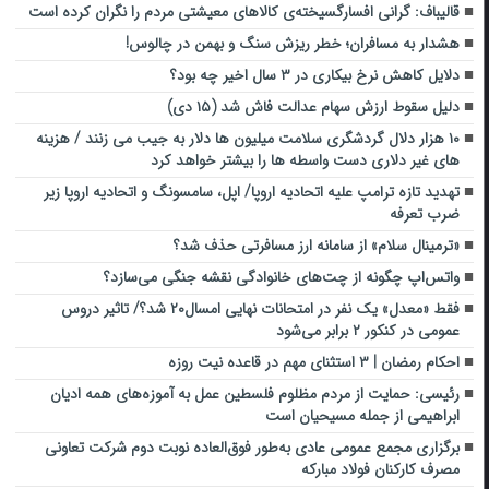
قالیباف: گرانی افسارگسیخته‌ی کالاهای معیشتی مردم را نگران کرده است
هشدار به مسافران؛ خطر ریزش سنگ و بهمن در چالوس!
دلایل کاهش نرخ بیکاری در ۳ سال اخیر چه بود؟
دلیل سقوط ارزش سهام عدالت فاش شد (۱۵ دی)
۱۰ هزار دلال گردشگری سلامت میلیون ها دلار به جیب می زنند / هزینه
های غیر دلاری دست واسطه ها را بیشتر خواهد کرد
تهدید تازه ترامپ علیه اتحادیه اروپا/ اپل، سامسونگ و اتحادیه اروپا زیر
ضرب تعرفه
«ترمینال سلام» از سامانه ارز مسافرتی حذف شد؟
واتس‌اپ چگونه از چت‌های خانوادگی نقشه جنگی می‌سازد؟
فقط «معدل» یک نفر در امتحانات نهایی امسال۲۰ شد؟/ تاثیر دروس
عمومی در کنکور ۲ برابر می‌شود
احکام رمضان | ۳ استثنای مهم در قاعده نیت روزه
رئیسی: حمایت از مردم مظلوم فلسطین عمل به آموزه‌های همه ادیان
ابراهیمی از جمله مسیحیان است
برگزاری مجمع عمومی عادی به‌طور فوق‌العاده نوبت دوم شرکت تعاونی
مصرف کارکنان فولاد مبارکه