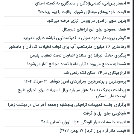
احضار پیروانی، کنعانی‌زادگان و ماندگاری به کمیته اخلاق
قیمت خودروهای مونتاژی شورای رقابت را بهم ریخت؟
بنزین سوپر از امروز در بورس انرژی عرضه می‌شود
هفته‌ صعودی برای این ارزهای دیجیتال
گوشی پرچمدار جدید سونی با قدرتمندترین تراشه دنیای اندروید
رهاسازی ۳۶ میلیون مترمکعب آب برای نجات نخیلات شادگان و ماهشهر
پیگیری حادثه تیراندازی سنندج/ضاربان تحت تعقیب پلیس
شستا به مجمع می‌رود / آبان ماه با تعدد مجامع آغاز می‌شود!
نرخ بیکاری در ۲۴ استان تک رقمی شد
پرسودترین و پرضررترین رمزارزهای امروز دوشنبه ۱۲ خرداد ۱۴۰۴
پرداخت نزدیک به ۸۰۰ هزار میلیارد ریال تسهیلات برای اجرای طرح
نهضت ملی مسکن
برگزاری جلسه تمهیدات ترافیکی پنجشنبه وجمعه آخر سال در بهشت زهرا
شیائومی جای اپل را گرفت
نتیجه جلسه اضطرار آلودگی هوا | تهران تعطیل شد؟
قیمت دلار آزاد پرواز کرد ( ۱۷ بهمن ۱۴۰۳)