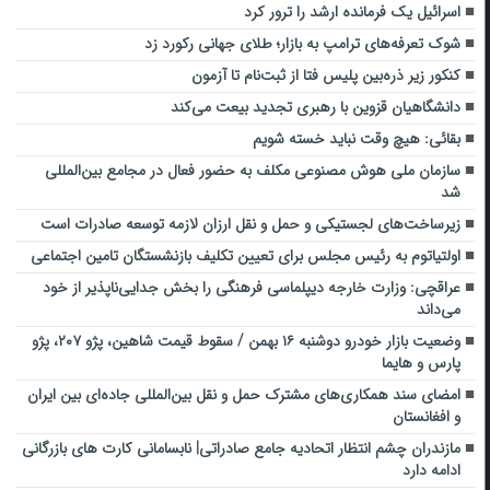
اسرائیل یک فرمانده ارشد را ترور کرد
شوک تعرفه‌های ترامپ به بازار؛ طلای جهانی رکورد زد
کنکور زیر ذره‌بین پلیس فتا از ثبت‌نام تا آزمون
دانشگاهیان قزوین با رهبری تجدید بیعت می‌کند
بقائی: هیچ وقت نباید خسته شویم
سازمان ملی هوش مصنوعی مکلف به حضور فعال در مجامع بین‌المللی
شد
زیرساخت‌های لجستیکی و حمل‌ و نقل ارزان لازمه توسعه صادرات است
اولتیاتوم به رئيس مجلس برای تعیین تكليف بازنشستگان تامين اجتماعي
عراقچی: وزارت خارجه دیپلماسی فرهنگی را بخش جدایی‌ناپذیر از خود
می‌داند
وضعیت بازار خودرو دوشنبه ۱۶ بهمن / سقوط قیمت شاهین، پژو ۲۰۷، پژو
پارس و هایما
امضای سند همکاری‌های مشترک حمل و نقل بین‌المللی جاده‌ای بین ایران
و افغانستان
مازندران چشم انتظار اتحادیه جامع صادراتی| نابسامانی کارت های بازرگانی
ادامه دارد