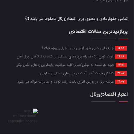
جهان گردآوری می‌کند.
تمامی حقوق مادی و معنوی برای اقتصادژورنال محفوظ می باشد 🥰
پربازدیدترین مقالات اقتصادی
جابه‌جایی حریم شهر قزوین برای اجرای پروژه فولاد!
11:28
فولاد نوین آرکا؛ همراه پروژه‌های صنعتی از انتخاب تا تأمین ورق آهن
19:28
خرید هوشمندانه میکروکنترلر؛ کلید موفقیت پایدار پروژه‌های الکترونیکی
12:01
کاهش قیمت آهن آلات در بازارهای داخلی و خارجی
21:07
عرضه برق در بورس انرژی باعث رشد تولید و صادرات فولاد می شود
21:07
اعتبار اقتصادژورنال