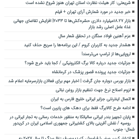
شریعتی: کار هیئت نظارت استان تهران هنوز شروع نشده است
خبر جدید در مورد شمارش آرای تهران + فیلم
بازار ۱۸.۲۷میلیارد دلاری حشره‌کش‌ها تا ۲۰۳۳| افزایش تقاضای جهانی
غذا؛ عامل اصلی رشد بازار
عزم آهنین فولاد سنگان در تحقق شعار سال
هشدار جدید به کاربران کروم / این برنامه‌ها را سریع حذف کنید
اروپایی‌ها از ترامپ می‌ترسند!
جزئیات جدید درباره کالا برگ الکترونیکی / کجا باید خرج شود؟
جزئیات جدید پرونده قصور پزشک در کرمانشاه
بازار بورس دوباره جان گرفت | اخبار مهم برای فعالان بازارسرمایه اعلام شد
لزوم اصلاح نرخ جهت تنظیم بازار روغن نباتی
اتصال اینترنتی جزایر ایرانی خلیج فارس به ایران
ادامه طرح کالابرگ فقط برای دهک های پایین است؟
پایان تجهیز بندر ایرانی سالیانکا به منظور خدمات رسانی به تجار ایرانی در
روسیه / نقش آفرینی بالای کشتیرانی جمهوری اسلامی ایران در کریدور
شمال- جنوب
انتشار کربن صفر را فراموش کنید؛ مصرف زغال‌سنگ تا سال ۲۰۲۷ به