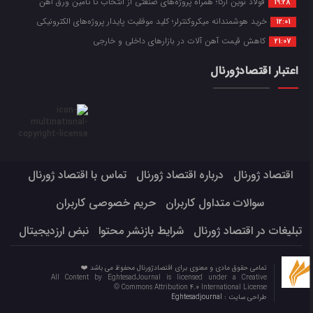
فولاد نوین آرکا؛ همراه پروژه‌های صنعتی از انتخاب تا تأمین ورق آهن
19:28
خرید هوشمندانه میکروکنترلر؛ کلید موفقیت پایدار پروژه‌های الکترونیکی
12:01
کاهش قیمت آهن آلات در بازارهای داخلی و خارجی
21:07
اعتبار اقتصادژورنال
اقتصاد ژورنال
درباره اقتصاد ژورنال
تماس با اقتصاد ژورنال
سوالات متداول کاربران
حریم خصوصی کاربران
تبلیغات در اقتصاد ژورنال
شرایط بازنشر محتوا
نبض ارزدیجیتال
تمامی حقوق مادی و معنوی برای اقتصادژورنال محفوظ می باشد ❤️
All Content by EghtesadJournal is licensed under a Creative
Commons Attribution 4.0 International License ©️
طراحی سایت :
Eghtesadjournal