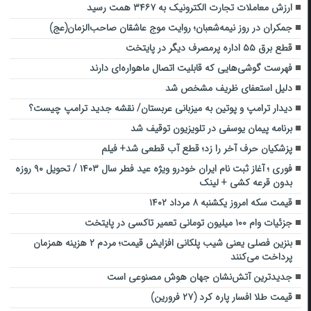
ارزش معاملات تجارت الکترونیک به ۳۴۶۷ همت رسید
جمکران در روز نیمه‌شعبان؛ روایت موج عاشقان صاحب‌الزمان(عج)
قطع برق ۵۵ اداره پرمصرف دیگر در پایتخت
فهرست گوشی‌هایی که قابلیت اتصال ماهواره‌ای دارند
دلیل استعفای ظریف مشخص شد
دیدار ترامپ و پوتین به میزبانی عربستان/ نقشه جدید ترامپ چیست؟
برنامه پیمان یوسفی در تلویزیون توقیف شد
پزشکیان حرف آخر را زد؛ قطع آب قطعی شد+ فیلم
فوری ؛ آغاز ثبت نام ایران خودرو ویژه عید فطر سال ۱۴۰۳ / تحویل ۹۰ روزه
بدون قرعه کشی + لینک
قیمت سکه امروز یکشنبه ۸ مرداد ۱۴۰۲
جزئیات وام ۱۰۰ میلیون تومانی تعمیر تاکسی در پایتخت
بنزین فصلی یعنی شیب پلکانی افزایش قیمت؛ مردم ۲ هزینه همزمان
پرداخت می‌کنند
جدیدترین آتش‌نشان جهان هوش مصنوعی است
قیمت طلا افسار پاره کرد (۲۷ فرورین)