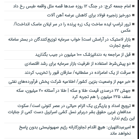
امام جمعه کرج: در جنگ ۱۲ روزه صد‌ها قصه مثل واقعه طبس رخ داد
دورخیز زنجیره فولاد برای کاهش عرضه آهن آلات
ترور ترامپ ایده ساخت یک زره پرنده را در سر ایلان ماسک انداخت!/
عکس
بازار لاستیک در آرامش است| خواب سرمایه توزیع‌کنندگان در بستر سامانه
جامع تجارت
قبل از مراجعه به دندانپزشک ۱۰۰ میلیون در جیب بگذارید
دو پیش‌شرط استفاده از ظرفیت‌ بازار سرمایه برای رشد اقتصادی
سرقت ‌از یک امامزاده در سلطانیه/ سارقان قبور را تخریب کردند
خبر مهم از وضعیت بنزین کشور/ اطلاعیه شرکت پخش فرآورده‌های نفتی
جهش ۲۲ درصدی قیمت طلا و سکه | طلا در آستانه ۲۰ میلیون، سکه
سقف ۲۲۵ میلیون را هم تجربه کرد
ترویج امداد و یاریگری یک الزام حیاتی در عصر کنونی است/ سکوت
مدافعان غربی حقوق بشر دربرابر نسل کشی اسراییل دست کمی از جنایات
این رژیم ندارد
امیرعبداللهیان: هیچ اقدام تجاوزکارانه رژیم صهیونیستی بدون پاسخ
نخواهد ماند