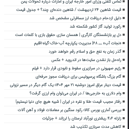
تماس تلفنی وزرای امور خارجه ایران و امارات درباره تحولات یمن
قیمت شاهین ۲۴ اردیبهشت / شاهین دنده‎‌ای چند؟ + جدول قیمت
دلیل ازدحام دریافت ارز مسافرتی مشخص شد
رکورد تولید گاز کشور شکسته شد
دل پر بازنشستگان کارگری | همسان سازی حقوق بازی با کلمات است
«نجات آب» ــ ۶۸| مدیریت یکپارچه آب-خاک-گیاه-اقلیم
گذر زمان به نفع حق و اسلام رقم خواهد خورد
راه‌حل باز نشدن سایت‌ها در اندروید + عکس
رژیم ‌صهیونی‌ در سرازیری سقوط و نابودی قرار دارد + فیلم
گام بزرگ باشگاه پرسپولیس برای دریافت مجوز حرفه‌ای
قیمت دینار عراق امروز دوشنبه ۲۱ مهر ۱۴۰۴؛ یک گام دیگر در مسیر نزولی
وام دلاری به خارجی‌ها / در ایران می‌توان وام ارزی گرفت؟
رفتار عجیب قیمت طلا و نقره در ایران | شبیه هیچ جای دنیا نیستیم!
بررسی آماری بورس کالا؛ رکود سنگین بر معاملات فولاد و آهن آلات
زلزله ۴٫۶ ریشتری نورآباد ‌لرستان را لرزاند + جزئیات
کاهش مدت سربازی تکذیب شد