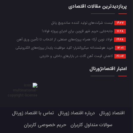
پربازدیدترین مقالات اقتصادی
لیست شرکت‌های تولید کننده ساندویچ پانل
19:27
جابه‌جایی حریم شهر قزوین برای اجرای پروژه فولاد!
11:28
فولاد نوین آرکا؛ همراه پروژه‌های صنعتی از انتخاب تا تأمین ورق آهن
19:28
خرید هوشمندانه میکروکنترلر؛ کلید موفقیت پایدار پروژه‌های الکترونیکی
12:01
کاهش قیمت آهن آلات در بازارهای داخلی و خارجی
21:07
اعتبار اقتصادژورنال
اقتصاد ژورنال
درباره اقتصاد ژورنال
تماس با اقتصاد ژورنال
سوالات متداول کاربران
حریم خصوصی کاربران