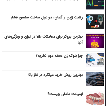
رقابت ژاپن و آلمان، دو غول ساخت سنسور فشار
بهترین بروکر برای معاملات طلا در ایران و ویژگی‌های
آنها
چرا بلوک زن دسته دوم نخریم؟
بهترین روش خرید میلگرد در تناژ بالا
ایمپلنت دندان چیست؟