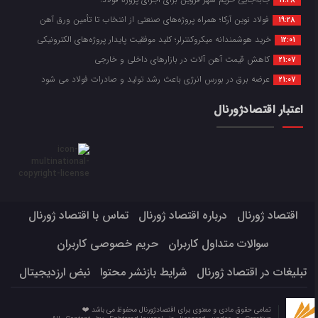
11:28
فولاد نوین آرکا؛ همراه پروژه‌های صنعتی از انتخاب تا تأمین ورق آهن
19:28
خرید هوشمندانه میکروکنترلر؛ کلید موفقیت پایدار پروژه‌های الکترونیکی
12:01
کاهش قیمت آهن آلات در بازارهای داخلی و خارجی
21:07
عرضه برق در بورس انرژی باعث رشد تولید و صادرات فولاد می شود
21:07
اعتبار اقتصادژورنال
اقتصاد ژورنال
درباره اقتصاد ژورنال
تماس با اقتصاد ژورنال
سوالات متداول کاربران
حریم خصوصی کاربران
تبلیغات در اقتصاد ژورنال
شرایط بازنشر محتوا
نبض ارزدیجیتال
تمامی حقوق مادی و معنوی برای اقتصادژورنال محفوظ می باشد ❤️