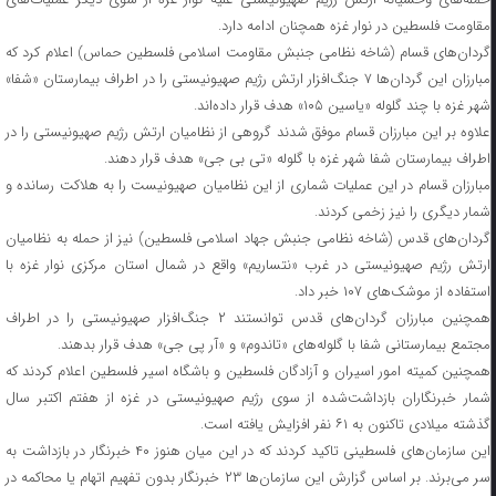
مقاومت فلسطین در نوار غزه همچنان ادامه دارد.
گردان‌های قسام (شاخه نظامی جنبش مقاومت اسلامی فلسطین حماس) اعلام کرد که
مبارزان این گردان‌ها ۷ جنگ‌افزار ارتش رژیم صهیونیستی را در اطراف بیمارستان «شفا»
شهر غزه با چند گلوله «یاسین ۱۰۵» هدف قرار داده‌اند.
علاوه بر این مبارزان قسام موفق شدند گروهی از نظامیان ارتش رژیم صهیونیستی را در
اطراف بیمارستان شفا شهر غزه با گلوله «تی بی جی» هدف قرار دهند.
مبارزان قسام در این عملیات شماری از این نظامیان صهیونیست را به هلاکت رسانده و
شمار دیگری را نیز زخمی کردند.
گردان‌های قدس (شاخه نظامی جنبش جهاد اسلامی فلسطین) نیز از حمله به نظامیان
ارتش رژیم صهیونیستی در غرب «نتساریم» واقع در شمال استان مرکزی نوار غزه با
استفاده از موشک‌های ۱۰۷ خبر داد.
همچنین مبارزان گردان‌های قدس توانستند ۲ جنگ‌افزار صهیونیستی را در اطراف
مجتمع بیمارستانی شفا با گلوله‌های «تاندوم» و «آر پی جی» هدف قرار بدهند.
همچنین کمیته امور اسیران و آزادگان فلسطین و باشگاه اسیر فلسطین اعلام کردند که
شمار خبرنگاران بازداشت‌شده از سوی رژیم صهیونیستی در غزه از هفتم اکتبر سال
گذشته میلادی تاکنون به ۶۱ نفر افزایش یافته است.
این سازمان‌های فلسطینی تاکید کردند که در این میان هنوز ۴۰ خبرنگار در بازداشت به
سر می‌برند. بر اساس گزارش این سازمان‌ها ۲۳ خبرنگار بدون تفهیم اتهام یا محاکمه در