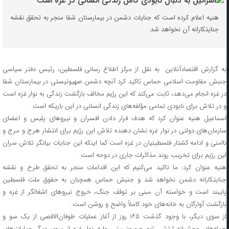
هنیه اعلام کرده است که جنایات دشمن در بیمارستان شفا منجر به تحقق نقشه
جنایتکارانه آن نخواهد شد.
به گزارش اقتصادآنلاین به نقل از مرکز اطلاع رسانی فلسطین، رئیس دفتر سیاسی
جنبش مقاومت اسلامی حماس تاکید کرد آنچه دشمن صهیونیستی در بیمارستان شفا
در غزه انجام می‌دهد، ثابت می‌کند که این رژیم مخالف بازگشت زندگی به نوار غزه است
و در تلاش برای نابودی تمامی مؤلفه‌های زندگی انسانی در این باریکه است.
اسماعیل هنیه عنوان کرد که هدف قرار دادن افسران و نیروهای پلیس و اعضای
سازمان‌های دولتی در نوار غزه نشان دهنده تلاش این رژیم برای انتشار هرج و مرج و
ناامنی و ادامه کشتار فلسطینیان در غزه است کما اینکه این جنایات بیانگر تلاش سران
این رژیم برای تخریب روند مذاکرات جاری در دوحه است.
هنیه عنوان کرد: ما تاکید می‌کنیم که این اقدامات منجر به تحقق طرح و نقشه
جنایتکارانه دشمن نخواهد شد و جنبش حماس همچنان به حقوق ملت فلسطین
پایبند است و خواسته آن مبنی بر توقف جنگ، خروج نیروهای اشغالگر از غزه و
بازگشت آوارگان به خانه‌های خود کاملاً واضح و روشن است.
از سوی دیگر، با وجود گذشت ۱۶۵ روز از آغاز عملیات طوفان‌الاقصی از یک سو و
حمله‌های وحشیانه ارتش رژیم صهیونیستی علیه نوار غزه از سوی دیگر عملیات‌های