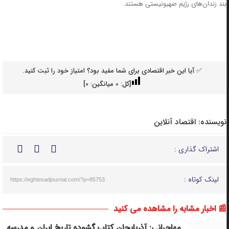
بند زندان‌های رژیم صهیونیستی هستند.
✅ آیا این خبر اقتصادی برای شما مفید بود؟ امتیاز خود را ثبت کنید.
[کل:
0
میانگین:
0
]
نویسنده:
اقتصاد آنلاین
اشتراک گذاری :
لینک کوتاه :
https://eghtesadjournal.com/?p=85753
📰 اخبار مشابه را مشاهده می کنید
مهاجرانی: آذربایجان کتاب گشوده تاریخ ایران و مدرسه