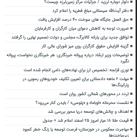
دلوار دوباره لرزید / جزئیات مرکز زمین‌لرزه چیست؟
دفتر آیت‌الله سیستانی مبلغ فطریه را اعلام کرد
حق العمل جایگاه های سوخت ۴۰ درصد افزایش یافت
ضرورت توجه به کاهش دعوای میان کارگران و کارفرمایان
توافق جدید برای یارانه کالابرگ؛ مجلس و دولت تصمیم نهایی را گرفتند
گزینه افزایش حقوق کارگران روی میز شورای عالی کار
توضیحات وزیر ارشاد درباره پروانه خبرنگاری: هر خبرنگاری نخواست، پروانه
نگیرد
نوری قزلجه: تخصیص ارز برای نهاده‌های دامی انجام شده است
مهلت ۲ ماهه دادستانی برای تعیین تکلیف خودرو‌های رسوبی در
پارکینگ‌ها
تردد در محورهای شمالی کشور روان است
نشست محرمانه «اوباما» و «پلوسی» / بایدن کنار می‌رود؟
اهداف و چالش‌های توسعه دریا محور بررسی شد
قیمت طلا ۱۸ عیار امروز ۲۵ اسفند اعلام شد + جدول
مهاجرت معکوس در خوزستان؛ فرصت توسعه یا زنگ خطر کمبود
زیرساخت‌ها