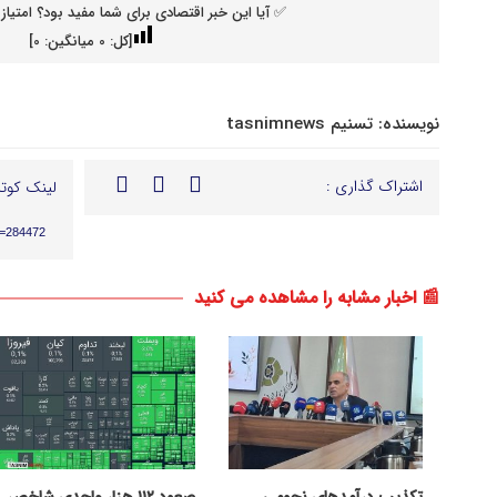
✅ آیا این خبر اقتصادی برای شما مفید بود؟ امتیاز 
[کل:
0
میانگین:
0
]
نویسنده:
تسنیم tasnimnews
اشتراک گذاری :
لینک کوتا
p=284472
📰 اخبار مشابه را مشاهده می کنید