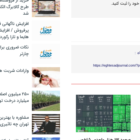
خرید از فروشگاه‌
خود را ثبت کنید.
طرح کالابرگ الک
شد
افزایش ناگهانی
پرفروش / افزایش
هایما و تارا رکورد
نکات ضروری برا
ه :
چارتر
https://eghtesadjournal.com/?
وارادات شربت 
۲۵۰ میلیون اص
میلیارد درخت تو
مشاوره با بهتری
تهران چه تاثیری 