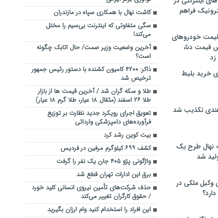
های اینترنتی در
ترونیک فراهم
کاشت نهال با همکاری سپاه در مازندران
سگی متفاوتی که اینترنت بی‌سیم را مختل
می‌کند!
 قیمت خودروهای
 قیمت دنا،
آخرین وضعیت وزیر صمت/ حال اتابک چگونه
است؟
 زد
ذاکر: ۴۲۰۰ کامیون کشنده با دستور رئیس‌ جمهور
ی خرید بلیط
ترخیص شد‌
طلا و سکه گران شد / آخرین قیمت ها از بازار
طلا ۲۶ اسفند (مثقال ۱۸ عیار، طلا گرم ۱۸ عیار)
هندی تکذیب شد
تعویق اجرای رویکرد جدید نظارت بر توزیع
فرآورده‌های دامپزشکی وارداتی
بیت کوین رشد کرد
له نهال طرح یک
کشف ۶۹۹ کیلوگرم مرفین در فردیس
لید شد
واژگونی پژو ۴۰۵ جان یک نفر را گرفت
برق این ادارات تهران قطع شد
ن وکیل ملکی در
حذف شرکت‌های تأمین نیروی انسانی کلید خورد
دارد؟
/ حقوق کارگران تغییر می‌کند
این افراد را استخدام کنید وام ارزان بگیرید