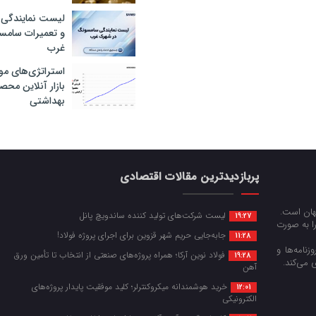
لیست نمایندگی 
و تعمیرات سام
غرب
استراتژی‌های مو
بازار آنلاین محص
بهداشتی
پربازدیدترین مقالات اقتصادی
جهان است.
لیست شرکت‌های تولید کننده ساندویچ پانل
19:27
را به صورت
جابه‌جایی حریم شهر قزوین برای اجرای پروژه فولاد!
11:28
زنامه‌ها و
فولاد نوین آرکا؛ همراه پروژه‌های صنعتی از انتخاب تا تأمین ورق
19:28
 می‌کند.
آهن
خرید هوشمندانه میکروکنترلر؛ کلید موفقیت پایدار پروژه‌های
12:01
الکترونیکی