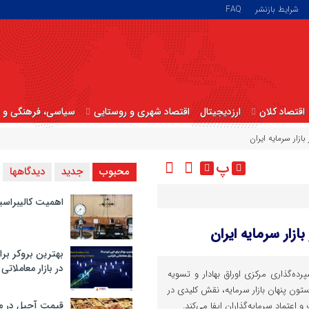
شرایط بازنشر
FAQ
اقتصاد کلان
ارزدیجیتال
اقتصاد شهری و روستایی
سیاسی، فرهنگی و ا
ازار سرمایه ایران
پ
محبوب
جدید
دیدگاهها
اهمیت کالیبراسی
زار سرمایه ایران
بهترین بروکر برا
در بازار معاملاتی
‌گذاری مرکزی اوراق بهادار و تسویه
ستون پنهان بازار سرمایه، نقش کلیدی در
قیمت آجیل در م
 اعتماد سرمایه‌گذاران ایفا می‌کند.