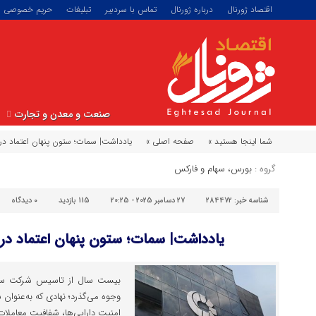
اقتصاد ژورنال
درباره ژورنال
تماس با سردبیر
تبلیغات
حریم خصوصی
صنعت و معدن و تجارت
شما اینجا هستید »
صفحه اصلی »
یادداشت| سمات؛ ستون پنهان اعتماد در ب
گروه :
بورس، سهام و فارکس
شناسه خبر:
284472
27 دسامبر 2025 - 20:25
115 بازدید
۰
دیدگاه
یادداشت| سمات؛ ستون پنهان اعتماد در با
بیست سال از تاسیس شرکت سپرده
وجوه می‌گذرد؛ نهادی که به‌عنوان 
امنیت دارایی‌ها، شفافیت معاملات و