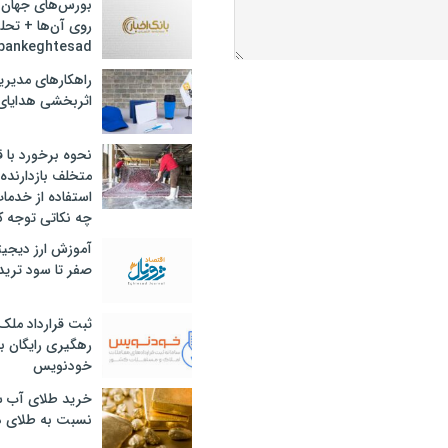
بورس‌های جهان 
روی آن‌ها + تحل
bankeghtesad
راهکارهای مدیری
اثربخشی هدایای 
نحوه برخورد با ق
متخلف بازدارنده
استفاده از خدما
چه نکاتی توجه ک
آموزش ارز دیجیت
صفر تا سود ترید 
ثبت قرارداد ملک
رهگیری رایگان با
خودنویس
خرید طلای آب ش
نسبت به طلای د