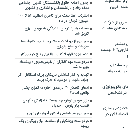
ن از نگاه سایت
جدول اضافه حقوق‌ بازنشستگان تامین اجتماعی
صاد آفرین
بانک رفاه و بازنشستگان و لشکری و کشوری
اینترنت استارلینک برای کاربران ایرانی: ۵۶ تا ۱۶۰
میلیون تومان در ماه
سرور از شرکت
 شتابان هاست
۵۰۰۰ میلیارد تومان نقدینگی به بورس انرژی
تزریق شد
خبر مهم از پرداخت مستمری به این خانواده‌ها +
ی بیشتر
جزییات و مبلغ واریزی
خارجی؟ + لیست
عدم وجود قرارداد کتبی؛ واقعیتی تلخ در بازار کار
درخواست مهم کارگران از رئیس‌جمهور / پیشنهاد
م حسابداری
وزیر رد شد
ه و به صرفه
تهدید به کنار گذاشتن بازیکنان بزرگ استقلال: اگر
جرات دارند، با موسیمانه حرف بزنند
ای پاتوبیولوژی
ادعای کاهش ۳۰ درصدی اجاره در تهران چقدر
 در تشخیص
واقعی است؟
بازار خودرو دوباره بهم ریخت / افزایش ناگهانی
قیمت پژو پارس + جدول
خصوصی سازی
خبر مهم هواشناسی استان آذربایجان‌ غربی
تصاد کلان در
درخواست پزشکیان از رسانه‌ها برای پیگیری یک
پروژه