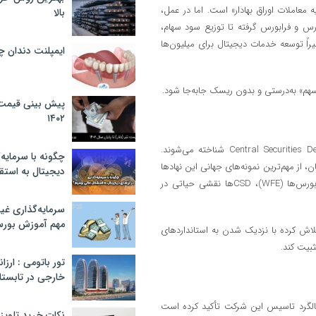
عاملات اوراق بهادار» است. اما در عمل،
بالا
س و فرابورس گرفته تا توزیع سود سهام،
اً توسعه خدمات دیجیتال برای میلیون‌ها
ایمپلنت دندان 
هم» به‌درستی و بدون ریسک جابه‌جا شود.
پیش بینی قیمت ت
۱۴۰۲
در بازارهای مالی جهان، نهادهایی مشابه سمات با عنوان Central Securities Depository (CSD) شناخته می‌شوند.
چگونه با سرمایه‌
 DTCC در آمریکا، Euroclear در اروپا و Clearstream در آلمان، از مهم‌ترین نمونه‌های جهانی این نهادها
دیجیتال به استق
هستند. طبق گزارش‌های بانک تسویه بین‌المللی (BIS) و فدراسیون جهانی بورس‌ها (WFE)، CSDها نقشی حیاتی در
سرمایه‌گذاری غ
مهم آموزش بور
ش کرده با نزدیک شدن به استانداردهای
ثبیت کند.
تور باتومی : ارزا
خارجی در تابستان ۰۲
الگرد تاسیس این شرکت تأکید کرده است
نکات خرید تلویزیون