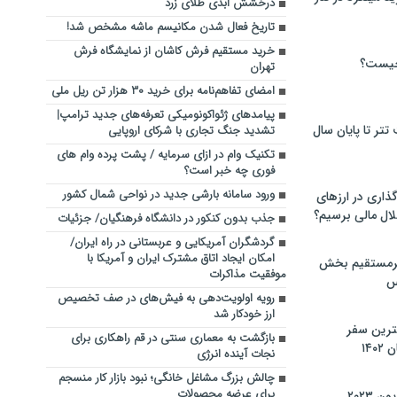
درخشش ابدی طلای زرد
تاریخ فعال شدن مکانیسم ماشه مشخص شد!
خرید مستقیم فرش کاشان از نمایشگاه فرش
چیست؟
تهران
امضای تفاهم‌نامه برای خرید ۳۰ هزار تن ریل ملی
پیامدهای ژئواکونومیکی تعرفه‌‎های جدید ترامپ|
تر تا پایان سال
تشدید جنگ تجاری با شرکای اروپایی
تکنیک وام در ازای سرمایه / پشت پرده وام های
فوری چه خبر است؟
ورود سامانه بارشی جدید در نواحی شمال کشور
گذاری در ارزهای
لال مالی برسیم؟
جذب بدون کنکور در دانشگاه فرهنگیان/ جزئیات
گردشگران آمریکایی و عربستانی در راه ایران/
امکان ایجاد اتاق مشترک ایران و آمریکا با
یرمستقیم بخش
موفقیت مذاکرات
س
رویه اولویت‌دهی به فیش‌های در صف تخصیص
ارز خودکار شد
نترین سفر
بازگشت به معماری سنتی در قم راهکاری برای
۱۴
نجات آینده انرژی
چالش بزرگ مشاغل خانگی؛ نبود بازار کار منسجم
برای عرضه محصولات
 ۲۰۲۳