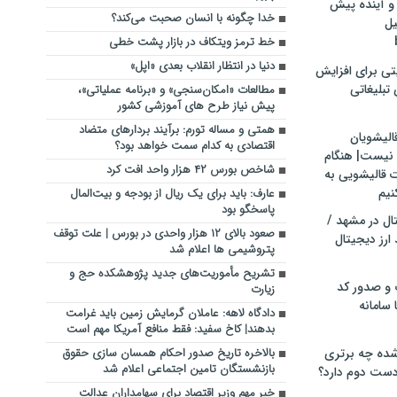
و آینده پیش
خدا چگونه با انسان صحبت می‌کند؟
یل
خط ترمز ویتکاف در بازار پشت خطی
دنیا در انتظار انقلاب بعدی «اپل»
تی برای افزایش
تبلیغاتی
مطالعات «امکان‌سنجی» و «برنامه عملیاتی»،
پیش نیاز طرح های آموزشی کشور
همتی و مساله تورم: برآیند بردارهای متضاد
الیشویان
اقتصادی به کدام سمت خواهد بود؟
 نیست| هنگام
شاخص بورس ۴۲ هزار واحد افت کرد
ت قالیشویی به
نیم
عارف: باید برای یک ریال از بودجه و بیت‌المال
پاسخگو بود
ال در مشهد /
صعود بالای ۱۲ هزار واحدی در بورس | علت توقف
ارز دیجیتال
پتروشیمی ها اعلام شد
تشریح‌ مأموریت‌های جدید پژوهشکده حج و
 و صدور کد
زیارت
 سامانه
دادگاه لاهه: عاملان گرمایش زمین باید غرامت
بدهند| کاخ سفید: فقط منافع آمریکا مهم است
ده چه برتری
بالاخره تاریخ صدور احکام همسان سازی حقوق
بازنشستگان تامین اجتماعی اعلام شد
ست دوم دارد؟
خبر مهم وزیر اقتصاد برای سهامداران عدالت