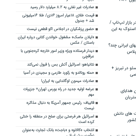
صادرات غیر نفتی به ۸.۲ میلیارد دلار رسید
قیمت طلای ۱۸عیار امروز ۱۶دی/ طلا ۱۶میلیونی
شد + جدول
بازار لپ‌تاپ /
استوک به این
حضور پزشکیان در اجلاس اکو قطعی نیست
«ایلان ماسک» مشغول خواندن کتابی درباره ایران
باستان / عکس
ماشین لباسشویی‎های ایرانی چند؟
دیدار فرستاده ویژه وزیر امور خارجه کره‌جنوبی با
 پلاس
عراقچی
نتانیاهو: اسرائیل آتش بس را قبول نمی‌کند
و در تبریز +
حمله رونالدو به رکورد طارمی و مجیدی در آسیا
صی
صادرات میمون اوگاندایی به ایران!
عرضه اولیه جدید در راه بورس تهران+ جزییات
ن هدایای
مهم
تریان
قالیباف: رئیس جمهور آمریکا به دنبال مذاکره
نیست
ت های دانش
اسرائیل هر فرصتی برای صلح در منطقه را خنثی
کشور
کرده است
انتخاب «کالانو» و «باجت» بانک تجارت به‌عنوان
نوآوری برتر ایرانی