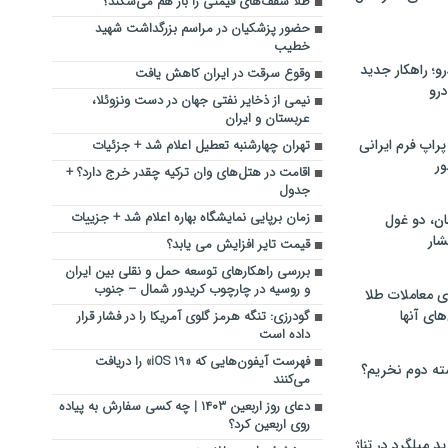
طلا سقف‌های قیمتی را باز هم می‌شکند؟
حضور پزشکیان در مراسم بزرگداشت شهید
خطیب
؛ راهکار جدید
وقوع سرقت در ایران کاهش یافت
رو
نیمی از ذخایر نفتی جهان در دست ونزوئلا،
عربستان و ایران
راپ فرم ایرانی
تهران چهارشنبه تعطیل اعلام شد + جزئیات
ور
اقامت در هتل‌های وان ترکیه چقدر خرج دارد؟ +
جدول
زمان برپایی نمایشگاه بهاره اعلام شد + جزییات
ان، دو غول
ار
قیمت تایر افزایش می یابد؟
بررسی راهکارهای توسعه حمل و نقلی بین ایران
و روسیه در چارچوب کریدور شمال – جنوب
ی معاملات طلا
های آنها
گودرزی: تنگه هرمز گلوی آمریکا را در فشار قرار
داده است
فهرست آیفون‌هایی که «iOS 19» را دریافت
ته دوم نخریم؟
می‌کنند
دعای روز اربعین ۱۴۰۳ | چه کسی سفارش به پیاده
روی اربعین کرد؟
 میلگرد در تناژ