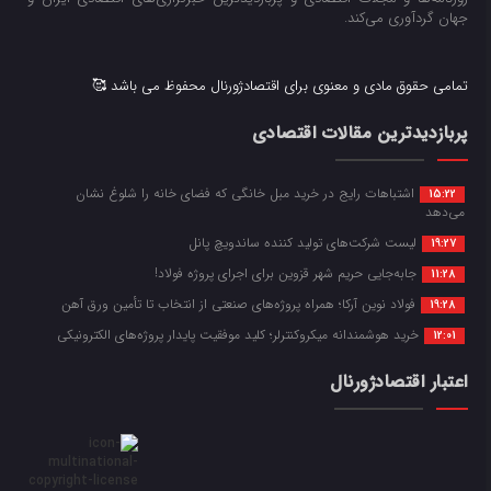
جهان گردآوری می‌کند.
تمامی حقوق مادی و معنوی برای اقتصادژورنال محفوظ می باشد 🥰
پربازدیدترین مقالات اقتصادی
اشتباهات رایج در خرید مبل خانگی که فضای خانه را شلوغ نشان
15:22
می‌دهد
لیست شرکت‌های تولید کننده ساندویچ پانل
19:27
جابه‌جایی حریم شهر قزوین برای اجرای پروژه فولاد!
11:28
فولاد نوین آرکا؛ همراه پروژه‌های صنعتی از انتخاب تا تأمین ورق آهن
19:28
خرید هوشمندانه میکروکنترلر؛ کلید موفقیت پایدار پروژه‌های الکترونیکی
12:01
اعتبار اقتصادژورنال