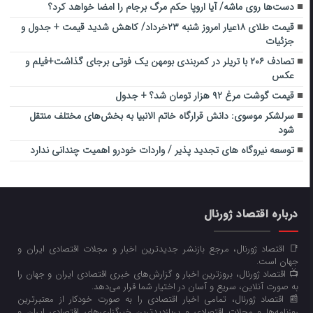
دست‌ها روی ماشه/ آیا اروپا حکم مرگ برجام را امضا خواهد کرد؟
قیمت طلای ۱۸عیار امروز شنبه ۲۳خرداد/ کاهش شدید قیمت + جدول و
جزئیات
تصادف ۲۰۶ با تریلر در کمربندی بومهن یک فوتی برجای گذاشت+فیلم و
عکس
قیمت گوشت مرغ ۹۲ هزار تومان شد؟ + جدول
سرلشکر موسوی: دانش قرارگاه خاتم الانبیا به بخش‌های مختلف منتقل
شود
توسعه نیروگاه های تجدید پذیر / واردات خودرو اهمیت چندانی ندارد
درباره اقتصاد ژورنال
📑 اقتصاد ژورنال، مرجع بازنشر جدیدترین اخبار و مجلات اقتصادی ایران و
جهان است.
📺 اقتصاد ژورنال، بروزترین اخبار و گزارش‌های خبری اقتصادی ایران و جهان را
به صورت آنلاین، سریع و آسان در اختیار شما قرار می‌‌دهد.
📰 اقتصاد ژورنال، تمامی اخبار اقتصادی را به صورت خودکار از معتبرترین
روزنامه‌ها و مجلات اقتصادی و پربازدیدترین خبرگزاری‌های اقتصادی ایران و