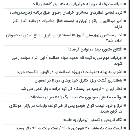
سرانه مصرف آب روزانه هر ایرانی به ۱۳۰ لیتر کاهش یافت
تردد تمامی قطارهای مسافری خراسان رضوی طبق برنامه زمان‌بندی‌شده
امیر عبداللهیان: باکو و تهران بر توسعه فعال مناسبات دوجانبه اتفاق نظر
دارند
اخبار مستمری بهزیستی امروز ۱۵ اسفند/زمان واریز و مبلغ عیدی مددجویان
اعلام شد؟
افتتاح متروی پرند در اولین فرصت!
جزئیات مهم درباره ثبت نام جدید سهام عدالت / این افراد سهامدار می
شوند
آشوب به بهانه «معیشت»/ پروژه ضدانقلاب در قزوین شکست خورد
راه‌اندازی گشت ویژه کنترل خودروهای دودزا در اصفهان
قطار تهران – ارومیه در ایستگاه گل تپه مراغه دچار نقص فنی شد
توقیف ۴۰ هزار خودروی متخلف| مرگ ۵۴۹ نفر در تصادفات
فراز و فرود قیمت انواع خودرو پس از خبر توقف واردات در بازار | مونتاژی
ها گران شدند
نگاه تاریخی و تمدنی ایرانیان به «آب»
قیمت نفت پنجشنبه ۲۷ فروردین ۱۴۰۵ / نفت برنت به ۹۴ دلار رسید