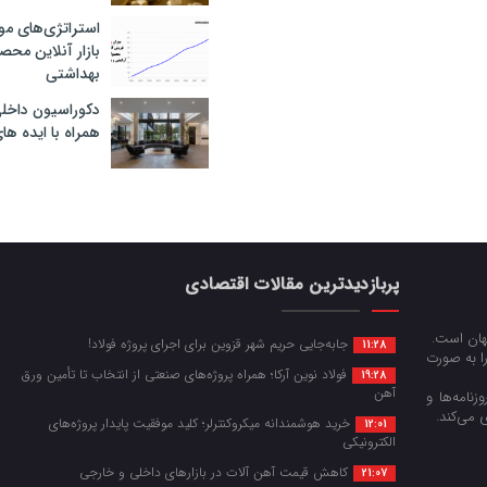
استراتژی‌های مو
بازار آنلاین محص
بهداشتی
دکوراسیون داخل
همراه با ایده ها
پربازدیدترین مقالات اقتصادی
جهان است.
جابه‌جایی حریم شهر قزوین برای اجرای پروژه فولاد!
11:28
را به صورت
فولاد نوین آرکا؛ همراه پروژه‌های صنعتی از انتخاب تا تأمین ورق
19:28
آهن
زنامه‌ها و
 می‌کند.
خرید هوشمندانه میکروکنترلر؛ کلید موفقیت پایدار پروژه‌های
12:01
الکترونیکی
کاهش قیمت آهن آلات در بازارهای داخلی و خارجی
21:07