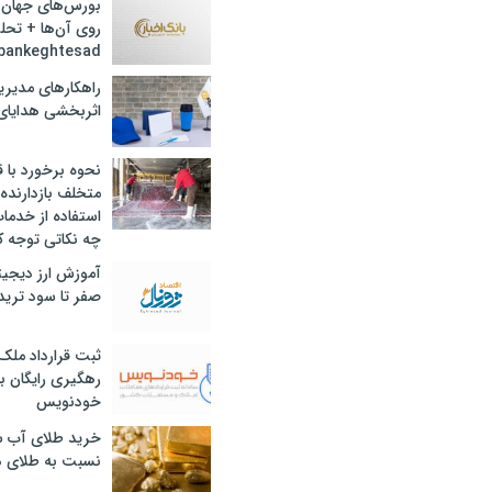
بورس‌های جهان 
روی آن‌ها + تحل
bankeghtesad
راهکارهای مدیری
اثربخشی هدایای 
نحوه برخورد با ق
متخلف بازدارنده
استفاده از خدما
چه نکاتی توجه ک
آموزش ارز دیجیت
صفر تا سود ترید 
ثبت قرارداد ملک
رهگیری رایگان با
خودنویس
خرید طلای آب ش
نسبت به طلای د