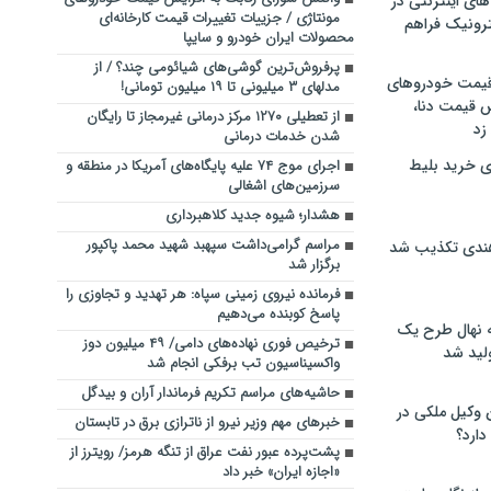
های اینترنتی در
مونتاژی / جزییات تغییرات قیمت کارخانه‌ای
ترونیک فراهم
محصولات ایران خودرو و سایپا
پرفروش‌ترین گوشی‌های شیائومی چند؟ / از
 قیمت خودروهای
مدل‎های ۳ میلیونی تا ۱۹ میلیون تومانی!
 قیمت دنا،
از تعطیلی ۱۲۷۰ مرکز درمانی غیرمجاز تا رایگان
 زد
شدن خدمات درمانی
ی خرید بلیط
اجرای موج ۷۴ علیه پایگاه‌های آمریکا در منطقه و
سرزمین‌های اشغالی
هشدار؛ شیوه جدید کلاهبرداری
مراسم گرامی‌داشت سپهبد شهید محمد پاکپور
هندی تکذیب شد
برگزار شد
فرمانده نیروی زمینی سپاه: ‌هر تهدید و تجاوزی را
پاسخ کوبنده‌‌ می‌دهیم
له نهال طرح یک
ترخیص فوری نهاده‌های دامی/ ۴۹ میلیون دوز
لید شد
واکسیناسیون تب برفکی انجام شد
حاشیه‌های مراسم تکریم فرماندار آران و بیدگل
ن وکیل ملکی در
خبرهای مهم وزیر نیرو از ناترازی برق در تابستان
دارد؟
پشت‌پرده عبور نفت عراق از تنگه هرمز/ رویترز از
«اجازه ایران» خبر داد