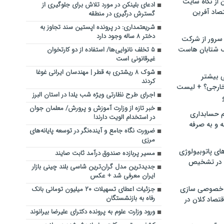
ن از نگاه سایت
ادعای بلینکن در مورد تلاش برای جلوگیری از
صاد آفرین
گسترش درگیری در منطقه
شریعتمداری: در پرونده اپستین سند تجاوز به
دختر ۸ ساله وجود دارد
سرور از شرکت
 شتابان هاست
۵ تخلف نانوایی‌ها/ استفاده از دو کارتخوان
غیرقانونی است
شوک ۸ ریشتری به قطر | مهندسان ایرانی غوغا
ی بیشتر
کردند
خارجی؟ + لیست
اجرای طرح نظارتی ویژه شب یلدا در استان البرز
خبر تازه از وزارت آموزش و پرورش/ معلمان جوان
م حسابداری
در استخدام الویت دارند!
ه و به صرفه
ضرورت نگاه جامع و آینده‌نگر در توسعه پایانه‌های
مرزی
ای پاتوبیولوژی
مسیر پربازده صندوق درآمد ثابت صایند
 در تشخیص
جدیدترین مدل گران‌ترین شاسی بلند چینی بازار
ایران معرفی شد + عکس
خصوصی سازی
جزئیات اعطای تسهیلات ۲۰ میلیون تومانی بانک
رفاه به بازنشستگان
تصاد کلان در
ورود وزارت علوم به پرونده دکترای علیرضا بیرانوند