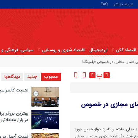
شرایط بازنشر
FAQ
اقتصاد کلان
ارزدیجیتال
اقتصاد شهری و روستایی
سیاسی، فرهنگی و ا
لی فضای مجازی در خصوص فیلترینگ!
پ
محبوب
جدید
دیدگاهها
اهمیت کالیبراسی
فضای مجازی در خصوص
بهترین بروکر برا
در بازار معاملاتی
صدای ملت» و نامزد دوازدهمین دوره
ع فیلترینگ اذیت کردن مردم و مختل
قیمت آجیل در م