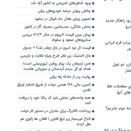
ورود شناورهای تفریحی به کشور آزاد شد
چالش پنهان عرضه خودروهای برقی
تصویر زیبای هلال ماه شوال در مشهد
؛ راهکار جدید
رو
بخش خانگی، صدرنشین مصرف گاز در کشور
پیش بینی قیمت اتریوم در سال ۲۰۲۶؛ بررسی
سناریوهای صعود و سقوط
راپ فرم ایرانی
قیمت ال نود امروز در بازار چقدر شد؟ + جدول
ور
بازار لاستیک‌ زیر نظر طرح ویژه نظارت و بازرسی
لحن اردوغان یک پیام روشن تروریستی است/
ان، دو غول
هدف او کل مردم کردستان و سوریانی هاست
ار
روایت پدر از حادثه پله برقی
تامین مالی ۱۴۸ همتی دولت از طریق انتشار اوراق
ی معاملات طلا
نقدی
های آنها
همه واحدهای صنفی باید کد یکتا خود را دریافت
کنند
ته دوم نخریم؟
پرداخت کالابرگ برای مادران در دستور کار دولت
اتباع غیرمجاز زیر تیغ قانون | افغان ها زانوی غم
بغل کردند
 میلگرد در تناژ