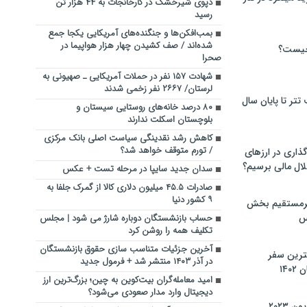
دپوی شیرخشک در کارخانجات به ۴۴ هزار تن
رسید
بمب‌افکن‌ها و جنگنده‌های آمریکایی یکجا جمع
شده‌اند / صف کشیدن چهار هزار هواپیما در
چیست؟
صحرا
شهادت ۱۵۷ نفر در حملات آمریکایی ـ صهیونی به
لرستان/ ۲۶۶۷ نفر زخمی شدند
تر تا پایان سال
۸۰ درصد خانه‌های روستایی سیستان و
بلوچستان اسکلت ندارند
کاهش رشد نقدینگی سیاست اصلی بانک مرکزی
/ تورم متوقف خواهد شد؟
گذاری در ارزهای
لال مالی برسیم؟
سدان جدید سایپا در مرحله تست + عکس
صادرات ۴۵.۵ میلیون دلاری کالا از گمرک جلفا به
۹ کشور دنیا
یرمستقیم بخش
س
حساب بازنشستگان دوباره شارژ می شود | مجلس
تکلیف همه را روشن کرد
آخرین جزئیات متناسب‌ سازی حقوق بازنشستگان
نترین سفر
در آذر ۱۴۰۳ منتشر شد + فرمول جدید
۱۴
امید معامله‌گران بیت‌کوین به چین؛ بزرگ‌ترین ارز
دیجیتال وارد مدار صعودی می‌شود؟
 ۲۰۲۳