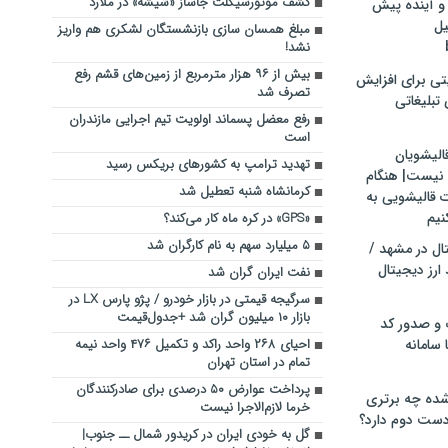
کشف موتورسیکلت جاساز «شیشه‌» در ملارد
و آینده پیش
یل
مبلغ همسان سازی بازنشستگان لشکری هم واریز
نشد!
بیش از ۹۶ هزار مترمربع از زمین‌های قشم رفع
تی برای افزایش
تصرف شد
تبلیغاتی
رفع معضل پسماند اولویت تیم اجرایی مازندران
است
الیشویان
تهدید ترامپ به کشورهای بریکس رسید
 نیست| هنگام
کرمانشاه شنبه تعطیل شد
ت قالیشویی به
نیم
«GPS» در کره ماه کار می‌کند؟
۵ میلیارد سهم به نام کارگران شد
ال در مشهد /
ارز دیجیتال
نفت ایران گران شد
سرگیجه قیمتی در بازار خودرو / پژو پارس LX در
بازار ۱۰ میلیون گران شد +‌جدول‌قیمت
 و صدور کد
 سامانه
احیای ۲۶۸ واحد راکد و تکمیل ۴۷۶ واحد نیمه
تمام در استان تهران
پرداخت عوارض ۵۰ درصدی برای صادرکنندگان
ده چه برتری
خرما لازم‌الاجرا نیست
ست دوم دارد؟
گل به خودی ایران در کریدور شمال ــ جنوب|