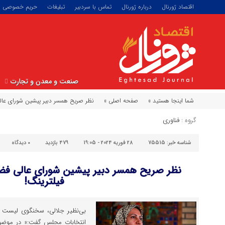
اقتصاد ژورنال
درباره ژورنال
تماس با سردبیر
تبلیغات
حریم خصوصی
صنعت و معدن و تجارت
شما اینجا هستید »
صفحه اصلی »
نظر صریح همسر دبیر پیشین شورای عا
گروه :
فناوری
شناسه خبر:
75515
28 فوریه 2024 - 19:05
479 بازدید
۰
دیدگاه
نظر صریح همسر دبیر پیشین شورای عالی 
فیلترینگ!
بی‌نظیر جلالی، سخنگوی لیست «
انتخابات مجلس گفت:« در موضو