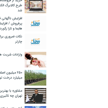
خرید از فروشگاه‌
طرح کالابرگ الک
شد
افزایش ناگهانی
پرفروش / افزایش
هایما و تارا رکورد
نکات ضروری برا
چارتر
وارادات شربت 
۲۵۰ میلیون اص
میلیارد درخت تو
مشاوره با بهتری
تهران چه تاثیری 