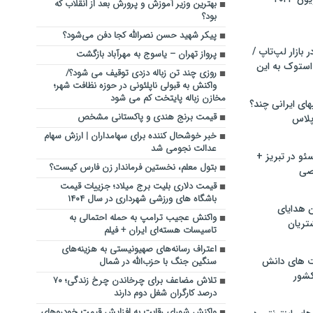
بهترین وزیر آموزش و پرورش بعد از انقلاب که
بود؟
پیکر شهید حسن نصرالله کجا دفن می‌شود؟
بازار لپ‌تاپ /
پرواز تهران – یاسوج به مهرآباد بازگشت
استوک به این
روزی چند تن زباله دزدی توقیف می شود؟/
واکنش به قبولی ناپلئونی در حوزه نظافت شهر؛
مخازن زباله پایتخت کم می شود
ماشین لباسشویی‎های ایرانی چند؟
قیمت برنج هندی و پاکستانی مشخص
 پلاس
خبر خوشحال کننده برای سهامداران | ارزش سهام
عدالت نجومی شد
و در تبریز +
بتول معلم، نخستین فرماندار زن فارس کیست؟
صی
قیمت دلاری بلیت برج میلاد؛ جزییات قیمت
باشگاه های ورزشی شهرداری در سال ۱۴۰۴
ن هدایای
واکنش عجیب ترامپ به حمله احتمالی به
تریان
تاسیسات هسته‌ای ایران + فیلم
اعتراف رسانه‌های صهیونیستی به هزینه‌های
ت های دانش
سنگین جنگ با حزب‌الله در شمال
کشور
تلاش مضاعف برای چرخاندن چرخ زندگی؛ ۷۰
درصد کارگران شغل دوم دارند
واکنش شورای رقابت به افزایش قیمت خودروهای