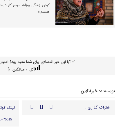
کردن زندگی روزانه مردم کار د
هستم.»
✅ آیا این خبر اقتصادی برای شما مفید بود؟ امتیاز 
[کل:
0
میانگین:
0
]
نویسنده:
خبرآنلاین
اشتراک گذاری :
لینک کوتا
?p=75515