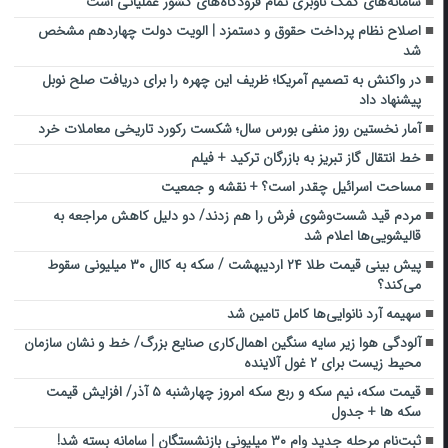
سامانه‌های کمک ناوبری تمام فرودگاه‌های کشور عملیاتی است
اصلاح نظام پرداخت حقوق و دستمزد | الویت دولت چهاردهم مشخص
شد
در واکنش به تصمیم آمریکا؛ ظریف این چهره را برای دریافت صلح نوبل
پیشنهاد داد
آمار نخستین روز منفی بورس سال؛ شکست رکورد تاریخی معاملات خرد
خط انتقال گاز تبریز به بازرگان ترکید + فیلم
مساحت اسرائیل چقدر است؟ + نقشه و جمعیت
مردم قید شست‌وشوی فرش را هم زدند/ دو دلیل کاهش مراجعه به
قالیشویی‌ها اعلام شد
پیش بینی قیمت طلا ۲۴ اردیبهشت / سکه به کاال ۳۰ میلیونی سقوط
می‌کند؟
سهیمه آرد نانوایی‌ها کامل تامین شد
آلودگی هوا زیر سایه سنگین اهمال‌کاری صنایع بزرگ/ خط و نشان سازمان
محیط زیست برای ۲ غول آلاینده
قیمت سکه، نیم سکه و ربع سکه امروز چهارشنبه ۵ آذر/ افزایش قیمت
سکه ها + جدول
ثبت‌نام مرحله جدید وام‌ ۳۰ میلیونی بازنشستگان | سامانه بسته شد!