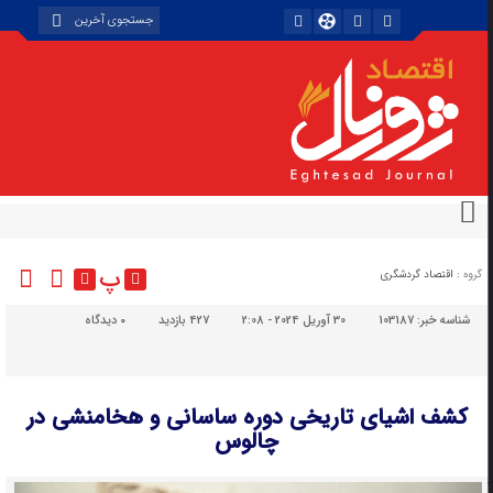
پ
گروه :
اقتصاد گردشگری
شناسه خبر:
103187
30 آوریل 2024 - 2:08
427 بازدید
۰
دیدگاه
کشف اشیای تاریخی دوره ساسانی و هخامنشی در
چالوس