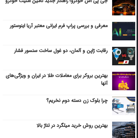
جی پی اس خودرو؛ راهکار جدید تامین امنیت خودرو
معرفی و بررسی پراپ فرم ایرانی معتبر آریا اینوستور
رقابت ژاپن و آلمان، دو غول ساخت سنسور فشار
بهترین بروکر برای معاملات طلا در ایران و ویژگی‌های
آنها
چرا بلوک زن دسته دوم نخریم؟
بهترین روش خرید میلگرد در تناژ بالا