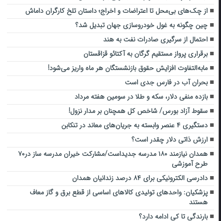
از چک‌های بی‌محل تا اعتراضات و اخراج؛ داستان تلخ کارگران داماش
چین چگونه به غول خودروسازی جهان تبدیل شد؟
احتمال از سرگیری صادرات نفت به هند
برقراری پرواز مستقیم گرگان به آکتائو قزاقستان
مابه‌التفاوت افزایش حقوق بازنشستگان هر ماه واریز می‌شود!
بحران آب در فارس جدی است
بازده منفی دلار، سکه و طلا در سومین هفته مرداد
سقوط آزاد بورس/ شاخص کل همچنان بر مدار نزول!
دستگیری ۴ عنصر وابسته به جریان‌های معاند در تنکابن
ارزش ذاتی دلار چقدر است؟
همدان نیازمند ۱۸۰ مدرسه جدیداست/مشارکت خیران مدرسه ساز در۷۰
طرح آموزشی
دادرسی الکترونیکی برای ۸۴ درصد ‌زندانیان همدان
پزشکیان: واحدهای تولیدی کالاهای اساسی از قطع برق و گاز معاف
هستند
بارندگی تا کی ادامه دارد؟