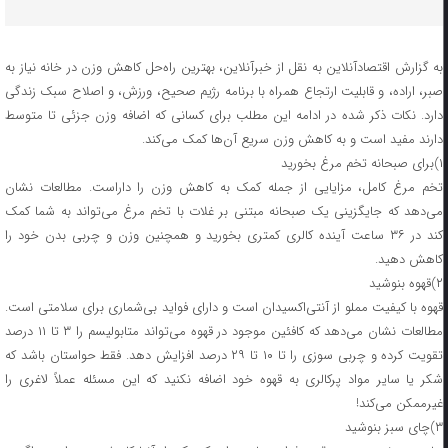
به گزارش اقتصادآنلاین به نقل از خبرآنلاین، بهترین راه‌حل کاهش وزن در خانه نیاز به
صبر، اراده، و قابلیت ارتجاع همراه با برنامه رژیم صحیح، ورزش، و اصلاح سبک زندگی
دارد. نکات ذکر شده در ادامه این مطلب برای کسانی که اضافه وزن جزئی تا متوسط
دارند مفید است و به کاهش وزن سریع آن‌ها کمک می‌کند.
۱)برای صبحانه تخم مرغ بخورید
تخم مرغ کامل، مزایایی از جمله کمک به کاهش وزن را داراست. مطالعات نشان
می‌دهد که جایگزینی یک صبحانه مبتنی بر غلات با تخم مرغ می‌تواند به شما کمک
کند در ۳۶ ساعت آینده کالری کمتری بخورید و همچنین وزن و چربی بدن خود را
کاهش دهید.
۲)قهوه بنوشید
قهوه با کیفیت مملو از آنتی‌اکسیدان است و دارای فواید بی‌شماری برای سلامتی است.
مطالعات نشان می‌دهد که کافئین موجود در قهوه می‌تواند متابولیسم را ۳ تا ۱۱ درصد
تقویت کرده و چربی سوزی را تا ۱۰ تا ۲۹ درصد افزایش دهد. فقط حواستان باشد که
شکر یا سایر مواد پرکالری به قهوه خود اضافه نکنید که این مسئله عملاً لاغری را
غیرممکن می‌کند!
۳)چای سبز بنوشید