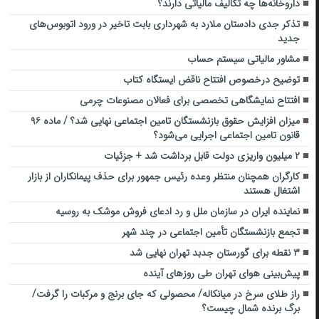
داروخانه‌ها چه تکالیف مالیاتی دارند؟
تذکر جدی دادستان ملارد به شهرداری بابت تاخیر در ورود اتوبوس‌های
جدید
مشاور مالیاتی سیستم حساب
توضیح درخصوص افتتاح ناقض ایستگاه کتاب
افتتاح نمایشگاهی تخصصی برای فعالان مصنوعات چرمی
میزان افزایش حقوق بازنشستگان تامین اجتماعی نهایی شد؟ / ماده ۹۶
قانون تامین اجتماعی اجرایی می‌شود؟
۲ میلیون واریزی دولت قابل برداشت شد + جزئیات
کارگران همچنان منتظر وعده رئیس جمهور برای حذف پیمانکاران از بازار
اشتغال هستند
نماینده ایران در سازمان ملل و رد ادعای فروش موشک به روسیه
تجمع بازنشستگان تأمین اجتماعی در چند شهر
۳ نقطه برای گورستان جدبد تهران نهایی شد
پیش‌بینی هوای تهران طی روزهای آینده
راز طلای سرخ در میانکاله/ محصولی که جای برنج و مرکبات را گرفت/
برگ برنده شمال چیست؟