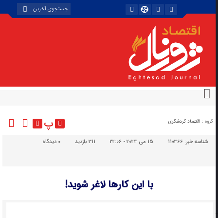
پ
گروه :
اقتصاد گردشگری
شناسه خبر:
110366
15 می 2024 - 22:06
311 بازدید
۰
دیدگاه
با این کارها لاغر شوید!