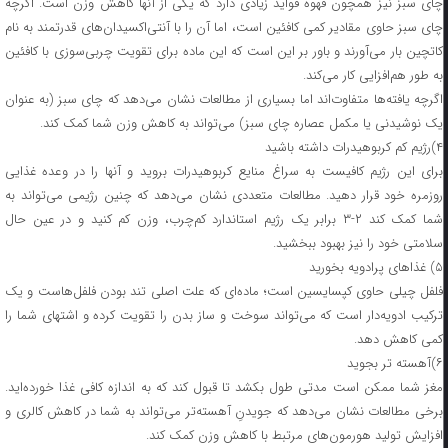
چای سبز نیز همچون قهوه فواید زیادی دارد که یکی از آنها کاهش وزن است. اگرچه
چای سبز حاوی مقادیر کمی کافئین است، اما آن را با آنتی‌اکسیدان‌های قدرتمند به نام
کاتچین بار می‌آورند و باور بر این است که این ماده برای تقویت چربی‌سوزی با کافئین
به طور هم‌افزایی کار می‌کند.
اگرچه یافته‌ها متفاوت‌اند اما بسیاری از مطالعات نشان می‌دهد که چای سبز (به عنوان
یک نوشیدنی یا مکمل عصاره چای سبز) می‌تواند به کاهش وزن شما کمک کند.
۴)رژیم کم کربوهیدرات داشته باشید
برای این رژیم کافیست به سراغ منایع کربوهیدرات بروید و آنها را در وعده غذایی
روزمره خود قرار دهید. مطالعات متعددی نشان می‌دهد که چنین رژیمی می‌تواند به
شما کمک کند ۲-۳ برابر یک رژیم استاندارد کم‌چرب، وزن کم کنید و در عین حال
سلامتی خود را نیز بهبود ببخشید.
۵) غذاهای پرادویه بخورید
فلفل‌ چیلی حاوی کپسایسین است؛ ماده‌ای که علت اصلی تند بودن فلفل‌هاست و یک
ترکیب ادویه‌دار است که می‌تواند سوخت و ساز بدن را تقویت کرده و اشتهای شما را
کمی کاهش دهد.
۶)آهسته تر بجوید
مغز شما ممکن است مدتی طول بکشد تا قبول کند که به اندازه کافی غذا خورده‌اید.
برخی مطالعات نشان می‌دهد که جویدنِ آهسته‌تر می‌تواند به شما در کاهش کالری و
افزایش تولید هورمون‌های مرتبط با کاهش وزن کمک کند.