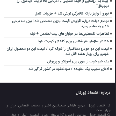
“بیت بد: رونمایی از لایف استایلی با آدرنالین بالا از یک دیناموی ارز
دیجیتال”
فوری | واریز یارانه کالابرگی نوبتی شد + جزییات کامل
موضع دولت درباره افزایش قیمت بنزین مشخص شد | بوی سه نرخی
شدن به مشام رسید
تظاهرات فلسطینی‌ها در خیابان‌های بیت‌المقدس + فیلم
هشدار سازمان هواشناسی برای کاهش کیفیت هوا
قیمت این دو خودرو متقاضیان را شوکه کرد / قیمت این دو محصول ایران
خودرو برای چهار هفته قفل شد
یک خبر خوب از سوی وزیر آموزش و پرورش
ادعای عجیب یک نماینده / سوءتغذیه در کشور فراگیر شد
درباره اقتصاد ژورنال
📑 اقتصاد ژورنال، مرجع بازنشر جدیدترین اخبار و مجلات اقتصادی ایران و
جهان است.
📺 اقتصاد ژورنال، بروزترین اخبار و گزارش‌های خبری اقتصادی ایران و جهان را