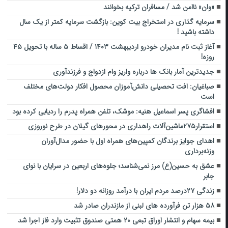
«وان» ناامن شد / مسافران ترکیه بخوانند
سرمایه گذاری در استخراج بیت کوین: بازگشت سرمایه کمتر از یک سال
داشته باشید !
آغاز ثبت نام مدیران خودرو اردیبهشت ۱۴۰۳ / اقساط ۵ ساله با تحویل ۴۵
روزه!
جدیدترین آمار بانک ها درباره واریز وام ازدواج و فرزندآوری
صباغیان: افت تحصیلی دانش‌آموزان محصول افکار دولت‌های مختلف
است
افشاگری پسر اسماعیل هنیه: موشک، تلفن همراه پدرم را ردیابی کرده بود
استقرار۲۷۵ماشین‌آلات راهداری در محورهای گیلان در طرح نوروزی
اهدای جوایز برندگان کمپین‌های همراه اول با حضور مدال‌آوران
وزنه‌برداری
عشق به حسین(ع) مرز نمی‌شناسد؛ جلوه‌های اربعین در سرایان با نوای
جابر
زندگی ۲۷درصد مردم ایران با درآمد روزانه دو دلار!
۵۸ هزار تن فرآورده های لبنی از مازندران صادر شد
بیمه سهام و انتشار اوراق تبعی ۲۰ همتی صندوق تثبیت وارد فاز اجرا شد