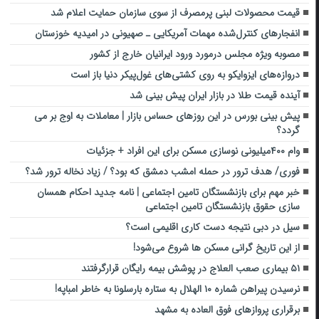
قیمت محصولات لبنی پرمصرف از سوی سازمان حمایت اعلام شد
انفجارهای کنترل‌شده مهمات آمریکایی ـ صهیونی در امیدیه خوزستان
مصوبه ویژه مجلس درمورد ورود ایرانیان خارج از کشور
دروازه‌های ایزوایکو به روی کشتی‌های غول‌پیکر دنیا باز است
آینده قیمت طلا در بازار ایران پیش بینی شد
پیش بینی بورس در این روزهای حساس بازار | معاملات به اوج بر می
گردد؟
وام ۴۰۰میلیونی نوسازی مسکن برای این افراد + جزئیات
فوری/ هدف ترور در حمله امشب دمشق که بود؟ / زیاد نخاله ترور شد؟
خبر مهم برای بازنشستگان تامین اجتماعی | نامه جدید احکام همسان
سازی حقوق بازنشستگان تامین اجتماعی
سیل در دبی نتیجه دست کاری اقلیمی است؟
از این تاریخ گرانی مسکن ها شروع می‌شود!
۵۱ بیماری صعب العلاج در پوشش بیمه رایگان قرارگرفتند
نرسیدن پیراهن شماره ۱۰ الهلال به ستاره بارسلونا به خاطر امباپه!
برقراری پروازهای فوق العاده به مشهد