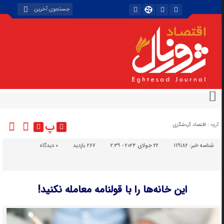
پ
گروه :
اقتصاد گردشگری
شناسه خبر:
119182
22 جولای 2024 - 2:39
266 بازدید
۰
دیدگاه
این خانه‌ها را با قولنامه معامله نکنید!