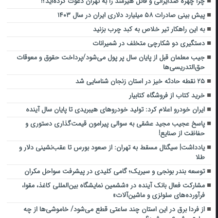
چرا چهره ضدایرانی و قاتل هیرمند را به تهران دعوت کرده‌اید؟!
پیش بینی صادرات ۵۸ میلیارد دلاری ایران در سال ۱۴۰۳
به این راهکار تیر خلاص به کبد چرب بزنید
دستگیری دو شکارچی متخلف در شمیرانات
جیب معلمان قبل از پایان سال پر پول می‌شود/پرداخت حقوق و معوقات
حق‌التدریسی‌ها
۲۵ نقطه حادثه خیز در استان زنجان شناسایی شد
خرید کتاب از فروشگاه کتابیار
ایران خودرو اعلام کرد: تولید خودروهای هیبریدی تا پایان سال آینده
پاسخ عجیب مجید عشقی به سوالی پیرامون قیمت‌گذاری دستوری و
حفاظت از صنایع!
یادداشت| سیگنال مسقط به تهران: از صعود بورس تا عقب‌نشینی دلار و
طلا
توسعه بندر بونجی و سیریک؛ گامی کلیدی در پیشرفت سواحل مکران
مشارکت فعال بانک آینده در «ششمین نمایشگاه بین‌المللی کاغذ، مقوا،
فرآورده‌های سلولزی و ماشین‌آلات»
از فردا برق در این استان چند ساعتی قطع می‌شود/ خاموشی‌ها از چه