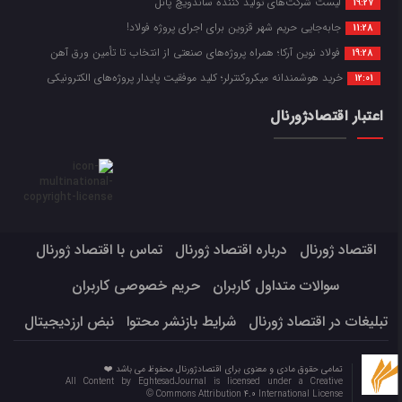
لیست شرکت‌های تولید کننده ساندویچ پانل
19:27
جابه‌جایی حریم شهر قزوین برای اجرای پروژه فولاد!
11:28
فولاد نوین آرکا؛ همراه پروژه‌های صنعتی از انتخاب تا تأمین ورق آهن
19:28
خرید هوشمندانه میکروکنترلر؛ کلید موفقیت پایدار پروژه‌های الکترونیکی
12:01
اعتبار اقتصادژورنال
اقتصاد ژورنال
درباره اقتصاد ژورنال
تماس با اقتصاد ژورنال
سوالات متداول کاربران
حریم خصوصی کاربران
تبلیغات در اقتصاد ژورنال
شرایط بازنشر محتوا
نبض ارزدیجیتال
تمامی حقوق مادی و معنوی برای اقتصادژورنال محفوظ می باشد ❤️
All Content by EghtesadJournal is licensed under a Creative
Commons Attribution 4.0 International License ©️