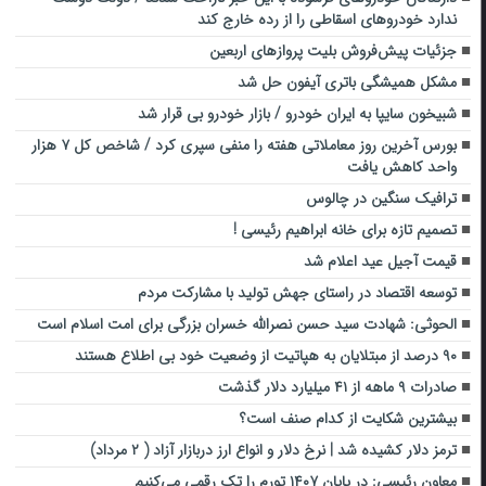
ندارد خودروهای اسقاطی را از رده خارج کند
جزئیات پیش‌فروش بلیت‌ پروازهای اربعین
مشکل همیشگی باتری آیفون حل شد
شبیخون سایپا به ایران خودرو / بازار خودرو بی قرار شد
بورس آخرین روز معاملاتی هفته را منفی سپری کرد / شاخص کل ۷ هزار
واحد کاهش یافت
ترافیک سنگین در چالوس
تصمیم تازه برای خانه ابراهیم رئیسی !
قیمت آجیل عید اعلام شد
توسعه اقتصاد در راستای جهش تولید با مشارکت مردم
الحوثی: شهادت سید حسن نصرالله خسران بزرگی برای امت اسلام است
۹۰ درصد از مبتلایان به هپاتیت از وضعیت خود بی اطلاع هستند
صادرات ۹ ماهه از ۴۱ میلیارد دلار گذشت
بیشترین شکایت از کدام صنف است؟
ترمز دلار کشیده شد | نرخ دلار و انواع ارز دربازار آزاد ( ۲ مرداد)
معاون رئیسی: در پایان ۱۴۰۷ تورم را تک رقمی می‌کنیم