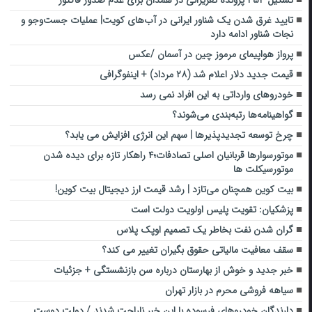
تشکیل ۴۵۴ پرونده تعزیرانی در همدان برای عدم صدور فاکتور
تایید غرق شدن یک شناور ایرانی در آب‌های کویت| عملیات جست‌وجو و
نجات شناور ادامه دارد
پرواز هواپیمای مرموز چین در آسمان /عکس
قیمت جدید دلار اعلام شد (۲۸ مرداد) + اینفوگرافی
خودروهای وارداتی به این افراد نمی رسد
گواهینامه‌ها رتبه‌بندی می‌شوند؟
چرخ توسعه تجدیدپذیرها | سهم این انرژی افزایش می یابد؟
موتورسوارها قربانیان اصلی تصادفات؛۴ راهکار تازه برای دیده شدن
موتورسیکلت ها
بیت کوین همچنان می‌تازد | رشد قیمت ارز دیجیتال بیت کوین!
پزشکیان: تقویت پلیس اولویت دولت است
گران شدن نفت بخاطر یک تصمیم اوپک پلاس
سقف معافیت مالیاتی حقوق‌ بگیران تغییر می کند؟
خبر جدید و خوش از بهارستان درباره سن بازنشستگی + جزئیات
سیاهه فروشی محرم در بازار تهران
دارندگان خودروهای فرسوده با این خبر ناراحت شدند / دولت دوست