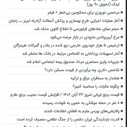
لینک (تحویل ۹۰ روز)
مرخصی نوروزی برای محکومین بی‌خطر + فیلم
آغاز عملیات اجرایی طرح بهسازی و روکش آسفالت آزادراه تبریز ــ زنجان
حجم ﻣﺒﻨﺎی ﻧﻤﺎدﻫﺎی ﻓﺮاﺑﻮرسی تا اطلاع ثانوی حذف شد
مرغ آرین‌پلاس به‌زودی در بازار عرضه می‌شود
ترخیص ۵ هزار خودروی خارجی دپو شده در بنادر و گمرکات هرمزگان
آمار تسهیلات پرداختی به اشخاص مرتبط در بانک ها منتشر شد
جزییات واریز مستمری مرداد صندوق بیمه اجتماعی اعلام شد
شاخص دلاری چه برآوردی از قیمت مسکن دارد؟
هشدار به مسافران عراق و ترکیه
چگونه مالیات را محاسبه کنیم؟
قیمت برنج ایرانی امروز ۲۳ آبان ۱۴۰۲ / افزایش قیمت عجیب برنج طارم
۸ نفر در حمله موشکی به خمین به شهادت رسیدند
پالایشی‌های بورس ملزم به افشای اطلاعات شدند
قدرت بازدارندگی ایران دشمن را از جنگ نظامی منصرف کرده است