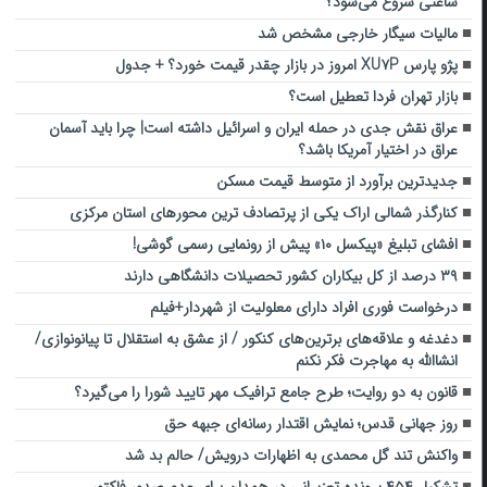
ساعتی شروع می‌شود؟
مالیات سیگار خارجی مشخص شد
پژو پارس XU۷P امروز در بازار چقدر قیمت خورد؟ + جدول
بازار تهران فردا تعطیل است؟
عراق نقش جدی در حمله ایران و اسرائیل داشته است| چرا باید آسمان
عراق در اختیار آمریکا باشد؟
جدیدترین برآورد از متوسط قیمت مسکن
کنارگذر شمالی اراک یکی از پرتصادف ترین محورهای استان مرکزی
افشای تبلیغ «پیکسل ۱۰» پیش از رونمایی رسمی گوشی!
۳۹ درصد از کل بیکاران کشور تحصیلات دانشگاهی دارند
درخواست فوری افراد دارای معلولیت از شهردار+فیلم
دغدغه و علاقه‌های برترین‌های کنکور / از عشق به استقلال تا پیانونوازی/
انشاالله به‌ مهاجرت فکر نکنم
قانون به دو روایت؛ طرح جامع ترافیک مهر تایید شورا را می‌گیرد؟
روز جهانی قدس؛ نمایش اقتدار رسانه‌ای جبهه حق
واکنش تند گل محمدی به اظهارات درویش/ حالم بد شد