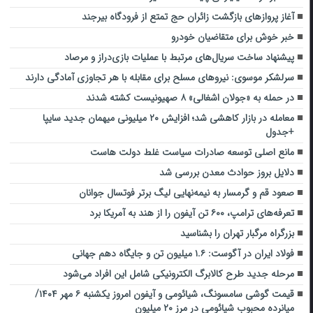
آغاز پروازهای بازگشت زائران حج تمتع از فرودگاه بیرجند
خبر خوش برای متقاضیان خودرو
پیشنهاد ساخت سریال‌های مرتبط با عملیات بازی‌دراز و مرصاد
سرلشکر موسوی: نیروهای مسلح برای مقابله با هر تجاوزی آمادگی دارند
در حمله به «جولان اشغالی» ۸ صهیونیست کشته شدند
معامله در بازار کاهشی شد؛ افزایش ۲۰ میلیونی میهمان جدید سایپا
+جدول
مانع اصلی توسعه صادرات سیاست غلط دولت هاست
دلایل بروز حوادث معدن بررسی شد
صعود قم و گرمسار به نیمه‌نهایی لیگ برتر فوتسال جوانان
تعرفه‌های ترامپ، ۶۰۰ تن آیفون را از هند به آمریکا برد
بزرگراه مرگبار تهران را بشناسید
فولاد ایران در آگوست: ۱.۶ میلیون تن و جایگاه دهم جهانی
مرحله جدید طرح کالابرگ الکترونیکی شامل این افراد می‌شود
قیمت گوشی سامسونگ، شیائومی و آیفون امروز یکشنبه ۶ مهر ۱۴۰۴/
میانرده محبوب شیائومی در مرز ۲۰ میلیون