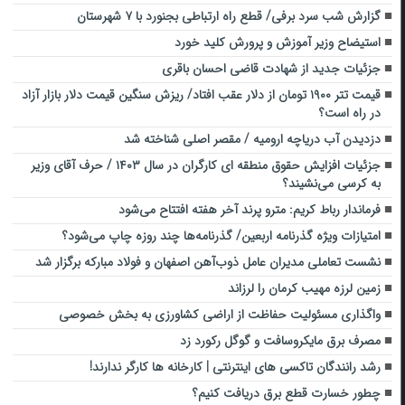
گزارش شب سرد برفی/ قطع راه ارتباطی بجنورد با ۷ شهرستان
استیضاح وزیر آموزش و پرورش کلید خورد
جزئیات جدید از شهادت قاضی احسان باقری
قیمت تتر ۱۹۰۰ تومان از دلار عقب افتاد/ ریزش سنگین قیمت دلار بازار آزاد
در راه است؟
دزدیدن آب دریاچه ارومیه / مقصر اصلی شناخته شد
جزئیات افزایش حقوق منطقه ای کارگران در سال ۱۴۰۳ / حرف آقای وزیر
به کرسی می‌نشیند؟
فرماندار رباط کریم: مترو پرند آخر هفته افتتاح می‌شود
امتیازات ویژه گذرنامه اربعین/ گذرنامه‌ها چند روزه چاپ می‌شود؟
نشست تعاملی مدیران عامل ذوب‌آهن اصفهان و فولاد مبارکه برگزار شد
زمین لرزه مهیب کرمان را لرزاند
واگذاری مسئولیت حفاظت از اراضی کشاورزی به بخش خصوصی
مصرف برق مایکروسافت و گوگل رکورد زد
رشد رانندگان تاکسی‌ های اینترنتی | کارخانه ها کارگر ندارند!
چطور خسارت قطع برق دریافت کنیم؟