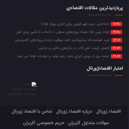
پربازدیدترین مقالات اقتصادی
جابه‌جایی حریم شهر قزوین برای اجرای پروژه فولاد!
11:28
فولاد نوین آرکا؛ همراه پروژه‌های صنعتی از انتخاب تا تأمین ورق آهن
19:28
خرید هوشمندانه میکروکنترلر؛ کلید موفقیت پایدار پروژه‌های الکترونیکی
12:01
کاهش قیمت آهن آلات در بازارهای داخلی و خارجی
21:07
عرضه برق در بورس انرژی باعث رشد تولید و صادرات فولاد می شود
21:07
اعتبار اقتصادژورنال
اقتصاد ژورنال
درباره اقتصاد ژورنال
تماس با اقتصاد ژورنال
سوالات متداول کاربران
حریم خصوصی کاربران