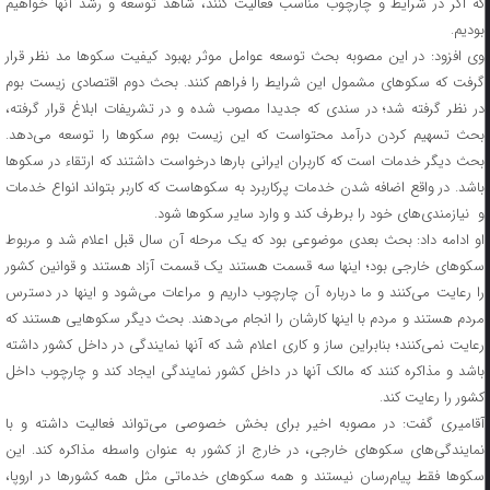
که اگر در شرایط و چارچوب مناسب فعالیت کنند، شاهد توسعه و رشد آنها خواهیم
بودیم.
وی افزود: در این مصوبه بحث توسعه عوامل موثر بهبود کیفیت سکوها مد نظر قرار
گرفت که سکوهای مشمول این شرایط را فراهم کنند. بحث دوم اقتصادی زیست بوم
در نظر گرفته شد؛ در سندی که جدیدا مصوب شده و در تشریفات ابلاغ قرار گرفته،
بحث تسهیم کردن درآمد محتواست که این زیست بوم سکوها را توسعه می‌دهد.
بحث دیگر خدمات است که کاربران ایرانی بارها درخواست داشتند که ارتقاء در سکوها
باشد. در واقع اضافه شدن خدمات پرکاربرد به سکوهاست که کاربر بتواند انواع خدمات
و نیازمندی‌های خود را برطرف کند و وارد سایر سکوها شود.
او ادامه داد: بحث بعدی موضوعی بود که یک مرحله آن سال قبل اعلام شد و مربوط
سکوهای خارجی بود؛ اینها سه قسمت هستند یک قسمت آزاد هستند و قوانین کشور
را رعایت می‌کنند و ما درباره آن چارچوب داریم و مراعات می‌شود و اینها در دسترس
مردم هستند و مردم با اینها کارشان را انجام می‌دهند. بحث دیگر سکوهایی هستند که
رعایت نمی‌کنند؛ بنابراین ساز و کاری اعلام شد که آنها نمایندگی در داخل کشور داشته
باشد و مذاکره کنند که مالک آنها در داخل کشور نمایندگی ایجاد کند و چارچوب داخل
کشور را رعایت کند.
آقامیری گفت: در مصوبه اخیر برای بخش خصوصی می‌تواند فعالیت داشته و با
نمایندگی‌های سکوهای خارجی، در خارج از کشور به عنوان واسطه مذاکره کند. این
سکوها فقط پیام‌رسان نیستند و همه سکوهای خدماتی مثل همه کشورها در اروپا،