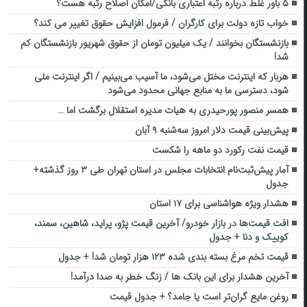
۵ باور غلط درباره رتبه اعتباری بانکی/امکان اصلاح رتبه هست؟
خواب تازه دولت برای کارگران / فرمول افزایش حقوق تغییر می کند؟
بازنشستگان بخوانند / یک میلیون تومان از حقوق شهریور بازنشستگان کم
شد!
هربار که اینترنت مختل می‌شود، ما آسیب می‌بینیم / اگر اینترنت ملی
شود، دسترسی ما به منابع جهانی محدود می‌شود
همسر منصور پورحیدری به هیات مدیره استقلال برگشت اما …
پیش‌بینی قیمت دلار امروز سه‌شنبه ۹ آبان
قیمت نفت رکورد دو ماهه را شکست
آمار پیش‌ثبت‌نام انتخابات مجلس در استان تهران طی ۳ روز گذشته+
جدول
هشدار ویژه هواشناسی برای ۱۷ استان
افت قیمت‌ها در بازار خودرو/ آخرین قیمت پژو، پراید، شاهین، سمند،
کوییک و دنا + جدول
قیمت تخم مرغ بسته بندی شده ۱۲۳ هزار تومان شد! + جدول
آخرین هشدار برای این بانک ها / زنگ خطر به صدا درآمد!
روغن مایع گران‌تر است یا جامد؟ + جدول قیمت