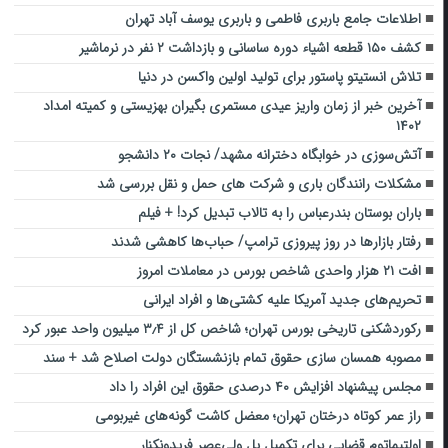
اطلاعات جامع باربری فاطمی و باربری یوسف آباد تهران
کشف ۱۵۰ قطعه اشیاء دوره ساسانی و بازداشت ۲ نفر در نرماشیر
تلاش انستیتو پاستور برای تولید اولین واکسن در دنیا
آخرین خبر از زمان واریز عیدی مستمری بگیران بهزیستی و کمیته امداد
۱۴۰۲
آتش‌سوزی در خوابگاه دخترانه مشهد/ نجات ۲۰ دانشجو
مشکلات رانندگان باری و شرکت های حمل و نقل بررسی شد
باران بوستان بندرعباس را به تالاب تبدیل کرد! + فیلم
رفتار بازارها در روز پیروزی ترامپ/ حباب‌ها کاهشی شدند
افت ۲۱ هزار واحدی شاخص بورس در معاملات امروز
تحریم‌های جدید آمریکا علیه کشتی‌ها و افراد ایرانی
رکوردشکنی تاریخی بورس تهران؛ شاخص کل از ۳٫۴ میلیون واحد عبور کرد
مصوبه همسان سازی حقوق تمام بازنشستگان دولت اصلاح شد + سند
مجلس پیشنهاد افزایش ۴۰ درصدی حقوق این افراد را داد
راز عمر کوتاه درختان تهران؛ معضل کاشت گونه‌های غیربومی
اولتیماتوم قضایی برای تکمیل پل ولی‌عصر فریدونکنار