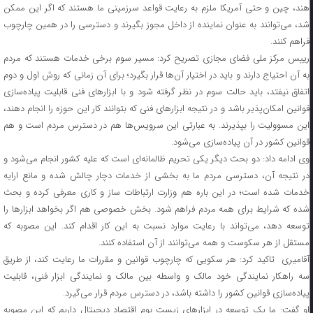
هند، چین و حتی آمریکا ملزم به رعایت قواعد سرزمینی ما هستند که اگر این ممکن
شد، می‌توانند به عنوان نماینده از داخل مجوز بگیرند و دسترسی را در همین چارچوب
فراهم کنند.
رییس مرکز ملی فضای مجازی تصریح کرد: مسیر سوم برخی خدمات هستند که مردم
به آن احتیاج دارند و باید در اختیار آن‌ها قرار بگیرد؛ برای آن زمانی که روش اول و دوم
اتفاق نیفتد، باید حالت سوم در نظر گرفته شود و با ابزارهای فنی قابلیت پیاده‌سازی
قوانین امکان‌پذیر باشد و در نتیجه ابزارهای فنی که بتوانند کار این حوزه را انجام دهند،
این مسوولیت را بپذیرند. به عبارتی این سرویس‌ها هم در دسترس مردم است و هم
قوانین کشور در آن پیاده‌سازی می‌شود.
وی ادامه داد: دو بحث دیگر یکی تحریم ظالمانه‌ای است که علیه کشور انجام می‌شود و
در نتیجه آن، دسترسی مردم ما به بخشی از خدمات دچار چالش شده و مانع ارایه
خدمات شده است؛ در این باره هم وزارت ارتباطات ساز و کاری معرفی کرده و بحث
شده که شرایط برای همه مردم فراهم شود. بخش خصوصی هم اگر بخواهد ابزارها را
توسعه دهد، می‌تواند با رعایت موارد نسبت به این کار اقدام کند. این مصوبه که
مستقل از هر سکوست و همه می‌توانند از آن استفاده کنند.
آقامیری تاکید کرد: هر سکویی که چارچوب قوانین و مقررات ما رعایت کند، از طریق
سه راهکار نمایندگی خود مالک و واسطه بین مالک و نمایندگی ابزار فنی، قابلیت
پیاده‌سازی قوانین کشور را داشته باشد، در دسترس مردم قرار می‌گیرد.
او گفت: ما یک توسعه در ابزارهای زیست بوم اقتصاد دیجیتال داریم که این مصوبه