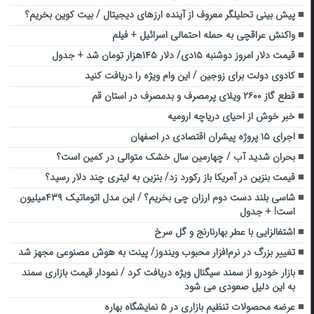
پیش بینی تحلیلگر معروف از آینده ارزهای دیجیتال / بیت کوین بخریم؟
واکنش عراقچی به حمله احتمالی اسرائیل + فیلم
قیمت دلار امروز دوشنبه ۱۵دی/ دلار ۱۴۵هزار تومان شد + جدول
کادوی دولت برای زوجین / این وام ویژه را دریافت کنید
قطع گاز ۲۶۰۰ ویلای پرمصرف و بدمصرف در استان قم
خبر خوش از احیای دریاچه ارومیه
اجرای ۱۵ پروژه پیشران اقتصادی در اصفهان
بحران شدید آب / چهارمین سال خشک متوالی در کمین است؟
قیمت بنزین در آمریکا باز رکورد زد/ بنزین به لیتری چند دلار رسید؟
شاسی بلند دست دوم ارزان چی بخریم؟ / این مدل اتوماتیک ۴۳۹میلیون
است! + جدول
اشتغالزایی با عطر بهارنارنج و گل سرخ
تغییر بزرگ در نرم‌افزار محبوب ویندوز/ پینت به هوش مصنوعی مجهز شد
بازار خودرو از سمند سیگنال ویژه دریافت کرد / نمودار قیمت بازاری سمند
به این دلیل صعودی می شود
عرضه محصولات تنظیم بازاری در ۵ نمایشگاه بهاره