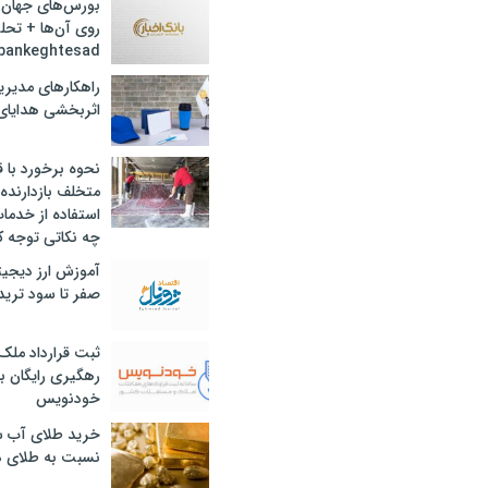
بورس‌های جهان 
روی آن‌ها + تحل
bankeghtesad
راهکارهای مدیری
اثربخشی هدایای 
نحوه برخورد با ق
متخلف بازدارنده
استفاده از خدما
چه نکاتی توجه ک
آموزش ارز دیجیت
صفر تا سود ترید 
ثبت قرارداد ملک
رهگیری رایگان با
خودنویس
خرید طلای آب ش
نسبت به طلای د