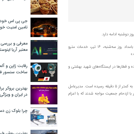
جی پی اس خودرو
تامین امنیت خود
وز دوشنبه ادامه دارد.
معرفی و بررسی پ
مدیرعامل شرکت بهره‌برداری مترو تهران و حومه گفت که «تا ساعت یک بامداد روز سه‌شنبه، ۱۶ تیر، خدمات مترو
معتبر آریا اینوست
رقابت ژاپن و آلم
ه و قطارها در ایستگاه‌های شهید بهشتی و
ساخت سنسور فش
از صبح امروز تمامی قطارهای مترو وارد مدار شده‌اند و سرفاصله حرکت قطارها به کمتر از ۵ دقیقه رسیده است. مدیرعامل
بهترین بروکر برا
با ازدحام جمعیت مواجه شدند که با اعزام
در ایران و ویژگی‌
چرا بلوک زن دس
بهترین روش خرید