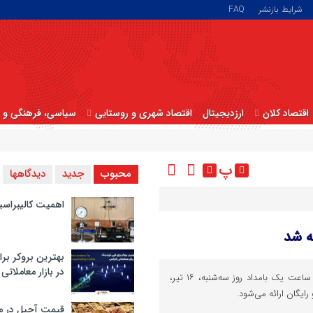
شرایط بازنشر
FAQ
اقتصاد کلان
ارزدیجیتال
اقتصاد شهری و روستایی
سیاسی، فرهنگی و ا
پ
محبوب
جدید
دیدگاهها
اهمیت کالیبراسی
بهترین بروکر برا
در بازار معاملاتی
مدیرعامل متروی تهران گفت: تا ساعت یک بامداد روز سه‌شنبه، ۱۶ تیر،
قیمت آجیل در م