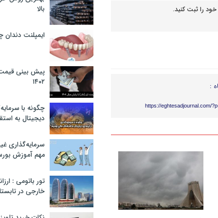
بالا
خود را ثبت کنید.
ایمپلنت دندان 
پیش بینی قیمت ت
۱۴۰۲
ه :
https://eghtesadjournal.com/?
چگونه با سرمایه‌
دیجیتال به استق
سرمایه‌گذاری غ
مهم آموزش بور
تور باتومی : ارزا
خارجی در تابستان ۰۲
نکات خرید تلویزیون