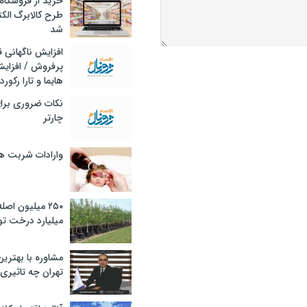
خرید از فروشگاه‌
طرح کالابرگ الک
شد
افزایش ناگهانی
پرفروش / افزایش
هایما و تارا رکورد
نکات ضروری برا
چارتر
وارادات شربت 
۲۵۰ میلیون اص
میلیارد درخت تو
مشاوره با بهتری
تهران چه تاثیری 