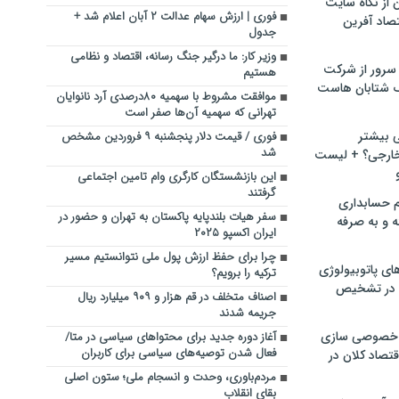
ن از نگاه سایت
فوری | ارزش سهام عدالت ۲ آبان اعلام شد +
صاد آفرین
جدول
وزیر کار: ما درگیر جنگ رسانه، اقتصاد و نظامی
سرور از شرکت
هستیم
 شتابان هاست
موافقت مشروط با سهمیه ۸۰درصدی آرد نانوایان
تهرانی که سهمیه آن‌ها صفر است
ی بیشتر
فوری / قیمت دلار پنجشنبه ۹ فروردین مشخص
شد
خارجی؟ + لیست
این بازنشستگان کارگری وام تامین اجتماعی
گرفتند
م حسابداری
سفر هیات بلندپایه پاکستان به تهران و حضور در
ه و به صرفه
ایران اکسپو ۲۰۲۵
چرا برای حفظ ارزش پول ملی نتوانستیم مسیر
ای پاتوبیولوژی
ترکیه را برویم؟
 در تشخیص
اصناف متخلف در قم هزار و ۹۰۹ میلیارد ریال
جریمه شدند
خصوصی سازی
آغاز دوره جدید برای محتواهای سیاسی در متا/
فعال شدن توصیه‌های سیاسی برای کاربران
تصاد کلان در
مردم‌باوری، وحدت و انسجام ملی؛ ستون اصلی
بقای انقلاب