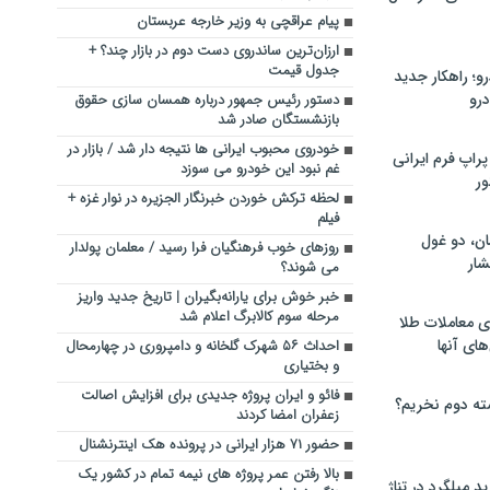
پیام عراقچی به وزیر خارجه عربستان
ارزان‌ترین ساندروی دست دوم در بازار چند؟ +
جدول قیمت
؛ راهکار جدید
رو
دستور رئیس‌ جمهور درباره همسان سازی حقوق
بازنشستگان صادر شد
خودروی محبوب ایرانی ها نتیجه دار شد / بازار در
راپ فرم ایرانی
غم نبود این خودرو می سوزد
ور
لحظه ترکش خوردن خبرنگار الجزیره در نوار غزه +
فیلم
ان، دو غول
روزهای خوب فرهنگیان فرا رسید / معلمان پولدار
ار
می شوند؟
خبر خوش برای یارانه‌بگیران |‌ تاریخ جدید واریز
مرحله سوم کالابرگ اعلام شد
ی معاملات طلا
های آنها
احداث ۵۶ شهرک گلخانه و دامپروری در چهارمحال
و بختیاری
فائو و ایران پروژه جدیدی برای افزایش اصالت
ته دوم نخریم؟
زعفران امضا کردند
حضور ۷۱ هزار ایرانی در پرونده هک اینترنشنال
بالا رفتن عمر پروژه های نیمه تمام در کشور یک
 میلگرد در تناژ