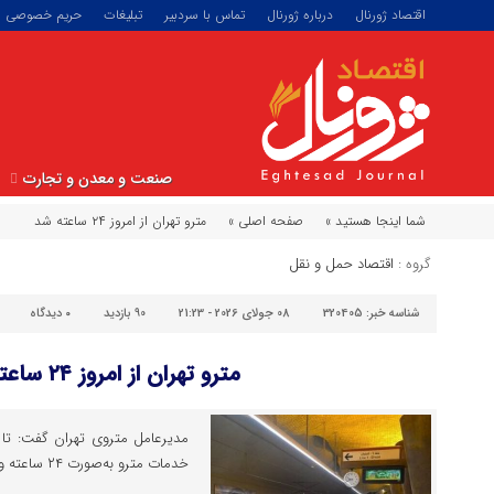
اقتصاد ژورنال
درباره ژورنال
تماس با سردبیر
تبلیغات
حریم خصوصی
صنعت و معدن و تجارت
شما اینجا هستید »
صفحه اصلی »
مترو تهران از امروز ۲۴ ساعته شد
گروه :
اقتصاد حمل و نقل
شناسه خبر:
320405
08 جولای 2026 - 21:23
90 بازدید
۰
دیدگاه
مترو تهران از امروز ۲۴ ساعته شد
خدمات مترو به‌صورت ۲۴ ساعته و رایگان ارائه می‌شود.