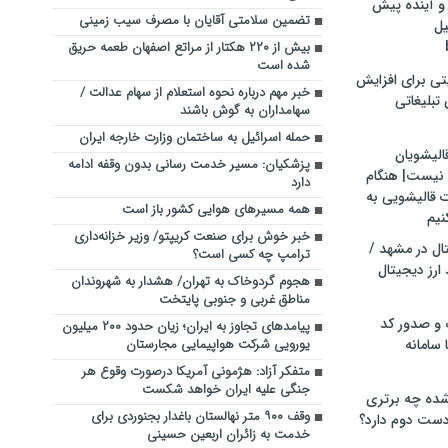
و آینده پیش
تضمین سلامتی آقایان با مصرف سیب زمینی
یل
بیش از ۲۲۰ هکتار از مراتع اصفهان طعمه حریق
شده است
تی برای افزایش
خبر مهم درباره نحوه استعلام از سهام عدالت /
تبلیغاتی
سهامداران به گوش باشند
حمله اسرائیل به ساختمان وزارت خارجه ایران
الیشویان
پزشکیان: مسیر خدمت رسانی بدون وقفه ادامه
 نیست| هنگام
دارد
ت قالیشویی به
همه مسیرهای هوایی کشور باز است
نیم
خبر خوش برای صنعت کریپتو/ وزیر خزانه‌داری
ال در مشهد /
ترامپ چه کسی است؟
ارز دیجیتال
هجوم گردوخاک به تهران/ هشدار به شهروندان
مناطق غربی و جنوبی پایتخت
 و صدور کد
پیامدهای تجاوز به ایران؛ زیان حدود ۲۰۰ میلیون
 سامانه
یورویی شرکت هواپیمایی مجارستان
متفکر آزاد: هژمونی آمریکا درصورت وقوع هر
جنگی علیه ایران خواهد شکست
ده چه برتری
وقف ۹۰۰ متر نهالستان باغدار بجنوردی برای
ست دوم دارد؟
خدمت به زائران اربعین حسینی