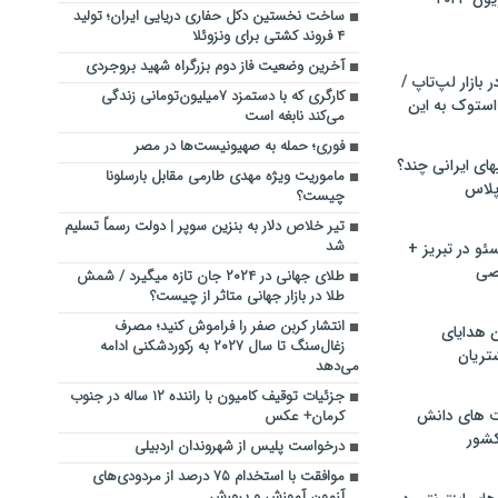
ساخت نخستین دکل حفاری دریایی ایران؛ تولید
۴ فروند کشتی برای ونزوئلا
آخرین وضعیت فاز دوم بزرگراه شهید بروجردی
بازار لپ‌تاپ /
کارگری که با دستمزد ۷میلیون‌تومانی زندگی
استوک به این
می‌کند نابغه است
فوری؛ حمله به صهیونیست‌ها در مصر
ماشین لباسشویی‎های ایرانی چند؟
ماموریت ویژه مهدی طارمی مقابل بارسلونا
 پلاس
چیست؟
تیر خلاص دلار به بنزین سوپر | دولت رسماً تسلیم
شد
و در تبریز +
صی
طلای جهانی در ۲۰۲۴ جان تازه میگیرد / شمش
طلا در بازار جهانی متاثر از چیست؟
انتشار کربن صفر را فراموش کنید؛ مصرف
ن هدایای
زغال‌سنگ تا سال ۲۰۲۷ به رکوردشکنی ادامه
تریان
می‌دهد
جزئیات توقیف کامیون با راننده ۱۲ ساله در جنوب
ت های دانش
کرمان+ عکس
کشور
درخواست پلیس از شهروندان اردبیلی
موافقت با استخدام ۷۵ درصد از مردودی‌های
آزمون آموزش و پرورش