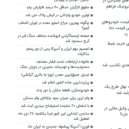
های اینترنتی در
ترونیک فراهم
حقوق کارگران حداقل ۴۰ درصد افزایش یابد
اولین خودرو وارداتی در کیش پلاک ملی شد
 قیمت خودروهای
چگونه بهترین جراح اسلیو معده در تهران انتخاب
 قیمت دنا،
کنیم؟
 زد
صفحه اینستاگرامی فروشنده متخلف سنگ قبر در
کرج مسدود شد
ی خرید بلیط
تصمیم مهم ایران و آمریکا پس از دور پنجم
مذاکرات
خانواده ارتباطات تحت فشار مضاعف
هندی تکذیب شد
محدودیت‌ها و تهدیدات سایبری در دوران جنگ
تبدیل عمیق‌ترین معدن اروپا به باتری گرانشی!
پرترددترین جاده کشور اعلام شد
له نهال طرح یک
خودروسازان، قطعه سازان را دور زدند
لید شد
وام ارزی برای جبران سود یارانه‌ای وام مسکن
با امضای ۲۰ نماینده استیضاح میدری ثبت شد
ن وکیل ملکی در
مدارس ابتدایی این شهر فردا یکشنبه ۲۸ دی ماه
دارد؟
تعطیل شد
فوری/ آمریکا پیشنهاد جدیدی به ایران داد