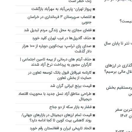
زنگ خطر است
پرواز تهران- پارس‌آباد به مهرآباد بازگشت
انتصاب سرپرستان ۳ فرمانداری در خراسان
چیست؟
جنوبی
فضای مجازی به محل زندگی مردم تبدیل شد
حذف گادریل‌ها در غرب تهران کلید خورد
تر تا پایان سال
صدای پای ترامپ: بیت‌کوین دوباره از ۱۰۰ هزار
دلار گذشت
حذف آیتم‌ های درمانی از بیمه تامین اجتماعی |
کارگران مجبور به پرداخت نرخ آزاد شدند
گذاری در ارزهای
لال مالی برسیم؟
کارنامه غیرقابل قبول بانک توسعه تعاون در
حمایت از بخش تعاون
قیمت برنج ایرانی گران شد
یرمستقیم بخش
س
طراحی مناطق آزاد نسل جدید با محوریت اقتصاد
دیجیتال
فشار به بازار سکه از دو جناح
نترین سفر
قیمت تمام ارزهای دیجیتال در بازارهای جهانی/
۱۴
روند کاهشی بیت کوین تا کجا ادامه دارد؟
اتحاد تاریخی ایران و افغانستان رقم خورد
 ۲۰۲۳