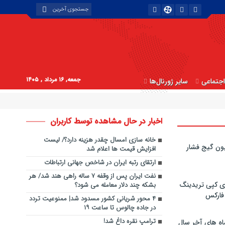
جمعه, ۱۶ مرداد , ۱۴۰۵
جتماعی
سایر ژورنال‌ها
اخبار در حال مشاهده توسط کاربران
خانه سازی امسال چقدر هزینه دارد؟/ لیست
ون گیج فشار
افزایش قیمت ها اعلام شد
ارتقای رتبه ایران در شاخص جهانی ارتباطات
نفت ایران پس از وقفه ۷ ساله راهی هند شد/ هر
ی کپی‌ تریدینگ
بشکه چند دلار معامله می شود؟
 فارکس
۴ محور شریانی کشور مسدود شد| ممنوعیت تردد
در جاده چالوس تا ساعت ۱۹
ترامپ نقره داغ شد!
اه های آخر سال