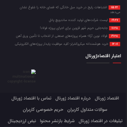
اشتباهات رایج در خرید مبل خانگی که فضای خانه را شلوغ نشان
15:22
می‌دهد
لیست شرکت‌های تولید کننده ساندویچ پانل
19:27
جابه‌جایی حریم شهر قزوین برای اجرای پروژه فولاد!
11:28
فولاد نوین آرکا؛ همراه پروژه‌های صنعتی از انتخاب تا تأمین ورق آهن
19:28
خرید هوشمندانه میکروکنترلر؛ کلید موفقیت پایدار پروژه‌های الکترونیکی
12:01
اعتبار اقتصادژورنال
اقتصاد ژورنال
درباره اقتصاد ژورنال
تماس با اقتصاد ژورنال
سوالات متداول کاربران
حریم خصوصی کاربران
تبلیغات در اقتصاد ژورنال
شرایط بازنشر محتوا
نبض ارزدیجیتال