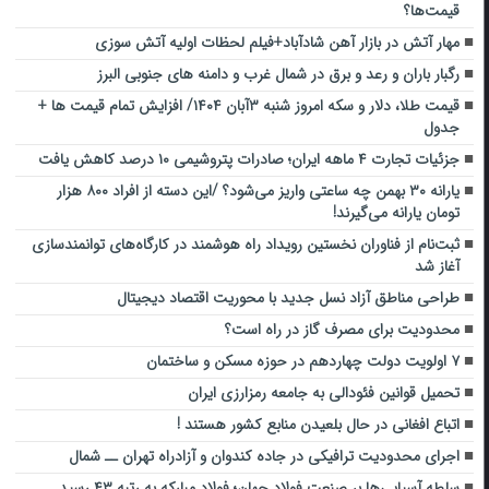
قیمت‌ها؟
مهار آتش در بازار آهن شادآباد+فیلم لحظات اولیه آتش سوزی
رگبار باران و رعد و برق در شمال غرب و دامنه های جنوبی البرز
قیمت طلا، دلار و سکه امروز شنبه ۳آبان ۱۴۰۴/ افزایش تمام قیمت ها +
جدول
جزئیات تجارت ۴ ماهه ایران؛ صادرات پتروشیمی ۱۰ درصد کاهش یافت
یارانه ۳۰ بهمن چه ساعتی واریز می‌شود؟ /این دسته از افراد ۸۰۰ هزار
تومان یارانه می‌گیرند!
ثبت‌نام از فناوران نخستین رویداد راه هوشمند در کارگاه‌های توانمندسازی
آغاز شد
طراحی مناطق آزاد نسل جدید با محوریت اقتصاد دیجیتال
محدودیت برای مصرف گاز در راه است؟
۷ اولویت دولت چهاردهم در حوزه مسکن و ساختمان
تحمیل قوانین فئودالی به جامعه رمزارزی ایران
اتباع افغانی در حال بلعیدن منابع کشور هستند !
اجرای محدودیت ترافیکی در جاده کندوان و آزادراه تهران ــ شمال
سلطه آسیایی‌ها بر صنعت فولاد جهان؛ فولاد مبارکه به رتبه ۴۳ رسید