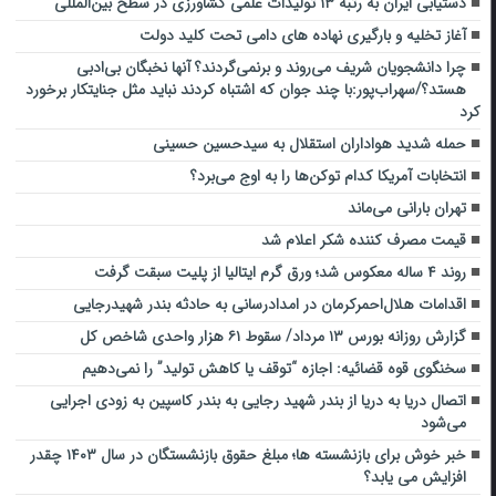
دستیابی ایران به رتبه ۱۳ تولیدات علمی کشاورزی در سطح بین‌المللی
آغاز تخلیه و بارگیری نهاده های دامی تحت کلید دولت
چرا دانشجویان شریف می‌روند و برنمی‌گردند؟ آنها نخبگان بی‌ادبی
هستد؟/سهراب‌پور:با چند جوان که اشتباه کردند نباید مثل جنایتکار برخورد
کرد
حمله شدید هواداران استقلال به سیدحسین حسینی
انتخابات آمریکا کدام توکن‌ها را به اوج می‌برد؟
تهران بارانی می‌ماند
قیمت مصرف کننده شکر اعلام شد
روند ۴ ساله معکوس شد؛ ورق گرم ایتالیا از پلیت سبقت گرفت
اقدامات هلال‌احمرکرمان در امدادرسانی به حادثه بندر شهیدرجایی
گزارش روزانه بورس ۱۳ مرداد/ سقوط ۶۱ هزار واحدی شاخص کل
سخنگوی قوه قضائیه: اجازه “توقف یا کاهش تولید” را نمی‌دهیم
اتصال دریا به دریا از بندر شهید رجایی به بندر کاسپین به زودی اجرایی
می‌شود
خبر خوش برای بازنشسته ها؛ مبلغ حقوق بازنشستگان در سال ۱۴۰۳ چقدر
افزایش می یابد؟