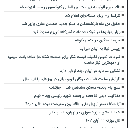
تالاب برم الوان به فهرست بین المللی کنوانسیون رامسر افزوده شد
شرایط وام ویژه مستاجران اعلام شد
حقوق دی ماه بازنشستگان با مبلغ جدید همسان سازی واریز شد
بازار رمزارزها در شوک «حملات آمریکا»؛ اتریوم سقوط کرد
جریمه سنگین در انتظار نکونام
رییس فیفا به ایران می‌آید
ضرورت تعیین تکلیف قیمت شکر برای صنعت شکلات| حذف رانت سهمیه
ای؛ مهمترین نیاز صنعت
تشکیل سرمایه در ایران روند نزولی دارد
افزایش ساعت فعالیت ناوگان اتوبوسرانی در روزهای پایانی سال
مبلغ وام ودیعه مسکن مشخص شد + جزئیات
عقلانیت دینی شاخصه برجسته شهید رئیسی بود + فیلم
آیا حذف صفر از پول ملی، واقعا روی معیشت مردم تاثیر دارد؟
همه داستان مازوت‌سوزی در تهران؛ ادعا و انکار
فال روزانه ۲۲ آبان ۱۴۰۳