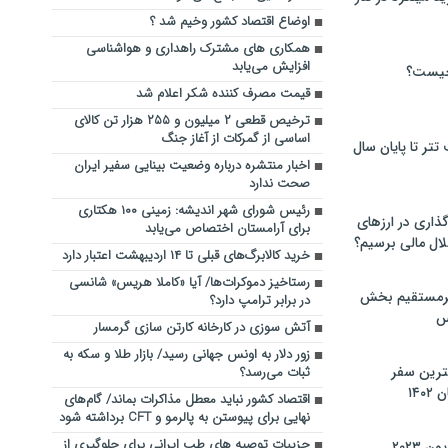
اوضاع اقتصاد کشور وخیم شد ؟
همکاری‌ های مشترک راهداری و هواشناسی
افزایش می‌یابد
چیست؟
قیمت مصرف کننده شکر اعلام شد
ترخیص قطعی ۲ میلیون و ۲۵۵ هزار تن کالای
اساسی از گمرکات از آغاز جنگ
تر تا پایان سال
اخبار منتشره درباره وضعیت بینایی سفیر ایران
صحت ندارد
رئیس شورای شهر اندیشه: زمینی ۱۰۰ هکتاری
گذاری در ارزهای
برای آرامستان اختصاص می‌یابد
لال مالی برسیم؟
خرید کالابرگ‌های قبلی تا ۱۴ اردیبهشت اعتبار دارد
رستاخیز دموکرات‌ها/ آیا «کاملا هریس» شانسی
یرمستقیم بخش
در برابر ترامپ دارد؟
س
آتش سوزی در کارخانه کارتن سازی گرمسار
زور دلار به اونس جهانی رسید/ بازار طلا و سکه به
نترین سفر
ثبات می‌رسد؟
۱۴
اقتصاد کشور نباید معطل مذاکرات بماند/ گام‌های
نهایی برای پیوستن به پالرمو و CFT برداشته شود
جزییات توصیه های طب ایرانی برای جلوگیری از
 ۲۰۲۳