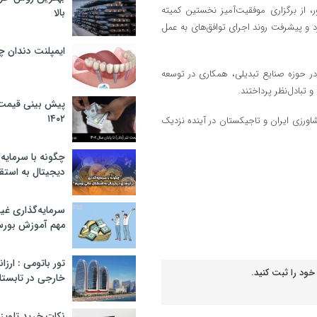
 از برگزاری موفقیت‌آمیز نخستین کمیته
بالا
و پیشرفت روند اجرای توافق‌های به عمل
ایمپلنت دندان 
در حوزه صنایع تبدیلی، همکاری در توسعه
تبادل‌نظر پرداختند.
پیش بینی قیمت ت
۱۴۰۲
ورزی ایران و تاجیکستان در آینده نزدیک
چگونه با سرمایه‌
دیجیتال به استق
سرمایه‌گذاری غ
مهم آموزش بور
تور باتومی : ارزا
خود را ثبت کنید.
خارجی در تابستان ۰۲
نکات خرید تلویزیون