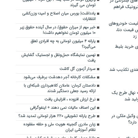
های اینترنتی در
تومان می گیرند
ترونیک فراهم
یادداشت| بورس میان اصلاح و امید؛ وزن‌کشی
انتظارات
 قیمت خودروهای
خبر مهم از میزان حقوق/ در سال آینده حقوق زیر
 قیمت دنا،
۱۰ میلیون تومان نخواهیم داشت!
 زد
یارانه ۴ میلیون تومانی به چه افرادی تعلق
ی خرید بلیط
می‌گیرد؟
نهمین نمایشگاه حمل‌ونقل و لجستیک گشایش
یافت
سردار آزمون گل کاشت
هندی تکذیب شد
مشکلات کارخانه آجر دهدشت برطرف می‌شود
دادستان کرمان: عاملان کلاهبرداری شبکه‌ای با
ارائه رسید جعلی دستگیر شدند
له نهال طرح یک
لید شد
نرخ ارزش افزوده ، افزایش یافت
این اصناف مالیات نمی دهند + اینفوگرافی
ن وکیل ملکی در
طرح یارانه تشویقی ۲۲۰ هزار تومانی تمدید شد؟
دارد؟
زبان مادری گنجینه هویت ملی و حلقه مفقوده
نظام آموزشی ایران