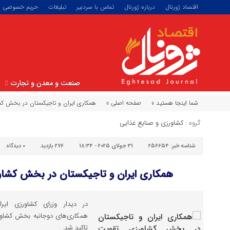
اقتصاد ژورنال
درباره ژورنال
تماس با سردبیر
تبلیغات
حریم خصوصی
صنعت و معدن و تجارت
شما اینجا هستید »
صفحه اصلی »
همکاری ایران و تاجیکستان در بخش ک
گروه :
کشاورزی و صنایع غذایی
شناسه خبر:
256654
31 جولای 2025 - 18:34
276 بازدید
۰
دیدگاه
همکاری ایران و تاجیکستان در بخش کشاو
در دیدار وزرای کشاورزی ای
همکاری‌های دوجانبه بخش کشاور
تاکید شد.