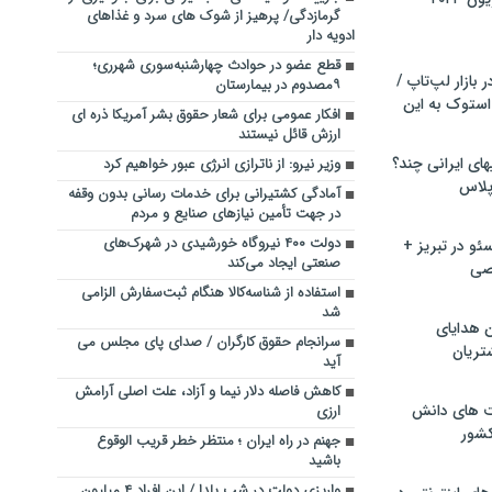
گرمازدگی/ پرهیز از شوک های سرد و غذاهای
ادویه دار
قطع عضو در حوادث چهارشنبه‌سوری شهرری؛
بازار لپ‌تاپ /
۹مصدوم در بیمارستان
استوک به این
افکار عمومی برای شعار حقوق بشر آمریکا ذره ای
ارزش قائل نیستند
ماشین لباسشویی‎های ایرانی چند؟
وزیر نیرو: از ناترازی انرژی عبور خواهیم کرد
 پلاس
آمادگی کشتیرانی برای خدمات رسانی بدون وقفه
در جهت تأمین نیازهای صنایع و مردم
دولت ۴۰۰ نیروگاه خورشیدی در شهرک‌های
و در تبریز +
صنعتی ایجاد می‌کند
صی
استفاده از شناسه‌کالا هنگام ثبت‌سفارش الزامی
شد
ن هدایای
سرانجام حقوق کارگران / صدای پای مجلس می
تریان
آید
کاهش فاصله دلار نیما و آزاد، علت اصلی آرامش
ت های دانش
ارزی
کشور
جهنم در راه ایران ؛ منتظر خطر قریب‌ الوقوع
باشید
واریزی دولت در شب یلدا / این افراد ۴ میلیون