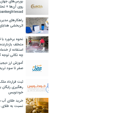
بورس‌های جهان 
روی آن‌ها + تحل
bankeghtesad
راهکارهای مدیری
اثربخشی هدایای 
نحوه برخورد با ق
متخلف بازدارنده
استفاده از خدما
چه نکاتی توجه ک
آموزش ارز دیجیت
صفر تا سود ترید 
ثبت قرارداد ملک
رهگیری رایگان با
خودنویس
خرید طلای آب ش
نسبت به طلای د