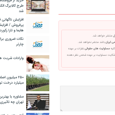
خرید از فروشگاه‌
طرح کالابرگ الک
شد
افزایش ناگهانی
پرفروش / افزایش
هایما و تارا رکورد
ل
منتشر خواهد شد.
نکات ضروری برا
ی ایران
باشد منتشر نخواهد شد.
چارتر
کلیه
مسئولیت های حقوقی
نظرات بر عهده
 شکایت مسئولیت بر عهده شخص نظر دهنده
وارادات شربت 
۲۵۰ میلیون اص
میلیارد درخت تو
مشاوره با بهتری
تهران چه تاثیری 