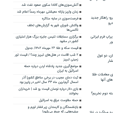
آتش‌سوزی‌های کانادا سکوی صعود نفت شد
زمان واریز یارانه معیشتی مهرماه رسماً اعلام شد
؛ راهکار جدید
فرصت‌سوزی در سایه مذاکره
رو
واکنش شورای شهر به گزارش‌های تخلف
تاکسی‌ها
راپ فرم ایرانی
برگزاری مسابقات تنیس جایزه بزرگ هزار امتیازی
کشور در مشهد
ور
قیمت سکه و طلا ۲۶ مهرماه ۱۴۰۲/ جدول
۲ شب اقامت در هتل‌های تبریز چند؟ / قیمت تور
ان، دو غول
زمینی تبریز
ار
موضع‌گیری جدید پادشاه اردن درباره حمله
اسرائیل به ایران
ی معاملات طلا
ثبت دمای عجیب در برخی مناطق کشور| آذر
های آنها
امسال گرم‌ترین ماه ۳۳ سال اخیر در پاییز بود
بازی دلار درباره نوسان قیمت رو شد | خریداران
ته دوم نخریم؟
بخوانند
حمله مقاومت عراق به اسرائیل
بازنشستگان و کارمندان زیر فشار تورم و
سفره‌هایی که جمع می‌شود!
 میلگرد در تناژ