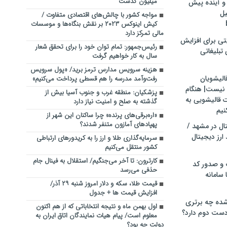
میلیون گذشت
و آینده پیش
یل
مواجه کشور با چالش‌های اقتصادی متفاوت /
کیش اینوکس ۲۰۲۳ بر نقش بنگاه‌ها و موسسات
مالی تمرکز دارد
تی برای افزایش
رئیس‌جمهور: تمام توان خود را برای تحقق شعار
تبلیغاتی
سال به کار خواهیم گرفت
هزینه سرویس مدارس ترمز برید/ «پول سرویس
الیشویان
رفت‌وآمد مدرسه را هم قسطی پرداخت می‌کنیم»
 نیست| هنگام
پزشکیان: منطقه غرب و جنوب آسیا بیش از
ت قالیشویی به
گذشته به صلح و امنیت نیاز دارد
نیم
«اره‌برقی‌های پرنده» چرا ساکنان این شهر از
پهپادهای آمازون متنفر شدند؟
ال در مشهد /
ارز دیجیتال
سرمایه‌گذاری طلا و ارز را به کریدورهای ارتباطی
کشور منتقل می‌کنیم
کارترون: تا آخر می‌جنگیم/ استقلال به فینال جام
 و صدور کد
حذفی ‌می‌رسد
 سامانه
قیمت طلا، سکه و دلار امروز شنبه ۲۹ آذر/
افزایش قیمت ها + جدول
ده چه برتری
اول بهمن ماه و نتیجه انتخاباتی که از هم اکنون
ست دوم دارد؟
معلوم است/ پیام هیات نمایندگان اتاق ایران به
دولت چه بود؟