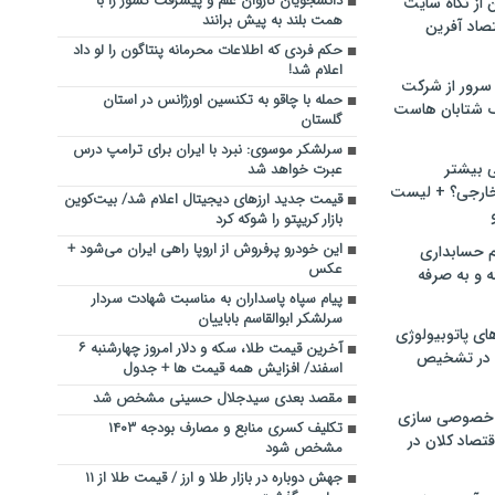
دانشجویان کاروان علم و پیشرفت کشور را با
ن از نگاه سایت
همت بلند به پیش برانند
صاد آفرین
حکم فردی که اطلاعات محرمانه پنتاگون را لو داد
اعلام شد!
سرور از شرکت
حمله با چاقو به تکنسین اورژانس در استان
 شتابان هاست
گلستان
سرلشکر موسوی: نبرد با ایران برای ترامپ درس
ی بیشتر
عبرت خواهد شد
خارجی؟ + لیست
قیمت جدید ارز‌های دیجیتال اعلام شد/ بیت‌کوین
بازار کریپتو را شوکه کرد
این خودرو پرفروش از اروپا راهی ایران می‌شود +
م حسابداری
عکس
ه و به صرفه
پیام سپاه پاسداران به مناسبت شهادت سردار
سرلشکر ابوالقاسم باباییان
ای پاتوبیولوژی
آخرین قیمت طلا، سکه و دلار امروز چهارشنبه ۶
 در تشخیص
اسفند/ افزایش همه قیمت ها + جدول
مقصد بعدی سیدجلال حسینی مشخص شد
خصوصی سازی
تکلیف کسری منابع و مصارف بودجه ۱۴۰۳
تصاد کلان در
مشخص شود
جهش دوباره در بازار طلا و ارز / قیمت طلا از ۱۱