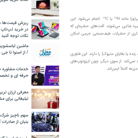
رهگیری ایزوتوپ، بر پایه نشان‌گذاری پایدار منابع غذایی با ایزوتوپ‌های غیرپرتوزا مانند ¹⁵N یا ¹³C انجام می‌شود. این
ریزش قیمت‌ها در 
جیره غذایی می‌شوند. آفت‌های حشره‌ای که
در خرید لپ‌تاپ 
برداری از حشرات، طیف‌سنجی جرمی امکان
نکات توجه کنید
/ از اسنوا تا جی
نده یا بقایای متروک) را دارند. این فناوری
د نمی‌کند. از سوی دیگر، چون ایزوتوپ‌های
عه کاملاً ایمن‌اند.
خدمات مشاوره سئ
حرفه ای و تخص
معرفی ارزان تری
تبلیغاتی برای مش
سهم ناچیز شرک
بنیان از صادرات 