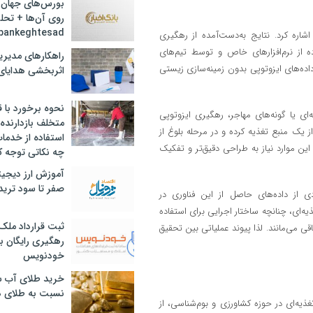
بورس‌های جهان 
روی آن‌ها + تحل
bankeghtesad
اره کرد. نتایج به‌دست‌آمده از رهگیری
ده از نرم‌افزارهای خاص و توسط تیم‌های
راهکارهای مدیری
اده‌های ایزوتوپی بدون زمینه‌سازی زیستی
اثربخشی هدایای 
نحوه برخورد با ق
ای یا گونه‌های مهاجر، رهگیری ایزوتوپی
متخلف بازدارنده
 یک منبع تغذیه کرده و در مرحله بلوغ از
استفاده از خدما
ن موارد نیاز به طراحی دقیق‌تر و تفکیک
چه نکاتی توجه ک
آموزش ارز دیجیت
صفر تا سود ترید 
 از داده‌های حاصل از این فناوری در
‌ای، چنانچه ساختار اجرایی برای استفاده
ثبت قرارداد ملک
اقی می‌مانند. لذا پیوند عملیاتی بین تحقیق
رهگیری رایگان با
خودنویس
خرید طلای آب ش
نسبت به طلای د
ذیه‌ای در حوزه کشاورزی و بوم‌شناسی، از