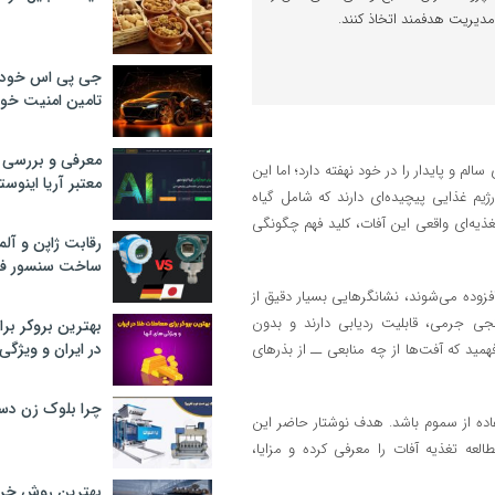
مدیریت هدفمند اتخاذ کنند.
جی پی اس خودرو
تامین امنیت خود
معرفی و بررسی پ
لم و پایدار را در خود نهفته دارد؛ اما این
معتبر آریا اینوست
یم غذایی پیچیده‌ای دارند که شامل گیاه
غذیه‌ای واقعی این آفات، کلید فهم چگونگی
رقابت ژاپن و آلم
ساخت سنسور فش
وقتی به منابع غذایی مزرعه افزوده می‌شوند، نشانگرهایی بسیار دقیق از
نجی جرمی، قابلیت ردیابی دارند و بدون
بهترین بروکر برا
در ایران و ویژگی‌
همید که آفت‌ها از چه منابعی ــ از بذرهای
چرا بلوک زن دس
فاده از سموم باشد. هدف نوشتار حاضر این
لعه تغذیه آفات را معرفی کرده و مزایا،
بهترین روش خرید