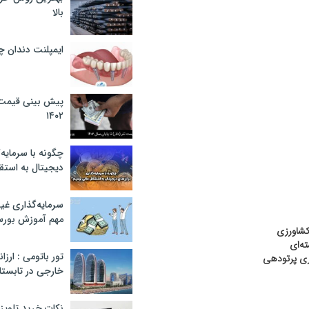
بالا
ایمپلنت دندان 
پیش بینی قیمت ت
۱۴۰۲
چگونه با سرمایه‌
دیجیتال به استق
سرمایه‌گذاری غ
مهم آموزش بور
کشاورزی
ه‌ای
تور باتومی : ارزا
ری پرتودهی
خارجی در تابستان ۰۲
نکات خرید تلویزیون