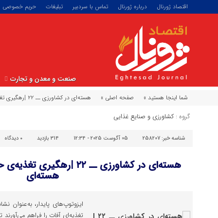
اقتصاد ژورنال
درباره ژورنال
تماس با سردبیر
تبلیغات
حریم خصوصی
صنعت و معدن و تجارت
شما اینجا هستید »
صفحه اصلی »
هسته‌ای در کشاورزی ــ ۲۲ |رهگیری تغذیه‌ی حشرات و آفات، با فناوری هسته‌ای
گروه :
کشاورزی و صنایع غذایی
شناسه خبر:
258207
05 آگوست 2025 - 12:34
314 بازدید
۰
دیدگاه
هسته‌ای در کشاورزی ــ ۲۲ |رهگ
هسته‌ای
ایزوتوپ‌های پایدار، به‌عنوان ن
تغذیه‌ای آفات را فراهم می‌آورند 