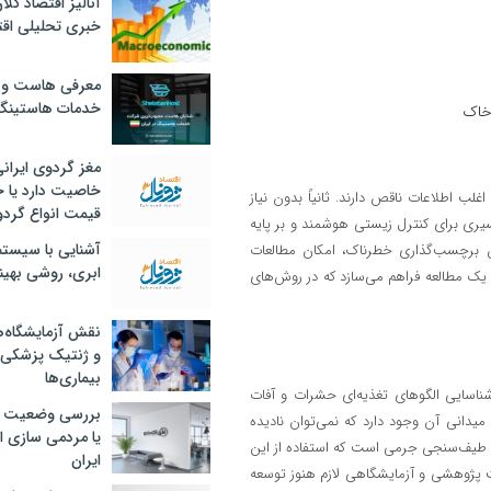
آنالیز اقتصاد کلا
خبری تحلیلی اقت
معرفی هاست و 
خدمات هاستینگ
 خاک
مغز گردوی ایران
خاصیت دارد یا 
غلب اطلاعات ناقص دارند. ثانیاً بدون نیاز
قیمت انواع گردو
مسیری برای کنترل زیستی هوشمند و بر پایه
آشنایی با سیست
دون برچسب‌گذاری خطرناک، امکان مطالعات
ابری، روشی بهین
در یک مطالعه فراهم می‌سازد که در روش‌های
نقش آزمایشگاه‌ه
و ژنتیک پزشکی
بیماری‌ها
شناسایی الگوهای تغذیه‌ای حشرات و آفات
بررسی وضعیت 
یدانی آن وجود دارد که نمی‌توان نادیده
یا مردمی سازی اق
ات طیف‌سنجی جرمی است که استفاده از این
ایران
خت پژوهشی و آزمایشگاهی لازم هنوز توسعه