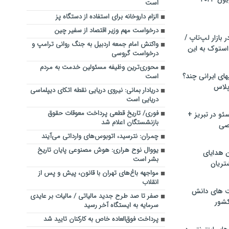
است
الزام داروخانه برای استفاده از دستگاه پز
درخواست مهم وزیر اقتصاد از سفیر چین
بازار لپ‌تاپ /
واکنش امام جمعه اردبیل به جنگ روانی ترامپ و
استوک به این
درخواست گروسی
محوری‌ترین وظیفه مسئولین خدمت به مردم
ماشین لباسشویی‎های ایرانی چند؟
است
 پلاس
دریادار بمانی: نیروی دریایی نقطه اتکای دیپلماسی
دریایی است
فوری/ تاریخ قطعی پرداخت معوقات حقوق
و در تبریز +
بازنشستگان اعلام شد
صی
چمران: نترسید، اتوبوس‌های وارداتی می‌آیند
یووال نوح هراری: هوش مصنوعی پایان تاریخ
ن هدایای
بشر است
تریان
مواجهه باغ‌های تهران با قانون، پیش و پس از
انقلاب
ت های دانش
صفر تا صد طرح جدید مالیاتی / مالیات بر عایدی
کشور
سرمایه به ایستگاه آخر رسید
پرداخت فوق‌العاده خاص به کارکنان تایید شد