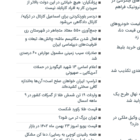
های اینترنتی در
پزشکیان: هیچ خیانتی در این دولت بالاتر از
ترونیک فراهم
سپردن کار به افراد کارنابلد نیست
دردسر باورنکردنی برای اسماعیل کارتال در ترکیه/
کارتال دادگاهی می‌شود
 قیمت خودروهای
 قیمت دنا،
جمع‌آوری ۵۵۰ معتاد متجاهر در شهرستان ری
 زد
فعال شدن مکانیسم ماشه؛ چالش‌ها، تبعات و
ظرفیت‌های دیپلماسی ایران
ی خرید بلیط
صادرات سیب زمینی مشمول عوارض ۶۰ درصدی
شد
اعلام اسامی ۱۳ شهید الیگودرز در حملات
هندی تکذیب شد
آمریکایی ـ صهیونی
ترامپ: ایران خواهان صلح است؛ آن‌ها به‌اندازه
کافی سختی کشیده‌اند
له نهال طرح یک
واردات ۱۹ تن شمش طلا از گمرکات کشور در ۹
لید شد
ماهه امسال
قیمت طلا رکورد شکست
ن وکیل ملکی در
تهران بزرگ تر می شود؟
دارد؟
قیمت یورو امروز ۲۳ بهمن ماه ۱۴۰۲ در بازار
طعنه رشیدی کوچی به رسایی/ دعا کن مشکل