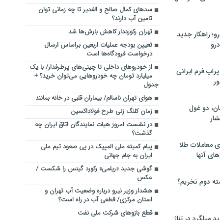
سدهای کمال صالح و الغدیر تا چه زمانی توان
تامین آب دارند؟
تهران رکورددار کاهش بارش‌ها شد
؛ راهکار جدید
رو
تعیین بودجه عملیات اربعین براساس ارسال
درخواست فرودگاه‌ها است
از خودروهای داخلی تا چینی‌های پرطرفدار/ با یک
راپ فرم ایرانی
میلیارد تومان چه خودروهایی می‌توان خرید؟ +
ور
جدول
هوای تهران ناسالم/ بیماران قلبی در خانه بمانند
ان، دو غول
زمان کلنگ زنی طرح فولاداکسین
ار
در نشست امروز هیات نمایندگان اتاق ایران چه
گذشت؟
ی معاملات طلا
پیام کمیته ملی المپیک در پی صعود تیم ملی
های آنها
ایران به جام جهانی
گوشی جدید «ریلمی» رکورد گینس را شکست /
عکس
ته دوم نخریم؟
هشدار وزیر نیرو درباره وضعیت آب تهران و
استان مرکزی/ قطعی آب در راه است؟
قطع بازوهای شرکت ملی نفت
 میلگرد در تناژ