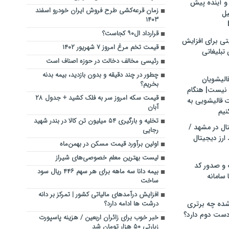
و آینده پیش
زمان قرعه‌کشی طرح فروش ایران خودرو اسفند
یل
۱۴۰۳
قرارداد ال۹۰ کجاست؟
تی برای افزایش
قیمت تخم مرغ امروز ۷ شهریور ۱۴۰۲
تبلیغاتی
رئیسی مخالف دخالت در حوزه اصناف است
چطور در چند دقیقه و بدون بازدید، بیمه بدنه
الیشویان
بخریم؟
 نیست| هنگام
قیمت سکه امروز سر به فلک کشید + جدول ۲۸
ت قالیشویی به
آبان
نیم
تخلیه و بارگیری ۵۴ میلیون تن کالا در بندر شهید
ال در مشهد /
رجایی
ارز دیجیتال
اولین برآورد قیمت مسکن در بهمن‌ماه
لیست بهترین معلم خصوصی‌های شیراز
 و صدور کد
بیمه دانا سه ماهه برای هر سهم ۴۴۶ ریال سود
 سامانه
ساخت
افزایش درآمدهای مالیاتی کشور | تمرکز بر دانه‌
ده چه برتری
درشت‌ ها ادامه دارد؟
ست دوم دارد؟
خبر خوب برای زائران اربعین / هزینه پاسپورت
زیارتی ۵۰ هزار تومان شد