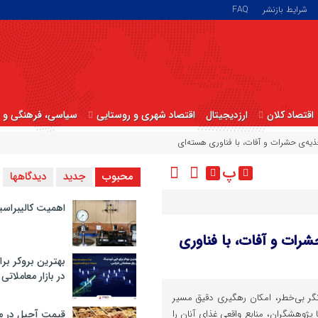
شرایط بازنشر
FAQ
اقتصاد کلان
ارزدیجیتال
اقتصاد شهری و روستایی
سیاسی، فرهنگی و ا
پ
محبوب
جدید
دیدگاهها
اهمیت کالیبراسی
یری تغذیه‌ی حشرات و آفات، با فناوری
بهترین بروکر برا
در بازار معاملاتی
شانگر بی‌خطر، امکان رهگیری دقیق مسیر
تا پژوهشگران، منابع واقعی غذای آنان را
قیمت آجیل در م