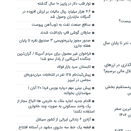
نوار قلب دلار در پاییز ۱۰ سال گذشته
۴.۶ هزار میلیارد ریال مالیات بر ارزش افزوده در
گمرکات مازندران وصول شد
چیست؟
مدافع صنعت نفت به ذوب‌آهن پیوست
سارقان گوشی قاپ بازداشت شدند
صدور مجوز پذیره‌نویسی ۳ صندوق نقره تا پایان
تر تا پایان سال
هفته جاری
فراخوان غیر معمول برای مردم آمریکا / گران‌ترین
جنگنده آمریکایی از رادار محو شد!
گذاری در ارزهای
تابستان سرد بازار فولاد
لال مالی برسیم؟
پیش‌ثبت‌نام ۱۲۵ نفر در انتخابات میان‌دوره‌ای
مجلس در تبریز
یرمستقیم بخش
پیش بینی مهم درباره بورس فردا ۲۰ آبان |
س
سهامداران بخوانند
اقدام جدید اجاره ملک به خارجی ها؛ اتباع مجاز از
یک واحد مسکونی به صورت چند خانواری
نترین سفر
استفاده نکنند!
۱۴
آزادی ۶ زندانی ایرانی از کشور سیشل
قطعه یک خط سه متروی مشهد در آستانه افتتاح
 ۲۰۲۳