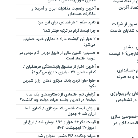
مجاری ادرار پیدا نکنی!+ عکس
ن از نگاه سایت
صاد آفرین
آخرین وضعیت مذاکرات ایران و آمریکا و
مذاکرات هسته‌ای
تایید حکم ۴ بار قصاص برای این مرد
سرور از شرکت
 شتابان هاست
چرا اینستاگرام در ترکیه فیلتر شد؟
۲ هزار تن گوشت مازاد دامداران خرید حمایتی
می‌شود
ی بیشتر
حسینی: تامین مالی از طریق بورس گام مهمی در
خارجی؟ + لیست
عرصه اقتصاد است
آخرین اخبار از صندوق بازنشستگی فرهنگیان /
م حسابداری
کدام معلمان ۳۷ میلیون حقوق می‌گیرند؟
ه و به صرفه
حلوا حلوا کردن بانک مرکزی دهان ارز را شیرین
نکرد
ای پاتوبیولوژی
گزارش تیم اقتصادی از دستاوردهای یک ساله
 در تشخیص
دولت/ در آخرین جلسه هیات دولت چه گذشت؟
ریزش قیمت شاسی‌بلند مونتاژی / لاماری ایما
ارزان شد + جدول
خصوصی سازی
قیمت دلار ۴۴ هزار و ۸۹۴ تومان شد / نرخ ارز
تصاد کلان در
امروز ۳۰ اردیبهشت ۱۴۰۳
سپاه‌: جنگنده F۱۶ دشمن متواری شد