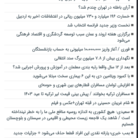
آرای باطله در تهران چندم شد؟
خسارت ۱۹۶ میلیارد و ۷۳۰ میلیون ریالی در اغتشاشات اخیر به اردبیل
نخست وزیر جدید فرانسه انتخاب شد
برگزاری هفته اروند و عمان سبب توسعه گردشگری و اقتصاد فرهنگی
می‌شود
فوری / آغاز واریز ۱۰،۰۰۰،۰۰۰ میلیونی به حساب بازنشستگان
نگهداری بیش از ۷.۸ میلیون برگ سند انتقالی
بعد از ۱۲ سال واقعا رتبه بندی معلمان در آموزش و پرورش اجرایی شد؟
با کمبود ویتامین دی به این ۶ بیماری سخت مبتلا می‌شوید
افزایش توامان مسافران قطارهای بین شهری و حومه‌ای
مسافران ترکیه بخوانند / پیش بینی قیمت لیر ترکیه تا عید ۱۴۰۳
شام غریبان حسینی در قبله تهران+عکس و فیلم
سعیدی: هیچ کشوری به اندازه روسیه منافع ملی ما را به خطر نینداخته
است / شاهد یک فاجعه زیست محیطی و اقلیمی در سیستان و بلوچستان
هستیم
بمب خبری؛ یارانه نقدی این افراد قطعا حذف می‌شود + جزئیات جدید