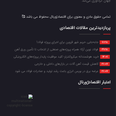
جهان گردآوری می‌کند.
تمامی حقوق مادی و معنوی برای اقتصادژورنال محفوظ می باشد 🥰
پربازدیدترین مقالات اقتصادی
جابه‌جایی حریم شهر قزوین برای اجرای پروژه فولاد!
11:28
فولاد نوین آرکا؛ همراه پروژه‌های صنعتی از انتخاب تا تأمین ورق آهن
19:28
خرید هوشمندانه میکروکنترلر؛ کلید موفقیت پایدار پروژه‌های الکترونیکی
12:01
کاهش قیمت آهن آلات در بازارهای داخلی و خارجی
21:07
عرضه برق در بورس انرژی باعث رشد تولید و صادرات فولاد می شود
21:07
اعتبار اقتصادژورنال