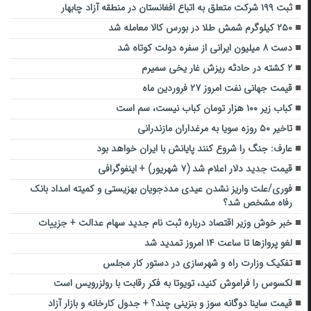
ثبت ۱۹۹ شرکت متعلق به اتباع افغانستان در منطقه آزاد چابهار
۲۵۰ کیلوگرم شمش طلا در بورس کالا معامله شد
دست ۸ میلیون ایرانی از سفره دولت کوتاه شد
۲ کشته در حادثه ریزش غار یخی سمیرم
قیمت جهانی نفت امروز ۲۷ فروردین ماه
کباب زیر ۱۰۰ هزار تومان کباب نیست، سم است
تاخیر ۵۰ روزه سویا به مرغداران مازندرانی
عارف: جنگ را شروع کنند پایانش با ایران خواهد بود
قیمت جدید دلار اعلام شد (۷ شهریور) +‌ اینفوگرافی
فوری/علت واریز نشدن عیدی مددجویان بهزیستی و کمیته امداد بانک
رفاه مشخص شد؟
خبر خوش وزیر اقتصاد درباره ثبت نام جدید سهام عدالت + جزییات
لغو پروازها تا ساعت ۱۴ امروز تمدید شد
تفکیک وزارت راه و شهرسازی در دستور کار مجلس
لکسوس را فراموش کنید، تویوتا به فکر رقابت با رولزرویس است
قیمت ساینا دوگانه سوز و بنزینی چند؟ + جدول کارخانه و بازار آزاد