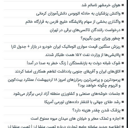
هوای خرمشهر ناسالم شد
واکنش پزشکیان به حادثه اتوبوس دانش‌آموزان کرمانی
واگذاری بخشی از سهام پالایشگاه خلیج‌ فارس به قرارگاه خاتم‌
درخواست رانندگان تاکسی‌های برقی در تهران
چطور ویزای چین بگیریم؟
ریزش سنگنین قیمت سواری اتوماتیک ایران خودرو در بازار + جدول تارا
پالایشی‌ها از وزارت نفت ۱۵۷ همت طلبکار شدند
شوک شبانه دولت به بازنشستگان | زنگ خطر به صدا در آمد!
اتاق‌های ایران و آفریقای جنوبی یادداشت تفاهم همکاری امضا کردند
پرسودترین و پرضررترین رمزارز‌های امروز ۱۸ اردیبهشت/ عملکرد بیت‌کوین
و اتریوم چگونه خواهد بود؟
جلسات خوشه‌های صنعتی و کشاورزی منطقه آزاد ارس برگزار می‌شود
رشد طلای جهانی با انتشار داده‌های تورمی آمریکا
پزشک شدن چقدر هزینه دارد؟
اجاره و تملک معابر و خیابان های میدان میوه ممنوع است
اطلاعیه جدید سامانه جامع تجارت درباره تعیین منشا ارز | تعیین منشا ارز