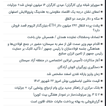
سوپرایز شبانه برای کارگران/ عیدی کارگران ۱۶ میلیون تومان شد+ جزئیات
اعطای نشان درجه یک اقتصاد مقاومتی به هلدینگ پتروپالایش اصفهان
سکه و دلار مترصد دو‌ اتفاق
پشت پرده انتقال ۲۶۲ میلیون دلار ETH؛ بنیان‌گذار اتریوم قصد فروش
دارد؟
تصادف وحشتناک نماینده همدان / همسرش جان باخت
اقدام مهم وزیر صمت قبل از سفر به سیستان؛ حضور در جمع فولادی‌ها و
هماهنگی جلسه فولادسازان با رئیس جمهور / تأکید اتابک بر حمایت
رئیس جمهور از تامین انرژی صنایع
آغاز مذاکرات تأسیس ایرلاین اختصاصی در منطقه آزاد سیستان
دستگیری زورگیران اتوبان آزادگان
زمان واریز یارانه نقدی اسفند مشخص شد
قیمت ماشین لباسشویی بوش امروز ۲۲ شهریور ۱۴۰۲
بانک مرکزی از راهکار جدید برای وام ازدواج رونمایی کرد + جزئیات
۲ تا ۳ روز سرنوشت‌ساز در نمودار هفتگی بیت کوین!
گران‌فروشی به بهانه پرداخت مالیات خلاف قانون است