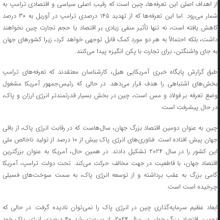
از اهداف اصلی این تعرفه‌ها، چین است که رقیب اصلی سیاسی و اقتصادی ترامپ به
شمار می‌رود. اما این تعرفه‌ها که از تهدید ۱۴۵ درصدی ترامپ در آوریل به ۳۰ درصد
کاهش یافته است، نه تنها تأثیر منفی زیادی بر اقتصاد یا حجم تجارت چین نخواهند
داشت، بلکه احتمالاً به هر دو مورد کمک قابل توجهی خواهد کرد، زیرا کشورهای جهان
به جای واشنگتن، برای تجارت با پکن انگیزه پیدا می‌کنند.
طبق گزارش پایگاه خبری آمریکایی هیل، کارشناسان معتقدند که تعرفه‌های ترامپ
بخش‌های اشتباهی را هدف قرار می‌دهد. در حالی که رئیس‌جمهور آمریکا مشغول
وضع تعرفه بر فولاد و مس است، چین در بخش بسیار قدرتمندتر انرژی ارزان و پاک،
در حال پیشرفت است.
چین به عنوان دومین اقتصاد بزرگ جهان، سال‌هاست که در رقابت انرژی پاک، از باقی
جهان پیش افتاده است. فناوری‌های انرژی پاک بیش از ۱۰ درصد از تولید ناخالص ملی
این کشور را در سال ۲۰۲۴ تشکیل دادند. در همین حال، آمریکا به عنوان بزرگترین
اقتصاد جهان، با قاطعیت در جهت مخالف حرکت می‌کند. تحت دولت ترامپ، آمریکا
گامی بزرگ به عقب برداشته و از توسعه انرژی پاک، به سمت سوخت‌های فسیلی
چرخیده است است.
ابعاد عظیم سرمایه‌گذاری چین در انرژی پاک را نمی‌توان نادیده گرفت. در حالی که
دومین اقتصاد بزرگ جهان در سال ۲۰۲۴، از سرعت رشد ۴۰ درصدی انرژی پاک خود