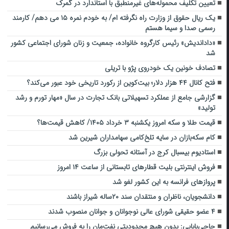
تعیین تکلیف محموله‌های غیرمنطبق با استاندارد در گمرک
یک ریال حقوق از وزارت راه نگرفته ام/ به خودم نمره ۱۵ می دهم/ کارمند
رسمی صدا و سیما هستم
«داداندیش» رئیس کارگروه خانواده، جمعیت و زنان شورای اجتماعی کشور
شد
تصادف خونین یک خودروی پژو با تریلی
فتح کانال ۴۴ هزار دلار؛ بیت‌کوین از رکورد تاریخی خود عبور می‌کند؟
گزارشی جامع از عملکرد تسهیلاتی بانک تجارت در سال «مهار تورم و رشد
تولید»
قیمت طلا و سکه امروز‌ یکشنبه ۳ خرداد ۱۴۰۵/ کاهش قیمت‌ها؟
کام سکه‌بازان در سایه تلخ‌کامی سهامداران شیرین شد
استادیوم بیسبال کرج در آستانه تحولی بزرگ
فروش اینترنتی بلیت قطارهای تابستانی از ساعت ۱۴ امروز
پرواز‌های فرانسه به این کشور لغو شد
دانشجویان، ناظران و منتقدان سند ۲۰‌ساله شیراز باشند
۴ عضو حقیقی شورای عالی نوجوانان و جوانان منصوب شدند
حاجی‌بابایی: بدون هیچ محدودیتی نفت‌مان را به فروش می‌رسانیم