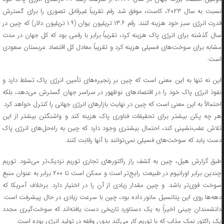
نسبت به سال ۲۰۲۳، کاست، موفق شد رقم تقریباً غیرقابل تصوری را برای گسترش
قدرت انرژی سبز خود هزینه کنند. رقم ۱۳.۶ تریلیون یوان (۱.۹ تریلیون دلار) که چین در
سال گذشته برای انرژی پاک هزینه کرد، تقریباً برابر با رقمی بود که کل جهان در مدت
مشابه برای سوخت‌های فسیلی هزینه کرد و تقریباً معادل کل اقتصاد عربستان سعودی
است.
این نه تنها به این معنی است که چین بر زنجیره‌های تأمین انرژی پاک تسلط دارد و
نفوذ انرژی پاک خود را در اقتصادهای نوظهور در سراسر جهان گسترش می‌دهد، بلکه
احتمالاً به این معنی است که چین در نهایت بازارهای انرژی جهانی را کنترل خواهد کرد.
هر چه پکن بیشتر برای تحقیقات فناوری پاک هزینه کند و واشنگتن بیشتر از این
تلاش عقب‌نشینی کند، احتمال بیشتری وجود دارد که چین به راه‌حل‌های انرژی پاک
دست یابد که سوخت‌های فسیلی نمی‌توانند با آنها رقابت کنند.
طبق گزارش هیل، چین به کشف راز راکتورهای تجاری توریم نزدیک‌تر می‌شود. توریم
چندین برابر اورانیوم در طبیعت رایج‌تر است و ممکن است تا ۲۰۰ برابر به عنوان منبع
سوخت قوی‌تر باشد. و چین مقدار زیادی از آن را در اختیار دارد. برخلاف آمریکا که
دهه‌ها روی این پتانسیل مانور داده بود، چین با سرعت زیادی در حال پیشرفت است.
دانشمندان چینی اخیراً به یک دستاورد تاریخی دست یافته‌اند که سوخت‌گیری مجدد
یک راکتور نمک مذاب که با توریم کار می‌کند بدون وقفه در تولید انرژی بوده است.