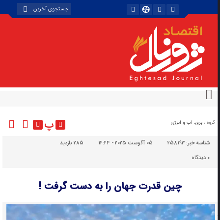
پ
گروه :
برق، آب و انرژی
شناسه خبر:
258193
05 آگوست 2025 - 12:24
285 بازدید
۰
دیدگاه
چین قدرت جهان را به دست گرفت !