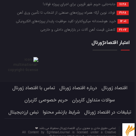
جابه‌جایی حریم شهر قزوین برای اجرای پروژه فولاد!
11:28
فولاد نوین آرکا؛ همراه پروژه‌های صنعتی از انتخاب تا تأمین ورق آهن
19:28
خرید هوشمندانه میکروکنترلر؛ کلید موفقیت پایدار پروژه‌های الکترونیکی
12:01
کاهش قیمت آهن آلات در بازارهای داخلی و خارجی
21:07
اعتبار اقتصادژورنال
اقتصاد ژورنال
درباره اقتصاد ژورنال
تماس با اقتصاد ژورنال
سوالات متداول کاربران
حریم خصوصی کاربران
تبلیغات در اقتصاد ژورنال
شرایط بازنشر محتوا
نبض ارزدیجیتال
تمامی حقوق مادی و معنوی برای اقتصادژورنال محفوظ می باشد ❤️
All Content by EghtesadJournal is licensed under a Creative