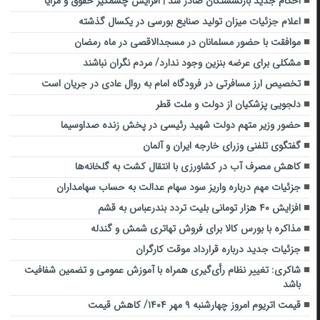
احکام جدید بازنشستگان صادر شد | افزایش چشمگیر حقوق و مزایا
اعلام جزئیات میزان تولید صنایع بورسی در یکسال گذشته
موافقت با حضور مسلمانان در مسجدالاقصی در ماه رمضان
مشکلی برای عرضه بنزین وجود ندارد/ مردم نگران نباشند
تخصیص ارز مسافرتی در فرودگاه امام به روال عادی در جریان است
دلجویی پزشکیان از دولت و ملت قطر
حضور وزیر متهم دولت شهید رئیسی در پخش زنده صداوسیما
گفتگوی تلفنی وزرای خارجه ایران و آلمان
کاهش مصرف آب در کشاورزی با انتقال کشت به گلخانه‌ها
جزئیات مهم درباره واریز سود سهام عدالت به حساب سهامداران
افزایش ۴۰ هزار تومانی بلیت تردد بندرعباس به قشم
مذاکره با بورس کالا برای فروش تهاتری شمش و گندله
جزئیات جدید درباره قرارداد موقت کارگران
شاکری: تغییر نظام رأی‌گیری همراه با آموزش عمومی و تضمین شفافیت
باشد
قیمت اتریوم امروز چهارشنبه ۹ مهر ۱۴۰۴/ کاهش قیمت