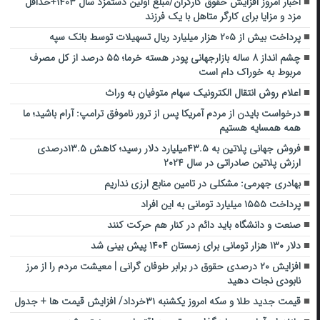
اخبار امروز افزایش حقوق کارگران/مبلغ اولین دستمزد سال ۱۴۰۳+حداقل
مزد و مزایا برای کارگر متاهل با یک فرزند
پرداخت بیش از ۲۰۵ هزار میلیارد ریال تسهیلات توسط بانک سپه
چشم انداز ۸ ساله بازارجهانی پودر هسته خرما؛ ۵۵ درصد از کل مصرف
مربوط به خوراک دام است
اعلام روش انتقال الکترونیک سهام متوفیان به وراث
درخواست بایدن از مردم آمریکا پس از ترور ناموفق ترامپ: آرام باشید؛ ما
همه همسایه هستیم
فروش جهانی پلاتین به ۴۳.۵میلیارد دلار رسید؛ کاهش ۱۳.۵درصدی
ارزش پلاتین صادراتی در سال ۲۰۲۴
بهادری جهرمی: مشکلی در تامین منابع ارزی نداریم
پرداخت ۱۵۵۵ میلیارد تومانی به این افراد
صنعت و دانشگاه باید دائم در کنار هم حرکت کنند
دلار ۱۳۰ هزار تومانی برای زمستان ۱۴۰۴ پیش بینی شد
افزایش ۲۰ درصدی حقوق در برابر طوفان گرانی | معیشت مردم را از مرز
نابودی نجات دهید
قیمت جدید طلا و سکه امروز یکشنبه ۳۱خرداد/ افزایش قیمت ها + جدول