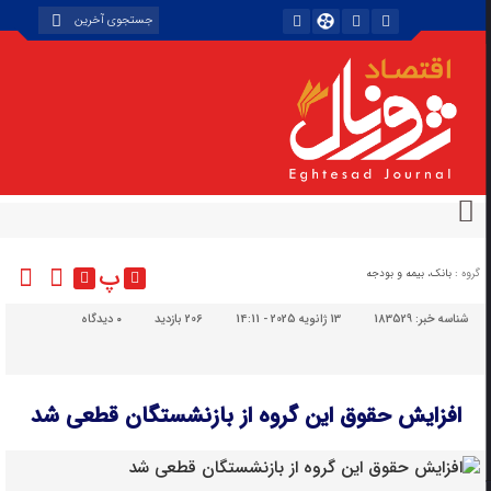
پ
گروه :
بانک، بیمه و بودجه
شناسه خبر:
183529
13 ژانویه 2025 - 14:11
206 بازدید
۰
دیدگاه
افزایش حقوق این گروه از بازنشستگان قطعی شد