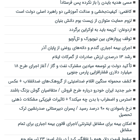
مسی هدیه بایدن را باز نکرده پس فرستاد!
کاظمی: کیفیت‌بخشی و عدالت آموزشی دو راهبرد اصلی دولت است
لزوم حمایت متوازن از زیست بوم دانش‌ بنیان
اردوغان: کریمه باید به اوکراین برگردد
توقف پروازهای بین نیویورک و تل‌آویو
اجرای بیمه اجباری گندم و دانه‌های روغنی از پایان آذر
رشد ۱۳ درصدی ارزش صادرات از گمرکات ایلام
تأکید دولت بر توسعه میادین مشترک نفت و گاز / آغاز اجرای طرح ۱۸
میلیارد دلاری فشارافزایی پارس جنوبی
کشف محموله سنگین اقلام ضدامنیتی از گروهک‌های ضد‌انقلاب + عکس
خبر جدید ایران خودرو درباره طرح فروش / متقاضیان گوش بزنگ باشند
استرس و اضطراب با بدن چه میکند؟ + تاثیرات فیزیکی مشکلات ذهنی
نرخ باسوادی به ۹۰ درصد رسید / پسران دبیرستانی صدرنشین ترک
تحصیل
امکان بیمه برای مشاغل اینترنتی/اجرای قانون بیمه اجباری برای تمام
مشاغل
سقوط قیمت دلار همه را غافلگیر کرد | در بازار امروز ۲۳ تیر ماه چه