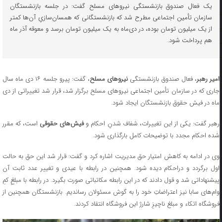
یک فعال صندوق بازنشستگی نیروهای مسلح گفت: در جلسه بازنشستگان
سازمان تأمین اجتماعی مطرح شد که بازنشستگانی که همسان‌سازیِ آن‌ها کمتر
از یک میلیون تومان بوده، در دی‌ماه به یک میلیون تومان برسد و معوقه آذر ماه
هم پرداخت شود.
میر رهبر
، فعال صندوق بازنشستگی
نیروهای مسلح
، گفت: پیرو جلسه ۱۶ دی ماه سال
جاری که در سازمان تأمین اجتماعی نیروهای مسلح برگزار شد، قرار شد تغییراتی از دی
ماه در فیش حقوق بازنشستگان ایجاد شود.
هبر گفت: یکی از این تغییرات، شفاف شدنِ احکام و
فیش‌های حقوقی
است، که مقرر
شده احکام مجدد با توضیحات کامل بارگذاری شود.
وی در ادامه به کاهش امتیار حق مدیریت اشاره کرد و گفت: قرار شد این حق به حالت
اول برگردد و دراحکام دیده شود. همچنین در رابطه با عیدی و تغییر عدد ثابت آن
پیشنهاداتی شد و قول دادند که در این رابطه مکاتباتی صورت بگیرد. در رابطه با مبلغِ کمِ
وام‌های سابا نیز اعتراضاتِ خود را به گوش مسئولان رساندیم. بازنشستگان همچنین از
فروشگاه اتکاء و مبلغ ناچیزِ شارژ این فروشگاه انتقاد کردند.