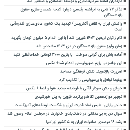
مازندران آماده سرمایه‌گذاری و توسعه اقتصادی و صنعتی شد
تذکر ۷۷ تایی به ابراهیم رئیسی درباره لایحه همسان‌سازی حقوق
بازنشستگان
واکنش ایران به نقض آتش‌بس/ تهدید یک کشور، عادی‌سازی قلدرمآبی
است
کام زائران اربعین ۱۴۰۳ شیرین شد | با این اقدام ۵ میلیون تومان بگیرید
زمان واریز حقوق بازنشستگان در دی ۱۴۰۳ مشخص شد
آماده باش برای گرانی سوخت | با بنزین ۳۰۰۰ تومانی خداحافظی کنید
این جاسوس رژیم صهیونیستی اعدام شد+ عکس
ضرورت بازتعریف نقش فرهنگی مساجد
بیفوما توافق با پرسپولیس را تکذیب کرد
خوش و بش سردار قاآنی با فرمانده جدید هوا و فضا + عکس
تجهیز دوازدهمین تقاطع پرتردد قزوین به پنل خورشیدی
حاجی‌بابایی: طبس نماد قدرت ایران و شکست توطئه‌های آمریکاست
سوال درباره بی‌عدالتی در دهک‌بندی خانوارها در مجلس اعلام وصول شد
رشد ۱۶ درصدی صادرات ایران به ۵ کشور اوراسیا