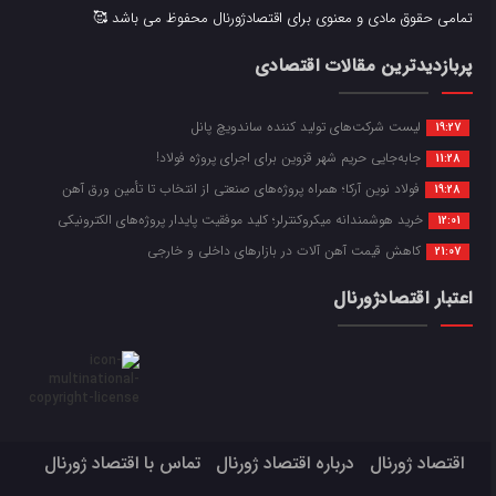
تمامی حقوق مادی و معنوی برای اقتصادژورنال محفوظ می باشد 🥰
پربازدیدترین مقالات اقتصادی
لیست شرکت‌های تولید کننده ساندویچ پانل
19:27
جابه‌جایی حریم شهر قزوین برای اجرای پروژه فولاد!
11:28
فولاد نوین آرکا؛ همراه پروژه‌های صنعتی از انتخاب تا تأمین ورق آهن
19:28
خرید هوشمندانه میکروکنترلر؛ کلید موفقیت پایدار پروژه‌های الکترونیکی
12:01
کاهش قیمت آهن آلات در بازارهای داخلی و خارجی
21:07
اعتبار اقتصادژورنال
اقتصاد ژورنال
درباره اقتصاد ژورنال
تماس با اقتصاد ژورنال