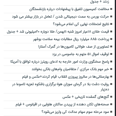
زدند + جدول
مخالفت کمیسیون تلفیق با پیشنهادات درباره بازنشستگان
حرکت بورس به سمت دیجیتالی شدن / تعامل در بازار بیشتر می شود
نتایج امتحانات نهایی کی اعلام می‌شود؟
قیمت طلای ۱۸عیار امروز شنبه ۱۱بهمن/ طلا دوباره ۲۰میلیونی شد + جدول
پرداخت ۸۸۵ میلیارد ریال مطالبات بیمه سلامت بوشهر
تصاویری از صف طولانی کامیون‌ها در گمرک آستارا
توقیف اموال ۵۱ متهم به جاسوسی در یزد
پاسخ سخنگوی وزارت امور خارجه به ادعای رویترز درباره توافق با آمریکا
خبر مهم بانک مرکزی / متقاضیان وام‌های بانکی بخوانند
بهارستانی‌ها در سالروز پیروزی انقلاب قیام کردند+عکس و فیلم
روایت دشت بلا در گرمای سوزان هوا؛ برگزاری باشکوه تعزیه تاسوعا در
ده‌زیار
گنج‌های گمشده تاریخی + عکس
صحنه‌های تکان دهنده از پریدن ساکنان هاوایی در اقیانوس + فیلم
سود مرحله سوم سهام عدالت کی واریز می‌شود؟