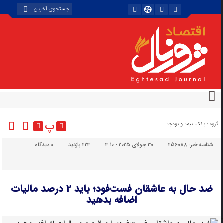
پ
گروه :
بانک، بیمه و بودجه
شناسه خبر:
256088
30 جولای 2025 - 3:10
223 بازدید
۰
دیدگاه
ضد حال به عاشقان فست‌فود؛ باید ۲ درصد مالیات
اضافه بدهید