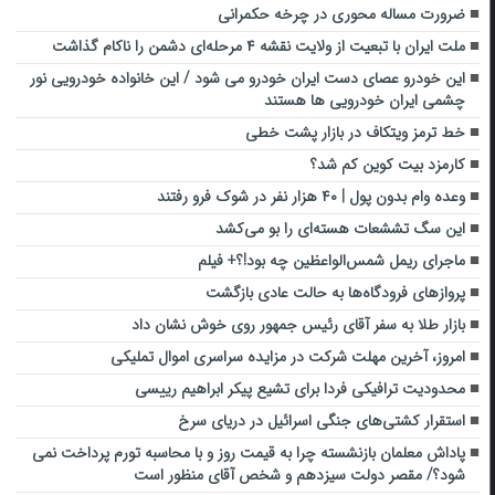
ضرورت مساله محوری در چرخه حکمرانی
ملت ایران با تبعیت از ولایت نقشه ۴ مرحله‌ای دشمن را ناکام گذاشت
این خودرو عصای دست ایران خودرو می شود / این خانواده خودرویی نور
چشمی ایران خودرویی ها هستند
خط ترمز ویتکاف در بازار پشت خطی
کارمزد بیت کوین کم شد؟
وعده وام بدون پول | ۴۰ هزار نفر در شوک فرو رفتند
این سگ تششعات هسته‌ای را بو می‌کشد
ماجرای ریمل شمس‌الواعظین چه بود!؟+ فیلم
پروازهای فرودگاه‌ها به حالت عادی بازگشت
بازار طلا به سفر آقای رئیس جمهور روی خوش نشان داد
امروز، آخرین مهلت شرکت در مزایده سراسری اموال تملیکی
محدودیت ترافیکی فردا برای تشیع پیکر ابراهیم رییسی
استقرار کشتی‌های جنگی اسرائیل در دریای سرخ
پاداش معلمان بازنشسته چرا به قیمت روز و با محاسبه تورم پرداخت نمی
شود؟/ مقصر دولت سیزدهم و شخص آقای منظور است