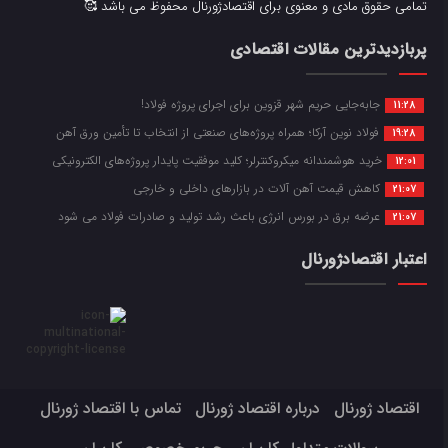
تمامی حقوق مادی و معنوی برای اقتصادژورنال محفوظ می باشد 🥰
پربازدیدترین مقالات اقتصادی
جابه‌جایی حریم شهر قزوین برای اجرای پروژه فولاد!
11:28
فولاد نوین آرکا؛ همراه پروژه‌های صنعتی از انتخاب تا تأمین ورق آهن
19:28
خرید هوشمندانه میکروکنترلر؛ کلید موفقیت پایدار پروژه‌های الکترونیکی
12:01
کاهش قیمت آهن آلات در بازارهای داخلی و خارجی
21:07
عرضه برق در بورس انرژی باعث رشد تولید و صادرات فولاد می شود
21:07
اعتبار اقتصادژورنال
اقتصاد ژورنال
درباره اقتصاد ژورنال
تماس با اقتصاد ژورنال