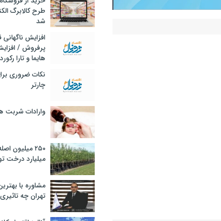
خرید از فروشگاه‌
طرح کالابرگ الک
شد
افزایش ناگهانی
پرفروش / افزایش
هایما و تارا رکورد
نکات ضروری برا
چارتر
بانک و بیمه
وارادات شربت 
۲۵۰ میلیون اص
میلیارد درخت تو
مشاوره با بهتری
تهران چه تاثیری 