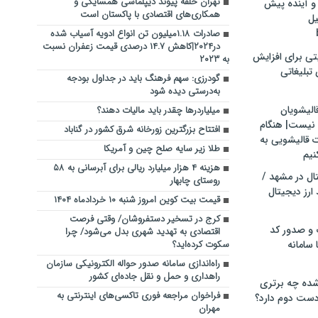
تهران حلقه پیوند دیپلماسی همسایگی و
و آینده پیش
همکاری‌های اقتصادی با پاکستان است
یل
صادرات ۱.۱۸میلیون تن انواع ادویه آسیاب شده
در۲۰۲۴|کاهش ۱۴.۷ درصدی قیمت زعفران نسبت
تی برای افزایش
به ۲۰۲۳
تبلیغاتی
گودرزی: سهم فرهنگ باید در جداول بودجه
به‌درستی دیده شود
الیشویان
میلیاردرها چقدر باید مالیات دهند؟
 نیست| هنگام
افتتاح بزرگترین زورخانه شرق کشور در گناباد
ت قالیشویی به
طلا زیر سایه صلح چین و آمریکا
نیم
هزینه ۴ هزار میلیارد ریالی برای آبرسانی به ۵۸
ال در مشهد /
روستای چابهار
ارز دیجیتال
قیمت بیت کوین امروز شنبه ۱۰ خردادماه ۱۴۰۴
کرج در تسخیر دستفروشان/ وقتی فرصت
 و صدور کد
اقتصادی به تهدید شهری بدل می‌شود/ چرا
 سامانه
سکوت کرده‌اید؟
راه‌اندازی سامانه صدور حواله الکترونیکی سازمان
راهداری و حمل و نقل جاده‌ای کشور
ده چه برتری
فراخوان مراجعه فوری تاکسی‌های اینترنتی به
ست دوم دارد؟
مهران