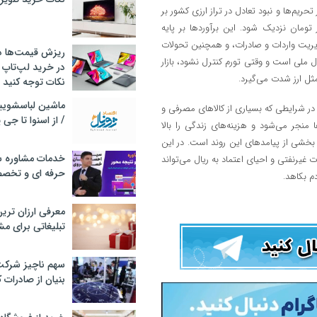
یم‌ها و نبود تعادل در تراز ارزی کشور بر
ه نرخ دلار ممکن است تا پایان سال ۱۴۰۴ به آستانه ۱۲۰ هزار تومان نزدیک شود. این برآوردها بر پایه
یریت واردات و صادرات، و همچنین تحولات
ریزش قیمت‌ها در 
ل ملی است و وقتی تورم کنترل نشود، بازار
در خرید لپ‌تاپ 
مثل ارز شدت می‌گیرد.
نکات توجه کنید
. در شرایطی که بسیاری از کالاهای مصرفی و
/ از اسنوا تا جی
 منجر می‌شود و هزینه‌های زندگی را بالا
 بخشی از پیامدهای این روند است. در این
خدمات مشاوره سئ
رنفتی و احیای اعتماد به ریال می‌تواند
حرفه ای و تخص
م بکاهد.
معرفی ارزان تری
تبلیغاتی برای مش
سهم ناچیز شرک
بنیان از صادرات 