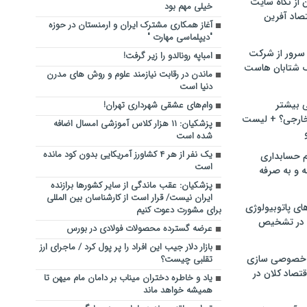
ن از نگاه سایت
خیلی مهم بود
صاد آفرین
آغاز همکاری مشترک ایران و ارمنستان در حوزه
"دیپلماسی مهارت "
سرور از شرکت
امباپه رونالدو را زیر گرفت!
 شتابان هاست
ماندن در رقابت نیازمند علوم و روش های مدرن
دنیا است
ی بیشتر
وام‌های عشقی شهرداری تهران!
خارجی؟ + لیست
پزشکیان: ۱۱ هزار کلاس آموزشی امسال اضافه
شده است
یک نفر از هر ۴ کشاورز آمریکایی بدون کود مانده
م حسابداری
است
ه و به صرفه
پزشکیان: عقب ماندگی از سایر کشورها برازنده
ایران نیست/ قرار است از کارشناسان بین المللی
ای پاتوبیولوژی
برای مشورت دعوت کنیم
 در تشخیص
عرضه گسترده محصولات فولادی در بورس
بازار دلار جیب این افراد را پر پول کرد / ماجرای ارز
خصوصی سازی
تقلبی چیست؟
تصاد کلان در
یاد و خاطره دختران میناب بر دامان مام میهن تا
همیشه خواهد ماند