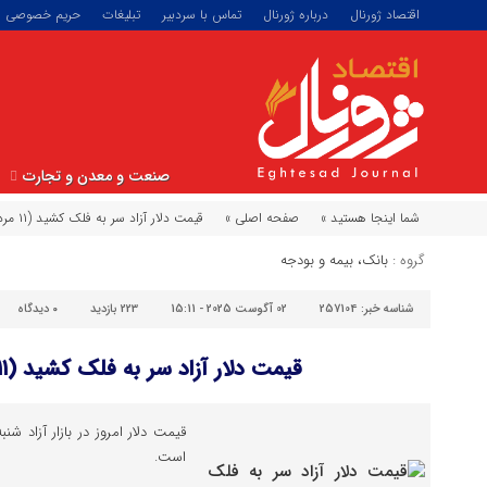
اقتصاد ژورنال
درباره ژورنال
تماس با سردبیر
تبلیغات
حریم خصوصی
صنعت و معدن و تجارت
شما اینجا هستید »
صفحه اصلی »
قیمت دلار آزاد سر به فلک کشید (۱۱ مرداد ۱۴۰۴)
گروه :
بانک، بیمه و بودجه
شناسه خبر:
257104
02 آگوست 2025 - 15:11
223 بازدید
۰
دیدگاه
قیمت دلار آزاد سر به فلک کشید (۱۱ مرداد ۱۴۰۴)
است.