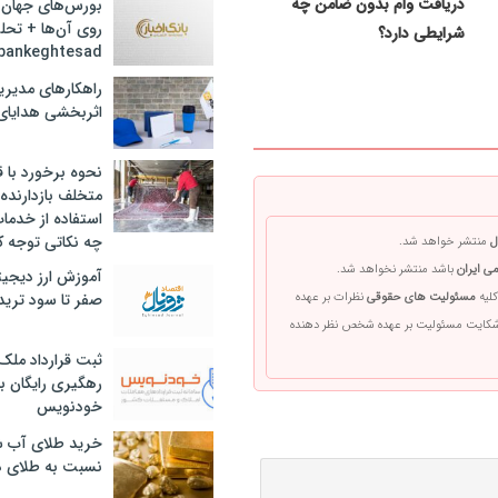
دریافت وام بدون ضامن چه
بورس‌های جهان 
روی آن‌ها + تحل
شرایطی دارد؟
bankeghtesad
راهکارهای مدیری
اثربخشی هدایای 
نحوه برخورد با ق
متخلف بازدارنده
استفاده از خدما
چه نکاتی توجه ک
ل
منتشر خواهد شد.
ی ایران
باشد منتشر نخواهد شد.
آموزش ارز دیجیت
صفر تا سود ترید 
کلیه
مسئولیت های حقوقی
نظرات بر عهده
 شکایت مسئولیت بر عهده شخص نظر دهنده
ثبت قرارداد ملک
رهگیری رایگان با
خودنویس
خرید طلای آب ش
نسبت به طلای د