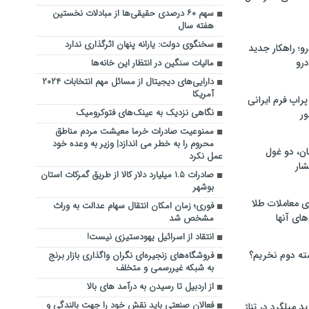
سهم ۶۰ درصدی حقیقی‌ها از مبادلات نخستین
هفته سال
سخنگوی دولت: یارانه پنهان اثرگذاری ندارد
؛ راهکار جدید
رو
مالیات سنگین در انتظار این خانه‌ها
دارایی‌های دیجیتال از مسائل مهم انتخابات ۲۰۲۴
آمریکا
راپ فرم ایرانی
نگاهی نزدیک به عینک‌های فتوکرومیک
ور
ممنوعیت صادرات خرما معیشت مردم مناطق
محروم را به خطر می اندازد| وزیر به وعده خود
ان، دو غول
عمل نکرد
ار
صادرات ۱.۵ میلیارد دلار کالا از طریق گمرکات استان
بوشهر
ی معاملات طلا
فوری؛ زمان امکان انتقال سهام عدالت به وراث
های آنها
مشخص شد
انتقاد از اسرائیل یهودستیزی نیست!
ته دوم نخریم؟
فروشگاه‌های زنجیره‌ای نگران واگذاری بازار برنج
به شبکه غیررسمی و متخلف
از اردبیل تا رسیدن به درآمد های بالا
فعالان صنعتی باید نقش خود را جهت بالندگی و
 میلگرد در تناژ