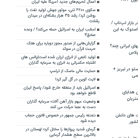
اعمال تحریم‌های جدید آمریکا علیه ایران
سکوی ۶۲۰۰ تنی، موتور جهش تولید نفت را
روشن کرد/ رشد ۳۵ هزار بشکه‌ای در میدان
رشادت
بازار لپ‌تاپ /
استوک به این
امشب ایران به اسرائیل حمله می‌کند؟ / وعده
صادق۳
گزارش‌هایی از صدور مجوز دوباره برای هتک
ماشین لباسشویی‎های ایرانی چند؟
حرمت قرآن در سوئد
 پلاس
تولید تابعی از انرژی ارزان شده است|پالس های
اشتباه حکمرانی بد انرژی به سرمایه گذاران
و در تبریز +
حمایت مالی ماسک از ترامپ
صی
لایت کوین در گل گیر کرد!
اسرائیل باید از منطقه خارج شود/ پاسخ ایران
ن هدایای
قاطع خواهد بود
تریان
وضعیت مبهم بازار آهن آلات؛ سرمایه گذاران
دست به عصا حرکت می کنند
ت های دانش
دغدغه رئیس جمهور در خصوص قانون حجاب
دیده شود
کشور
گرمای شدید پروازها را مختل کرد؛ لهستان در
بالاترین سطح هشدار گرمایی