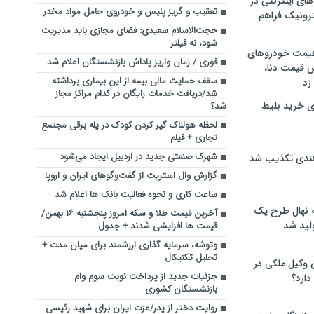
های اینترنتی در
تعقیب و گریز پلیس و خودروی حامل مواد مخدر
ترونیک فراهم
حجت‌الاسلام سعیدی: فضای مجازی باید مدیریت
شود، نه فیلتر
 قیمت خودروهای
فوری / زمان واریز پاداش بازنشستگان اعلام شد
 قیمت دنا،
سقف حمایت مالی بیمه از این بیماری برداشته
 زد
شد/دریافت خدمات رایگان در کدام مراکز مجاز
ی خرید بلیط
شد؟
لحظه هولناک گیر کردن کودک در پله برقی مجتمع
تجاری + فیلم
شهرک صنعتی جدید در اردبیل ایجاد می‌شود
هندی تکذیب شد
گزارش وال استریت از گفت‌وگوهای ایران و اروپا
ساعت کاری و نحوه فعالیت بانک ها اعلام شد
له نهال طرح یک
آخرین قیمت طلا و سکه امروز پنجشنبه ۱۶ بهمن/
لید شد
قیمت ها افزایشی شدند + جدول
وتوشه، سرمایه گذاری ارزشمند برای میان مدت +
تحلیل تکنیکال
ن وکیل ملکی در
جزئیات جدید از پرداخت نوبت سوم وام
دارد؟
بازنشستگان کشوری
روایت دختر از پدر/عزت ایران برای شهید رئیسی