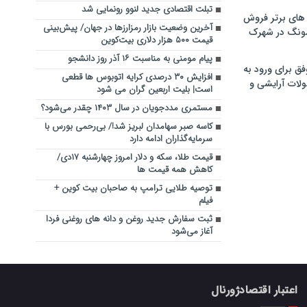
تبلت اقتصادی جدید لنوو رونمایی شد
های برتر فروش
آخرین وضعیت بازار رمزارزها در جهان/ پیش‌بینی
سونگ در شهرک
قیمت ۵۰۰ هزار دلاری بیت‌کوین
پیام مومنی به مناسبت ۱۶ آذر روز دانشجو
فق برای ورود به
افزایش ۳۰ درصدی کرایه اتوبوس ها قطعی
ولات آرایشی و
است| بلیت اربعین گران می شود
مستمری مددجویان در سال ۱۴۰۳ چقدر می‌شود؟
کاسه صبر سهامدان لبریز شد!/ بی‌رحمی بورس با
سرمایه‌گذاران ادامه دارد
قیمت طلا، سکه و دلار امروز چهارشنبه ۱۷دی/
کاهش همه قیمت ‌ها
توصیه طلایی ترامپ به صاحبان بیت کوین +
فیلم
ثبت سفارش جدید روغن و دانه های روغنی فردا
آغاز می‌شود
اعتبار اقتصادژورنال