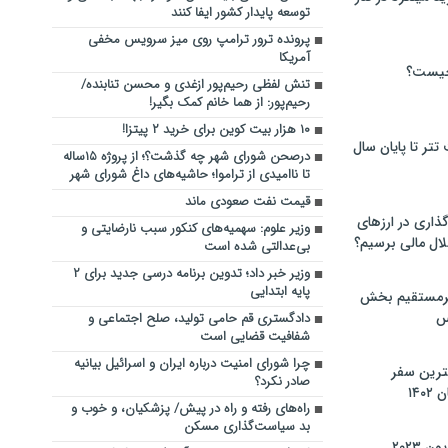
توسعه پایدار کشور ایفا کنند
پرونده ترور ترامپ روی میز سرویس مخفی
آمریکا
چیست؟
تنش لفظی رحیم‌پور ازغدی و محسن تنابنده/
رحیم‌پور: از هما خانم کمک بگیر!
۱۰ هزار بیت کوین برای خرید ۲ پیتزا!
تر تا پایان سال
درصحن شورای شهر چه گذشت؟؛ از پروژه ۱۵‌ساله
تا ناامیدی از تراموا؛ حاشیه‌های داغ شورای شهر
قیمت نفت صعودی ماند
گذاری در ارزهای
وزیر علوم: سهمیه‌های کنکور سبب نارضایتی و
لال مالی برسیم؟
بی‌عدالتی شده است
وزیر خبر داد؛ تدوین برنامه درسی جدید برای ۲
پایه ابتدایی
یرمستقیم بخش
س
دادگستری قم حامی تولید، صلح اجتماعی و
شفافیت قضایی است
چرا شورای امنیت درباره ایران و اسرائیل بیانیه
نترین سفر
صادر نکرد؟
۱۴
راه‌های رفته و راه در پیش/ پزشکیان، و خوب و
بد سیاست‌گذاری مسکن
 ۲۰۲۳