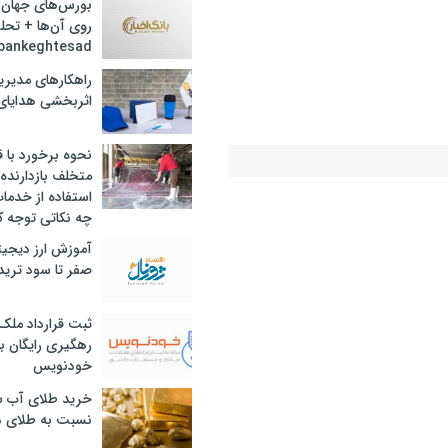
بورس‌های جهان 
روی آن‌ها + تحل
bankeghtesad
راهکارهای مدیری
اثربخشی هدایای 
نحوه برخورد با ق
متخلف بازدارنده
استفاده از خدما
چه نکاتی توجه ک
آموزش ارز دیجیت
صفر تا سود ترید 
+ جزئیات
ثبت قرارداد ملک
بانک و بیمه
رهگیری رایگان با
خودنویس
خرید طلای آب ش
نسبت به طلای د