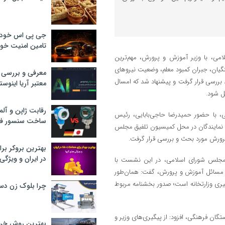
جی پی اس خودرو
تامین امنیت خود
ی، با وزیر آموزش و پرورش، مهم‌ترین
نگیان، جبران کمبود معلم، وضعیت نیروهای
معرفی و بررسی پ
د مسکن فرهنگیان مورد بررسی قرار گرفت و پیشنهاد شد که امسال
معتبر آریا اینوست
رقابت ژاپن و آلم
با حضور حمیدرضا حاجی‌بابایی، رئیس
ساخت سنسور فش
ز نمایندگان در محل کمیسیون تلفیق مجلس
رورش مورد بحث و بررسی قرار گرفت.
بهترین بروکر برا
در ایران و ویژگی‌
 مجلس شورای اسلامی، در این نشست با
ی مسائل آموزش و پرورش، گفت: همان‌طور
یری وزارتخانه است؛ صدور بخشنامه مربوط
چرا بلوک زن دس
ان فرهنگی، افزود: از پیگیری‌های وزیر و
بهترین روش خرید