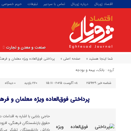
اقتصاد ژورنال
درباره ژورنال
تماس با سردبیر
تبلیغات
حریم خصوصی
صنعت و معدن و تجارت
شما اینجا هستید »
صفحه اصلی »
پرداختی فوق‌العاده ویژه معلمان و فرهن
گروه :
بانک، بیمه و بودجه
شناسه خبر:
259229
08 آگوست 2025 - 15:11
260 بازدید
۰
دیدگاه
پرداختی فوق‌العاده ویژه معلمان و فره
حاجی بابایی با اشاره به اقداما
حقوق بازنشستگان فرهنگی، افزود:
پاداش بازنشستگان تشکر می‌کن