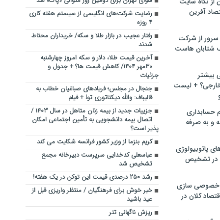
هوای تهران برای دومین روز متوالی «پاک» شد
ن از نگاه سایت
صاد آفرین
رضایت شرکت‌های انگلیسی از سیستم هفته کاری
۴ روزه
رفتار عجیب در بازار طلا و سکه/ خریداران محتاط
سرور از شرکت
شدند
 شتابان هاست
آخرین قیمت طلا، دلار و سکه امروز چهارشنبه
۳۰مهر ۱۴۰۴/ کاهش قیمت ها؟ + جدول و
ی بیشتر
جزئیات
خارجی؟ + لیست
جنجال در مجلس؛ فریادهای صباغیان خطاب به
قالیباف: والله دیکتاتوری تو! + فیلم
جزییات جدید از بیمه زنان متاهل در سال ۱۴۰۳ /
م حسابداری
اتصال بیمه دانشجویی به تأمین اجتماعی امکان
ه و به صرفه
پذیر است؟
کریم بنزما از وزیر کشور فرانسه شکایت می کند
ای پاتوبیولوژی
عباسعلی کدخدایی سرپرست دبیرخانه مجمع
 در تشخیص
تشخیص شد
رشد ۲۵۰ درصدی قیمت این توکن در یک هفته!
خصوصی سازی
خبر خوش برای فرهنگیان / منتظر واریزی قبل از
تصاد کلان در
عید باشید
ریزش ناگهانی تتر