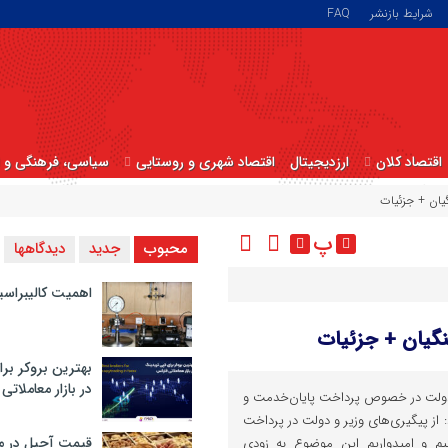
شرایط بازنشر
FAQ
اقتصاد کلان
ارزدیجیتال
اقتصاد شهری و روستایی
سیاسی، فرهنگی و ا
گیان + جزئیات
پ
محبوب
جدید
دیدگاهها
اهمیت کالیبراسی
نگیان + جزئیات
بهترین بروکر برا
در بازار معاملاتی
ت دولت در خصوص پرداخت پایان‌خدمت و
 از پیگیری‌های وزیر و دولت در پرداخت
قیمت آجیل در م
یم و امیدواریم این موضوع به زودی