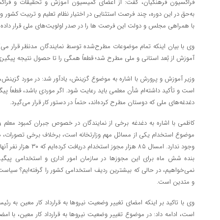
فراکسیون فرهنگیان، گفت: از اعضای کمیسیون آموزش و تحقیقات و فراکسی
به‌حق در این دوره، چند فرصت استثنایی در اختیار نظام تعلیم و تربیت کشور و
با همراهی مجلس و دولت این فرصت ها را در صدر اولویت‌های ملی قرار داده
وی با بیان اینکه تمام موضوعات مطرح‌شده توسط نمایندگان مدنظر قرار می‌گ
آموزش از بُعد استانی و ملی مطرح شد؛ قطعاً همگی را تا حصول نتیجه پیگیری
وزیر آموزش و پرورش با اشاره به موضوع گزینش، یادآور شد: در مورد گزینش
است و تأکید داشته‌ام شأن معلمی باید رعایت شود. اگر موردی باشد، قطعاً پیگ
دغدغه‌های ملی که دوستان مطرح کرده‌اند، حتماً در دستور کار قرار می‌گیرد.
کاظمی با اشاره به دغدغه برخی از نمایندگان در خصوص جبران کمبود معلم و 
موضوع استخدام یکی از مسائل مهم وزارتخانه است، برخلاف برخی تصورات، هرگ
وجود ندارد. امسال ۸۵ هزار 
بنده شش ماه برای این مجوزها در سازمان امور اداری و استخدامی پیگیر
نمی‌خواهیم، در حالی که بیشترین ردیف استخدامی کشور را گرفته‌ایم؟ سیاست 
و متدین است.
وی با تاکید بر اینکه امضای تغییر وضعیت نیروها به قرارداد کار معین به ر
است، ادامه داد: در موضوع تغییر وضعیت نیروها به قرارداد کار معین، با ام