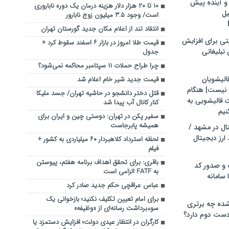
و آینده پیش
۱۰ تا ۲۰ هزار دلار هزینه درمان یک دوره ناباروری
یل
است/ وجود ۳.۵ میلیون زوج نابارور
انتقاد تند از اعلام مکان جدید گورستان تهران
تی برای افزایش
قیمت طلا امروز در بازار ۶ اسفند سقوط کرد +
تبلیغاتی
جدول
چرا طراح حملات ۱۱ سپتامبر محاکمه نمی‌شود؟
الیشویان
قیمت جدید شیر خام اعلام شد
 نیست| هنگام
قتل دختر دانشجو در حاشیه تهران/ جسد ملیکا
ت قالیشویی به
کنار کانال آب پیدا شد
نیم
سفیر پکن در تهران: دوستی چین و ایران برای
همیشه پابرجاست
ال در مشهد /
ارز دیجیتال
لحظه استرداد کلاهبردار ۶۰ میلیاردی به کشور +
فیلم
باقری: برای تحقق اهداف برنامه هفتم، پیوستن
 و صدور کد
به FATF الزامی است
 سامانه
عباس عراقچی حکم جدید صادر کرد
برای امام تعیین تکلیف نکنید؛ بازخوانی یک
ده چه برتری
سوءبرداشت رسانه‌ای از «وظیفه»
ست دوم دارد؟
کارگران در انتظار عیدی دولت؛ افزایش دستمزد یا