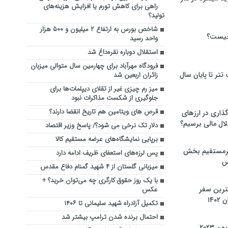
راهی برای کاهش تورم یا افزایش هزینه‌های
تولید؟
شاخص بورس به ارتفاع ۲ میلیون و ۵۰۰ هزار
چیست؟
واحد رسید
استقلال دوباره نقره‌داغ شد
فرودگاه مهرآباد برای چهارمین سال متوالی میزبان
تر تا پایان سال
زائران اربعین شد
میز رم چیزی غیر از تقلای دیپلمات‌ها برای
جلوگیری از شکست مذاکرات نبود
قرص های ویتامین هم تاریخ انقضا دارند؟
گذاری در ارزهای
لال مالی برسیم؟
دلار تک نرخی می شود؟/ پاسخ وزیر اقتصاد
برپایی نمایشگاه‌های عرضه مستقیم کالا
یرمستقیم بخش
پس لرزه‌های استعفای ظریف ادامه دارد
س
میزبانی گلستان از ۴ شهید گمنام دفاع مقدس
با یک روز حقوق کارگری چه می‌توان خرید؟ +
نترین سفر
عکس
۱۴
تکمیل آزادراه شهید سلیمانی تا ۱۴۰۶
احتمال برنده شدن ترامپ بیشتر شد
 ۲۰۲۳