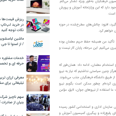
ون فرهنگیان به‌طور ویژه تشکر می‌کنم.
جود دارد که این وزارتخانه آموزش و پرورش
 است.
ریزش قیمت‌ها در 
یرد، افزود: چالش‌های مطرح‌شده در حوزه
در خرید لپ‌تاپ 
نکات توجه کنید
 خواهم کرد.
، تأکید من همیشه حفظ حریم معلمان بوده
/ از اسنوا تا جی
یری می‌کنیم. این مرحله، پایان کار نیست و
خدمات مشاوره سئ
حرفه ای و تخص
استخدام معلمان، ادامه داد: همان‌طور که
ز چنین سیاستی نداشتیم که نیاز به نیرو
مجوز استخدام دریافت کرده‌ایم که ۳۰ هزار نفر آنها از طریق دانشگاه فرهنگیان جذب می‌شوند.
معرفی ارزان تری
تبلیغاتی برای مش
ی کرده‌ام. چطور ممکن است بگویم نیرو
ما استفاده از نیروهای جوان، لایق، مؤمن
سهم ناچیز شرک
بنیان از صادرات 
ئیس سازمان اداری و استخدامی کشور رسیده
ضای رفیع‌زاده و پیگیری کمیسیون آموزش و