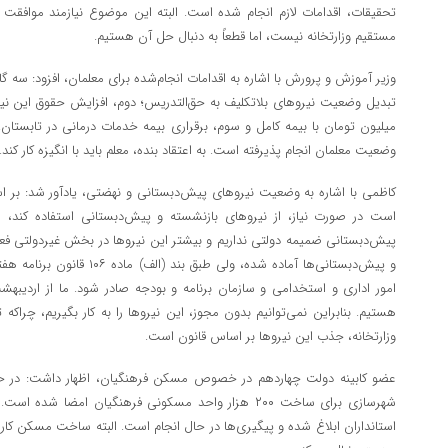
تحقیقات، اقدامات لازم انجام شده است. البته این موضوع نیازمند موافقت س
مستقیم وزارتخانه نیست، اما قطعاً به دنبال حل آن هستیم.
وزیر آموزش و پرورش با اشاره به اقدامات انجام‌شده برای معلمان، افزود: سه 
تبدیل وضعیت نیروهای بلاتکلیف به حق‌التدریس؛ دوم، افزایش حقوق این نیر
میلیون تومان با بیمه کامل و سوم، برقراری بیمه خدمات درمانی در تابستان. 
وضعیت معلمان انجام پذیرفته است. به اعتقاد بنده، معلم باید با انگیزه کار کند.
کاظمی با اشاره به وضعیت نیروهای پیش‌دبستانی و نهضتی، یادآور شد: بر 
است در صورت نیاز، از نیروهای بازنشسته و پیش‌دبستانی استفاده کند، ام
پیش‌دبستانی ضمیمه دولتی نداریم و بیشتر این نیروها در بخش غیردولتی فعا
و پیش‌دبستانی‌ها آماده شده، ولی ط
امور اداری و استخدامی و سازمان برنامه و بودجه صادر شود. ما از اردیبهش
هستیم. بنابراین نمی‌توانیم بدون مجوز، این نیروها را به کار بگیریم، چراک
وزارتخانه، جذب این نیروها بر اساس قانون است.
عضو کابینه دولت چهاردهم در خصوص مسکن فرهنگیان، اظهار داشت: در حوزه 
شهرسازی برای ساخت ۲۰۰ هزار واحد مسکونی فرهنگیان امضا شد
استانداران ابلاغ شده و پیگیری‌ها در حال انجام است. البته ساخت مسکن کار دش