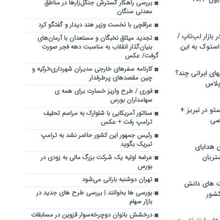
بررسی راهکار گسترش جنگل‌زارها در مناطق
معدنی سنگان
عراقچی با نخست وزیر هند دیدار و گفتگو کرد
بازار لپ‌تاپ /
تجدید میثاق نخبگان و مستعدان با آرمان‌های
استوک به این
بنیان‌گذار انقلاب به مناسبت دهه فجر صورت
گرفت/ عکس
کارنامه سفرهای خارجی مدیران شهرداری؛ترکیه و
ماشین لباسشویی‎های ایرانی چند؟
چین مقصدهای پرطرفدار
 پلاس
فوری / طرح واریز خسارت برای همه ی
سهامداران بورس
و در تبریز +
سناتور آمریکایی با شلوارک به مراسم تحلیف
صی
ترامپ رفت + عکس
رئیس جمهور این کشور حاضر نشد به ترامپ
تبریک بگوید
ن هدایای
تریان
عرضه اولیه یک شرکت بزرگ مالی به زودی در
بورس
تهران دوشنبه بارانی می‌شود
ت های دانش
بورسی ها بخوانند | بررسی طرح های جدید در
کشور
بازار سهام
درخشش بانوان دوچرخه‌سوار قزوین در مسابقات