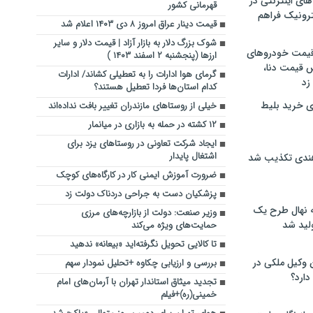
های اینترنتی در
قهرمانی کشور
ترونیک فراهم
قیمت دینار عراق امروز ۸ دی ۱۴۰۳ اعلام شد
شوک بزرگ دلار به بازار آزاد | قیمت دلار و سایر
 قیمت خودروهای
ارزها (پنجشنبه ۲ اسفند ۱۴۰۳ )
 قیمت دنا،
گرمای هوا ادارات را به تعطیلی کشاند/ ادارات
 زد
کدام استان‌ها فردا تعطیل هستند؟
ی خرید بلیط
خیلی از روستاهای مازندران تغییر بافت نداده‌اند
۱۲ کشته در حمله به بازاری در میانمار
ایجاد شرکت تعاونی در روستاهای یزد برای
اشتغال پایدار
هندی تکذیب شد
ضرورت آموزش ایمنی کار در کارگاه‌های کوچک
پزشکیان دست به جراحی دردناک دولت زد
له نهال طرح یک
وزیر صنعت: دولت از بازارچه‌های مرزی
لید شد
حمایت‌های ویژه می‌کند
تا کالایی تحویل نگرفته‌اید «بیعانه» ندهید
ن وکیل ملکی در
بررسی و ارزیابی چکاوه +تحلیل نمودار سهم
دارد؟
تجدید میثاق استاندار تهران با آرمان‌های امام
خمینی(ره)+فیلم