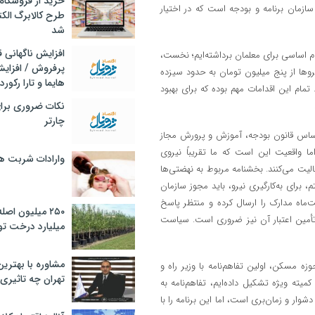
خرید از فروشگاه‌
ازمان برنامه و بودجه است که در اختیار
طرح کالابرگ الک
شد
افزایش ناگهانی
گام اساسی برای معلمان برداشته‌ایم؛ نخست،
پرفروش / افزایش
وها از پنج میلیون تومان به حدود سیزده
هایما و تارا رکورد
تمام این اقدامات مهم بوده که برای بهبود
نکات ضروری برا
چارتر
اساس قانون بودجه، آموزش و پرورش مجاز
ا واقعیت این است که ما تقریباً نیروی
وارادات شربت 
لیت می‌کنند. بخشنامه مربوط به نهضتی‌ها
بق بند (الف) ماده ۱۰۶ قانون برنامه هفتم، برای به‌کارگیری نیرو، باید مجوز سازمان
ت‌ماه مدارک را ارسال کرده و منتظر پاسخ
۲۵۰ میلیون اص
ه تأمین اعتبار آن نیز ضروری است. سیاست
میلیارد درخت تو
مشاوره با بهتری
مسکن، اولین تفاهم‌نامه با وزیر راه و
تهران چه تاثیری 
ه است. کمیته ویژه تشکیل داده‌ایم، تفاهم‌نامه به
وار و زمان‌بری است، اما این برنامه را با