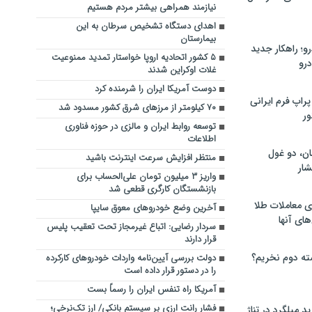
نیازمند همراهی بیشتر مردم هستیم
اهدای دستگاه تشخیص سرطان به این
بیمارستان
؛ راهکار جدید
۵ کشور اتحادیه اروپا خواستار تمدید ممنوعیت
رو
غلات اوکراین شدند
دوست آمریکا ایران را شرمنده کرد
راپ فرم ایرانی
‌۷۰ کیلومتر از مرزهای شرق کشور مسدود شد‌
ور
توسعه روابط ایران و مالزی در حوزه فناوری
اطلاعات
ان، دو غول
منتظر افزایش سرعت اینترنت باشید
ار
واریز ۳ میلیون تومان علی‌الحساب برای
بازنشستگان کارگری قطعی شد
ی معاملات طلا
آخرین وضع خودروهای معوق سایپا
های آنها
سردار رضایی: اتباع غیرمجاز تحت تعقیب پلیس
قرار دارند
ته دوم نخریم؟
دولت بررسی آیین‌نامه واردات خودروهای کارکرده
را در دستور قرار داده است
آمریکا راه تنفس ایران را رسماً بست
فشار رانت ارزی بر سیستم بانکی/ ارز تک‌نرخی؛
 میلگرد در تناژ