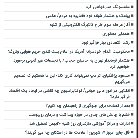
سامسونگ عذرخواهی کرد
پیامک و هشدار شبانه قوه قضاییه به مردم/ عکس
آغاز مرحله سوم طرح کالابرگ الکترونیکی از شنبه
همدلی دستوری
رشد اقتصادی بهار فراگیر نبود
محکومیت اقدام خودسرانه آمریکا در اعلام بسته‌شدن حریم هوایی ونزوئلا
هشدار فرماندار تهران به حامیان حجاب/ با تجمعات غیر قانونی برخورد
خواهیم کرد
مسعود پزشکیان: ترامپ نمی‌تواند کاری کند؛ این ما هستیم که تصمیم
می‌گیریم
انقلابی در امور مالی جهانی/ توکنایزاسیون چه نقشی در ایجاد یک اقتصاد
فراگیر دارد؟
بعد از تصادف برای جلوگیری از راهبندان چه کنیم؟
قشم با چالش‌های جدی در حوزه بهداشت و درمان روبروست
ادارات و مراکز آموزشی مازندران روز شنبه ۲۰بهمن تعطیل شد
فال چای امروز ۱۷ شهریور | علامت ها در استکان چه می گویند؟