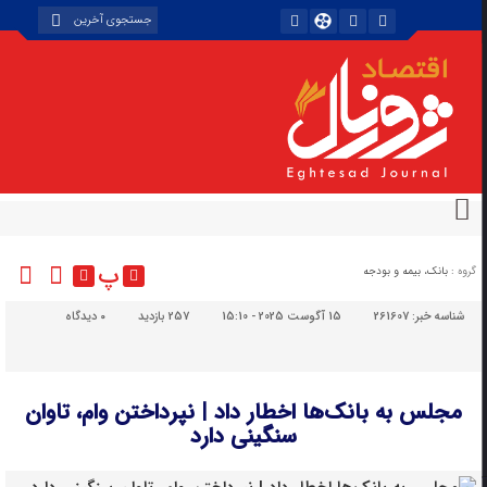
پ
گروه :
بانک، بیمه و بودجه
شناسه خبر:
261607
15 آگوست 2025 - 15:10
257 بازدید
۰
دیدگاه
مجلس به بانک‌ها اخطار داد | نپرداختن وام، تاوان
سنگینی دارد