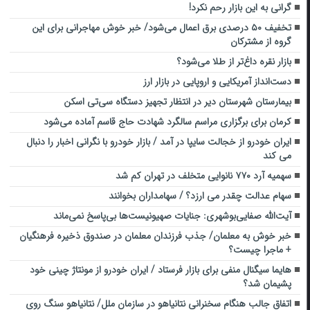
گرانی به این بازار رحم نکرد!
تخفیف ۵۰ درصدی برق اعمال می‌شود/ خبر خوش مهاجرانی برای این
گروه از مشترکان
بازار نقره داغ‌تر از طلا می‌شود؟
دست‌انداز آمریکایی و اروپایی در بازار ارز
بیمارستان شهرستان دیر در انتظار تجهیز دستگاه سی‌تی اسکن
کرمان برای برگزاری مراسم سالگرد شهادت حاج قاسم آماده می‌شود
ایران خودرو از خجالت سایپا در آمد / بازار خودرو با نگرانی اخبار را دنبال
می کند
سهمیه آرد ۷۷۰ نانوایی متخلف در تهران کم شد
سهام عدالت چقدر می ارزد؟ / سهامداران بخوانند
آیت‌الله صفایی‌بوشهری: جنایات صهیونیست‌ها بی‌پاسخ نمی‌ماند
خبر خوش به معلمان/ جذب فرزندان معلمان در صندوق ذخیره فرهنگیان
+ ماجرا چیست؟
هایما سیگنال منفی برای بازار فرستاد / ایران خودرو از مونتاژ چینی خود
پشیمان شد؟
اتفاق جالب هنگام سخنرانی نتانیاهو در سازمان ملل/ نتانیاهو سنگ روی