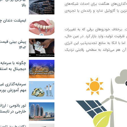
ه‌گذاری‌های هنگفت برای احداث شبکه‌های
بالا
ین یا گازوئیل ندارد و راندمان یا تجربه‌ی
ایمپلنت دندان 
 آن در بازار است. برخلاف خودروهای برقی که به تغییرات
 همگام با توسعه‌ی ظرفیت تولید، وارد بازار کرد. در عین حال،
پیش بینی قیمت ت
فسیلی لازم است، اما با اتکا به منابع تجدیدپذیر، این انرژی
۱۴۰۲
ی آن هم می‌تواند به سطحی رقابتی نزدیک
چگونه با سرمایه‌
دیجیتال به استق
سرمایه‌گذاری غ
مهم آموزش بور
تور باتومی : ارزا
خارجی در تابستان ۰۲
نکات خرید تلویزیون