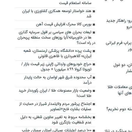
سامانه استعلام قیمت
هند خواستار توسعه همکاری کشاورزی با ایران
شد
؛ راهکار جدید
بورس کالا محرک افزایش قیمت آهن
رو
تبعات بحران های سیاسی بر افول سرمایه گذاری
ها در خاورمیانه/آیا روزهای سخت منطقه پربحران
راپ فرم ایرانی
در راه است؟
ور
پشت پرده «دانشگاه پزشکی ارمنستان، شعبه
ایران»؛ کلاهبرداری با ظاهری قانونی
حراج خودروهای وارداتی ژاپنی زیر قیمت بازار /
ان، دو غول
تویوتا کرولا ۸۹۹ میلیون! + جدول
ار
آب محدوده شرق شهر لواسان به حالت پایدار
درآمد
ی معاملات طلا
وضعیت بازار مصنوعات طلا / ایران رکورددار خرید
های آنها
طلا است!
اجتماع پرشور مردم ولایتمدار شیراز در حمایت از
ته دوم نخریم؟
عملیات بشارت فتح+تصاویر
بخشنامه مربوط به تغییر عناوین شغلی، به دلیل
عدم شفافیت بازنگری شود
۱۰۰ درصد اعتبارات عمرانی استان سمنان جذب
 میلگرد در تناژ