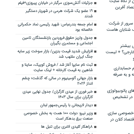
ن از نگاه سایت
جزئیات آتش‌سوزی مرگبار در خیابان پیروزی+فیلم
صاد آفرین
۱۹ عضو یک شرکت هرمی در شهریار دستگیر
شدند
سرور از شرکت
امام‌ جمعه بندرعباس: شهید رئیسی نماد حکمرانی
 شتابان هاست
خالصانه بود
جدول واریز حقوق فروردین بازنشستگان تامین
اجتماعی و مستمری بگیران
ی بیشتر
افزایش شدید قیمت بنزین/ بازار سوخت زیر سایه
خارجی؟ + لیست
جنگ ایران ملتهب شد
ثبت نام سایپا آغاز شد / فروش کوییک، ساینا و
م حسابداری
شاهین به قیمت کارخانه + لینک سایت
ه و به صرفه
بازار جهانی آلومینیوم در سالی که گذشت؛ چشم
انداز ۲۰۲۶
ای پاتوبیولوژی
خبر فوری از عیدی کارگران/ جدول نهایی عیدی
 در تشخیص
کارگران برای سال ۱۴۰۳
دیدار لاریجانی با رئیس‌جمهور لبنان
خصوصی سازی
وزیر نیرو: دولت ۱۰۰ همت به بخش خصوصی
صنعت برق بدهکار است
تصاد کلان در
۸راهکار کلیدی لاغری برای تنبل ها