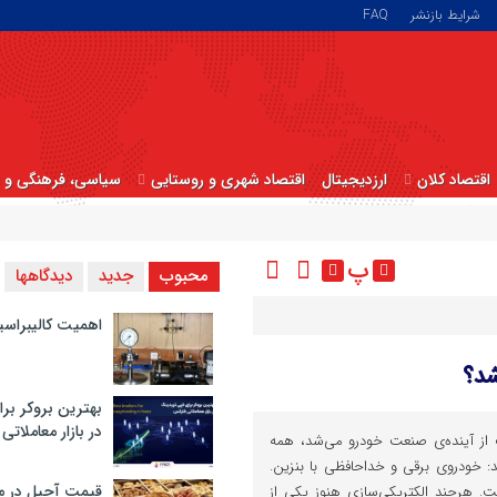
شرایط بازنشر
FAQ
اقتصاد کلان
ارزدیجیتال
اقتصاد شهری و روستایی
سیاسی، فرهنگی و ا
پ
محبوب
جدید
دیدگاهها
اهمیت کالیبراسی
شد؟
بهترین بروکر برا
در بازار معاملاتی
ز آینده‌ی صنعت خودرو می‌شد، همه
: خودروی برقی و خداحافظی با بنزین.
قیمت آجیل در م
ت. هرچند الکتریکی‌سازی هنوز یکی از