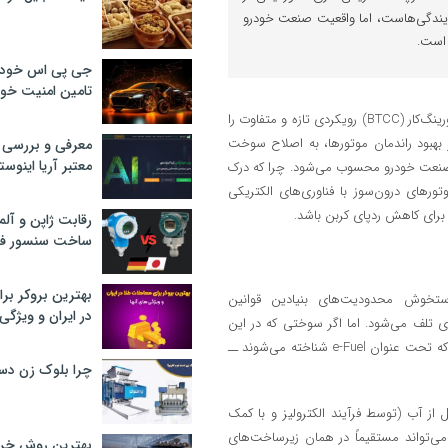
ندگی‌هاست، اما واقعیت صنعت خودرو
 است.
جی پی اس خودرو
تامین امنیت خود
به گزارش اکوایران و به نقل از کارمگزین در سال ۲۰۲۵، مسابقات بریتانیایی تورینگ‌کار (BTCC) رویکردی تازه و متفاوت را
 بهبود راندمان موتورها، به اصلاح سوخت
معرفی و بررسی پ
معتبر آریا اینوست
ی صنعت خودرو محسوب می‌شود. چرا که درک
موتورهای درون‌سوز با فناوری‌های الکتریکی
 برای کاهش ردپای کربن باشد.
رقابت ژاپن و آلم
ساخت سنسور فش
بهترین بروکر برا
ستخوش محدودیت‌های بنیادین قوانین
در ایران و ویژگی‌
ای تلف می‌شود. اما اگر سوختی که در این
موتورها می‌سوزد، از ابتدا فاقد کربن باشد ــ مانند سوخت‌های ترکیبی نوینی که تحت عنوان e‑Fuel شناخته می‌شوند ــ
چرا بلوک زن دس
حاصل از آب (توسط فرآیند الکترولیز و با کمک
ی‌تواند مستقیماً در همان زیرساخت‌های
بهترین روش خرید