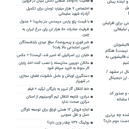
فعالیت ۱۱۸واحد صنعتی دانش بنیان در قزوین
و آینده پیش
یل
اختصاص ۷ هزار میلیارد تومان برای تکمیل
آزادراه شهید سلیمانی
با قیمت پژو پارس مرسدس بنز بخرید! + جدول
تی برای افزایش
تبلیغاتی
ظرفیت صادرات ۵۰ هزار تن پای مرغ ایران به
چین
خبر فوری و پرسروصدا/ مبلغ عیدی بازنشستگان
الیشویان
تامین اجتماعی بالا رفت؟
 نیست| هنگام
خلبان زن اسرائیلی که اسیر شد، کیست؟ + عکس
ت قالیشویی به
نیم
مالکان دوربین مداربسته را نصب کنند؛ اخذ پایان
کار منوط به تایید سپتام شود
ال در مشهد /
دستگیری اوباش و عامل خشونت فضای مجازی
ارز دیجیتال
در شهریار
خط انتقال گاز تبریز به بازرگان ترکید + فیلم
 و صدور کد
مرادی: شایعه انتقال تیم آلومینیوم از استان
 سامانه
مرکزی صحت ندارد
اجازه فروش ۱۲ همتی اوراق برای توسعه ناوگان
ده چه برتری
حمل و نقل عمومی
ست دوم دارد؟
بوئینگ ۷۳۷ چقدر وزن دارد؟