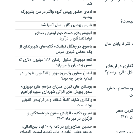
شد
ادعای حضور رییس گروه واگنر در سن پترزبورگ
روسیه
چیست؟
طارمی بهترین گلزن سال آسیا شد
اتوبوس‌های دست دوم اربعینی صدای
تولیدکنندگان را درآورد
تر تا پایان سال
یاسوج در چنگال ترافیک؛ گلایه‌های شهروندان از
یک معضل شهری مزمن
قلعه دیجیتال سئول: زندان ۱۳.۶ میلیون دلاری که
نفس زندانیان را می‌پاید
گذاری در ارزهای
لال مالی برسیم؟
امتناع معاون رئیس‌جمهور از کلنگ‌زنی طرحی در
ایلام/ ماجرا چه بود؟
بوستان های تهران میزبان مراسم های نوروزی/
یرمستقیم بخش
محور پویش های قرآنی شهرداری سوره ابراهیم
س
واگذاری شازند کاملاً شفاف و در فرآیندی قانونی
بوده است
نترین سفر
تعیین تکلیف افزایش حقوق بازنشستگان و
۱۴
کارگران در مهر ماه ۱۴۰۲
حسین سلاح‌ورزی در نامه به ۱۰ نهاد بین‌المللی:
جامعه جهانی نباید در برابر تهدید امنیت اقتصادی
 ۲۰۲۳