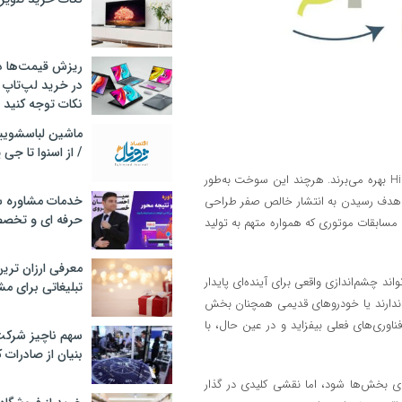
ریزش قیمت‌ها در 
در خرید لپ‌تاپ 
نکات توجه کنید
/ از اسنوا تا جی
در همین راستا، مسابقات BTCC اکنون از سوختی با نام Hiperflo ECO102 R100 بهره می‌برند. هرچند این سوخت به‌طور
خدمات مشاوره سئ
ر بوده و با هدف رسیدن به انتشار خالص صفر طراحی
حرفه ای و تخص
مسابقات موتوری که همواره متهم به تولید
معرفی ارزان تری
گذار نیست؛ بلکه می‌تواند چشم‌اندازی واقعی برای آینده‌ای پایدار
تبلیغاتی برای مش
ه ندارند یا خودروهای قدیمی همچنان بخش
اوری‌های فعلی بیفزاید و در عین حال، با
سهم ناچیز شرک
بنیان از صادرات 
 همه‌ی بخش‌ها شود، اما نقشی کلیدی در گذار