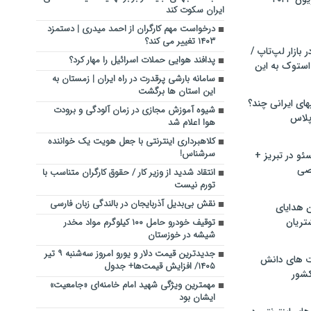
ایران سکوت کند
درخواست مهم کارگران از احمد میدری | دستمزد
۱۴۰۳ تغییر می کند؟
بازار لپ‌تاپ /
پدافند هوایی حملات اسرائیل را مهار کرد؟
استوک به این
سامانه بارشی پرقدرت در راه ایران | زمستان به
این استان ها برگشت
ماشین لباسشویی‎های ایرانی چند؟
شیوه آموزش مجازی در زمان آلودگی و برودت
 پلاس
هوا اعلام شد
کلاهبرداری اینترنتی با جعل هویت یک خواننده
سرشناس!
و در تبریز +
صی
انتقاد شدید از وزیر کار / حقوق کارگران متناسب با
تورم نیست
نقش بی‌بدیل آذربایجان در بالندگی زبان فارسی
ن هدایای
تریان
توقیف خودرو حامل ۱۰۰ کیلوگرم مواد مخدر
شیشه در خوزستان
جدیدترین قیمت دلار و یورو امروز سه‌شنبه ۹ تیر
ت های دانش
۱۴۰۵/ افزایش قیمت‌ها+ جدول
کشور
مهمترین ویژگی شهید امام خامنه‌ای «جامعیت»
ایشان بود