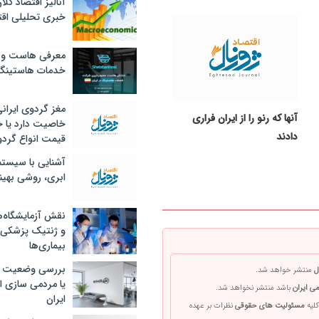
آنالیز اقتصاد کلا
خبری تحلیلی اقت
معرفی هاست و 
خدمات هاستینگ
مغز گردوی ایران
آنها که رنو را از ایران فراری
خاصیت دارد یا 
دادند
قیمت انواع گردو
آشنایی با سیست
ابری، روشی بهین
نقش آزمایشگاه‌ه
و ژنتیک پزشکی
بیماری‌ها
بررسی وضعیت 
ل
منتشر خواهد شد.
یا مردمی سازی اق
ی ایران
باشد منتشر نخواهد شد.
ایران
کلیه
مسئولیت های حقوقی
نظرات بر عهده