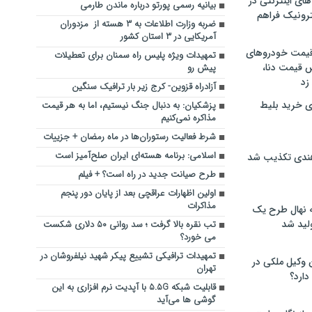
های اینترنتی در
بیانیه رسمی پورتو درباره ماندن طارمی
ترونیک فراهم
ضربه وزارت اطلاعات به ۳ هسته از مزدوران
آمریکایی در ۳ استان کشور
 قیمت خودروهای
تمهیدات ویژه پلیس راه سمنان برای تعطیلات
 قیمت دنا،
پیش رو
 زد
آزادراه قزوین- کرج زیر بار ترافیک سنگین
ی خرید بلیط
پزشکیان: به دنبال جنگ نیستیم، اما به هر قیمت
مذاکره نمی‌کنیم
شرط فعالیت رستوران‌ها در ماه رمضان + جزییات
اسلامی: برنامه هسته‌ای ایران صلح‌آمیز است
هندی تکذیب شد
طرح صیانت جدید در راه است؟ + فیلم
اولین اظهارات عراقچی بعد از پایان دور پنجم
مذاکرات
له نهال طرح یک
لید شد
تب نقره بالا گرفت ؛ سد روانی ۵۰ دلاری شکست
می خورد؟
تمهیدات ترافیکی تشییع پیکر شهید نیلفروشان در
ن وکیل ملکی در
تهران
دارد؟
قابلیت شبکه ۵.۵G با آپدیت نرم افزاری به این
گوشی ها می‌آید