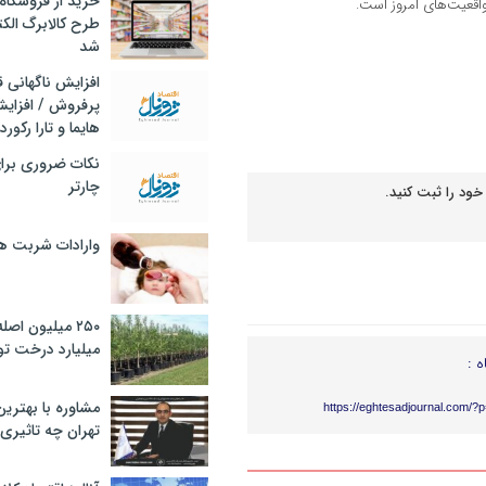
خرید از فروشگاه‌
 واقعیت‌های امروز است.
طرح کالابرگ الک
شد
افزایش ناگهانی
پرفروش / افزایش
هایما و تارا رکورد
نکات ضروری برا
چارتر
خود را ثبت کنید.
وارادات شربت 
۲۵۰ میلیون اص
میلیارد درخت تو
ه :
مشاوره با بهتری
https://eghtesadjournal.com/?
تهران چه تاثیری 