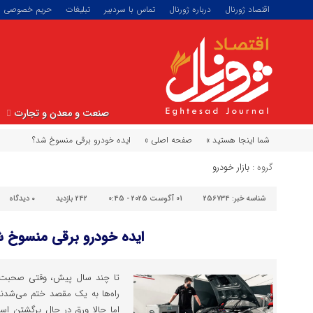
اقتصاد ژورنال
درباره ژورنال
تماس با سردبیر
تبلیغات
حریم خصوصی
صنعت و معدن و تجارت
شما اینجا هستید »
صفحه اصلی »
ایده خودرو برقی منسوخ شد؟
گروه :
بازار خودرو
شناسه خبر:
256734
01 آگوست 2025 - 0:45
242 بازدید
۰
دیدگاه
ایده خودرو برقی منسوخ 
تا چند سال پیش، وقتی صحبت ا
راه‌ها به یک مقصد ختم می‌شدند
اما حالا ورق در حال برگشتن اس