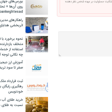
بورس‌های جهان 
 شکایت مسئولیت بر عهده شخص نظر دهنده
روی آن‌ها + تحل
bankeghtesad
راهکارهای مدیری
اثربخشی هدایای 
نحوه برخورد با ق
متخلف بازدارنده
استفاده از خدما
چه نکاتی توجه ک
آموزش ارز دیجیت
صفر تا سود ترید 
ثبت قرارداد ملک
رهگیری رایگان با
خودنویس
خرید طلای آب ش
نسبت به طلای د