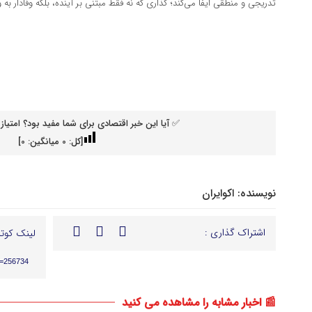
تدریجی و منطقی ایفا می‌کند؛ گذاری که نه فقط مبتنی بر آینده، بلکه وفادار به
✅ آیا این خبر اقتصادی برای شما مفید بود؟ امتیاز 
[کل:
0
میانگین:
0
]
نویسنده:
اکوایران
اشتراک گذاری :
لینک کوتا
p=256734
📰 اخبار مشابه را مشاهده می کنید