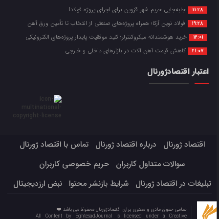
جابه‌جایی حریم شهر قزوین برای اجرای پروژه فولاد!
11:28
فولاد نوین آرکا؛ همراه پروژه‌های صنعتی از انتخاب تا تأمین ورق آهن
19:28
خرید هوشمندانه میکروکنترلر؛ کلید موفقیت پایدار پروژه‌های الکترونیکی
12:01
کاهش قیمت آهن آلات در بازارهای داخلی و خارجی
21:07
اعتبار اقتصادژورنال
اقتصاد ژورنال
درباره اقتصاد ژورنال
تماس با اقتصاد ژورنال
سوالات متداول کاربران
حریم خصوصی کاربران
تبلیغات در اقتصاد ژورنال
شرایط بازنشر محتوا
نبض ارزدیجیتال
تمامی حقوق مادی و معنوی برای اقتصادژورنال محفوظ می باشد ❤️
All Content by EghtesadJournal is licensed under a Creative