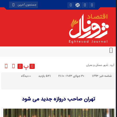
پ
گروه :
شهر، مسکن و عمران
شناسه خبر:
11993
30 جولای 2023 - 21:10
541 بازدید
۰
دیدگاه
تهران صاحب دروازه جدید می شود