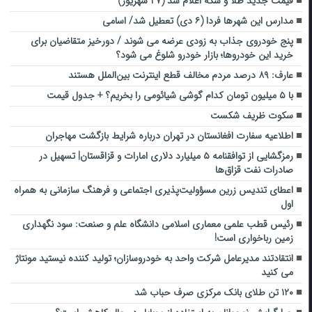
قیمت جدید طلا و سکه اعلام شد (۲۷ شهریور)
مدارس این شهرها فردا (۶ دی) تعطیل شد/ اسامی
پنج خودروی جذاب به زودی عرضه می شوند / دورخیز متقاضیان برای
خرید این خودروها؛ بازار خودرو شلوغ می شود؟
عارف: ۸۹ درصد مردم مخالف قطع اینترنت بین‌الملل هستند
با ۵ میلیون تومان کدام گوشی شیائومی را بخریم؟ + جدول قیمت
سکوت ظریف شکست
اطلاعیه سفارت افغانستان در تهران درباره شرایط بازگشت مهاجران
رمزگشایی از توافقنامه ۵ میلیارد دلاری امارات و قزاقستان| تسهیل در
صادرات نفت قزاق‌ها
اعطای تندیس زرین مسؤولیت‌پذیری اجتماعی و فرهنگ سازمانی به همراه
اول
رئیس قطب علمی معماری اسلامی دانشگاه علم و صنعت: سود نگهداری
زمین رباخواری است!
انتقادتند مدیرعامل شرکت واحد به خودروسازان؛ تولید کننده نیستید مونتاژ
می کنید
۱۲۰ تن طلای بانک مرکزی صرف حباب شد