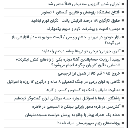
اجرایی شدن گازوییل سه نرخی فعلاً منتفی شد
افتتاح نمایشگاه پژوهش و فناوری گلستان + تصاویر
حقوق کارگران ۱۱۹ درصد افزایش یافت | نگران تورم نباشید
مومنی: امنیت و پیشرفت لازم و ملزوم یکدیگرند
بازار خودرو در تیررس خشم رییسی / قیمت خودرو به مدار افزایشی باز
می گردد؟
آذری جهرمی: برخی دولتی‌ها چشم دیدنم را ندارند
ببینید | روایت حسام‌الدین آشنا درباره یکی از راه‌های کنترل اینترنت؛
شناسایی دقیق کاربران چگونه انجام می‌شود؟
خروج ۴۸۵ قلم کالا از شمول ارز ترجیحی
نگاهی به توان رزمی در جنگ تحمیلی ۸ ساله و درگیری ۱۲ روزه با اسرائیل
معافیت مالیاتی؛ کمک به گسترس کسب و کارها
واشنگتن: بارها با اسرائیل درباره حمله موشکی ایران گفت‌وگو کرده‌ایم
آتش‌بس در غزه؛ محور رایزنی بلینکن با السیسی در قاهره
حمله یک همراه بیمار با چاقو به پرسنل حراست مسجدسلیمان
روزنامه‌های رژیم صهیونیستی سیاه شدند!