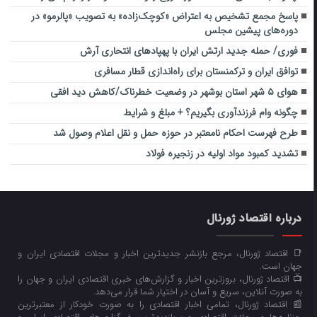
پاسخ مجمع تشخیص به اعتراض «کوچک‌زاده» به تصویب «پالرمو» در
دوره‌های پیشین مجلس
فوری/ حمله جدید ارتش ایران با پهپادهای انتحاری آرش
توافق ایران و ترکمنستان برای راه‌اندازی قطار مسافری
هوای ۵ شهر استان بوشهر در وضعیت خطرناک/کاهش دید افقی
چگونه وام فرزندآوری بگیریم؟ + مبلغ و شرایط
طرح فهرست احکام نامعتبر در حوزه حمل و نقل اعلام وصول شد
تشدید کمبود مواد اولیه در زنجیره فولاد
درباره اقتصاد ژورنال
📑 اقتصاد ژورنال، مرجع بازنشر جدیدترین اخبار و مجلات اقتصادی ایران و
جهان است.
📺 اقتصاد ژورنال، بروزترین اخبار و گزارش‌های خبری اقتصادی ایران و جهان را
به صورت آنلاین، سریع و آسان در اختیار شما قرار می‌‌دهد.
📰 اقتصاد ژورنال، تمامی اخبار اقتصادی را به صورت خودکار از معتبرترین