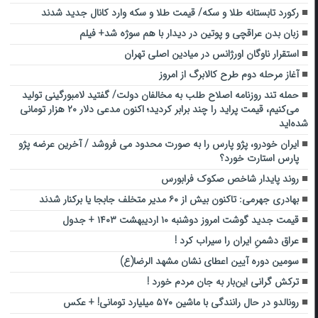
رکورد تابستانه طلا و سکه/ قیمت طلا و سکه وارد کانال جدید شدند
زبان بدن عراقچی و پوتین در دیدار با هم سوژه شد+ فیلم
استقرار ناوگان اورژانس در میادین اصلی تهران
آغاز مرحله دوم طرح کالابرگ از امروز
حمله تند روزنامه اصلاح طلب به مخالفان دولت/ گفتید لامبورگینی تولید
می‌کنیم، قیمت پراید را چند برابر کردید؛ اکنون مدعی دلار ۲۰ هزار تومانی
شده‌اید
ایران خودرو، پژو پارس را به صورت محدود می فروشد / آخرین عرضه پژو
پارس استارت خورد؟
روند پایدار شاخص صکوک فرابورس
بهادری جهرمی: تاکنون بیش از ۶۰ مدیر متخلف جابجا یا برکنار شدند
قیمت جدید گوشت امروز دوشنبه ۱۰ اردیبهشت ۱۴۰۳ + جدول
عراق دشمنِ ایران را سیراب کرد !
سومین دوره آیین اعطای نشان مشهد الرضا(ع)
ترکش گرانی این‌بار به جان مردم خورد !
رونالدو در حال رانندگی با ماشین ۵۷۰ میلیارد تومانی! + عکس