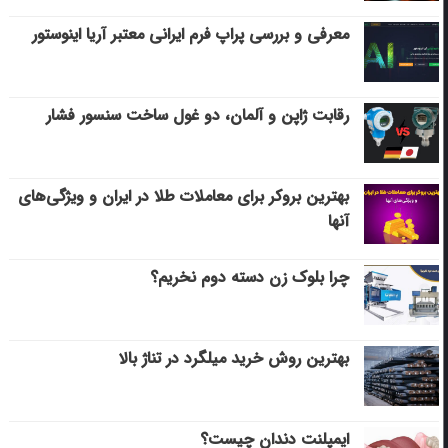
معرفی و بررسی پراپ فرم ایرانی معتبر آریا اینوستور
رقابت ژاپن و آلمان، دو غول ساخت سنسور فشار
بهترین بروکر برای معاملات طلا در ایران و ویژگی‌های
آنها
چرا بلوک زن دسته دوم نخریم؟
بهترین روش خرید میلگرد در تناژ بالا
ایمپلنت دندان چیست؟