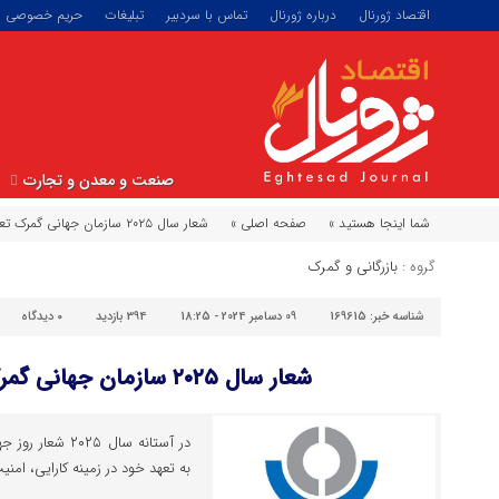
اقتصاد ژورنال
درباره ژورنال
تماس با سردبیر
تبلیغات
حریم خصوصی
صنعت و معدن و تجارت
شما اینجا هستید »
صفحه اصلی »
شعار سال ۲۰۲۵ سازمان جهانی گمرک تعیین شد
گروه :
بازرگانی و گمرک
شناسه خبر:
169615
09 دسامبر 2024 - 18:25
394 بازدید
۰
دیدگاه
شعار سال ۲۰۲۵ سازمان جهانی گمرک تعیین شد
در آستانه سال ۵
به تعهد خود در زمینه کارایی، ام