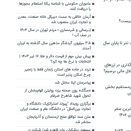
ماموران حکومتی با شناسه یکتا استعلام مجوزها
را دریافت کنند
آرمان خالقی به سمت دبیرکل خانه صنعت، معدن
چیست؟
و تجارت ایران منصوب شد
تِـرسالی و شرمساری ؛ مردم تهران در سال ۱۴۰۴
در صف آب !
تر تا پایان سال
۳.۵ میلیون گردشگر مذهبی سال گذشته به ایران
آمدند
پیش بینی مهم از قیمت دلار و طلا ۱۷ تیر ۱۴۰۳ |
انتخابات با نرخ ها چه کرد؟
گذاری در ارزهای
تردد در جاده های استان زنجان فقط با زنجیر
لال مالی برسیم؟
چرخ امکان پذیر است
پیامرسان ایتا مختل شد
یرمستقیم بخش
«سگَک» روی صحنه یزد؛ روایتی الهام‌بخش از
س
تحول شهید شاهرخ ضرغام
برگزاری رویداد “پیوند استراتژیک دانشگاه و
نترین سفر
تجارت بین‌الملل” در دانشگاه علم و صنعت ایران
۱۴
متن سند توافق صلح ارمنستان و آذربایجان
منتشر شد
مسعود پزشکیان وارد قاهره شد/ شرکت در
 ۲۰۲۳