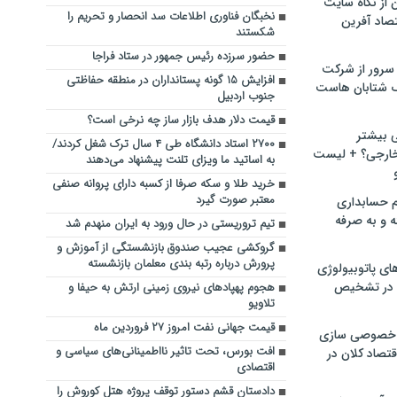
ن از نگاه سایت
نخبگان فناوری اطلاعات سد انحصار و تحریم را
صاد آفرین
شکستند
حضور سرزده رئیس جمهور در ستاد فراجا
سرور از شرکت
افزایش ۱۵ گونه پستانداران در منطقه حفاظتی
 شتابان هاست
جنوب اردبیل
قیمت دلار هدف بازار ساز چه نرخی است؟
ی بیشتر
۲۷۰۰ استاد دانشگاه طی ۴ سال ترک شغل کردند/
خارجی؟ + لیست
به اساتید ما ویزای تلنت پیشنهاد می‌دهند
خرید طلا و سکه صرفا از کسبه دارای پروانه صنفی
معتبر صورت گیرد
م حسابداری
ه و به صرفه
تیم تروریستی در حال ورود به ایران منهدم شد
گروکشی عجیب صندوق بازنشستگی از آموزش و
پرورش درباره رتبه بندی معلمان بازنشسته
ای پاتوبیولوژی
 در تشخیص
هجوم پهپادهای نیروی زمینی ارتش به حیفا و
تلاویو
قیمت جهانی نفت امروز ۲۷ فروردین ماه
خصوصی سازی
افت بورس، تحت تاثیر نااطمینانی‌های سیاسی و
تصاد کلان در
اقتصادی
دادستان قشم دستور توقف پروژه هتل کوروش را