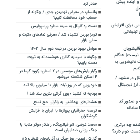
و آینده پیش
صادر کرد
یل
واتساپ در معرض تهدیدی جدی / چگونه از
حساب خود محافظت کنیم؟
تی برای افزایش
دست رد کارتال به سینه ستاره پرسپولیس
تبلیغاتی
ترمز بورس کشیده شد / معرفی نمادهای مثبت و
منفی بازار
الیشویان
عوامل بهبود بورس در نیمه دوم سال ۱۴۰۳
 نیست| هنگام
چگونه با سرمایه گذاری هوشمندانه به ثروت
ت قالیشویی به
دست یابیم؟
نیم
رگبار بارش‌های موسمی در ۲ استان؛ رکورد گرما در
۴ استان شکسته می‌شود
ال در مشهد /
ارز دیجیتال
خودرویی که در روز ثبات بازار ۱۰ میلیون بالا آمد
بودجه ته کشید ؛ بوی گرانی بنزین بلند شد !
 و صدور کد
هشدارهای بهداشتی به زائران حج تمتع
 سامانه
توسعه جغرافیای پروازها به ایران با افزایش
گردشگران
ده چه برتری
محمد غرضی: لغو فیلترینگ، راهکار موثر مقابله با
جنگ روانی ضدایران است
ست دوم دارد؟
گزارش نهمین روز جنگ در آذربایجان شرقی؛ ۸۵