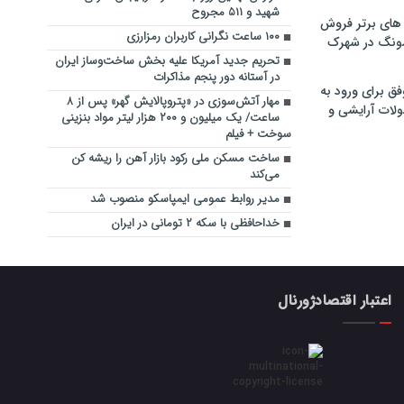
شهید و ۵۱۱ مجروح
های برتر فروش
۱۰۰ ساعت نگرانی کاربران رمزارزی
سونگ در شهرک
تحریم‌ جدید آمریکا علیه بخش ساخت‌وساز ایران
در آستانه دور پنجم مذاکرات
فق برای ورود به
مهار آتش‌سوزی در «پتروپالایش گهر» پس از ۸
ولات آرایشی و
ساعت/ یک میلیون و ۲۰۰ هزار لیتر مواد بنزینی
سوخت + فیلم
ساخت مسکن ملی رکود بازار آهن را ریشه‌ کن
می‌کند
مدیر روابط عمومی ایمپاسکو منصوب شد
خداحافظی با سکه ۲ تومانی در ایران
اعتبار اقتصادژورنال