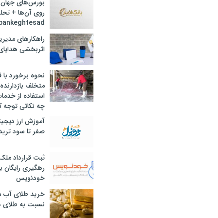
بورس‌های جهان 
روی آن‌ها + تحل
bankeghtesad
راهکارهای مدیری
اثربخشی هدایای 
نحوه برخورد با ق
متخلف بازدارنده
استفاده از خدما
چه نکاتی توجه ک
آموزش ارز دیجیت
صفر تا سود ترید 
ثبت قرارداد ملک
رهگیری رایگان با
خودنویس
خرید طلای آب ش
نسبت به طلای د