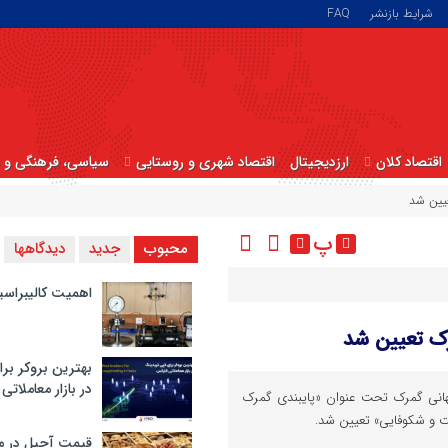
شرایط بازنشر
FAQ
اقتصاد کلان
ارزدیجیتال
اقتصاد شهری و روستایی
سیاسی، فرهنگی و ا
پ
محبوب
جدید
دیدگاهها
اهمیت کالیبراسی
بهترین بروکر برا
در بازار معاملاتی
۲۰۲ شعار روز جهانی گمرک تحت عنوان «پایبندی گمرک
نیت و شکوفایی» تعیین شد.
قیمت آجیل در م