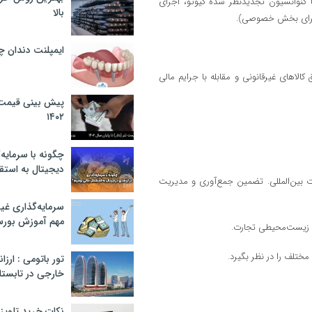
 کنوانسیون تجدیدنظر شده کیوتو، اجرای
بالا
ه برای بخش خصوصی).
ایمپلنت دندان 
جرای چارچوب استاندارد SAFE.مبارزه با قاچاق کالاهای غیرقانونی و مقابله با جرایم مالی
پیش بینی قیمت ت
۱۴۰۲
چگونه با سرمایه‌
دیجیتال به استق
ت بین‌المللی. تضمین جمع‌آوری و مدیریت
سرمایه‌گذاری غ
مهم آموزش بور
ت زیست‌محیطی تجارت.
تلف را در نظر بگیرد.
تور باتومی : ارزا
خارجی در تابستان ۰۲
نکات خرید تلویزیون