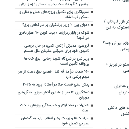
اجلاس D۸ و نشست بحران انسانی غزه و لبنان
تسهیلگری برای تکمیل پروژه‌های حمل و نقلی و
مسکن کرمانشاه
بازار لپ‌تاپ /
دعوای بین ۲ وزیر پزشکیان بر سر قطعی برق؟
استوک به این
شوک در بازار رمزارزها / بیت کوین ۹۰ هزار دلاری
می‌شود؟
ماشین لباسشویی‎های ایرانی چند؟
گروسی، مدیرکل آژانس اتمی: در حال بررسی
 پلاس
نامزدی خود برای دبیرکلی سازمان ملل هستم
وزیر نیرو در نیروگاه شهید رجایی: برق خانه‌ها
بی‌وقفه تأمین است
و در تبریز +
صی
۱۵۰ همت درآمد گم شد | قطعی برق دست از سر
مردم برنمی دارد
پیش بینی قیمت طلا در آستانه ورود به ۲۰۲۵
ن هدایای
تریان
دستگیری ۱۴ نفر از عاملین آتش‌سوزی جنگل‌های
مریوان
هلال‌احمر نماد ایثار و همبستگی روزهای سخت
ت های دانش
است
کشور
سیاست‌ها و بیانات رهبر انقلاب باید به گفتمان
عمومی تبدیل شود