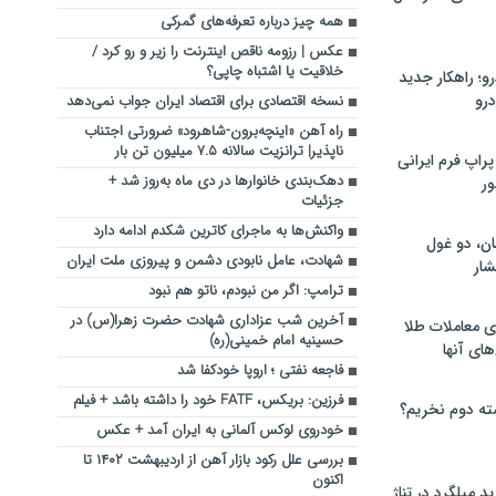
همه چیز درباره تعرفه‌های گمرکی
عکس | رزومه ناقص اینترنت را زیر و رو کرد /
خلاقیت یا اشتباه چاپی؟
؛ راهکار جدید
رو
نسخه اقتصادی برای اقتصاد ایران جواب نمی‌دهد
راه آهن «اینچه‌برون-شاهرود» ضرورتی اجتناب
ناپذیر| ترانزیت سالانه ۷.۵ میلیون تن بار
راپ فرم ایرانی
دهک‌بندی خانوار‌ها در دی ماه به‌روز شد +
ور
جزئیات
واکنش‌ها به ماجرای کاترین شکدم ادامه دارد
ان، دو غول
شهادت، عامل نابودی دشمن و پیروزی ملت ایران
ار
ترامپ: اگر من نبودم، ناتو هم نبود
آخرین شب عزاداری شهادت حضرت زهرا(س) در
ی معاملات طلا
حسینیه امام خمینی(ره)
های آنها
فاجعه نفتی ؛ اروپا خودکفا شد
فرزین: بریکس، FATF خود را داشته باشد + فیلم
ته دوم نخریم؟
خودروی لوکس آلمانی به ایران آمد + عکس
بررسی علل رکود بازار آهن از اردیبهشت ۱۴۰۲ تا
اکنون
 میلگرد در تناژ