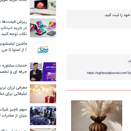
خود را ثبت کنید.
ریزش قیمت‌ها در 
در خرید لپ‌تاپ 
نکات توجه کنید
/ از اسنوا تا جی
ه :
خدمات مشاوره سئ
حرفه ای و تخص
https://eghtesadjournal.com/?
معرفی ارزان تری
تبلیغاتی برای مش
سهم ناچیز شرک
بنیان از صادرات 