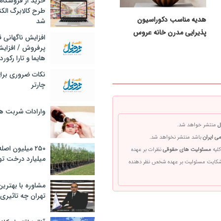
خرید از فروشگاه‌
طرح کالابرگ الک
هدیه مناسب دکوراسیون
شد
پذیرایی مدرن خانه عروس
افزایش ناگهانی
پرفروش / افزایش
هایما و تارا رکورد
نکات ضروری برا
چارتر
وارادات شربت 
ل
منتشر خواهد شد.
ی ایران
باشد منتشر نخواهد شد.
۲۵۰ میلیون اص
کلیه
مسئولیت های حقوقی
نظرات بر عهده
میلیارد درخت تو
 شکایت مسئولیت بر عهده شخص نظر دهنده
مشاوره با بهتری
تهران چه تاثیری 