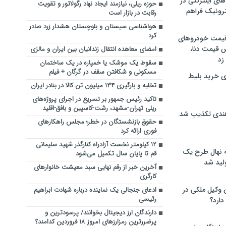
های اینترنتی در
حوزه ریلی، نیازمند ایجاد نهاد رگولاتور و تقویت
ترونیک فراهم
رقابت در بازار است
هواشناسی سیستان و بلوچستان هشدار زرد صادر
کرد
 قیمت خودروهای
 قیمت دنا،
امضای معاهده انتقال زندانیان بین ایران و مالزی
 زد
سقوط یک موشک یا خمپاره در یک ساختمان
مسکونی و شکافتن سقف در گرگان + فیلم
ی خرید بلیط
تخلیه‌ و بارگیری ۱۳۴ میلیون تن کالا در بنادر ایران
تاکید رئیس جمهور بر تسریع در اجرای پروژه‌های
ریلی تهران-مشهد، رشت-کاسپین و بافق-اقلید
هندی تکذیب شد
حقوق بازنشستگان در خطر؛ مجلس راهکارهای
فوری ارائه کرد
۱۲ کیلومتر نخست آزادراه کنارگذر شهید سلیمانی
له نهال طرح یک
قم تا پایان سال تکمیل می‌شود
لید شد
آخرین خبر از رقم نهایی سبد معیشت خانوارهای
کارگری
ن وکیل ملکی در
ادعای جنجالی یک نماینده درباره شهادت ابراهیم
رئیسی
دارد؟
دارندگان ارز دیجیتال بخوانند/ پرسودترین و
پرضررترین رمزارزهای امروز ۱۸ فروردین کدامند؟