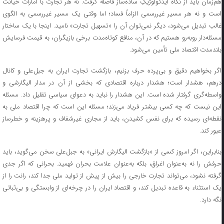
هم‌زمان باید از نگاه ایدئولوژیکِ ساده‌ساز فاصله گرفت. نه هر تجارت با امارات خیانت
است و نه هر مسیر غیررسمی الزاماً فساد؛ اما وقتی یک مسیر غیررسمی به الگوی
غالب تبدیل می‌شود، دیگر نمی‌توان آن را «تسهیل تجارت» نامید. اینجا با یک ساختار
مسئله‌دار روبه‌رو هستیم که در آن، منافع کوتاه‌مدت برخی بازیگران، به قیمت فرسایش
بلندمدت اقتصاد ملی تأمین می‌شود.
اگر بخواهیم دقیق و بی‌پرده حرف بزنیم، بازگشت تجارت ایران به جبل‌علی و کانال
درهم، هشدار است؛ هشدار درباره اقتصادی که بخشی از آن در مدار الیگارشی و
واسطه‌گری گرفتار شده است. این هشدار را نباید به دعوای سیاسی تقلیل داد. مسئله
این نیست که چه کسی بیشتر فریاد می‌زند؛ مسئله این است که چرا اقتصاد ملی به
نقطه‌ای رسیده که برای نفس کشیدن، باید از مجاری غیرشفاف و پرهزینه و خطرساز
عبور کند.
بنابراین، اگر امروز کسی از «بازگشت الیگارش ایرانی» به جبل‌علی سخن می‌گوید، باید
حرفش را نه به‌عنوان اغراق، بلکه به‌عنوان علامت بحران فهمید. بحرانی که اگر جدی
گرفته نشود، می‌تواند تجارت خارجی را بیش از پیش از تولید ملی جدا کند، رانت را از
یک استثناء به قاعده تبدیل کند، و اقتصاد ایران را در چرخه‌ای از وابستگی و بی‌ثباتی
نگه دارد.