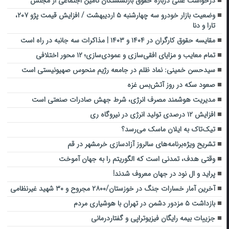
درخواست علنی درباره حقوق بازنشستگان تامین اجتماعی از مجلس
وضعیت بازار خودرو سه چهارشنبه ۵ اردیبهشت / افزایش قیمت پژو ۲۰۷،
تارا و دنا
مقایسه حقوق کارگران در ۱۴۰۴ و ۱۴۰۳ | مذاکرات سه‌ جانبه در راه است
تمام معایب و مزایای افقی‌سازی و عمودی‌سازی؛ ۱۲ محور اختلافی
سیدحسن خمینی: نماد ظلم در جامعه رژیم منحوس صهیونیستی است
صعود سکه در روز آتش‌بس غزه
مدیریت هوشمند مصرف انرژی، شرط جهش صادرات صنعتی است
افزایش ۱۲ درصدی تولید انرژی در نیروگاه ری
تیک‌تاک به ایلان ماسک می‌رسد؟
تشریح ویژه‌برنامه‌های سالروز آزادسازی خرمشهر در قم
وقتی هدف، تمدنی است که الگوریتم را به جهان آموخت
پراید و ال نود در جهان معروف شدند!
آخرین آمار خسارات جنگ در خوزستان/۲۸۰۰ مجروح و ۳۰ شهید غیرنظامی
بازداشت ۵ مزدور دشمن در تهران با هوشیاری مردم
جزییات بیمه رایگان فیزیوتراپی و گفتاردرمانی