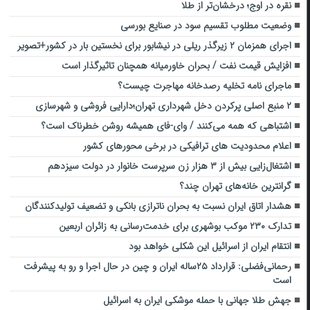
نقره در اوج؛ درخشان‌تر از طلا
وضعیت مطلوب تقسیم سود در صنایع بورسی
اجرای همزمان ۲ زیرگذر ریلی در نیشابور برای نخستین بار در کشور+تصویر
افزایش قیمت نفت / بحران خاورمیانه همچنان تاثیرگذار است
ماجرای نامه تخلیه رصدخانه مهاجرت چیست؟
۲ منبع اصلی پرکردن دخل شهرداری تهران؛دارایی فروشی و شهرسازی
اشتباهی که همه می‌کنند / وای-فای همیشه روشن خطرناک است؟
اعلام محدودیت های ترافیکی در برخی محورهای کشور
اشتغال‌زایی بیش از ۳ هزار زن سرپرست خانوار در دولت سیزدهم
گرانترین خانه‌های تهران چند؟
هشدار اتاق ایران نسبت به بحران ناترازی بانکی و تضعیف تولیدکنندگان
تدارک ۲۳۰ موکب بوشهری برای خدمت‌رسانی به زائران اربعین
انتقام ایران از اسرائیل این شکلی خواهد بود
رحمانی‌فضلی: قرارداد ۲۵ساله ایران و چین در حال اجرا و رو به پیشرفت
است
جهش طلا جهانی با حمله موشکی ایران به اسرائیل