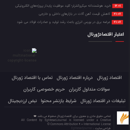
خرید هوشمندانه میکروکنترلر؛ کلید موفقیت پایدار پروژه‌های الکترونیکی
12:01
کاهش قیمت آهن آلات در بازارهای داخلی و خارجی
21:07
عرضه برق در بورس انرژی باعث رشد تولید و صادرات فولاد می شود
21:07
اعتبار اقتصادژورنال
اقتصاد ژورنال
درباره اقتصاد ژورنال
تماس با اقتصاد ژورنال
سوالات متداول کاربران
حریم خصوصی کاربران
تبلیغات در اقتصاد ژورنال
شرایط بازنشر محتوا
نبض ارزدیجیتال
تمامی حقوق مادی و معنوی برای اقتصادژورنال محفوظ می باشد ❤️
All Content by EghtesadJournal is licensed under a Creative
Commons Attribution 4.0 International License ©️
طراحی سایت :
Eghtesadjournal