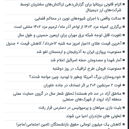
الزام قانونی بریتانیا برای گزارش‌دهی تراکنش‌های مشتریان توسط
شرکت‌های ارز دیجیتال
عدالت واقعی با اجرای شیوه‌های نوین در محاکم قضایی
برگزاری کمیته مزد ۱۴۰۳ از اواخر آذر ماه/ ترمیم مزد ۱۴۰۲ منتفی است
تقویت قابل توجه شبکه برق مهران برای اربعین حسینی و طول سال
آخرین قیمت طلای ۱۸عیار امروز سه شنبه ۱۲خرداد/ کاهش قیمت + جدول
ممنوعیت پروازی ایران به آذربایجان و ارمنستان لغو شد
آمار شهدا و مصدومان حمله اسرائیل اعلام شد
ممنوعیت فروش طرح ترافیک در روز دوشنبه
خودروسازان بزرگ آمریکا چطور با تهدید چین مواجه شدند؟
فوت ۲ سرنشین ۲۰۶ بر اثر تصادف در جاده خاوران
مناطق آزاد در حد نام هستند| تحقق شعار سال در گروی حمایت عملی
منطقه آزاد اروند از شهرک‌های صنعتی
بلیت بازی سپاهان و پرسپولیس در دسترس قرار رفت
تعاونی های مازندران احیا می شوند
کاهش یک میلیون تومانی حقوق بازنشستگان تامین اجتماعی/ماجرا