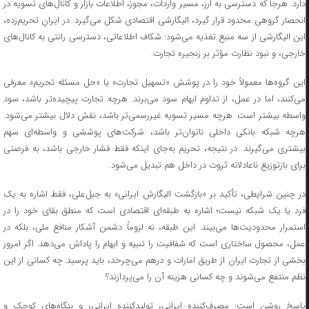
دارد. هرجا که دسترسی به ارز، مسیر واردات، مجوز، اطلاعات بازار و کانال‌های تسویه در
انحصار گروهی محدود قرار گیرد، الیگارشی اقتصادی شکل می‌گیرد. در ایرانِ تحریم‌زده،
این الیگارشی از سه منبع تغذیه می‌شود: شکاف اطلاعاتی، دسترسی رانتی به کانال‌های
خارجی، و نبود نظارت مؤثر بر زنجیره تجارت.
این گروه‌ها معمولاً خود را در پوشش «تسهیل تجارت» یا «حل مسئله تحریم» معرفی
می‌کنند، اما در عمل، از تداوم ابهام سود می‌برند. هرچه تجارت پیچیده‌تر باشد، سود
واسطه بیشتر است. هرچه مسیر تسویه غیررسمی‌تر باشد، نقش دلال بیشتر می‌شود.
هرچه شبکه بانکی داخلی ناتوان‌تر باشد، شرکت‌های پوششی و واسطه‌ای سهم
بیشتری می‌گیرند. در نتیجه، تحریم به‌جای اینکه فقط فشار خارجی باشد، به فرصتی
برای بازتوزیع ناعادلانه ثروت در داخل هم تبدیل می‌شود.
در چنین شرایطی، تأکید بر «بازگشت الیگارش ایرانی» به جبل‌علی، فقط اشاره به یک
فرد یا یک شبکه نیست؛ اشاره به طبقه‌ای اقتصادی است که منطق بقای خود را در
استمرار محدودیت‌ها می‌بیند. این طبقه، نه لزوماً دشمن آشکار منافع ملی، بلکه در
عمل، محصول ساختاری است که شفافیت را تنبیه و ابهام را پاداش می‌دهد. اگر امروز
بخشی از تجارت ایران از طریق امارات و درهم می‌چرخد، باید پرسید چه کسانی از این
نظم منتفع می‌شوند و چه کسانی هزینه آن را می‌پردازند؟
پاسخ روشن است: مصرف‌کننده ایرانی، تولیدکننده ایرانی، و بنگاه‌های کوچک و