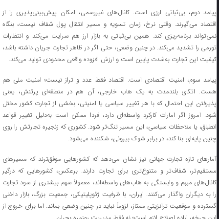
پیامد دوم، بی‌ثباتی ارزی است. کانال‌های غیررسمی، امکان پیش‌بینی‌پذیری را از
اقتصاد می‌گیرند. وقتی نرخ، زمان تسویه و مسیر انتقال پول شفاف نیست، بنگاه
نمی‌تواند برنامه‌ریزی کند. همین بی‌ثباتی به بازار ارز هم سرایت می‌کند و انتظارات
تورمی را تشدید می‌کند. در چنین وضعی، حتی اگر در ظاهر تجارت جریان داشته باشد،
کیفیت این تجارت به‌شدت پایین است و ارزش افزوده واقعی محدودی تولید می‌کند.
پیامد سوم، امنیت اقتصادی است. اقتصاد فقط عدد و تراز نیست؛ امنیت ملی هم
هست. اتکای بلندمدت به یک هاب خارجی، آن هم در منطقه‌ای پرتنش، یعنی
پذیرفتن این احتمال که با هر تغییر سیاسی یا امنیتی، بخشی از تجارت کشور مختل
شود. امروز اگر امارات کارکرد واسطه‌ای دارد، فردا ممکن است به‌دلیل تغییر قواعد
انطباق، یا ملاحظات سیاسی، این مسیر تنگ‌تر شود. کشوری که زنجیره تجارتش را روی
چنین پایه‌ای بنا کند، در برابر شوک بیرونی، شکننده می‌شود.
آمارهای تازه تجارت جهانی نیز نشان می‌دهد که کشورهایی موفق‌ترند که مسیرهای
مستقیم‌تر، شفاف‌تر و متنوع‌تری برای تجارت دارند. برعکس، کشورهایی که درگیر
کانال‌های مبهم و وابستگی به هاب‌های واسطه‌اند، معمولاً سهم بیشتری از سود تجارت
را به دیگران واگذار می‌کنند. ایران، با ظرفیت ژئوپلیتیکی، جمعیت بزرگ، بازار داخلی
گسترده و موقعیت ترانزیتی ممتاز، لزوماً نباید در چنین وضعی بماند. اما برای خروج از
این چرخه، اراده اصلاح لازم است؛ نه فقط مدیریت روزمره بحران.