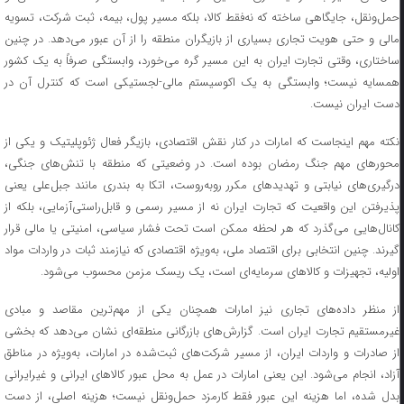
حمل‌ونقل، جایگاهی ساخته که نه‌فقط کالا، بلکه مسیر پول، بیمه، ثبت شرکت، تسویه
مالی و حتی هویت تجاری بسیاری از بازیگران منطقه را از آن عبور می‌دهد. در چنین
ساختاری، وقتی تجارت ایران به این مسیر گره می‌خورد، وابستگی صرفاً به یک کشور
همسایه نیست؛ وابستگی به یک اکوسیستم مالی-لجستیکی است که کنترل آن در
دست ایران نیست.
نکته مهم اینجاست که امارات در کنار نقش اقتصادی، بازیگر فعال ژئوپلیتیک و یکی از
محورهای مهم جنگ رمضان بوده است. در وضعیتی که منطقه با تنش‌های جنگی،
درگیری‌های نیابتی و تهدیدهای مکرر روبه‌روست، اتکا به بندری مانند جبل‌علی یعنی
پذیرفتن این واقعیت که تجارت ایران نه از مسیر رسمی و قابل‌راستی‌آزمایی، بلکه از
کانال‌هایی می‌گذرد که هر لحظه ممکن است تحت فشار سیاسی، امنیتی یا مالی قرار
گیرند. چنین انتخابی برای اقتصاد ملی، به‌ویژه اقتصادی که نیازمند ثبات در واردات مواد
اولیه، تجهیزات و کالاهای سرمایه‌ای است، یک ریسک مزمن محسوب می‌شود.
از منظر داده‌های تجاری نیز امارات همچنان یکی از مهم‌ترین مقاصد و مبادی
غیرمستقیم تجارت ایران است. گزارش‌های بازرگانی منطقه‌ای نشان می‌دهد که بخشی
از صادرات و واردات ایران، از مسیر شرکت‌های ثبت‌شده در امارات، به‌ویژه در مناطق
آزاد، انجام می‌شود. این یعنی امارات در عمل به محل عبور کالاهای ایرانی و غیرایرانی
بدل شده، اما هزینه این عبور فقط کارمزد حمل‌ونقل نیست؛ هزینه اصلی، از دست