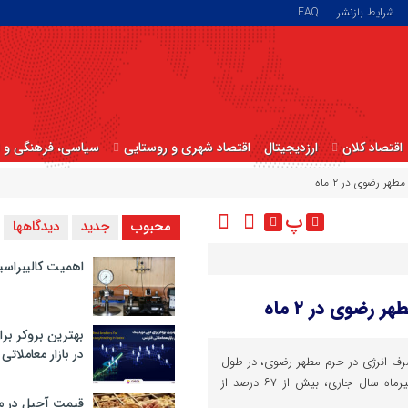
شرایط بازنشر
FAQ
اقتصاد کلان
ارزدیجیتال
اقتصاد شهری و روستایی
سیاسی، فرهنگی و ا
پ
محبوب
جدید
دیدگاهها
اهمیت کالیبراسی
بهترین بروکر برا
در بازار معاملاتی
ف انرژی در حرم مطهر رضوی، در طول
بازه زمانی ۱۸ اردیبهشت تا ۱۸ تیرماه سال جاری، بیش از ۶۷ درصد از
قیمت آجیل در م