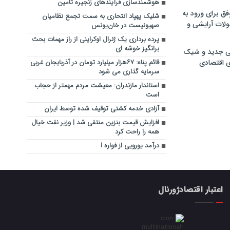
هوشمندسازی فرآیندهای زنجیره تأمین
فق برای ورود به
شلیک پهپاد انتحاری به سمت تجمع نظامیان
ولات آرایشی و
صهیونیست در خان‌یونس
پرده برداری یک ژنرال اوکراینی از راز مهمات بحث
برانگیز خوشه ای
ی جدید و شیک
ی اقتصادی
قائم پناه: ۶۷هزار میلیارد تومان در آذربایجان غربی
سرمایه گذاری می شود
استاندار مازندران: معیشت مردم مهمتر از حجاب
است
آزادی خدمه کشتی توقیف شده توسط ایران
افزایش قیمت بنزین منتفی شد | وزیر نفت خیال
همه را راحت کرد
درآمد یورویی از فواره !
اعتبار اقتصادژورنال