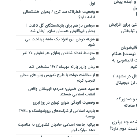
و آینده پیش
اول
یل
وضعیت خطرناک سد کرج / بحران خشکسالی
ادامه دارد؟
تی برای افزایش
مجلس باز هم برای بازنشستگان گل کاشت |
تبلیغاتی
بخش غیرقانونی همسان سازی ابطال شد
هزینه درمان این افراد یک ماهه پرداخت می
شود
الیشویان
متوسط تعداد شاغلان به‌ازای هر تعاونی ۲۰ نفر
 نیست| هنگام
شد
ت قالیشویی به
نیم
زمان واریز یارانه مهرماه ۱۴۰۳ مشخص شد
از مخالفت دولت با طرح تدریس زبان‌های محلی
ال در مشهد /
تعجب کردم
ارز دیجیتال
سید حسن خمینی: «مردم» قهرمانان واقعی
انقلاب اسلامی هستند
 و صدور کد
وضعیت آلودگی هوای تهران در روز ابری
 سامانه
بازدید اسلامی از شرکت‌های زیوپادولسک و TVEL
روسیه
ده چه برتری
بیانیه جامعه اسلامی حامیان کشاورزی به مناسبت
ست دوم دارد؟
دهه مبارک فجر