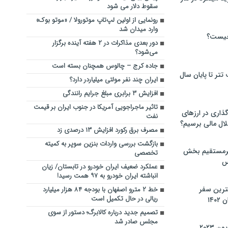
سقوط دلار می شود
رونمایی از اولین لپ‌تاپ موتورولا / «موتو بوک»
وارد میدان شد
چیست؟
دور بعدی مذاکرات در ۲ هفته آینده برگزار
می‌شود؟
جاده کرج – چالوس همچنان بسته است
تر تا پایان سال
ایران چند نفر مولتی میلیاردر دارد؟
افزایش ۳ برابری مبلغ جرایم رانندگی
تاثیر ماجراجویی آمریکا در جنوب ایران بر قیمت
گذاری در ارزهای
نفت
لال مالی برسیم؟
مصرف برق رکورد افزایش ۱۳ درصدی زد
بازگشت بررسی واردات بنزین سوپر به کمیته
یرمستقیم بخش
تخصصی
س
عملکرد ضعیف ایران خودرو در تابستان/ زیان
انباشته ایران خودرو به ۹۷ همت رسید!
نترین سفر
خط ۲ مترو اصفهان با بودجه ۸۴ هزار میلیارد
ریالی در حال تکمیل است
۱۴
تصمیم جدید درباره کالابرگ؛ دستور از سوی
مجلس صادر شد
 ۲۰۲۳