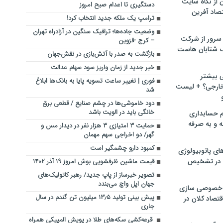
ن از نگاه سایت
دستگیری تا اعدام صبح امروز
صاد آفرین
ترامپ یک ملکه جدید انتخاب کرد!
وضعیت جاده‌ها؛ ترافیک سنگین در آزادراه تهران
سرور از شرکت
– کرج -قزوین
 شتابان هاست
بازگشت به صدر با آتش‌بازی در نقش‌جهان
خبر جدید از زمان واریز سود سهام عدالت
ی بیشتر
فوری | تغییر ساعت تسویه پایا به بانک‌ها ابلاغ
خارجی؟ + لیست
شد
دود خاموشی‌ها در چشم صنایع / قطعی برق
خانگی باید در الویت باشد
م حسابداری
ه و به صرفه
حمایت ۳ امتیازی ۳ هزار نفر در دیدار مس و
گهر/ دو اخراجی‌ سهم مهمان
کمبود دارو چشمگیر است
ای پاتوبیولوژی
 در تشخیص
قیمت ماشین ظرفشویی بوش امروز ۱۹ آذر ۱۴۰۲
تصویر خبرساز از پاپ جدید/ رهبر کاتولیک‌های
جهان اپل واچ می‌بندد
خصوصی سازی
پیش بینی تولید ۱۳٫۵ میلیون تن گندم در سال
تصاد کلان در
جاری
قرعه‌کشی سکه‌های طلا در پویش المپیکی همراه