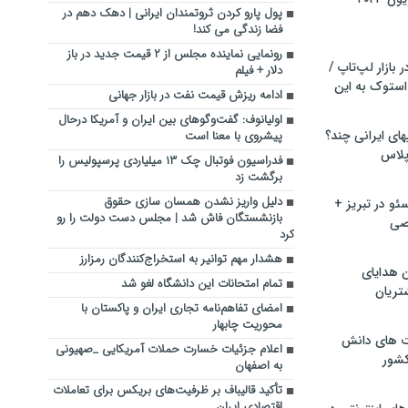
پول پارو کردن ثروتمندان ایرانی | دهک دهم در
فضا زندگی می کند!
رونمایی نماینده مجلس از ۲ قیمت جدید در باز
بازار لپ‌تاپ /
دلار + فیلم
استوک به این
ادامه ریزش قیمت نفت در بازار جهانی
اولیانوف: گفت‌وگوهای بین ایران و آمریکا درحال
ماشین لباسشویی‎های ایرانی چند؟
پیشروی با معنا است
 پلاس
فدراسیون فوتبال چک ۱۳ میلیاردی پرسپولیس را
برگشت زد
دلیل واریز نشدن همسان سازی حقوق
و در تبریز +
بازنشستگان فاش شد | مجلس دست دولت را رو
صی
کرد
هشدار مهم توانیر به استخراج‎‌کنندگان رمزارز
ن هدایای
تمام امتحانات این دانشگاه لغو شد
تریان
امضای تفاهم‌نامه تجاری ایران و پاکستان با
محوریت چابهار
ت های دانش
اعلام جزئیات خسارت حملات آمریکایی _صهیونی
کشور
به اصفهان
تأکید قالیباف بر ظرفیت‌های بریکس برای تعاملات
اقتصادی ایران