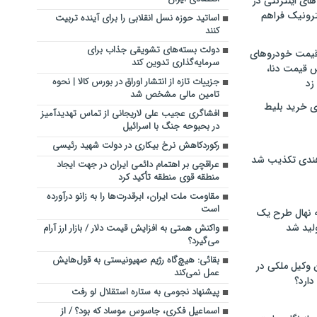
های اینترنتی در
ترونیک فراهم
اساتید حوزه نسل انقلابی را برای آینده تربیت
کنند
دولت بسته‌های تشویقی جذاب برای
 قیمت خودروهای
سرمایه‌گذاری تدوین کند
 قیمت دنا،
جزییات تازه از انتشار اوراق در بورس کالا | نحوه
 زد
تامین مالی مشخص شد
ی خرید بلیط
افشاگری عجیب علی لاریجانی از تماس تهدیدآمیز
در بحبوحه جنگ با اسرائیل
رکوردکاهش نرخ بیکاری در دولت شهید رئیسی
هندی تکذیب شد
عراقچی بر اهتمام دائمی ایران در جهت ایجاد
منطقه قوی منطقه تأکید کرد
مقاومت ملت ایران، ابرقدرت‌ها را به زانو درآورده
است
له نهال طرح یک
لید شد
واکنش همتی به افزایش قیمت دلار / بازار ارز آرام
می‌گیرد؟
بقائی: هیچ‌گاه رژیم صهیونیستی به قول‌هایش
ن وکیل ملکی در
عمل نمی‌کند
دارد؟
پیشنهاد نجومی به ستاره استقلال لو رفت
اسماعیل فکری، جاسوس موساد که بود؟ / از