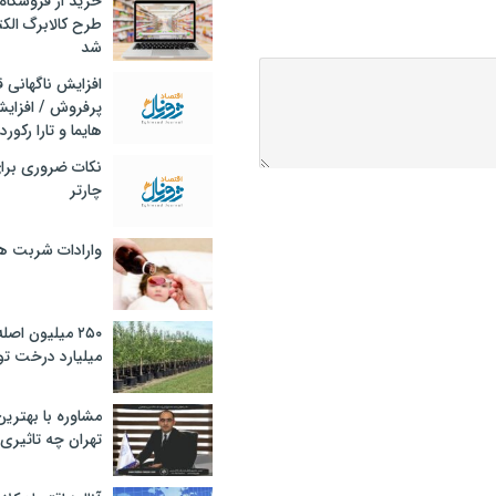
خرید از فروشگاه‌
طرح کالابرگ الک
شد
افزایش ناگهانی
پرفروش / افزایش
هایما و تارا رکورد
نکات ضروری برا
چارتر
وارادات شربت 
۲۵۰ میلیون اص
میلیارد درخت تو
مشاوره با بهتری
تهران چه تاثیری 