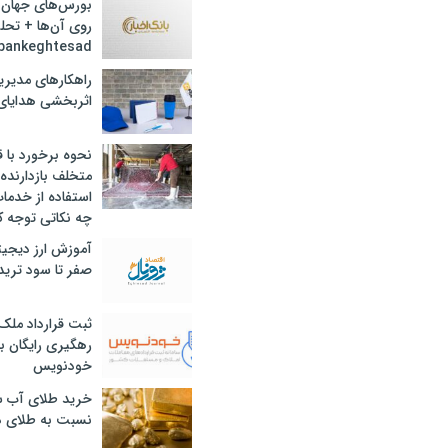
بورس‌های جهان 
روی آن‌ها + تحل
bankeghtesad
راهکارهای مدیری
اثربخشی هدایای 
نحوه برخورد با ق
متخلف بازدارنده
استفاده از خدما
چه نکاتی توجه ک
آموزش ارز دیجیت
صفر تا سود ترید 
ثبت قرارداد ملک
رهگیری رایگان با
خودنویس
خرید طلای آب ش
نسبت به طلای د