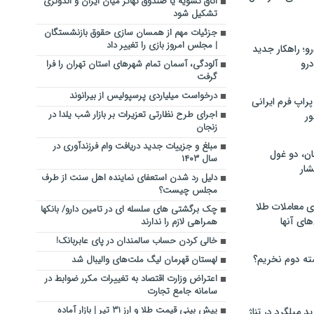
اتاق تسویه یا صندوق تهاتر میان ایران و اندونزی
تشکیل شود
جزئیات مهم از همسان سازی حقوق بازنشستگان
| مجلس امروز بازی را تغییر داد
؛ راهکار جدید
رو
آلودگی، آسمان تمام شهرهای استان تهران را فرا
گرفت
درخواست میلیاردی پرسپولیس از بیرانوند
راپ فرم ایرانی
اجرای طرح نظارتی تعزیرات بر بازار شب یلدا در
ور
زنجان
مبلغ و جزییات جدید دریافت وام فرزندآوری در
ان، دو غول
سال ۱۴۰۳
ار
دلیل رد شدن استعفای نماینده اهل سنت از طرف
مجلس چیست؟
ی معاملات طلا
چک برگشتی های سلسله ای در تامین دارو/ بانکها
های آنها
همراهی لازم را ندارند
خالی کردن حساب سالمندان در پای عابربانک!
ته دوم نخریم؟
لهستان قهرمان لیگ ملت‌های والیبال شد
اعتراض وزارت اقتصاد به تغییرات مکرر ضوابط در
سامانه جامع تجارت
پیش‌ بینی قیمت طلا و ارز ۳۱ تیر | بازار آماده
 میلگرد در تناژ