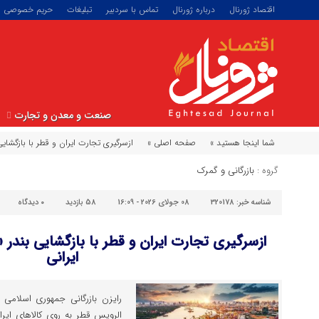
اقتصاد ژورنال
درباره ژورنال
تماس با سردبیر
تبلیغات
حریم خصوصی
صنعت و معدن و تجارت
شما اینجا هستید »
صفحه اصلی »
ازسرگیری تجارت ایران و قطر با بازگشایی
گروه :
بازرگانی و گمرک
شناسه خبر:
320178
08 جولای 2026 - 16:09
58 بازدید
۰
دیدگاه
ازسرگیری تجارت ایران و قطر با بازگشایی بندر 
ایرانی
رایزن بازرگانی جمهوری اسلامی ا
الرویس قطر به روی کالاهای ایرا