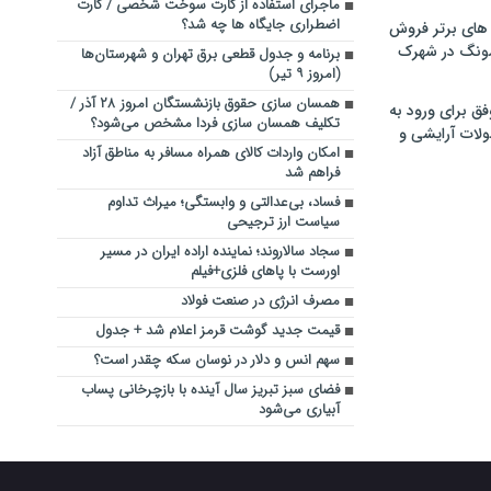
ماجرای استفاده از کارت سوخت شخصی / کارت
اضطراری جایگاه ها چه شد؟
های برتر فروش
سونگ در شهرک
برنامه و جدول قطعی برق تهران و شهرستان‌ها
(امروز ۹ تیر)
همسان سازی حقوق بازنشستگان امروز ۲۸ آذر /
فق برای ورود به
تکلیف همسان سازی فردا مشخص می‌شود؟
ولات آرایشی و
امکان واردات کالای همراه مسافر به مناطق آزاد
فراهم شد
فساد، بی‌عدالتی و وابستگی؛ میراث تداوم
سیاست ارز ترجیحی
سجاد سالاروند؛ نماینده اراده ایران در مسیر
اورست با پاهای فلزی+فیلم
مصرف انرژی در صنعت فولاد
قیمت جدید گوشت قرمز اعلام شد + جدول
سهم انس و‌ دلار در نوسان سکه چقدر است؟
فضای سبز تبریز سال آینده با بازچرخانی پساب
آبیاری می‌شود