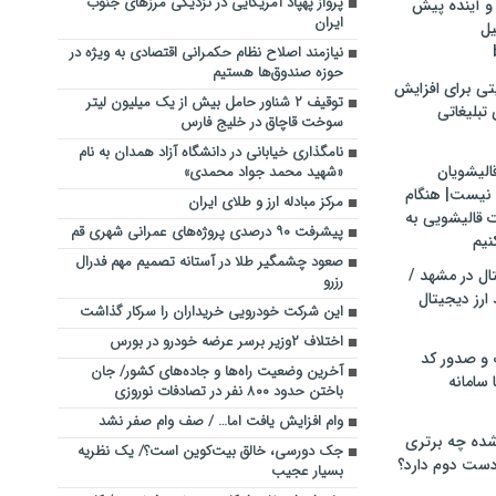
پرواز پهپاد آمریکایی در نزدیکی مرز‌های جنوب
و آینده پیش
ایران
یل
نیازمند اصلاح نظام حکمرانی اقتصادی به ویژه در
حوزه صندوق‌ها هستیم
تی برای افزایش
توقیف ۲ شناور حامل بیش از یک میلیون لیتر
تبلیغاتی
سوخت قاچاق در خلیج فارس
نامگذاری خیابانی در دانشگاه آزاد همدان به نام
الیشویان
«شهید محمد جواد محمدی»
 نیست| هنگام
مرکز مبادله ارز و طلای ایران
ت قالیشویی به
پیشرفت ۹۰ درصدی پروژه‌های عمرانی شهری قم
نیم
صعود چشمگیر طلا در آستانه تصمیم مهم فدرال
ال در مشهد /
رزرو
ارز دیجیتال
این شرکت خودرویی خریداران را سرکار گذاشت
اختلاف ۲وزیر برسر عرضه خودرو در بورس
 و صدور کد
آخرین وضعیت راه‌ها و جاده‌های کشور/ جان
 سامانه
باختن حدود ۸۰۰ نفر در تصادفات نوروزی
وام افزایش یافت اما… / صف وام صفر نشد
ده چه برتری
جک دورسی، خالق بیت‌کوین است؟/ یک نظریه
ست دوم دارد؟
بسیار عجیب