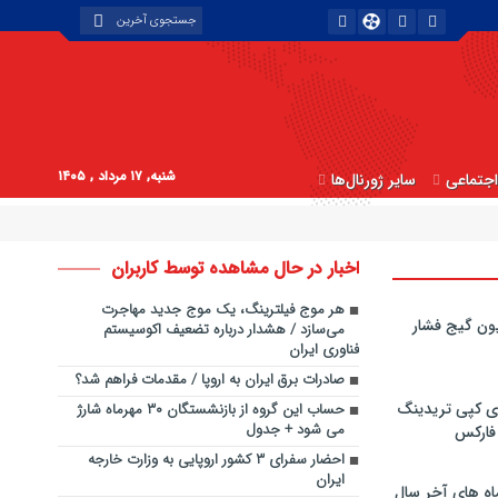
شنبه, ۱۷ مرداد , ۱۴۰۵
جتماعی
سایر ژورنال‌ها
اخبار در حال مشاهده توسط کاربران
هر موج فیلترینگ، یک موج جدید مهاجرت
ون گیج فشار
می‌سازد / هشدار درباره تضعیف اکوسیستم
فناوری ایران
صادرات برق ایران به اروپا / مقدمات فراهم شد؟
ی کپی‌ تریدینگ
حساب این گروه از بازنشستگان ۳۰ مهرماه شارژ
می شود + جدول
 فارکس
احضار سفرای ۳ کشور اروپایی به وزارت خارجه
ایران
اه های آخر سال