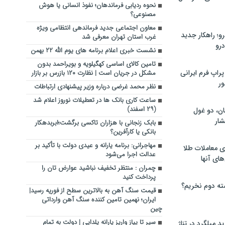
نحوه ردیابی فرماندهان؛ نفوذ انسانی یا هوش
مصنوعی؟
معاون اجتماعی جدید فرماندهی انتظامی ویژه
؛ راهکار جدید
غرب استان تهران معرفی شد
رو
نشست خبری اعلام برنامه های یوم الله ۲۲ بهمن
تامین کالای اساسی کهگیلویه و بویراحمد بدون
راپ فرم ایرانی
مشکل در جریان است | نظارت ۱۲٠ بازرس بر بازار
ور
نظر محمد غرضی درباره وزیر پیشنهادی ارتباطات
ساعت کاری بانک ها در تعطیلات نوروز اعلام شد
(۲۹ اسفند)
ان، دو غول
ار
بابک زنجانی با هزاران تاکسی برگشت؛ابربدهکار
بانکی یا کارآفرین؟
مهاجرانی: برنامه یارانه و عیدی دولت با تأکید بر
ی معاملات طلا
عدالت اجرا می‌شود
های آنها
چمران : منتظر تخفیف نباشید عوارض تان را
پرداخت کنید
ته دوم نخریم؟
قیمت سنگ آهن به بالاترین سطح از فوریه رسید|
ایران؛ نهمین تامین کننده سنگ آهن وارداتی
چین
سیر تا پیاز واریز یارانه یلدایی | دولت به تمام
 میلگرد در تناژ