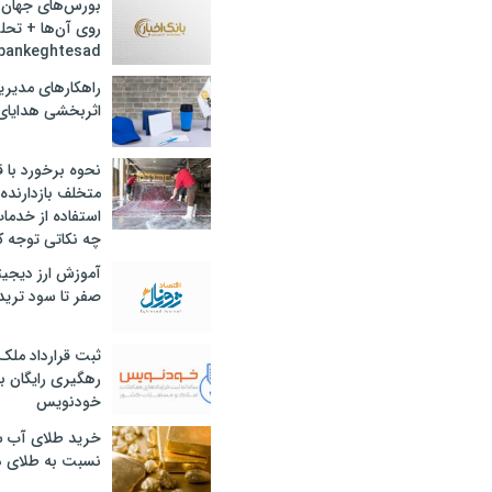
بورس‌های جهان 
روی آن‌ها + تحل
bankeghtesad
راهکارهای مدیری
اثربخشی هدایای 
نحوه برخورد با ق
متخلف بازدارنده
استفاده از خدما
چه نکاتی توجه ک
آموزش ارز دیجیت
صفر تا سود ترید 
ثبت قرارداد ملک
رهگیری رایگان با
خودنویس
خرید طلای آب ش
نسبت به طلای د