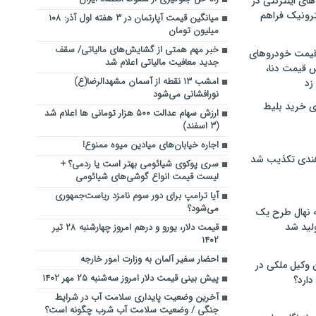
های اینترنتی در
ترونیک فراهم
میانگین قیمت آپارتمان در ۳ هفته اول آذر: ۱۰۸
میلیون تومان
خبر مهم همتی از گشایش‌های مالیاتی/ سقف
 قیمت خودروهای
جدید معافیت مالیاتی اعلام شد
 قیمت دنا،
امشب ۱۳ نقطه از آسمان مشهدالرضا(ع)
 زد
نورافشانی می‌شود
ی خرید بلیط
ارزش سهام عدالت ۵۰۰ هزار تومانی ها اعلام شد
(۳ اسفند)
اجاره خیابان‌های میادین میوه ممنوع!
هندی تکذیب شد
سری پوکوی شیائومی بهتر است یا ردمی؟ +
لیست قیمت انواع گوشی‌های شیائومی
آیا ترامپ برای دور سوم نامزد ریاست‌جمهوری
می‌شود؟
له نهال طرح یک
لید شد
قیمت دلار، یورو و درهم امروز چهارشنبه ۲۸ تیر
۱۴۰۲
احضار سفیر آلمان به وزارت امور خارجه
ن وکیل ملکی در
پیش بینی قیمت دلار امروز سه‌شنبه ۲۵ مهر ۱۴۰۲
دارد؟
آخرین وضعیت پایداری سلامت آب در شرایط
جنگی / وضعیت سلامت آب شرب چگونه است؟