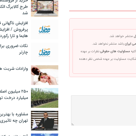
خرید از فروشگاه‌
طرح کالابرگ الک
شد
افزایش ناگهانی
پرفروش / افزایش
هایما و تارا رکورد
ل
منتشر خواهد شد.
ی ایران
باشد منتشر نخواهد شد.
نکات ضروری برا
کلیه
مسئولیت های حقوقی
نظرات بر عهده
چارتر
 شکایت مسئولیت بر عهده شخص نظر دهنده
وارادات شربت 
۲۵۰ میلیون اص
میلیارد درخت تو
مشاوره با بهتری
تهران چه تاثیری 