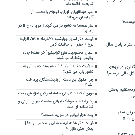
شایعات خاتمه داد
امیر عبداللهیان: ایران، قره‌باغ را بخشی از
آذربایجان می‌داند
چیست؟
بهار سرسبز به کشور باز می گردد | موج باران زا در
راه ایران
قیمت دلار امروز چهارشنبه ۲۷خرداد ۱۴۰۵/ افزایش
تر تا پایان سال
نرخ + جدول و جزئیات کامل
اعمال محدودیت‌های ترافیکی آخر هفته| جاده
چالوس یکطرفه می‌شود
جزئیات حقابه ایران / آب هیرمند چه زمانی به
گذاری در ارزهای
کشور وارد می شود؟
لال مالی برسیم؟
چرا حقوق این دسته از بازنشستگان پرداخت
نشد؟
یرمستقیم بخش
فوری / تعداد شهدای حلمه اسرائیل افزایش یافت
س
رهبر انقلاب: موشک ایرانی ساخت جوان ایرانی و
شناسنامه او است
نترین سفر
چند هزار ایرانی در سوریه هستند؟
۱۴
قیمت دلار هفته آینده به این عدد می رسد! |
پیش بینی بازار ارز
 ۲۰۲۳