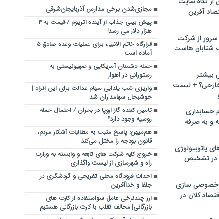
ن از نگاه سایت
مجازی‌شدن برخی مدارس آذربایجان‌شرقی
صاد آفرین
پیش بینی جذاب از آینده اتریوم / قیمت به ۴
هزار دلار می رسد!
سرور از شرکت
قرارگاه خاتم الانبیاء برای عملیات‌ وعده صادق ۵
 شتابان هاست
آماده است
حمله دشمنان آمریکایی و صهیونیستی به
ی بیشتر
رستورانی در اهواز
خارجی؟ + لیست
واریزی شب یلدایی سهام عدالت برای این افراد |
خوشبحال سهامداران شد
تامین کننده گاز اروپا در بحران / احتمال حمله
م حسابداری
روسیه وجود دارد؟
ه و به صرفه
هم‌میهن: پاسخ مثبت به مطالبات آشکار مردم،
قانون بودجه را مختل می‌کند
ای پاتوبیولوژی
خروج کلیه شرکت های تابعه و وابسته به وزارت
 در تشخیص
راه و شهرسازی از لیست واگذاری
احداث فرودگاه محلی تفریحی و گردشگری در
خصوصی سازی
جلفا و خداآفرین
تصاد کلان در
ارز چندنرخی عامل سواستفاده از کارت های
بازرگانی| مخالف تقلب با کارت بازرگانی هستیم