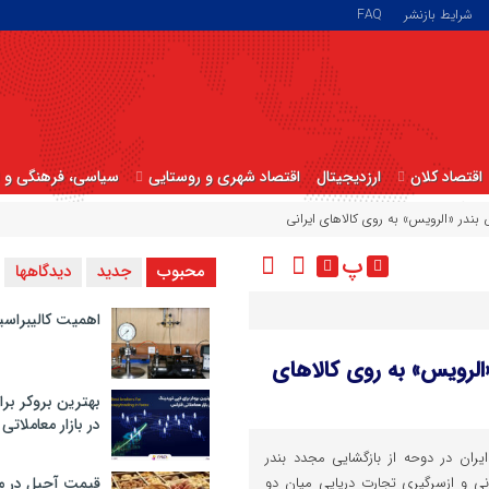
شرایط بازنشر
FAQ
اقتصاد کلان
ارزدیجیتال
اقتصاد شهری و روستایی
سیاسی، فرهنگی و ا
 بندر «الرویس» به روی کالاهای ایرانی
پ
محبوب
جدید
دیدگاهها
اهمیت کالیبراسی
«الرویس» به روی کالاهای
بهترین بروکر برا
در بازار معاملاتی
یران در دوحه از بازگشایی مجدد بندر
نی و ازسرگیری تجارت دریایی میان دو
قیمت آجیل در م