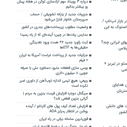
درباره ۳ رویداد مهم آزادسازی توکن در هفته پیش
رو بیشتر بدانیم
جزییات جدید از یارانه تشویقی / حساب
سرپرستان خانوار شارژ می‌شود
بازار لپ‌تاپ /
استوک به این
وضعیت مطلوب زیرساخت‌های بندری در کشور
مدارس ربات‌ها در چین؛ آینده‌ای که از راه رسید!
ماشین لباسشویی‎های ایرانی چند؟
ثبت رکورد جدید ۶۴ همت ورود نقدینگی
حقیقی‌ها به ETFها
 پلاس
جزئیات جدید از پرداخت غرامت آمریکا به ایران
+ فیلم
و در تبریز +
بومی سازی قطعات مترو، دستاورد ملی با صرفه
صی
جویی ۸ میلیون دلاری
ربیعی: هیچ تیمی اندازه ذوب‌آهن از داوری ضرر
ن هدایای
نکرده است
تریان
سیگنال دوباره افزایش قیمت بنزین به مردم |
گرانی بنزین قطعی شد؟
ت های دانش
افزایش تعداد کیف پول های کاردانو / آینده
روشن در انتظار رمزارز ADA
کشور
قوی‌ترین سامانۀ برفی در راه ایران
راه حل جلوگیری از سقوط اقتصاد ایران