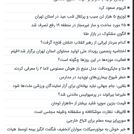
اتریوم صعود کرد
توزیع ۵ هزار تن سیب و پرتقال شب عید در استان تهران
۲۵ مورد ساخت و ساز غیرمجاز در منطقه ۱۹ رفع تصرف شد
الگوی مشکوک در بازار طلا
کدام سردار ایرانی از رهبر انقلاب «نشان فتح» گرفت؟
اختتامیه پنجمین رویداد ملی تولید محتوای استان تهران برگزار شد+فیلم
فعالیت موزه‌ها در این روزها چگونه است؟
متا و مایکروسافت مدل منبع باز هوش مصنوعی لاما ۲ را معرفی کردند
خطر شیوع بیماری‌های نوپدید در مدارس
بقایی: جام جهانی نباید بهانه‌ای برای آزار نمایندگان ورزشی ملت‌ها شود
علیرضا بیرانوند در پرسپولیس ماندنی شد؟
قیمت بنزین سوپر؛ شاید بیشتر از ۵۰هزار تومان
قالیباف: نظارت موشکافانه و مشفقانه وظیفه مجلس است
سورپرایز بیمه معلم برای اتباع خارجی
خبر خوش به موتورسیکلت سواران/تخفیف شگفت انگیز بیمه توسط هیات