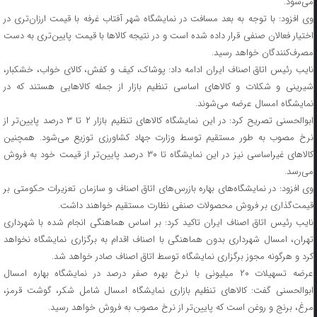
می‌شود.
وی افزود: با توجه به بعد مسافت در نمایشگاه شهر آفتاب غرفه با قیمت ارزان‌تری در
اختیار فعالان صنفی قرار داده شده است و در نتیجه کالاها با قیمت پایین‌تری به دست
مصرف‌کنندگان خواهد رسید.
نایب رئیس اتاق اصناف ایران ادامه داد: پوشاک، کیف و کفش، کالای خواب، خشکبار،
شیرینی و شکلات و کالاهای اساسی تنظیم بازار از جمله کالاهایی هستند که در
نمایشگاه امسال عرضه می‌شوند.
ابوالحسنی تصریح کرد: در این نمایشگاه کالاهای تنظیم بازار ۲ تا ۳ درصد پایین‌تر از
نرخ مصوب به طور مستقیم توسط وزارت جهاد کشاورزی توزیع می‌شود. همچنین
کالاهای غیراساسی نیز در این نمایشگاه تا ۳۰ درصد پایین‌تر از قیمت خود به فروش
می‌رسد.
وی افزود: در نمایشگاه‌های بهاره بازرس‌های اتاق اصناف و سازمان تعزیرات حکومتی بر
قیمت‌گذاری بر فروش محصولات صنفی نظارت مستقیم خواهند داشت.
نایب رئیس اتاق اصناف ایران تاکید کرد: بر اساس هماهنگی انجام شده با شهرداری
تهران، امسال شهرداری بدون هماهنگی با اصناف اقدام به برگزاری نمایشگاه نخواهد
کرد و هرگونه مجوز برگزاری نمایشگاه توسط اتاق اصناف صادر خواهد شد.
عرضه تسهیلات ۲۰ میلیونی با نرخ بهره صفر درصد در نمایشگاه بهاره امسال
ابوالحسنی گفت: کالاهای تنظیم بازاری نمایشگاه امسال شامل شکر، گوشت قرمز،
مرغ، برنج و روغن است که پایین‌تر از نرخ مصوب به فروش خواهد رسید.