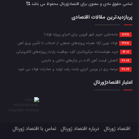
تمامی حقوق مادی و معنوی برای اقتصادژورنال محفوظ می باشد 🥰
پربازدیدترین مقالات اقتصادی
جابه‌جایی حریم شهر قزوین برای اجرای پروژه فولاد!
11:28
فولاد نوین آرکا؛ همراه پروژه‌های صنعتی از انتخاب تا تأمین ورق آهن
19:28
خرید هوشمندانه میکروکنترلر؛ کلید موفقیت پایدار پروژه‌های الکترونیکی
12:01
کاهش قیمت آهن آلات در بازارهای داخلی و خارجی
21:07
عرضه برق در بورس انرژی باعث رشد تولید و صادرات فولاد می شود
21:07
اعتبار اقتصادژورنال
اقتصاد ژورنال
درباره اقتصاد ژورنال
تماس با اقتصاد ژورنال