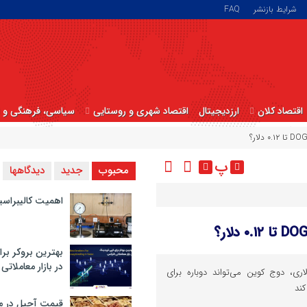
شرایط بازنشر
FAQ
اقتصاد کلان
ارزدیجیتال
اقتصاد شهری و روستایی
سیاسی، فرهنگی و ا
پ
محبوب
جدید
دیدگاهها
اهمیت کالیبراسی
بهترین بروکر برا
در بازار معاملاتی
رت حفظ حمایت ۰.۲۱ دلاری، دوج ‌کوین می‌تواند دوباره برای
قیمت آجیل در م