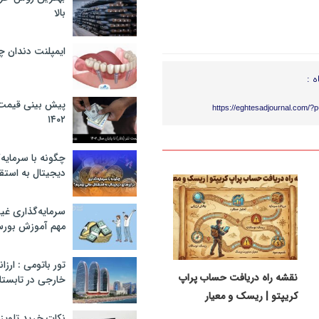
بالا
ایمپلنت دندان 
ه :
پیش بینی قیمت ت
https://eghtesadjournal.com/?
۱۴۰۲
چگونه با سرمایه‌
دیجیتال به استق
سرمایه‌گذاری غ
مهم آموزش بور
تور باتومی : ارزا
نقشه راه دریافت حساب پراپ
خارجی در تابستان ۰۲
کریپتو | ریسک‌ و معیار
نکات خرید تلویزیون