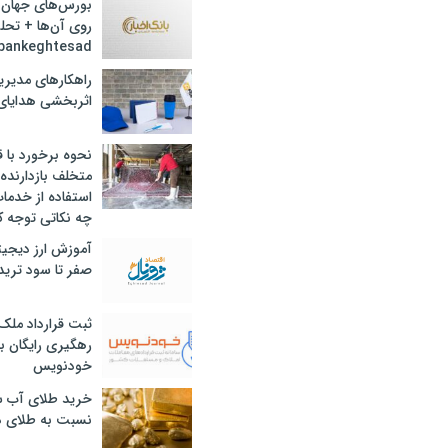
بورس‌های جهان 
روی آن‌ها + تحل
bankeghtesad
راهکارهای مدیری
اثربخشی هدایای 
نحوه برخورد با ق
متخلف بازدارنده
استفاده از خدما
چه نکاتی توجه ک
آموزش ارز دیجیت
صفر تا سود ترید 
ثبت قرارداد ملک
رهگیری رایگان با
خودنویس
خرید طلای آب ش
نسبت به طلای د