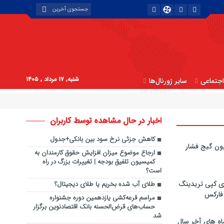
شنبه, ۱۷ مرداد , ۱۴۰۵
جتماعی
سایر ژورنال‌ها
اخبار در حال مشاهده توسط کاربران
کاهش جزئی نرخ سود بین بانکی+جدول
ون گیج فشار
ارجاع موضوع میزان افزایش حقوق کارمندان به
کمیسیون تلفیق بودجه | تغییرات بزرگ در راه
است؟
ی کپی‌ تریدینگ
طلای آب شده بخریم یا طلای دیجیتال؟
 فارکس
مراسم قرعه‌‏کشی یازدهمین دوره جشنواره
حساب‌‏های قرض‌‏الحسنه بانک اقتصادنوین برگزار
شد
اه های آخر سال