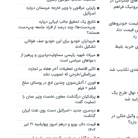
های اینترنتی در
ترونیک فراهم
رایزنی عراقچی با وزیر خارجه عربستان درباره
اسرائیل
نتایج یک تحقیق جالب ایرانی درباره
 قیمت خودروهای
چپ‌دست‌ها/ چند درصد از افراد جامعه چپ‌دست
 قیمت دنا،
هستند؟
 زد
خریداران خودرو برای این خودرو صف طولانی
ی خرید بلیط
تشکیل دادند
میراث شهید رئیسی مسئولیت‌پذیری و پرهیز از
دعواهای سیاسی است
تاثیر اقتصادی تعطیلات آخر هفته بر تجارت
هندی تکذیب شد
بین‌المللی/طرحی که تصویب نشد
فوری / آتش‌سوزی چندین لنج در روستای سلخ
قشم + فیلم
له نهال طرح یک
پزشکیان درگذشت معاون نخست وزیر عمان را
لید شد
تسلیت گفت
دردسری جدید ؛ اسرائیل دست روی نفت ایران
ن وکیل ملکی در
گذاشت
دارد؟
قیمت دلار، یورو و درهم امروز چهارشنبه ۲۱ تیر
۱۴۰۲