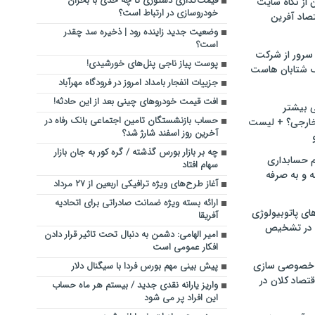
قیمت‌گذاری دستوری تا چه حدی با بحران
ن از نگاه سایت
خودروسازی در ارتباط است؟
صاد آفرین
وضعیت جدید زاینده رود | ذخیره سد چقدر
است؟
سرور از شرکت
پوست پیاز ناجی پنل‌های خورشیدی!
 شتابان هاست
جزییات انفجار بامداد امروز در فرودگاه مهرآباد
افت قیمت خودروهای چینی بعد از این حادثه!
ی بیشتر
حساب بازنشستگان تامین اجتماعی بانک رفاه در
خارجی؟ + لیست
آخرین روز اسفند شارژ شد؟
چه بر بازار بورس گذشته / گره کور به جان بازار
م حسابداری
سهام افتاد
ه و به صرفه
آغاز طرح‌های ویژه ترافیکی اربعین از ۲۷ مرداد
ارائه بسته ویژه ضمانت صادراتی برای اتحادیه
ای پاتوبیولوژی
آفریقا
 در تشخیص
امیر الهامی: دشمن به دنبال تحت تاثیر قرار دادن
افکار عمومی است
خصوصی سازی
پیش بینی مهم بورس فردا با سیگنال دلار
تصاد کلان در
واریز یارانه نقدی جدید / بیستم هر ماه حساب
این افراد پر می شود