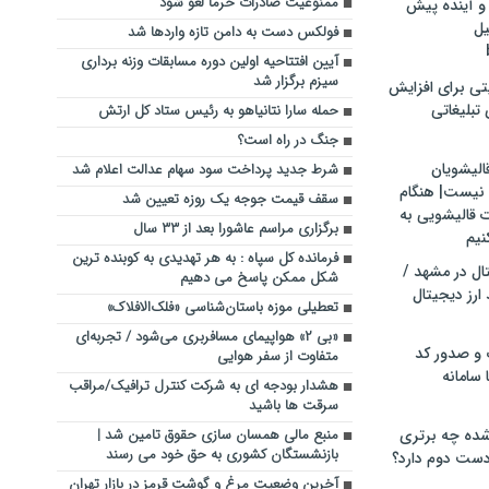
ممنوعیت صادرات خرما لغو شود
و آینده پیش
یل
فولکس دست به دامن تازه واردها شد
آیین افتتاحیه اولین دوره مسابقات وزنه برداری
سیزم برگزار شد
تی برای افزایش
تبلیغاتی
حمله سارا نتانیاهو به رئیس ستاد کل ارتش
جنگ در راه است؟
الیشویان
شرط جدید پرداخت سود سهام عدالت اعلام شد
 نیست| هنگام
سقف قیمت جوجه یک روزه تعیین شد
ت قالیشویی به
برگزاری مراسم عاشورا بعد از ۳۳ سال
نیم
فرمانده کل سپاه : به هر تهدیدی به کوبنده ترین
ال در مشهد /
شکل ممکن پاسخ می دهیم
ارز دیجیتال
تعطیلی موزۀ باستان‌شناسی «فلک‌الافلاک»
«بی ۲» هواپیمای مسافربری می‌شود / تجربه‌ای
 و صدور کد
متفاوت از سفر هوایی
 سامانه
هشدار بودجه ای به شرکت کنترل ترافیک/مراقب
سرقت ها باشید
ده چه برتری
منبع مالی همسان سازی حقوق تامین شد |
بازنشستگان کشوری به حق خود می رسند
ست دوم دارد؟
آخرین وضعیت مرغ و گوشت قرمز در بازار تهران