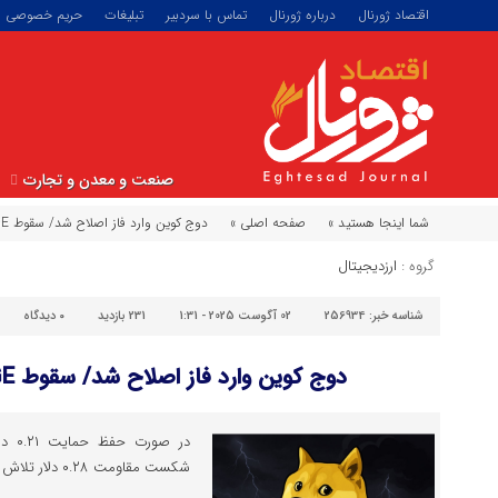
اقتصاد ژورنال
درباره ژورنال
تماس با سردبیر
تبلیغات
حریم خصوصی
صنعت و معدن و تجارت
شما اینجا هستید »
صفحه اصلی »
دوج کوین وارد فاز اصلاح شد/ سقوط DOGE تا ۰.۱۲ دلار؟
گروه :
ارزدیجیتال
شناسه خبر:
256934
02 آگوست 2025 - 1:31
231 بازدید
۰
دیدگاه
دوج کوین وارد فاز اصلاح شد/ سقوط DOGE تا ۰.۱۲ دلار؟
در صو
شکست مقاومت ۰.۲۸ دلار تلاش کند