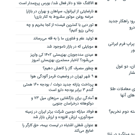
الاکلنگ‌ طلا و دلار فعال شد/ بورس پرچمدار است
نارضایتی از ایرانول، سپاهان و بهران در بازار|
عرضه روغن موتور مشروط به کنار باری!
؛ راهکار جدید
تور دبی با کمترین قیمت؛ از کجا بخریم و چه
رو
زمانی رزرو کنیم؟
تولید علم و فناوری ما را به قله می‌رساند
راپ فرم ایرانی
موبایلی که در بازار ناموجود شد
ور
عیدی مددجویان بهزیستی ۱۴۰۲ کی واریز
می‌شود؟ /اخبار مستمری بهزیستی امروز
ان، دو غول
چطور مصرف گاز را کاهش دهیم؟
ار
۹ شهر تهران در وضعیت قرمز آلودگی هوا
پرداخت یارانه جدید دولت / بودجه ۱۶۰ همتی
ی معاملات طلا
گندم ۳ برابر بودجه دارو است
های آنها
آمادگی برای بازگشایی مرزهای میل ۷۳ و
دوکوهانه درخراسان جنوبی
ته دوم نخریم؟
فولاد مبارکه دومین شرکت برتر ایران در زمینه
سودآوری، ارزش افزوده و ارزش بازار شد
عنوان شغلی اشتباه در لیست بیمه، حق کارگر را
ضایع می‌کند
 میلگرد در تناژ