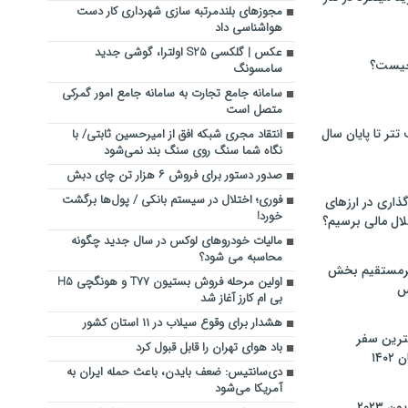
مجوزهای بلندمرتبه سازی شهرداری کار دست
هواشناسی داد
عکس | گلکسی S25 اولترا، گوشی جدید
چیست؟
سامسونگ
سامانه جامع تجارت به سامانه جامع امور گمرکی
متصل است
تر تا پایان سال
انتقاد مجری شبکه افق از امیرحسین ثابتی/ با
نگاه شما سنگ روی سنگ بند نمی‌شود
صدور دستور برای فروش ۶ هزار تن چای دبش
فوری؛ اختلال در سیستم بانکی / پول‌ها برگشت
گذاری در ارزهای
خورد!
لال مالی برسیم؟
مالیات خودروهای لوکس در سال جدید چگونه
محاسبه می شود؟
یرمستقیم بخش
اولین مرحله فروش بستیون T77 و هونگچی H5
س
بی ام کارز آغاز شد
هشدار برای وقوع سیلاب در ۱۱ استان کشور
نترین سفر
باد هوای تهران را قابل قبول کرد
۱۴
دی‌سانتیس: ضعف بایدن، باعث حمله ایران به
آمریکا می‌شود
 ۲۰۲۳