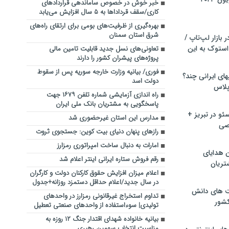
خبر خوش در خصوص ساماندهی قرارداد‌های
کاری/سقف قردادا‌ها به ۵ سال افزایش می‌یابد
بهره‌گیری از ظرفیت‌های بومی برای ارتقای راه‌های
شرق استان سمنان
بازار لپ‌تاپ /
استوک به این
تعاونی‌های نسل جدید قابلیت تامین مالی
پروژه‌های پیشران کشور را دارند
فوری/ بیانیه وزارت خارجه سوریه پس از سقوط
ماشین لباسشویی‎های ایرانی چند؟
دولت اسد
 پلاس
راه اندازی آزمایشی شماره تلفن ۱۶۷۹ جهت
پاسخگویی به مشتریان بانک ملی ایران
و در تبریز +
مدارس این استان غیرحضوری شد
صی
رازهای پنهان دنیای بیت کوین: جستجوی ثروت
امارات به دنبال ساخت امپراتوری رمزارز
ن هدایای
رقم فروش ستاره ایرانی اینتر اعلام شد
تریان
اعلام میزان افزایش حقوق کارکنان دولت و کارگران
در سال جدید/اعلام حداقل دستمزد روزانه+جدول
ت های دانش
تداوم استخراج غیرقانونی رمزارز در واحدهای
کشور
تولیدی| سوءاستفاده از واحدهای صنعتی تعطیل
بیانیه خانواده شهدای اقتدار جنگ ۱۲ روزه به
مناسبت انتخاب سومین رهبری