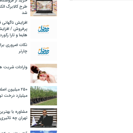
خرید از فروشگاه‌
طرح کالابرگ الک
شد
افزایش ناگهانی
پرفروش / افزایش
هایما و تارا رکورد
نکات ضروری برا
چارتر
وارادات شربت 
۲۵۰ میلیون اص
میلیارد درخت تو
مشاوره با بهتری
تهران چه تاثیری 