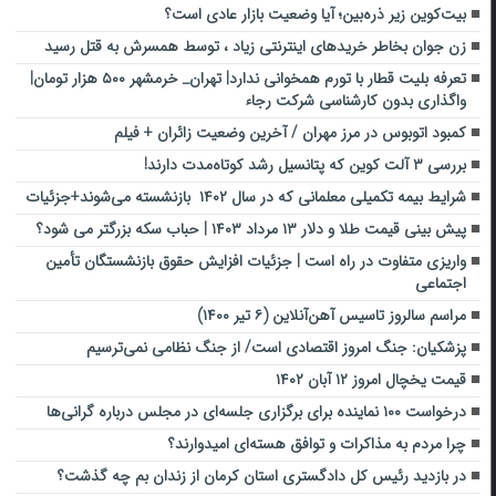
بیت‌کوین زیر ذره‌بین؛ آیا وضعیت بازار عادی است؟
زن جوان بخاطر خریدهای اینترنتی زیاد ، توسط همسرش به قتل رسید
تعرفه بلیت قطار با تورم همخوانی ندارد| تهران_ خرمشهر ۵۰۰ هزار تومان|
واگذاری بدون کارشناسی شرکت رجاء
کمبود اتوبوس در مرز مهران / آخرین وضعیت زائران + فیلم
بررسی ۳ آلت ‌کوین که پتانسیل رشد کوتاه‌مدت دارند!
شرایط بیمه تکمیلی معلمانی که در سال ۱۴۰۲ بازنشسته می‌شوند+جزئیات
پیش‌ بینی قیمت طلا و دلار ۱۳ مرداد ۱۴۰۳ | حباب سکه بزرگتر می شود؟
واریزی متفاوت در راه است | جزئیات افزایش حقوق بازنشستگان تأمین
اجتماعی
مراسم سالروز تاسیس آهن‌آنلاین (۶ تیر ۱۴۰۰)
پزشکیان: جنگ امروز اقتصادی است/ از جنگ نظامی نمی‌ترسیم
قیمت یخچال امروز ۱۲ آبان ۱۴۰۲
درخواست ۱۰۰ نماینده برای برگزاری جلسه‌ای در مجلس درباره گرانی‌ها
چرا مردم به مذاکرات و توافق هسته‌ای امیدوارند؟
در بازدید رئیس کل دادگستری استان کرمان از زندان بم چه گذشت؟