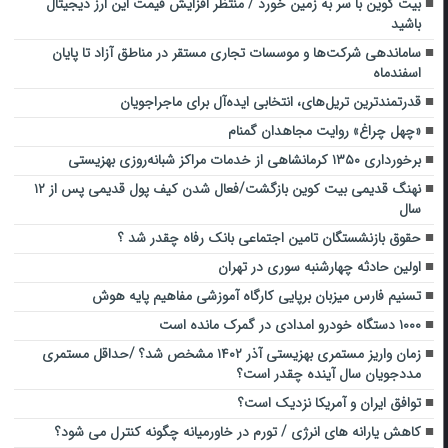
بیت کوین با سر به زمین خورد / منتظر افزایش قیمت این ارز دیجیتال
باشید
ساماندهی شرکت‌ها و موسسات تجاری مستقر در مناطق آزاد تا پایان
اسفندماه
قدرتمندترین تریل‌های، انتخابی ایده‌آل برای ماجراجویان
«چهل چراغ» روایت مجاهدان گمنام
برخورداری ۱۳۵۰ کرمانشاهی از خدمات مراکز شبانه‌روزی بهزیستی
نهنگ قدیمی بیت کوین بازگشت/فعال شدن کیف پول قدیمی پس از ۱۲
سال
حقوق بازنشستگان تامین اجتماعی بانک رفاه چقدر شد ؟
اولین حادثه چهارشنبه سوری در تهران
تسنیم فارس میزبان برپایی کارگاه آموزشی مفاهیم پایه هوش
۱۰۰۰ دستگاه خودرو امدادی در گمرک مانده است
زمان واریز مستمری بهزیستی آذر ۱۴۰۲ مشخص شد؟ /حداقل مستمری
مددجویان سال آینده چقدر است؟
توافق ایران و آمریکا نزدیک است؟
کاهش یارانه‌ های انرژی / تورم در خاورمیانه چگونه کنترل می شود؟