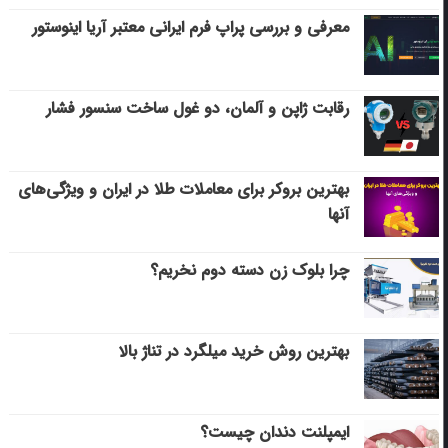
معرفی و بررسی پراپ فرم ایرانی معتبر آریا اینوستور
رقابت ژاپن و آلمان، دو غول ساخت سنسور فشار
بهترین بروکر برای معاملات طلا در ایران و ویژگی‌های
آنها
چرا بلوک زن دسته دوم نخریم؟
بهترین روش خرید میلگرد در تناژ بالا
ایمپلنت دندان چیست؟