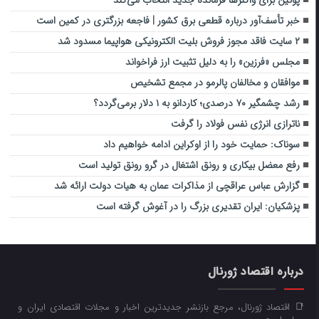
خبر تأسف‌آور درباره قطعی برق کشور | فاجعه بزرگتری در کمین است
۲ سایت فاقد مجوز فروش بلیت الکترونیکی هواپیما مسدود شد
مجلس «فرزین» را به دلیل تثبیت ارز فراخواند
موافقان و مخالفان پالرمو در مجمع تشخیص
رشد چشمگیر ۷۰ درصدی؛ کاردانو به ۱ دلار برمی‌گردد؟
ناترازی انرژی نفس فولاد را گرفت
سوناک: حمایت خود را از اوکراین ادامه خواهیم داد
رفع معضل بیکاری و رونق اشتغال در گرو رونق تولید است
گزارش عباس عراقچی از مذاکرات عمان به هیات دولت ارائه شد
پزشکیان: ایران تقدیری بزرگ را در آغوش گرفته است
درباره اقتصاد ژورنال
📑 اقتصاد ژورنال، مرجع بازنشر جدیدترین اخبار و مجلات اقتصادی ایران و