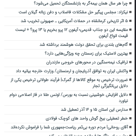
چرا هر سال همان بیمه‌گر به بازنشستگان تحمیل می‌شود؟
نیکزاد: مجلس پیگیر حل مشکلات فاضلاب و دفن زباله گیلان است
۵ اثر تاریخی ‌کرمانشاه در حملات آمریکایی ـ صهیونی تخریب شد
مقایسه این دو جذاب قدیمی؛ آیفون ۱۲ پرو بخریم یا ۱۳ پرو؟ + لیست
قیمت انواع آیفون
گام‌های بلندی برای تحقق دولت هوشمند برداشته شد
بهترین لاستیک برای زمستان چه ویژگی‌هایی دارد؟
ترافیک نیمه‌سنگین در محورهای خروجی مازندران
واکنش ایران به توافق آذربایجان و ارمنستان/ وزارت خارجه بیانیه داد
ضرورت ترخیص به موقع کالاها از گمرک| فرآیند طولانی ترخیص یکی از
دلایل بی‌انگیزگی تجار
دلایل افزایش خوشبینی نسبت به بورس/ اونس طلا در فاز اصلاحی دوام
نیاورد
مدارس این استان ۱۵ و ۱۶ آذر تعطیل شد
خطر تعطیلی بیخ گوش واحد های کوچک فولادی
آقای روحانی! مردم دوره بی‌ثمر ریاست‌جمهوری شما را فراموش نکرده‌اند
پوتین برای واگنرها فرمانده جدید انتخاب می‌کند