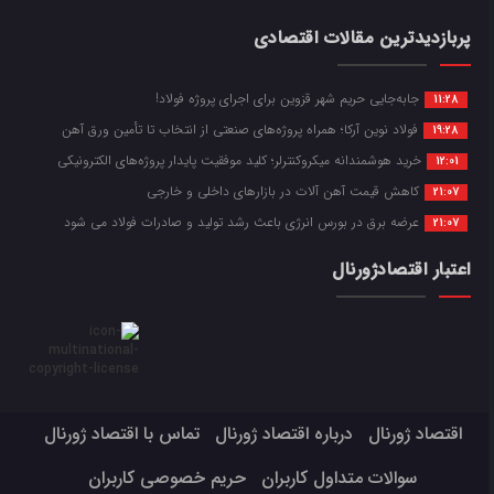
پربازدیدترین مقالات اقتصادی
جابه‌جایی حریم شهر قزوین برای اجرای پروژه فولاد!
11:28
فولاد نوین آرکا؛ همراه پروژه‌های صنعتی از انتخاب تا تأمین ورق آهن
19:28
خرید هوشمندانه میکروکنترلر؛ کلید موفقیت پایدار پروژه‌های الکترونیکی
12:01
کاهش قیمت آهن آلات در بازارهای داخلی و خارجی
21:07
عرضه برق در بورس انرژی باعث رشد تولید و صادرات فولاد می شود
21:07
اعتبار اقتصادژورنال
اقتصاد ژورنال
درباره اقتصاد ژورنال
تماس با اقتصاد ژورنال
سوالات متداول کاربران
حریم خصوصی کاربران