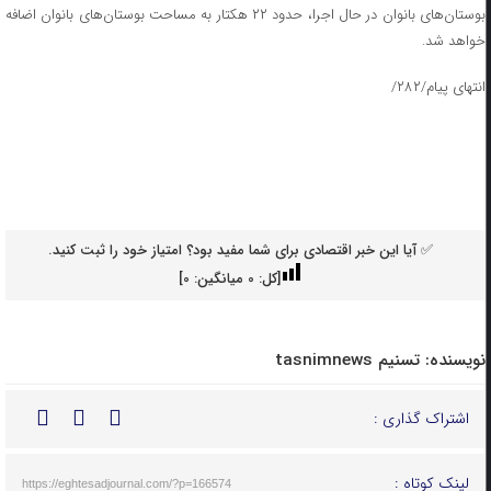
بوستان‌های بانوان در حال اجرا، حدود ۲۲ هکتار به مساحت بوستان‌های بانوان اضافه
خواهد شد.
انتهای پیام/۲۸۲/
✅ آیا این خبر اقتصادی برای شما مفید بود؟ امتیاز خود را ثبت کنید.
[کل:
0
میانگین:
0
]
نویسنده:
تسنیم tasnimnews
اشتراک گذاری :
لینک کوتاه :
https://eghtesadjournal.com/?p=166574