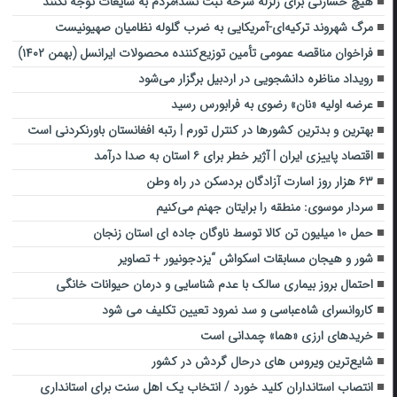
هیچ خسارتی برای زلزله سرخه ثبت نشد؛مردم به شایعات توجه نکنند
مرگ شهروند ترکیه‌ای-آمریکایی به ضرب گلوله نظامیان صهیونیست
فراخوان مناقصه عمومی تأمین توزیع‌کننده محصولات ایرانسل (بهمن ۱۴۰۲)
رویداد مناظره دانشجویی در اردبیل برگزار می‌شود
عرضه اولیه «نان» رضوی به فرابورس رسید
بهترین و بدترین کشورها در کنترل تورم | رتبه افغانستان باورنکردنی است
اقتصاد پاییزی ایران | آژیر خطر برای ۶ استان به صدا درآمد
۶۳ هزار روز اسارت آزادگان بردسکن در راه وطن
سردار موسوی: منطقه را برایتان جهنم می‌کنیم
حمل ۱۰ میلیون تن کالا توسط ناوگان جاده ای استان زنجان
شور و هیجان مسابقات اسکواش “یزد‌جونیور + تصاویر
احتمال بروز بیماری سالک با عدم شناسایی و درمان حیوانات خانگی
کاروانسرای شاه‌عباسی و سد نمرود تعیین تکلیف می شود
خریدهای ارزی «هما» چمدانی است
شایع‌ترین ویروس های درحال گردش در کشور
انتصاب استانداران کلید خورد / انتخاب یک اهل سنت برای استانداری