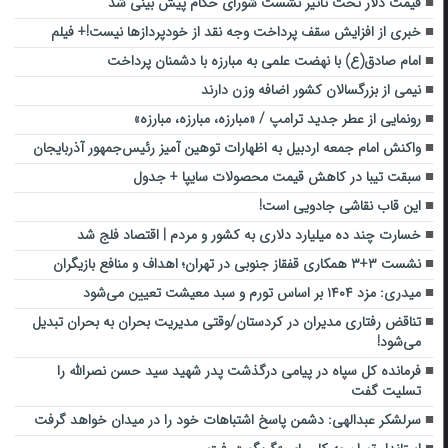
قیمت دلار تحت تاثیر نشست شورای حکام پیش بینی شد
خبری از افزایش سقف پرداخت وجه نقد از خودپرداز‌ها نیست!+ فیلم
امام صادق(ع) با نهضت علمی به مبارزه با دشمنان پرداخت
نیمی از بزرگسالان کشور اضافه وزن دارند
رونمایی از عطر جدید ترامپ / «مبارزه، مبارزه، مبارزه»
واکنش امام جمعه اردبیل به اظهارات توهین آمیز رئیس‌جمهور آذربایجان
سبقت تیبا در کاهش قیمت محصولات سایپا + جدول
این قاب نقاشی جادویی است!
خسارت چند ده میلیارد دلاری به کشور و مردم | اقتصاد فلج شد
نشست ۳+۳ همکاری قفقاز جنوبی در تهران؛ اهداف و منافع بازیگران
میدری: مزد ۱۴۰۴ بر اساس تورم و سبد معیشت تعیین می‌شود
تناقض رفتاری مدیران در کردستان/وقتی مدیریت بحران به بحران تبدیل
می‌شود!
فرمانده کل سپاه در پیامی درگذشت پدر شهید سید حسن نصرالله را
تسلیت گفت
سرلشکر عبدالهی: دشمن پاسخ اشتباهات خود را در میدان خواهد گرفت