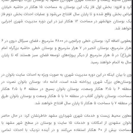
کرد و افزود: بخش اول فاز یک این بوستان به مساحت ۱۵ هکتار در حاشیه خیابان
فیاض بخش واقع شده و تا پایان سال افتتاح می‌شود و عملیات احداث بخش دوم فاز
یک بوستان جهانشهر در مساحت ۱۲ هکتار نیز در این دوره مدیریت شهری اجرایی
خواهد شد.
یعقوبی اضافه کرد: بوستان خطی چراغچی در ۴۸۰۰ مترمربع ، فضای سبزکال دروی در ۶
هزار مترمربع، بوستان انجیر در ۷ هزار مترمربع و بوستان خطی حاشیه بزرگراه امام
علی(ع) در ۵ هزار مترمربع از دیگر پروژه‌های توسعه فضای سبز هستند که تا پایان
سال به اتمام خواهند رسید.
وی با بیان اینکه در این دوره مدیریت شهری به صورت ویژه به احداث سایت بانوان در
بوستان‌های بزرگ شهری پرداخته شده است، ادامه داد: بوستان بانوان نصرت در
منطقه ۶ با ۳٫۵ هکتار وسعت، بوستان بانوان بسیج در منطقه ۴ با ۲٫۵ هکتار
مساحت، بوستان بانوان آفتاب در منطقه ۱۰ با ۵ هکتار وسعت و بوستان بانوان طرق
در منطقه ۷ با مساحت ۵ هکتار تا پایان سال افتتاح خواهند شد.
معاون محیط زیست و خدمات شهری شهرداری مشهد خاطرنشان کرد: در حال حاضر
بانوان مشهدی از امکانات و خدمات ۱۵ سایت و بوستان در سطح شهر مشهد با
مساحت بیش از ۶۰ هکتار استفاده می‌کنند و در آینده نزدیک با احداث تمامی