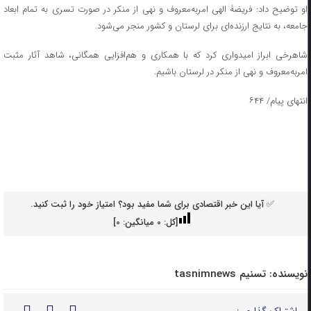
او توضیح داد: فریضۀ الهی امربه‌معروف و نهی ‌از منکر در صورت تسری به تمام ابعاد
جامعه، به نتایج ارزنده‌ای برای لرستان و کشور منجر می‌شود.
شاهرخی ابراز امیدواری کرد که با همکاری و هم‌افزایی همگانی، شاهد آثار مثبت
امربه‌معروف و نهی ‌از منکر در لرستان باشیم.
انتهای پیام/ ۶۴۴
✅ آیا این خبر اقتصادی برای شما مفید بود؟ امتیاز خود را ثبت کنید.
[کل:
0
میانگین:
0
]
نویسنده:
تسنیم tasnimnews