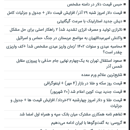
حبس قیمت دلار در دامنه مشخص
قیمت دلار امروز شنبه ۲۹ آذر/ افزایش قیمت دلار + جدول و جزئیات کامل
دیش جدید استارلینک با سرعت گیگابیتی
ناترازی تولید و مصرف انرژی تشدید شد| ۲ راهکار اصلی برای حل مشکل
واکنش امیرعبداللهیان به مواضع عربستان در جنگ حماس و اسرائیل
محاسبه عیدی و سنوات ۱۴۰۲ /زمان واریز عیدی مشخص شد! +کف واریزی
چقدر است؟
صعود استقلال تهران به یک‌چهارم نهایی جام حذفی با پیروزی مقابل
شمس آذر
شایع‌ترین علائم ورم معده
قیمت روز سکه و طلا در بازار (۴ مهر) + اینفوگرافی
قیمت جدید بیت کوین اعلام شد (۲۰ شهریور)
قیمت طلا و دلار امروز چهارشنبه ۲۷خرداد/ افزایش قیمت ها + جدول و
جزئیات
تفاهم نامه همکاری مشترک میان بانک سپه و همراه اول امضا شد
گروسی: به گفت‌وگوها با ایران ادامه می‌دهیم