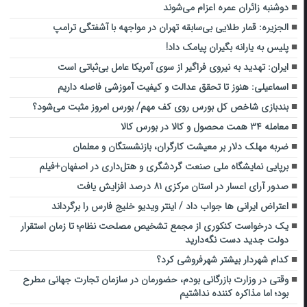
دوشنبه زائران عمره اعزام می‌شوند
الجزیره: قمار طلایی بی‌سابقه تهران در مواجهه با آشفتگی ترامپ
پلیس به یارانه بگیران پیامک داد!
ایران: تهدید به نیروی فراگیر از سوی آمریکا عامل بی‌ثباتی است
اسماعیلی: هنوز تا تحقق عدالت و کیفیت آموزشی فاصله داریم
بندبازی شاخص کل بورس روی کف مهم/ بورس امروز مثبت می‌شود؟
معامله ۳۴ همت محصول و کالا در بورس کالا
ضربه مهلک دلار بر معیشت کارگران، بازنشستگان و معلمان
برپایی نمایشگاه ملی صنعت گردشگری و هتل‌داری در اصفهان+فیلم
صدور آرای اعسار در استان مرکزی ۸۱ درصد افزایش یافت
اعتراض ایرانی ها جواب داد / اینتر ویدیو خلیج فارس را برگرداند
یک درخواست کنکوری از مجمع تشخیص مصلحت نظام؛ تا زمان استقرار
دولت جدید دست نگه‌دارید
کدام شهردار بیشتر شهرفروشی کرد؟
وقتی در وزارت بازرگانی بودم، حضورمان در سازمان تجارت جهانی مطرح
بود؛ اما مذاکره کننده نداشتیم