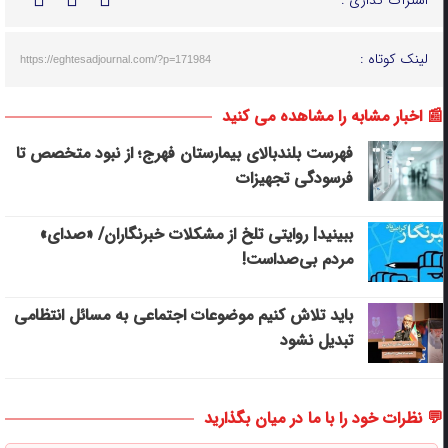
اشتراک گذاری :
لینک کوتاه :
https://eghtesadjournal.com/?p=171984
📰 اخبار مشابه را مشاهده می کنید
فهرست بلندبالای بیمارستان فهرج؛ از نبود متخصص تا
فرسودگی تجهیزات
ببینید| روایتی تلخ از مشکلات خبرنگاران/ «صدای»
‌مردم بی‌صدا‌ست!
باید تلاش کنیم موضوعات اجتماعی به مسائل انتظامی
تبدیل نشود
💬 نظرات خود را با ما در میان بگذارید