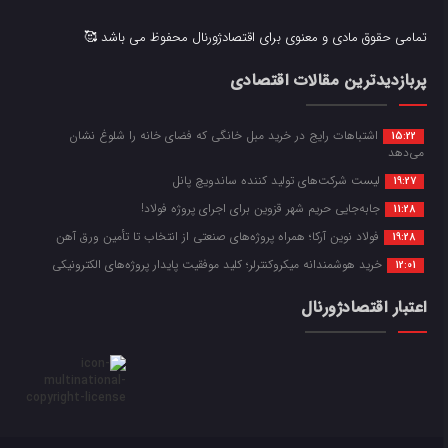
تمامی حقوق مادی و معنوی برای اقتصادژورنال محفوظ می باشد 🥰
پربازدیدترین مقالات اقتصادی
اشتباهات رایج در خرید مبل خانگی که فضای خانه را شلوغ نشان
15:22
می‌دهد
لیست شرکت‌های تولید کننده ساندویچ پانل
19:27
جابه‌جایی حریم شهر قزوین برای اجرای پروژه فولاد!
11:28
فولاد نوین آرکا؛ همراه پروژه‌های صنعتی از انتخاب تا تأمین ورق آهن
19:28
خرید هوشمندانه میکروکنترلر؛ کلید موفقیت پایدار پروژه‌های الکترونیکی
12:01
اعتبار اقتصادژورنال