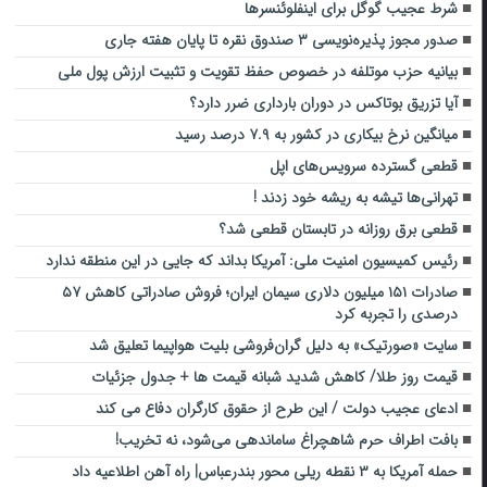
شرط عجیب گوگل برای اینفلوئنسرها
صدور مجوز پذیره‌نویسی ۳ صندوق نقره تا پایان هفته جاری
بیانیه حزب موتلفه در خصوص حفظ تقویت و تثبیت ارزش پول ملی
آیا تزریق بوتاکس در دوران بارداری ضرر دارد؟
میانگین نرخ بیکاری در کشور به ۷.۹ درصد رسید
قطعی گسترده سرویس‌های اپل
تهرانی‌ها تیشه به ریشه خود زدند !
قطعی برق روزانه در تابستان قطعی شد؟
رئیس کمیسیون امنیت ملی: آمریکا بداند که جایی در این منطقه ندارد
صادرات ۱۵۱ میلیون دلاری سیمان ایران؛ فروش صادراتی کاهش ۵۷
درصدی را تجربه کرد
سایت «صورتیک» به دلیل گران‌فروشی بلیت هواپیما تعلیق شد
قیمت روز طلا/ کاهش شدید شبانه قیمت ها + جدول جزئیات
ادعای عجیب دولت / این طرح از حقوق کارگران دفاع می کند
بافت اطراف حرم شاهچراغ ساماندهی می‌شود، نه تخریب!
حمله آمریکا به ۳ نقطه ریلی محور بندرعباس| راه آهن اطلاعیه داد