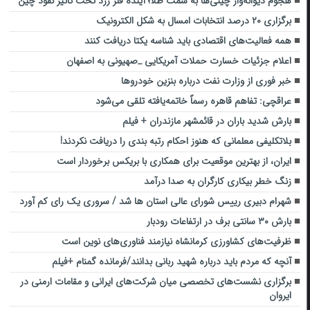
هجوم دیوانه‌وار چینی‌ها به سمت طلا؛ آینده فلز زرد تحت تاثیر نفوذ چین
برگزاری ۲۰ درصد انتخابات امسال به شکل الکترونیک
همه فعالیت‌های اقتصادی باید شناسه یکتا دریافت کنند
اعلام جزئیات خسارت حملات آمریکایی _صهیونی به اصفهان
خبر فوری از وزارت نفت درباره بنزین خودروها
عراقچی: تفاهم قاهره رسماً خاتمه‌یافته تلقی می‌شود
بارش شدید باران در قائمشهر مازندران + فیلم
بلاتکلیفی معلمانی که هنوز احکام رتبه بندی را دریافت نکردند!
ایران، از بهترین موقعیت برای همکاری با بریکس برخوردار است
زنگ خطر بیکاری کارگران به صدا درآمد
شهرام دبیری رییس شورای عالی استان ها شد / سروری یک رای کم آورد
بارش ۳۰ سانتی برف در ارتفاعات رودبار
ظرفیت‌های کشاورزی کرمانشاه نیازمند فناوری‌های نوین است
آنچه که مردم باید درباره شهید ربانی بدانند/فرمانده گمنام +فیلم
برگزاری نشست‌های تخصصی میان شرکت‌های ایرانی و مقامات ارمنی در
ایروان