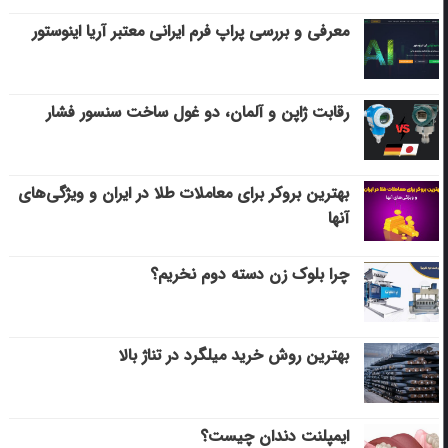
معرفی و بررسی پراپ فرم ایرانی معتبر آریا اینوستور
رقابت ژاپن و آلمان، دو غول ساخت سنسور فشار
بهترین بروکر برای معاملات طلا در ایران و ویژگی‌های
آنها
چرا بلوک زن دسته دوم نخریم؟
بهترین روش خرید میلگرد در تناژ بالا
ایمپلنت دندان چیست؟