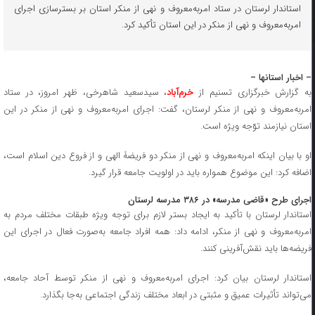
استاندار لرستان در ستاد امربه‌معروف و نهی ‌از منکر استان بر بسترسازی اجرای
امربه‌معروف و نهی از منکر در این استان تأکید کرد.
– اخبار استانها –
ه گزارش خبرگزاری تسنیم از
خرم‌آباد
، سیدسعید شاهرخی، ظهر امروز، در ستاد
امربه‌معروف و نهی ‌از منکر لرستان، گفت: اجرای امربه‌معروف و نهی‌ از منکر در این
استان نیازمند توّجه ویژه است.
او با بیان اینکه امربه‌معروف و نهی ‌از منکر دو فریضۀ الهی و از فروع دین اسلام است،
اضافه کرد: این موضوع همواره باید در اولویت جامعه قرار گیرد.
اجرای طرح «قاضی مدرسه» در ۳۸۶ مدرسه لرستان
استاندار لرستان با تأکید به ایجاد بستر لازم برای توجه ویژه طبقات مختلف مردم به
امربه‌معروف و نهی ‌از منکر، ادامه داد: همه افراد جامعه به‌صورت فعال در اجرای این
فریضه‌ها باید نقش‌آفرینی کنند.
استاندار لرستان بیان کرد: اجرای امربه‌معروف و نهی ‌از منکر توسط آحاد جامعه،
می‌تواند تأثیرات عمیق و مثبتی در ابعاد مختلف زندگی اجتماعی به‌جا بگذارد.