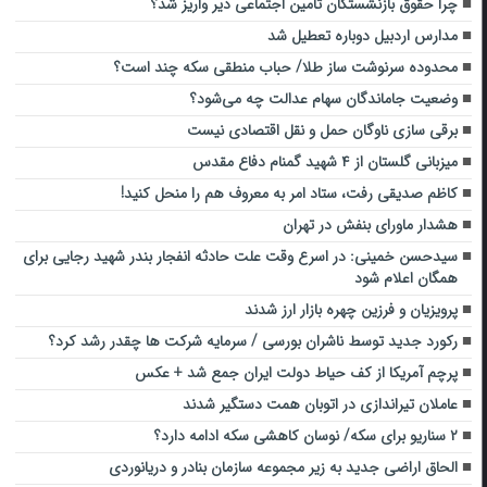
چرا حقوق بازنشستگان تامین اجتماعی دیر واریز شد؟
مدارس اردبیل دوباره تعطیل شد
محدوده سرنوشت ساز طلا/ حباب منطقی سکه چند است؟
وضعیت جاماندگان سهام عدالت چه می‌شود؟
برقی سازی ناوگان حمل و نقل اقتصادی نیست
میزبانی گلستان از ۴ شهید گمنام دفاع مقدس
کاظم صدیقی رفت، ستاد امر به معروف هم را منحل کنید!
هشدار ماورای بنفش در تهران
سیدحسن خمینی: در اسرع وقت علت حادثه انفجار بندر شهید رجایی برای
همگان اعلام شود
پرویزیان و فرزین چهره بازار ارز شدند
رکورد جدید توسط ناشران بورسی / سرمایه شرکت ها چقدر رشد کرد؟
پرچم آمریکا از کف حیاط دولت ایران جمع شد + عکس
عاملان تیراندازی در اتوبان همت دستگیر شدند
۲ سناریو برای سکه/ نوسان کاهشی سکه ادامه دارد؟
الحاق اراضی جدید به زیر مجموعه سازمان بنادر و دریانوردی