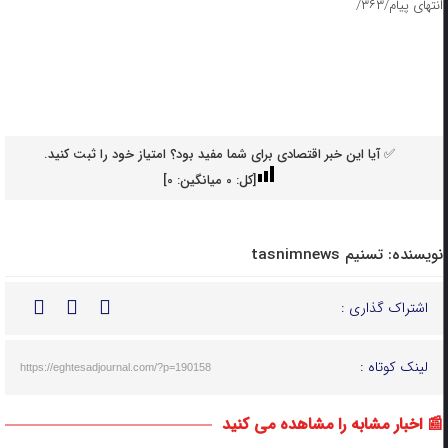
انتهای پیام/۳۶۳/
✅ آیا این خبر اقتصادی برای شما مفید بود؟ امتیاز خود را ثبت کنید.
[کل:
0
میانگین:
0
]
نویسنده:
تسنیم tasnimnews
اشتراک گذاری :
لینک کوتاه :
https://eghtesadjournal.com/?p=190158
📰 اخبار مشابه را مشاهده می کنید