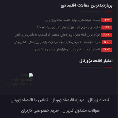
پربازدیدترین مقالات اقتصادی
لیست شرکت‌های تولید کننده ساندویچ پانل
19:27
جابه‌جایی حریم شهر قزوین برای اجرای پروژه فولاد!
11:28
فولاد نوین آرکا؛ همراه پروژه‌های صنعتی از انتخاب تا تأمین ورق آهن
19:28
خرید هوشمندانه میکروکنترلر؛ کلید موفقیت پایدار پروژه‌های الکترونیکی
12:01
کاهش قیمت آهن آلات در بازارهای داخلی و خارجی
21:07
اعتبار اقتصادژورنال
اقتصاد ژورنال
درباره اقتصاد ژورنال
تماس با اقتصاد ژورنال
سوالات متداول کاربران
حریم خصوصی کاربران