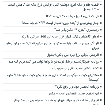
قیمت طلا و سکه امروز دوشنبه ۱تیر/ افزایش نرخ سکه ها، کاهش قیمت
طلا + جدول
قیمت اتریوم امروز دوشنبه ۳۰ تیرماه ۱۴۰۴
چهار پیش‌بینی از آینده ریپل؛ انفجار قیمت XRP در راه است؟
رجیستری آیفون ۱۴ امکان‌پذیر شد؟
ادعای کارشناس ترک: ایران قرار است این نقاط اسرائیل را بزند!
آلودگی پنهان در قلب پایتخت؛ تهدید جدی میکروپلاستیک‌ها در تونل‌های
تهران
افزایش جزئی نرخ بهره بین بانکی+جدول
روایت خبرنگارتسنیم از بازار تولیدنان/نانواها تولید می کنندمردم گله مند
کشف ذخایر جدید نفتی در خاورمیانه
مشتریان خودرو سرگردان شدند / این طرح فروش خودرو هوا شد؟/ متهم
کیست؟
واردات انحصار خودرو را رفع نکرد؟
این آیفون جدید اقتصادی است + عکس
افزایش ساعات کاری مراکز فروش و خدمات همراه اول در استان‌های