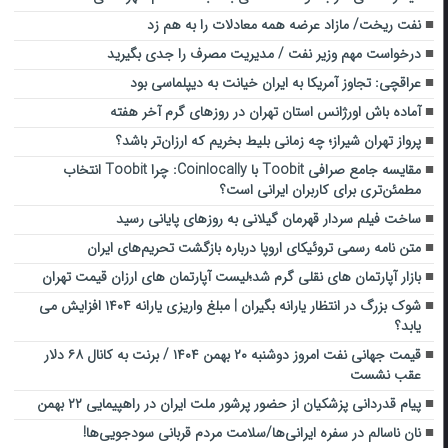
نفت ریخت/ مازاد عرضه همه معادلات را به هم زد
درخواست مهم وزیر نفت / مدیریت مصرف را جدی بگیرید
عراقچی: تجاوز آمریکا به ایران خیانت به دیپلماسی بود
آماده باش اورژانس استان تهران در روزهای گرم آخر هفته
پرواز تهران شیراز؛ چه زمانی بلیط بخریم که ارزان‌تر باشد؟
مقایسه جامع صرافی Toobit با Coinlocally: چرا Toobit انتخاب
مطمئن‌تری برای کاربران ایرانی است؟
ساخت فیلم سردار قهرمان گیلانی به روزهای پایانی رسید
متن نامه رسمی تروئیکای اروپا درباره بازگشت تحریم‌های ایران
بازار آپارتمان های نقلی گرم شد؛لیست آپارتمان های ارزان قیمت تهران
شوک بزرگ در انتظار یارانه بگیران | مبلغ واریزی یارانه ۱۴۰۴ افزایش می
یابد؟
قیمت جهانی نفت امروز دوشنبه ۲۰ بهمن ۱۴۰۴ / برنت به کانال ۶۸ دلار
عقب نشست
پیام قدردانی پزشکیان از حضور پرشور ملت ایران در راهپیمایی ۲۲ بهمن
نان ناسالم در سفره ایرانی‌ها/سلامت مردم قربانی سودجویی‌ها!