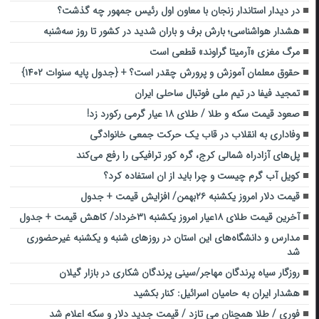
در دیدار استاندار زنجان با معاون اول رئیس جمهور چه گذشت؟
هشدار هواشناسی؛ بارش برف و باران شدید در کشور تا روز سه‌شنبه
مرگ مغزی «آرمیتا گراوند» قطعی است
حقوق معلمان آموزش و پرورش چقدر است؟ + {جدول پایه سنوات ۱۴۰۲}
تمجید فیفا در تیم ملی فوتبال ساحلی ایران
صعود قیمت سکه و طلا / طلای ۱۸ عیار گرمی رکورد زد!
وفاداری به انقلاب در قاب یک حرکت جمعی خانوادگی
پل‌های آزادراه شمالی کرج، گره کور ترافیکی را رفع می‌کند
کویل آب گرم چیست و چرا باید از ان استفاده کرد؟
قیمت دلار امروز یکشنبه ۲۶بهمن/ افزایش قیمت + جدول
آخرین قیمت طلای ۱۸عیار امروز یکشنبه ۳۱خرداد/ کاهش قیمت + جدول
مدارس و دانشگاه‌های این استان‌ در روزهای شنبه و یکشنبه غیرحضوری
شد
روزگار سیاه پرندگان مهاجر/سینی‌ پرندگان شکاری در بازار گیلان
هشدار ایران به حامیان اسرائیل: کنار بکشید
فوری / طلا همچنان می تازد / قیمت جدید دلار و سکه اعلام شد