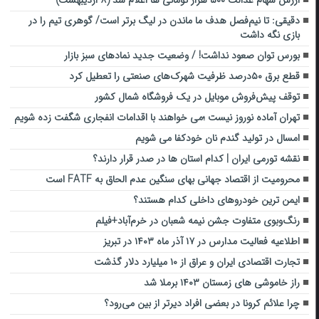
ارزش سهام عدالت ۵۰۰ هزار تومانی ها اعلام شد (۸ اردیبهشت)
دقیقی: تا نیم‌فصل هدف ما ماندن در لیگ برتر است/ گوهری تیم را در
بازی نگه داشت
بورس توان صعود نداشت! / وضعیت جدید نمادهای سبز بازار
قطع برق ۵۰درصد ظرفیت شهرک‌های صنعتی را تعطیل کرد
توقف پیش‌فروش موبایل در یک فروشگاه‌ شمال کشور
تهران آماده نوروز نیست ؛می خواهند با اقدامات انفجاری شگفت زده شویم
امسال در تولید گندم نان خودکفا می شویم
نقشه تورمی ایران | کدام استان‌ ها در صدر قرار دارند؟
محرومیت از اقتصاد جهانی بهای سنگین عدم الحاق به FATF است
ایمن ترین خودروهای داخلی کدام هستند؟
‌رنگ‌وبوی متفاوت جشن نیمه شعبان در خرم‌آباد+فیلم
اطلاعیه فعالیت مدارس در ۱۷ آذر ماه ۱۴۰۳ در تبریز
تجارت اقتصادی ایران و عراق از ۱۰ میلیارد دلار گذشت
راز خاموشی‌ های زمستان ۱۴۰۳ برملا شد
چرا علائم کرونا در بعضی افراد دیرتر از بین می‌رود؟