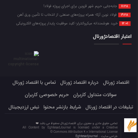
جابه‌جایی حریم شهر قزوین برای اجرای پروژه فولاد!
11:28
فولاد نوین آرکا؛ همراه پروژه‌های صنعتی از انتخاب تا تأمین ورق آهن
19:28
خرید هوشمندانه میکروکنترلر؛ کلید موفقیت پایدار پروژه‌های الکترونیکی
12:01
اعتبار اقتصادژورنال
اقتصاد ژورنال
درباره اقتصاد ژورنال
تماس با اقتصاد ژورنال
سوالات متداول کاربران
حریم خصوصی کاربران
تبلیغات در اقتصاد ژورنال
شرایط بازنشر محتوا
نبض ارزدیجیتال
تمامی حقوق مادی و معنوی برای اقتصادژورنال محفوظ می باشد ❤️
All Content by EghtesadJournal is licensed under a Creative
Commons Attribution 4.0 International License ©️
طراحی سایت :
Eghtesadjournal