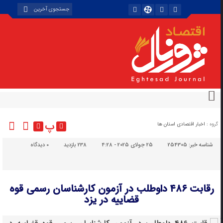
پ
گروه :
اخبار اقتصادی استان ها
شناسه خبر:
254305
25 جولای 2025 - 4:28
238 بازدید
۰
دیدگاه
رقابت ۴۸۶ داوطلب در آزمون کارشناسان رسمی قوه
قضاییه در یزد