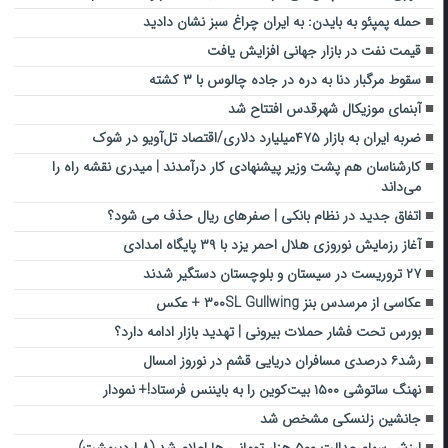
حمله پمپئو به بایدن: به ایران چراغ سبز نشان دادید
قیمت نفت در بازار جهانی افزایش یافت
سقوط مرگبار دنا به دره در جاده چالوس با ۳ کشته
آبنمای موزیکال شهرقدس افتتاح شد
ضربه ایران به بازار ۴۷۵میلیارد دلاری/اقتصاد تل‌آویو در شوک
کارشناسان هم پشت وزیر پیشنهادی کار درآمدند | میدری نقشه راه را
می‌داند
اتفاق جدید در نظام بانکی | صفرهای ریال حذف می شود؟
آغاز رزمایش نوروزی هلال احمر یزد با ۳۹ پایگاه امدادی
۲۷ تروریست در سیستان و بلوچستان دستگیر شدند
عکاسی از مرسدس بنز ۳۰۰SL Gullwing + عکس
بورس تحت فشار حملات بیرونی | تهدید بازار ادامه دارد؟
رشد۶ درصدی مسافران دریایی قشم در نوروز امسال
نهنگ ساتوشی ۱۵۰۰ بیت‌کوین را به بایننس فرستاد!+ نمودار
جانشین زلنسکی مشخص شد