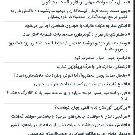
تحلیل تاثیر حوادث جهانی بر بازار و قیمت بیت کوین
وزیر صمت پشت فرمان قیمت‌گذاری خودرو می‌نشیند؟ / واکنش بازار به
تغییر مرجع قیمت‌گذاری محصولات خودروسازان
امکان سفر به عتبات عالیات با خودروی شخصی اجرایی می‌شود
دستیار شهردار تهران : گودبرداری مسجد پارک قیطریه ۶متر است
وضعیت بازار خودرو دوشنبه ۱۶ بهمن / سقوط قیمت شاهین، پژو ۲۰۷، پژو
پارس و هایما
ترامپ رئیس سیا را منصوب کرد
زلنسکی: ما ارتباطی با مرگ پریگوژین نداریم
جنجال جدید پویان مختاری!/ آیا «توکن وطن» یک کلاهبرداری است؟
افتتاح کلینیک روان‌شناسی کمیته‌ امداد در خراسان‌ جنوبی
فوری؛ اطلاعیه رسمی دولت درباره واریز مرحله سوم یارانه کالابرگ دهک ۴
تا ۷
بزرگترین گورستان زباله اتمی جهان کجاست؟
عراقچی: لبنان با موفقیت چالش‌های موجود را پشت‌سر خواهد گذاشت
افزایش ۵۰ درصدی دریافت خسارات ناشی از اضافه بار در راه‌های کشور
دیدار اعضای حزب مؤتلفه اسلامی با حجت‌الاسلام شهرستانی