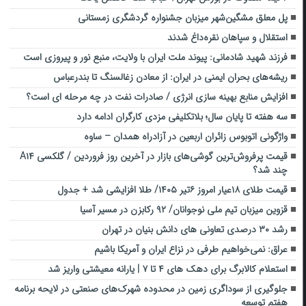
پل معلق مشگین‌شهر میزبان جشنواره گردشگری زمستانی
استقلال و سپاهان نقره‌داغ شدند
فرزند شهید شادمانی: پیوند ملت ایران با ولایت، منبع نور و پیروزی است
ریشه‌های بحران ایمنی در ایران: از معادن زغالسنگ تا بندرعباس
افزایش منابع بهینه سازی انرژی / صادرات نفت در چه مرحله ای است؟
سه هفته تا پایان سال؛ بلاتکلیفی مزدی کارگران ادامه دارد
واژگونی اتوبوس زائران اربعین در آزادراه همدان – ساوه
قیمت پرفروش‌ترین گوشی‌های بازار در آخرین روز فروردین / گلکسی A۱۴
چند شد؟
قیمت طلای ۱۸عیار امروز ۶تیر ۱۴۰۵/ طلا افزایشی شد + جدول
قزوین میزبان تیم ملی نوجوانان/ ۹۲ رکابزن در مسیر آسیا
رشد ۳۰ درصدی تعاونی های دانش بنیان در تهران
عراق: نمی‌خواهیم طرفی در نزاع ایران و آمریکا باشیم
استعلام کالابرگ برای دهک های ۴ تا ۷ | یارانه معیشتی واریز شد
جلوگیری از سوداگری زمین در محدوده شهرک‌های صنعتی در لایحه برنامه
هفتم توسعه