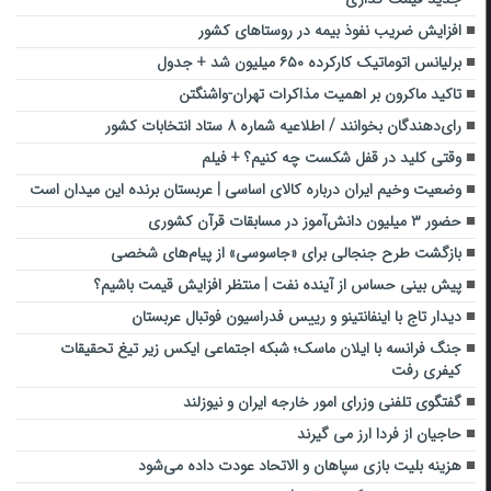
افزایش ضریب نفوذ بیمه در روستاهای کشور
برلیانس اتوماتیک کارکرده ۶۵۰ میلیون شد + جدول
تاکید ماکرون بر اهمیت مذاکرات تهران-واشنگتن
رای‌دهندگان بخوانند / اطلاعیه شماره ۸ ستاد انتخابات کشور
وقتی کلید در قفل شکست چه کنیم؟ + فیلم
وضعیت وخیم ایران درباره کالای اساسی | عربستان برنده این میدان است
حضور ۳ میلیون دانش‌آموز در مسابقات قرآن کشوری
بازگشت طرح جنجالی برای «جاسوسی» از پیام‌های شخصی
پیش بینی حساس از آینده نفت | منتظر افزایش قیمت باشیم؟
دیدار تاج با اینفانتینو و رییس فدراسیون فوتبال عربستان
جنگ فرانسه با ایلان ماسک؛ شبکه اجتماعی ایکس زیر تیغ تحقیقات
کیفری رفت
گفتگوی تلفنی وزرای امور خارجه ایران و نیوزلند
حاجیان از فردا ارز می گیرند
هزینه بلیت بازی سپاهان و الاتحاد عودت داده می‌شود