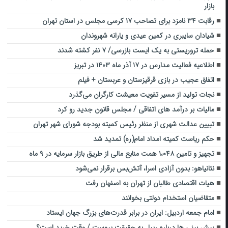
بازار
رقابت ۳۴ نامزد برای تصاحب ۱۷ کرسی مجلس در استان تهران
شیادان سایبری در کمین عیدی و یارانه شهروندان
حمله تروریستی به یک ایست بازرسی/ ۷ نفر کشته شدند
اطلاعیه فعالیت مدارس در ۱۷ آذر ماه ۱۴۰۳ در تبریز
اتفاق عجیب در بازی قرقیزستان و عربستان + فیلم
نجات تولید از مسیر تقویت معیشت کارگران می‌گذرد
مالیات بر درآمد های اتفاقی / مجلس قانون جدید رو کرد
تبیین عدالت شهری از منظر رئیس کمیته بودجه شورای شهر تهران
حکم ریاست کمیته امداد امام(ره) تمدید شد
تجهیز و تامین ۱،۰۴۸ همت منابع مالی از طریق بازار سرمایه در ۹ ماه
نتانیاهو: بدون آزادی اسرا، آتش‌بس برقرار نمی‌شود
هیات اقتصادی طالبان از تهران به اصفهان رفت
متقاضیان استخدام دولتی بخوانند
امام جمعه اردبیل: ایران در برابر قدرت‌های بزرگ جهان ایستاد‌
پیش بینی ها درباره ریپل به حقیقت پیوست / وقت خرید است؟