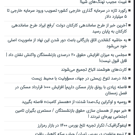
غیبت عجیب نهنگ‌های شیبا!
رکورد تازه در سرمایه گذاری خارجی کشور؛ تصویب ورود سرمایه خارجی تا
۵ میلیارد دلار
آخرین خبر از طرح ساماندهی کارکنان دولت /رفع ایراد طرح ساماندهی
کارکنان به پایان رسید
به حاشیه کشاندن اتاق بازرگانی باعث دور شدن این نهاد از ماموریت اصلی
خود می‌شود
مجلس به میزان افزایش حقوق ۲۰ درصدی بازنشستگان واکنش نشان داد |
قابل قبول نیست!
کارت‌های هوشمند اتباع تجمیع می‌شوند
۸۵ درصد تنوع زیستی در جهاد، مسؤولیت با محیط زیست
فاصله زیادی با رونق بازار مسکن داریم| افزایش ۱۰۰۰ قرارداد مسکن در
فصل زمستان
روسیه و اوکراین یک‌صدا شدند؛ از «همستر کامبت» فاصله بگیرید
خبر مهم از همسان سازی حقوق بازنشستگان / مستمری بگیران تامین
اجتماعی بهره‌ای نبردند !
اینفوگرافیک/ تکرار تجربه تلخ بورس ۱۴۰۰ در بازار رمزارز
۲ نیمه متفاوت در بورس تهران/ حباب سکه کاهش یافت