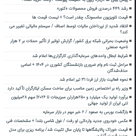
رشد ۴۴۹ درصدی فروش محصولات «کنور»
قیمت تلویزیون سامسونگ چقدر است؟ + لیست قیمت ها
انتقاد شدید از نپرداختن مالیات توسط اصناف / سیستم مالیاتی تغییر می
کند؟
وضعیت بحرانی شبکه برق کشور/ گزارش توانیر از تأثیر حملات بر ۲ هزار
ناحیه صنعتی
شرایط ابطال واحدهای سرمایه‌گذاری کارگزاری‌‌ها اعلام شد
مراحل ثبت نام وام ضروری بازنشستگان کشوری در ۱۴۰۴ + اسامی
حذف‌شدگان
نحوه فعالیت بازار ارز فردا ۳۱ تیر اعلام شد
وزیر راه بر اختصاص زمین مناسب برای ساخت مسکن ایثارگران تأکید دارد
برآورد تولید یک میلیارد و ۲۵۰هزارتن سبزیجات تا ۲۰۲۶| سهم ۲۸میلیون
تنی ایران از تولید جهانی
بازگشت بورس به صعود / ۲ خبر مهم در بازار سرمایه
عکس خودروی جدید وارداتی لو رفت / غول شاسی بلند! + مشخصات فنی
قیمت خوراک پالایشگاهها تا پایان سال تثبیت شد/ برنامه ریزی برای مدل
جدید قیمت گذاری