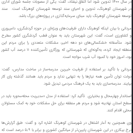
در سال ۱۴۰۰ تدوین شود اما اتفاق نیفتاد، گفت: یکی از مصوبات جلسه شورای اداری
در شهرستان کوهرنگ، تدوین و احیای سند توسعه شهرستان کوهرنگ است. سند
توسعه شهرستان کوهرنگ باید مبنای سرمایه‌گذاری در پروژه‌های بزرگ باشد.
مردانی با بیان اینکه کوهرنگ دارای ظرفیت‌های ویژه‌ای در حوزه گردشگری، دامپروری
و کشاورزی است، گفت: این شهرستان باید به عنوان قطب گردشگری کشور مطرح
شود. متأسفانه خشکسالی‌های دو دهه اخیر، مشکلات متعددی را برای مردم این
منطقه ایجاد کرده، به‌گونه‌ای که شهرستانی که روزگاری تأمین‌کننده ۱۱ درصد آب کشور
بود، امروز خود با کمبود آب شرب مواجه است.
مردانی با تأکید بر استفاده از ظرفیت خیرین مدرسه‌ساز در ساخت مدارس، گفت:
دولت توان تأمین همه نیازها را به تنهایی ندارد و مردم باید همانند گذشته پای کار
بیایند. مدرسه‌سازی باید به یک فرهنگ مردمی تبدیل شود.
استاندار چهارمحال و بختیاری تأکید کرد: استفاده از مدل «مدیریت محله‌محور» باید در
سطح استان نهادینه شود و مردم هر منطقه برای حل مشکلات خود به کمک مسئولان
محلی اقدام کنند.
وی همچنین به آمار اشتغال در شهرستان کوهرنگ اشاره کرد و گفت: طبق گزارش‌ها
نرخ بیکاری در این شهرستان پایین‌تر از میانگین کشوری و برابر با ۵٫۹ درصد است که