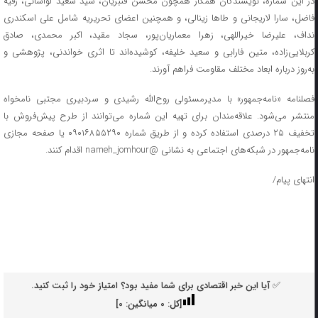
در این شماره، نویسندگان همکار همچون محسن قنبریان، سید سعید لواسانی، رقیه
فاضل، سارا لاریجانی و طاها زینالی، و همچنین اعضای تحریریه شامل علی اسکندری
نداف، علیرضا خیراللهی، زهرا معماریان‌پور، سجاد مقید، اکبر محمدی، صادق
کربلایی‌زاده، متین فارابی و سعید خلیفه، کوشیده‌اند تا اثری خواندنی، پژوهشی و
به‌روز درباره ابعاد مختلف مقاومت فراهم آورند.
فصلنامه «نامه‌جمهور» با مدیرمسئولی روح‌الله رشیدی و سردبیری مجتبی نامخواه
منتشر می‌شود. علاقه‌مندان برای تهیه این شماره می‌توانند از طرح پیش‌فروش با
تخفیف ۲۵ درصدی استفاده کرده و از طریق شماره ۰۹۰۱۶۸۵۵۲۹۰ یا صفحه مجازی
نامه‌جمهور در شبکه‌های اجتماعی به نشانی @nameh_jomhour اقدام کنند.
انتهای پیام/
✅ آیا این خبر اقتصادی برای شما مفید بود؟ امتیاز خود را ثبت کنید.
[کل:
0
میانگین:
0
]