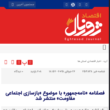
پ
گروه :
اخبار اقتصادی استان ها
شناسه خبر:
254838
26 جولای 2025 - 18:57
208 بازدید
۰
دیدگاه
فصلنامه «نامه‌جمهور» با موضوع «بازسازی اجتماعی
مقاومت» منتشر شد