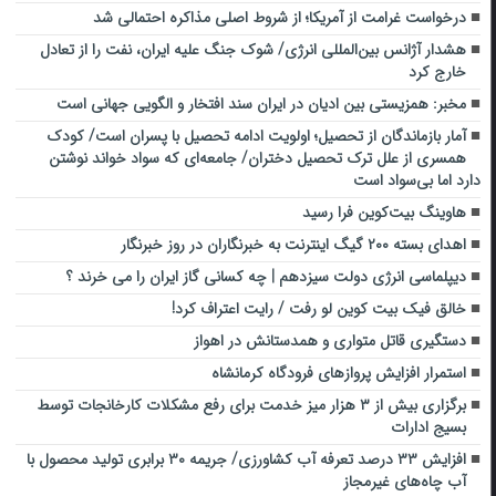
درخواست غرامت از آمریکا؛ از شروط اصلی مذاکره احتمالی شد
هشدار آژانس بین‌المللی انرژی/ شوک جنگ علیه ایران، نفت را از تعادل
خارج کرد
مخبر: همزیستی بین ادیان در ایران سند افتخار و الگویی جهانی است
آمار بازماندگان از تحصیل؛ اولویت ادامه تحصیل با پسران است/ کودک
همسری از علل ترک تحصیل دختران/ جامعه‌ای که سواد خواند نوشتن
دارد اما بی‌سواد است
هاوینگ بیت‌کوین فرا رسید
اهدای بسته ۲۰۰ گیگ اینترنت به خبرنگاران در روز خبرنگار
دیپلماسی انرژی دولت سیزدهم | چه کسانی گاز ایران را می خرند ؟
خالق فیک بیت کوین لو رفت / رایت اعتراف کرد!
دستگیری قاتل متواری و همدستانش در اهواز
استمرار افزایش پروازهای فرودگاه کرمانشاه
برگزاری بیش از ۳ هزار میز خدمت برای رفع مشکلات کارخانجات توسط
بسیج ادارات
افزایش ۳۳ درصد تعرفه آب کشاورزی/ جریمه ۳۰ برابری تولید محصول با
آب چاه‌های غیرمجاز