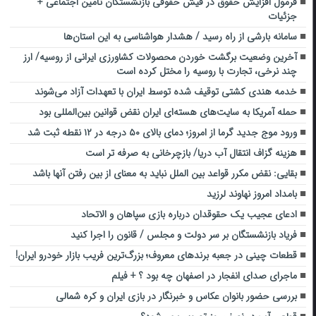
فرمول افزایش حقوق در فیش حقوقی بازنشستگان تامین اجتماعی +
جزئیات
سامانه بارشی از راه رسید / هشدار هواشناسی به این استان‌ها
آخرین وضعیت برگشت خوردن محصولات کشاورزی ایرانی از روسیه/ ارز
چند نرخی، تجارت با روسیه را مختل کرده است
خدمه هندی کشتی توقیف شده توسط ایران با تعهدات آزاد می‌شوند
حمله آمریکا به سایت‌های هسته‌ای ایران نقض قوانین بین‌المللی بود
ورود موج جدید گرما از امروز؛ دمای بالای ۵۰ درجه در ۱۲ نقطه ثبت شد
هزینه گزاف انتقال آب دریا/ بازچرخانی به صرفه تر است
بقایی: نقض مکرر قواعد بین الملل نباید به معنای از بین رفتن آنها باشد
بامداد امروز نهاوند لرزید
ادعای عجیب یک حقوقدان درباره بازی سپاهان و الاتحاد
فریاد بازنشستگان بر سر دولت و مجلس / قانون را اجرا کنید
قطعات چینی در جعبه برندهای معروف؛ بزرگ‌ترین فریب بازار خودرو ایران!
ماجرای صدای انفجار در اصفهان چه بود ؟ + فیلم
بررسی حضور بانوان‌ عکاس و خبرنگار در بازی ایران و کره شمالی