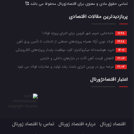
تمامی حقوق مادی و معنوی برای اقتصادژورنال محفوظ می باشد 🥰
پربازدیدترین مقالات اقتصادی
جابه‌جایی حریم شهر قزوین برای اجرای پروژه فولاد!
11:28
فولاد نوین آرکا؛ همراه پروژه‌های صنعتی از انتخاب تا تأمین ورق آهن
19:28
خرید هوشمندانه میکروکنترلر؛ کلید موفقیت پایدار پروژه‌های الکترونیکی
12:01
کاهش قیمت آهن آلات در بازارهای داخلی و خارجی
21:07
عرضه برق در بورس انرژی باعث رشد تولید و صادرات فولاد می شود
21:07
اعتبار اقتصادژورنال
اقتصاد ژورنال
درباره اقتصاد ژورنال
تماس با اقتصاد ژورنال