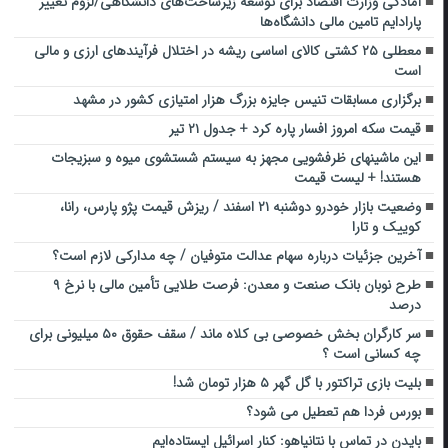
آمادگی وزارت اقتصاد برای توسعه زیرساخت‌های دانشگاهی/لزوم تغییر
پارادایم تامین مالی دانشگاه‌ها
معطلی ۲۵ کشتی کالای اساسی ریشه در اختلال فرآیندهای ارزی و مالی
است
برگزاری مسابقات تنیس جایزه بزرگ هزار امتیازی کشور در مشهد
قیمت سکه امروز افسار پاره کرد + جدول ۲۱ تیر
این ماشین‎های ظرفشویی مجهز به سیستم شستشوی میوه و سبزیجات
هستند! + لیست قیمت
وضعیت بازار خودرو دوشنبه ۲۱ اسفند / ریزش قیمت پژو پارس، رانا،
کوییک و تارا
آخرین جزئیات درباره سهام عدالت متوفیان / چه مدارکی لازم است؟
طرح نوبان بانک صنعت و معدن: فرصت طلایی تأمین مالی با نرخ ۹
درصد
سر کارگران بخش خصوصی بی کلاه ماند / سقف حقوق ۵۰ میلیونی برای
چه کسانی است ؟
بلیت بازی تراکتور با گل گهر ۵ هزار تومان شد!
بورس فردا هم تعطیل می شود؟
بایدن در تماس با نتانیاهو: کنار اسرائیل ایستاده‌ایم