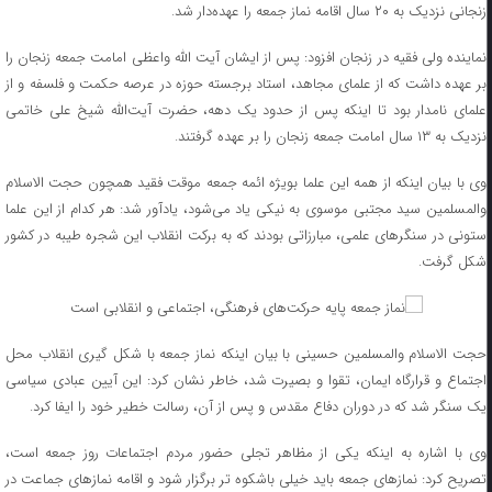
زنجانی نزدیک به ۲۰ سال اقامه نماز جمعه را عهده‌دار شد.
نماینده ولی فقیه در زنجان افزود: پس از ایشان آیت الله واعظی امامت جمعه زنجان را
بر عهده داشت که از علمای مجاهد، استاد برجسته حوزه در عرصه حکمت و فلسفه و از
علمای نامدار بود تا اینکه پس از حدود یک دهه، حضرت آیت‌الله شیخ علی خاتمی
نزدیک به ۱۳ سال امامت جمعه زنجان را بر عهده گرفتند.
وی با بیان اینکه از همه این علما بویژه ائمه جمعه موقت فقید همچون حجت الاسلام
والمسلمین سید مجتبی موسوی به نیکی یاد می‌شود، یادآور شد: هر کدام از این علما
ستونی در سنگرهای علمی، مبارزاتی بودند که به برکت انقلاب این شجره طیبه در کشور
شکل گرفت.
حجت الاسلام والمسلمین حسینی با بیان اینکه نماز جمعه با شکل گیری انقلاب محل
اجتماع و قرارگاه ایمان، تقوا و بصیرت شد، خاطر نشان کرد: این آیین عبادی سیاسی
یک سنگر شد که در دوران دفاع مقدس و پس از آن، رسالت خطیر خود را ایفا کرد.
وی با اشاره به اینکه یکی از مظاهر تجلی حضور مردم اجتماعات روز جمعه است،
تصریح کرد: نمازهای جمعه باید خیلی باشکوه تر برگزار شود و اقامه نمازهای جماعت در