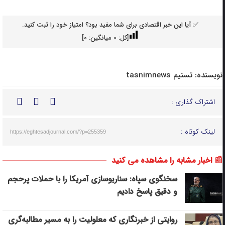
✅ آیا این خبر اقتصادی برای شما مفید بود؟ امتیاز خود را ثبت کنید.
[کل:
0
میانگین:
0
]
نویسنده:
تسنیم tasnimnews
اشتراک گذاری :
لینک کوتاه :
https://eghtesadjournal.com/?p=255359
📰 اخبار مشابه را مشاهده می کنید
سخنگوی سپاه: سناریوسازی آمریکا را با حملات پرحجم‌‌
و دقیق‌ پاسخ دادیم
روایتی از خبرنگاری که معلولیت را به مسیر مطالبه‌گری