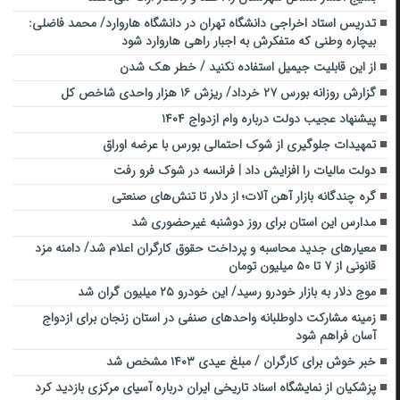
تدریس استاد اخراجی دانشگاه تهران در دانشگاه هاروارد/ محمد فاضلی:
بیچاره وطنی که متفکرش به اجبار راهی هاروارد شود
از این قابلیت جیمیل استفاده نکنید / خطر هک شدن
گزارش روزانه بورس ۲۷ خرداد/ ریزش ۱۶ هزار واحدی شاخص کل
پیشنهاد عجیب دولت درباره وام ازدواج ۱۴۰۴
تمهیدات جلوگیری از شوک احتمالی بورس با عرضه اوراق
دولت مالیات را افزایش داد | فرانسه در شوک فرو رفت
گره چندگانه بازار آهن آلات؛ از دلار تا تنش‌های صنعتی
مدارس این استان برای روز دوشنبه غیرحضوری شد
معیارهای جدید محاسبه و پرداخت حقوق کارگران اعلام شد/ دامنه مزد
قانونی از ۷ تا ۵۰ میلیون تومان
موج دلار به بازار خودرو رسید/ این خودرو ۲۵ میلیون گران شد
زمینه مشارکت داوطلبانه واحدهای صنفی در استان زنجان برای ازدواج
آسان فراهم شود
خبر خوش برای کارگران / مبلغ عیدی ۱۴۰۳ مشخص شد
پزشکیان از نمایشگاه اسناد تاریخی ایران درباره آسیای مرکزی بازدید کرد