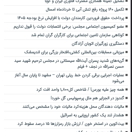
تشکیل کمیته همکاری مشترک فناوری ایران و کوبا
تکمیل ۱۶۰ پروژه رفع تنش آبی تا خردادماه امسال
پرداخت حقوق فروردین کارمندان دولت با افزایش نرخ بودجه ۱۴۰۵
عضو کمیسیون اجتماعی مجلس: برخی انتصابات دولت را قبول نداریم
کوتاهی سازمان تامین اجتماعی برای کارگران گران تمام شد
دستگیری زورگیران اتوبان آزادگان
میزبانی مسابقات بین‌المللی کشتی،افتخار بزرگی برای اندیمشک
گریه‌های شدید پسران آیت‌الله سیستانی در مجلس ترحیم شهید سید
حسن نصرالله در نجف + فیلم
عملیات اجرایی برقی کردن خط ریلی تهران – مشهد تا پایان سال آغاز
می‌شود
همه چیز علیه بورس! / شاخص کل۱٬۸۰۰ واحد افت کرد
گندوز در الجزایر هم مثل پرسپولیس گل خورد!
مالیات دهندگان محل هزینه‌کرد مالیات خود را مشخص می‌کنند
هشدار تند یک کشور اروپایی به اسرائیل
بیت‌کوین در استخر خون / ارزش بازار رمزارزها ۱۵ درصد سقوط کرد