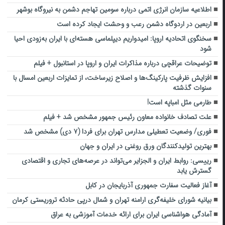
اطلاعیه سازمان انرژی اتمی درباره سومین تهاجم دشمن به نیروگاه بوشهر
اربعین در اردوگاه دشمن رعب و وحشت ایجاد کرده است
سخنگوی اتحادیه اروپا: امیدواریم دیپلماسی هسته‌ای با ایران به‌زودی احیا
شود
توضیحات عراقچی درباره مذاکرات ایران و اروپا در استانبول + فیلم
افزایش ظرفیت پارکینگ‌ها و اصلاح زیرساخت‌، از تمایزات اربعین امسال با
سنوات گذشته
طارمی مثل امباپه است!
علت تصادف خانواده معاون رئیس جمهور مشخص شد + فیلم
فوری/ وضعیت تعطیلی مدارس تهران برای فردا (۷ دی) مشخص شد
بهترین تولیدکنندگان ورق روغنی در ایران و جهان
رییسی: روابط ایران و الجزایر می‌تواند در عرصه‌های تجاری و اقتصادی
گسترش یابد
آغاز فعالیت سفارت جمهوری آذربایجان در کابل
بیانیه شورای خلیفه‌گری ارامنه تهران و شمال درپی حادثه تروریستی کرمان
آمادگی هواشناسی ایران برای ارائه خدمات آموزشی به عراق