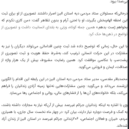
بی‌صدا برود.
درحالی‌که مسئولان ستاد مردمی دیه استان البرز اصرار داشتند تصویری از او برای ثبت
این لحظه الهام‌بخش بگیرند، او با لحنی آرام و بدون تظاهر گفت: «من کاری نکردم که
خواهم ژست بدهم.»
همین جمله کوتاه، وزنی به بلندای انسانیت داشت و تصویری از
تواضع در ذهن‌ها حک کرد.
با این حال، زمانی که توضیح داده شد ثبت چنین اقداماتی می‌تواند دیگران را نیز به
مشارکت در این حرکت انسانی ترغیب کند، به‌شرط حفظ هویت و ثبت تصویری از
پشت‌سر، با عکاسی موافقت کرد. همین رضایت مشروط، بیش از یک هزار واژه از
صداقت، ایمان و فروتنی می‌گوید.
محمدباقر مقدسی، مدیر ستاد مردمی دیه استان البرز در این رابطه این اقدام را الگویی
ارزشمند می‌داند و می‌گوید: چنین مشارکت‌هایی نه‌تنها زمینه آزادی زندانیان را فراهم
می‌کند، بلکه خانواده‌های آن‌ها را از فشارهای مالی، روانی و اجتماعی رها می‌سازد.
وی با اشاره به اینکه زندانیان جرائم غیرعمد بیش از آن‌که نیاز به مجازات داشته باشند،
به کمک و فرصت دوباره نیاز دارند، بیان کرد: در چهار ماه نخست سال جاری، با همیاری
ردم، خیران و فعالان اجتماعی،
۲۰۶
زندانی جرائم غیرعمد در استان البرز از زندان آزاد
شده‌اند.