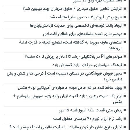
رشد مطلوب بهره وری در کشور
افزایش قطعی حقوق سربازی / حقوق سربازان چند میلیون شد؟
طرح پیش فروش ۳ محصول سایپا متوقف شد
ایجاد بانك توسعه‌ای تخصصی برای حمایت ازدانش‌بنیان‌ها
دردسرسازی تعدد سامانه‌های برای فعالان اقتصادی
استعفای عارف مربوط به گذشته است؛ اعضای کابینه با قدرت ادامه
می‌دهند
هولدرهای PI در بلاتکلیفی؛ رشد تا ۱ دلار یا ریزش تا ۵۰ سنت؟
فرهنگ سهامداری حرفه‌ای باید گسترش یابد
مجوز فروش فروشگاهی در دستان «سیب» است | کرجی ها و شش و بش
«تامین نان»
پهپاد ساقط‌شده در قم حامل مودم ماهواره‌ای آمریکایی بود+ عکس
تیتر یک سایت رهبری: باید قدرت ایران را به رژیم صهیونی بفهمانیم +
عکس
پیش بینی قیمت سکه امروز شنبه ۱۵ مهر
رشد نرخ ارز با تورم ۴۰ درصدی معقول است
اجرای طرح نشان دار کردن مالیات | معافیت مالیاتی اصناف چقدر است؟