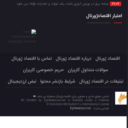
عرضه برق در بورس انرژی باعث رشد تولید و صادرات فولاد می شود
21:07
اعتبار اقتصادژورنال
اقتصاد ژورنال
درباره اقتصاد ژورنال
تماس با اقتصاد ژورنال
سوالات متداول کاربران
حریم خصوصی کاربران
تبلیغات در اقتصاد ژورنال
شرایط بازنشر محتوا
نبض ارزدیجیتال
تمامی حقوق مادی و معنوی برای اقتصادژورنال محفوظ می باشد ❤️
All Content by EghtesadJournal is licensed under a Creative
Commons Attribution 4.0 International License ©️
طراحی سایت :
Eghtesadjournal