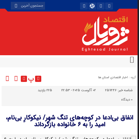
پ
گروه :
اخبار اقتصادی استان ها
شناسه خبر:
257246
02 آگوست 2025 - 22:53
225 بازدید
۰
دیدگاه
انفاق بی‌ادعا در کوچه‌های تنگ شهر/ نیکوکارِ بی‌نام،
امید را به ۶ خانواده بازگرداند